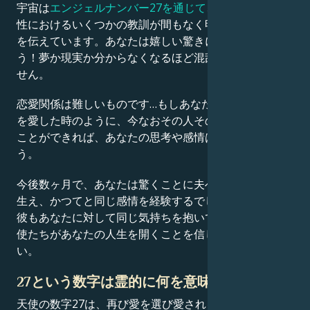
宇宙は
エンジェルナンバー27を通じて
、あなたの関係
性におけるいくつかの教訓が間もなく明らかになること
を伝えています。あなたは嬉しい驚きに包まれるでしょ
う！夢か現実か分からなくなるほど混乱するかもしれま
せん。
恋愛関係は難しいものです…もしあなたが、初めて相手
を愛した時のように、今なおその人そのものを見つめる
ことができれば、あなたの思考や感情は変わるでしょ
う。
今後数ヶ月で、あなたは驚くことに夫への恋心が再び芽
生え、かつてと同じ感情を経験するでしょう——そして
彼もあなたに対して同じ気持ちを抱いています！愛の天
使たちがあなたの人生を開くことを信じ続けてくださ
い。
27という数字は霊的に何を意味するのか？
天使の数字27は、再び愛を選び愛されるための強い愛