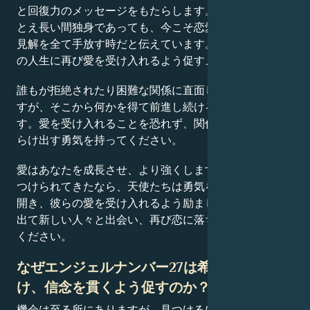
と回復力のメッセージをもたらします。天使たちは、た
とえ長い間独身であっても、今こそ恋愛に対する有害な
見解を全て手放す時だと伝えています。これは、あなた
の人生に再び愛を受け入れるよう促すメッセージです。
誰もが拒絶されたり困難な関係に直面した経験がありま
すが、そこから何かを得て前進し続けることが重要で
す。愛を受け入れることを恐れず、関係の中で自分をさ
らけ出す勇気を持ってください。
愛はあなたを成長させ、より強くします。何度も心を傷
つけられてきたなら、天使たちは勇気を出して再び心を
開き、彼らの愛を受け入れるよう励ましています。外に
出て新しい人々と出会い、再び恋に落ちる勇気を持って
ください。
なぜエンジェルナンバー27は希望を持ち続
け、信念を貫くよう促すのか？
機会は至る所にありますが、見つけるには努力が必要な