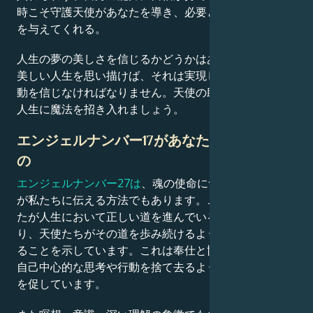
時こそ守護天使があなたを導き、必要とする全ての支え
を与えてくれる。
人生の夢の美しさを信じるかどうかはあなた次第です。
美しい人生を思い描けば、それは実現します。自分の行
動を信じなければなりません。天使の助言に耳を傾け、
人生に魔法を招き入れましょう。
エンジェルナンバー17があなたに意味するも
の
エンジェルナンバー27は
、魂の使命について天使たち
が私たちに伝える方法でもあります。この数字は、あな
たが人生において正しい道を進んでいることの証であ
り、天使たちがその道を歩み続けるよう導き、助けてい
ることを示しています。これは奉仕と協力の数字です。
自己中心的な思考や行動を捨て去るよう、あなたに挑戦
を促しています。