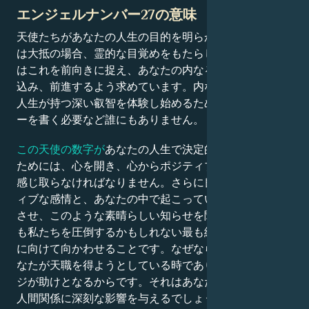
エンジェルナンバー27の意味
天使たちがあなたの人生の目的を明らかにする時、それ
は大抵の場合、霊的な目覚めをもたらします。天使たち
はこれを前向きに捉え、あなたの内なる知恵に深く入り
込み、前進するよう求めています。内なる声が目覚め、
人生が持つ深い叡智を体験し始めるために、ベストセラ
ーを書く必要など誰にもありません。
この天使の数字が
あなたの人生で決定的な役割を果たす
ためには、心を開き、心からポジティブなエネルギーを
感じ取らなければなりません。さらに良いのは、ポジテ
ィブな感情と、あなたの中で起こっているすべてを顕現
させ、このような素晴らしい知らせを聞いた時にいつで
も私たちを圧倒するかもしれない最も純粋な感情の実現
に向けて向かわせることです。なぜなら、その時こそあ
なたが天職を得ようとしている時であり、このメッセー
ジが助けとなるからです。それはあなたの人生と新しい
人間関係に深刻な影響を与えるでしょう。