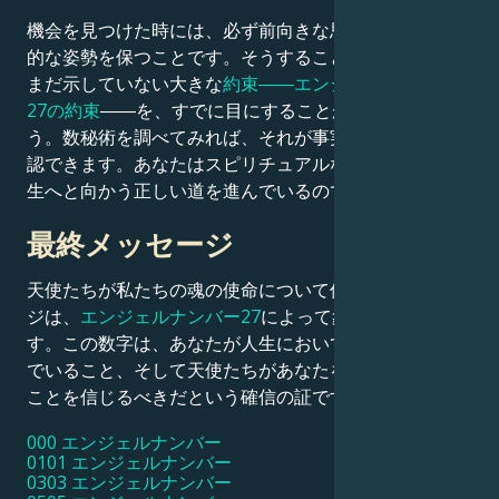
機会を見つけた時には、必ず前向きな思考を選び、楽観
的な姿勢を保つことです。そうすることで、この数字が
まだ示していない大きな
約束――エンジェルナンバー
27の約束
――を、すでに目にすることができるでしょ
う。数秘術を調べてみれば、それが事実であることも確
認できます。あなたはスピリチュアルな意識と豊かな人
生へと向かう正しい道を進んでいるのです。
最終メッセージ
天使たちが私たちの魂の使命について伝えたいメッセー
ジは、
エンジェルナンバー27
によって象徴されていま
す。この数字は、あなたが人生において正しい道を歩ん
でいること、そして天使たちがあなたを助け支えている
ことを信じるべきだという確信の証です。
000 エンジェルナンバー
0101 エンジェルナンバー
0303 エンジェルナンバー