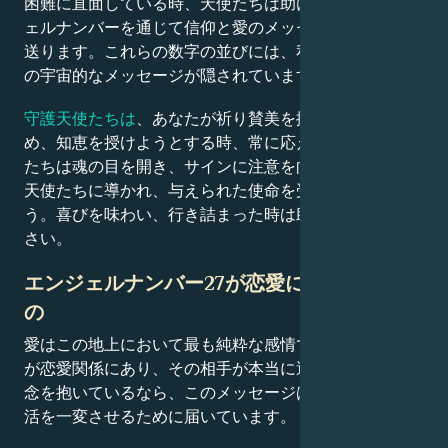
困難に直面している時、天使たちは助けに来て、エンジ
ェルナンバーを通じて信仰と愛のメッセージをあなたに
送ります。これらの数字の並びには、私たちの宇宙から
の宇宙的なメッセージが隠されています。
守護天使たちは
、あなたが祈り賛美を捧げ、助けを求
め、知恵を授けようとする時、常に応えてくれます…私
たちは魂の目を開き、サインに注意を向けるだけです。
天使たちに導かれ、与えられた使命を受け入れましょ
う。喜びを味わい、行き詰まった時は助けを求めてくだ
さい。
エンジェルナンバー27が恋愛に意味するも
の
愛はこの地上において最も純粋な感情です。もしあなた
が恋愛関係にあり、その相手が本当に運命の人なのか疑
念を抱いているなら、このメッセージはあなたの恋愛生
活を一変させるために届いています。