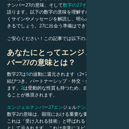
ナンバー27の意味、そして
数字の27そのもの
について
語ります。以下の数字の意味を理解すれば、あなたに届
Français
くサインやメッセージを解読し、明らかにすることがで
きるでしょう。27に出会う準備はできていますか？
Português
ご安心ください！この記事では以下のことを学びます：
あなたにとってエンジェルナン
العربية
バー27の意味とは？
日本語
数字27は
9
の波動に還元されます（2+7=9）。牡羊座と
結びつき、パートナーシップ・外交・公共奉仕を象徴し
ます。
2
は受動的な性質も持つため、自我を控えめにす
ることが推奨されます。
エンジェルナンバー27エン
ジェル
ナンバー27
における
数字2の意味は、顕現における重要な要素を表します。
これは「受け入れる技術」と呼ばれるものに関連し、A
として示されます。これは非常にスピリチュアルな数字