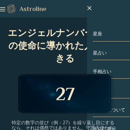
Astroline
エンジェルナンバー27：魂
星座
の使命に導かれた人生を生
星占い
星座
きる
山羊座
手相占い
水瓶座
出生図
魚座
私たちについて
出生図
牡羊座
特定の数字の並び（例：27）を繰り返し目にする
牡牛座
有名人
なら、それは偶然ではありません。守護天使たち
さらに表示