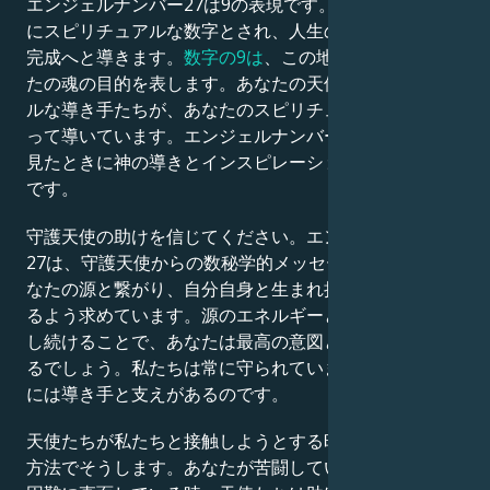
エンジェルナンバー27は9の表現です。2＋7＝9。非常
にスピリチュアルな数字とされ、人生のより高い目的の
完成へと導きます。
数字の9は
、この地上におけるあな
たの魂の目的を表します。あなたの天使やスピリチュア
ルな導き手たちが、あなたのスピリチュアルな道筋に沿
って導いています。エンジェルナンバー27は、それを
見たときに神の導きとインスピレーションのメッセージ
です。
守護天使の助けを信じてください。エンジェルナンバー
27は、守護天使からの数秘学的メッセージであり、あ
なたの源と繋がり、自分自身と生まれ持った能力を信じ
るよう求めています。源のエネルギーと一体化し、集中
し続けることで、あなたは最高の意図と可能性を顕現す
るでしょう。私たちは常に守られています。私たちの旅
には導き手と支えがあるのです。
天使たちが私たちと接触しようとする時、彼らは微妙な
方法でそうします。あなたが苦闘している時、あるいは