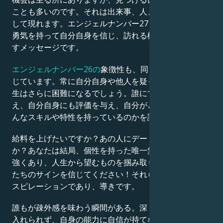
ことも多いのです。それは出来事、人、状況、物などと
して現れます。エンジェルナンバー27を見ることは、
勇気を持って自分自身を信じ、訪れる機会を掴むよう促
すメッセージです。
エンジェルナンバー26の
象徴性も、同じ解決方法を信
じています。常に自分自身や他人を疑っているなら、人
生はさらに困難になるでしょう。誰にでもチャンスを与
え、自分自身にも評価を与え、自分がどんな人間で、ど
んなスキルや特性を持っているのかを認めましょう。
給料を上げたいですか？あの人にデートに誘いたいです
か？あなたは結局、個性を持った唯一無二の存在です。
強くあり、人生から望むものを掴み取りましょう。天使
たちのサインを信じてください！それらはあなたのイン
スピレーションであり、導きです。
誰もが疎外感を味わう瞬間がある。深く自分を愛し受け
入れられず、自身の能力に自信が持てない時だ。そんな