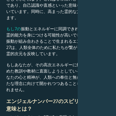
であり、自己認識や直感といった意味を持つ7と結びつ
いています。同時に、高まった霊的な力と理解も意味し
ます。
もし7の
振動とエネルギーに同調できれば、共感能力や
霊的能力を身につける可能性が高いでしょう。
2
と
7
の
振動が組み合わさることで生まれるエンジェルナンバー
27は、人類全体のために私たちが繋がるべきより高い
霊的次元を反映しています。
もしあなたが、その高次エネルギーに触れる可能性を秘
めた教訓や教材に直面しようとしているなら、それはあ
なたの心と精神が、人類への奉仕と無条件の愛という新
たな理念に向けて開かれつつあることを意味するかもし
れません。
エンジェルナンバー27のスピリチュアルな
意味とは？