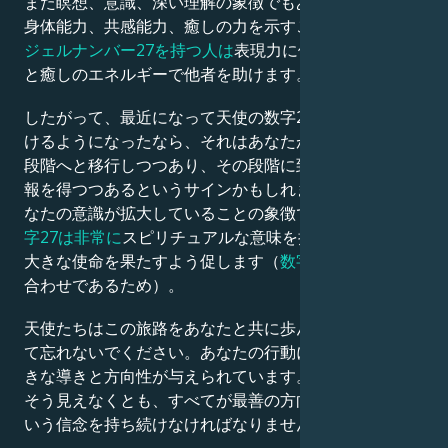
また瞑想、意識、深い理解の象徴でもあります。高度な
身体能力、共感能力、癒しの力を示すことも多く、
エン
ジェルナンバー27を持つ人は
表現力に優れ、霊的な力
と癒しのエネルギーで他者を助けます。
したがって、最近になって天使の数字27を頻繁に見か
けるようになったなら、それはあなたがより高い理解の
段階へと移行しつつあり、その段階に到達するための情
報を得つつあるというサインかもしれません。また、あ
なたの意識が拡大していることの象徴でもあります。
数
字27は非常に
スピリチュアルな意味を持ち、魂のより
大きな使命を果たすよう促します（
数字2
、
7
、
9
の組み
合わせであるため）。
天使たちはこの旅路をあなたと共に歩んでいます。決し
て忘れないでください。あなたの行動に関して、より大
きな導きと方向性が与えられています。たとえ現実では
そう見えなくとも、すべてが最善の方向に進んでいると
いう信念を持ち続けなければなりません。