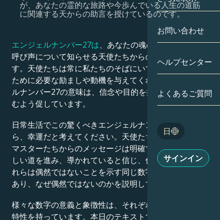
が、あなたの霊的な旅路や今歩んでいる人生の道筋
に関連する天からの助言を授けているのです。
双子座
日付別
相性
お問い合わせ
蟹座
アストロカー
エンジェルナンバー27は
、あなたの魂の使命や人生の
月の学問
呼び声について知らせる天使たちからのメッセージで
ヘルプセンター
獅子座
す。天使たちは常に私たちのそばにいて、最善を尽くす
タロット
ために必要な励ましや動機を与えてくれます。エンジェ
乙女座
ルナンバー27の意味は、信念や目的を持った人生を歩
よくあるご質問
エンジェルナ
むよう促しています。
天秤座
Blog
日常生活でこの驚くべきエンジェルナンバーを見かけた
日
ら、幸運だと考えてください。天使たちとアセンデッド
蠍座
マスターたちからのメッセージは明確です。あなたは正
English
サインイン
しい道を進み、導かれていると信じ、信頼しなさい。こ
射手座
れらは偶然ではないことを示す同じ数字や数字の並びで
Español
あり、なぜ偶然ではないのかを説明しています。
様々な数字の意義と象徴性は、それぞれの数字に固有の
Deutsch
特性を持っています。本日のテキストでは、エンジェル