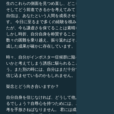
生のこれらの側面を見つめ直し、どこを解決すべきか、
そしてどう前進できるかを考えてみてください。健全な
自信は、あなたという人間を成長させるために不可欠で
す。 今日に至るまで多くの経験を積み重ねてきたあな
たが、今も謙虚さを保てることは素晴らしい資質です。
しかし時折、自分自身を称賛することも大切でしょう。
数々の困難を乗り越え、振り返ればそこにはあなたの達
成した成果が確かに存在しています。
時々、自分がインポスター症候群に陥っているのではな
いかと考えてしまう誘惑に駆られることもあるでしょ
う。また別の時には、自分はまだ十分ではないと自分に
信じ込ませているのかもしれません。
疑念とどう向き合いますか？
自分自身を信じなければ、どうして他人に信じてもらえ
るでしょう？自尊心を持つためには、こうした有害な思
考を手放さねばなりません。 君には成功する資質があ