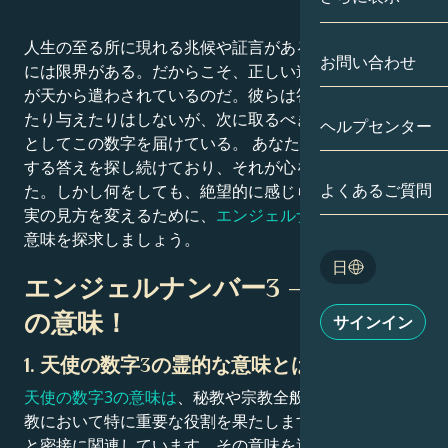
双子座
日付別
人生の至る所に現れる兆候や証言があるのに、人間の目
相性
お問い合わせ
には限界がある。だからこそ、正しい道を示す守護天使
蟹座
アストロカー
が天から遣わされているのだ。彼らは答えを直接説明し
月の学問
たり与えたりはしないが、次に取るべき行動の手がかり
ヘルプセンター
獅子座
としてこの数字を届けている。 あなたは特定の謎に対
タロット
する答えを探し続けており、それが心を苛んできまし
乙女座
よくあるご質問
た。しかし何をしても、絶望的に感じられるのです。現
エンジェルナ
実の見方を変えるために、
エンジェルナンバー3の
深い
天秤座
意味を探求しましょう。
Blog
日
蠍座
エンジェルナンバー3 – あなたへ
English
の意味！
サインイン
射手座
1. 天使の数字3の霊的な意味とは？
Español
天使の数字3の意味は
、秘教や宗教全般、特にキリスト
教において特に重要な役割を果たします。この数字は神
Deutsch
と密接に関連しています。その意味を適用する前に、そ