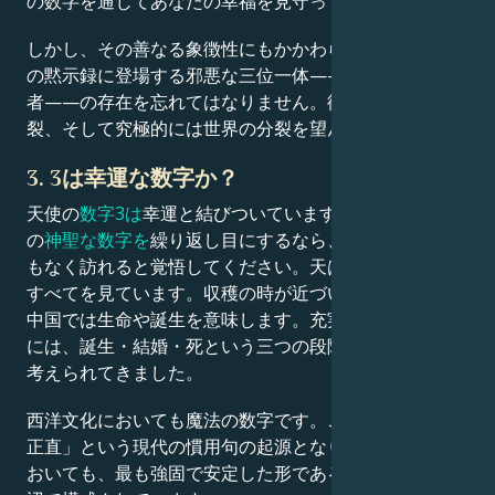
の数字を通じてあなたの幸福を見守っているのです。
しかし、その善なる象徴性にもかかわらず、キリスト教
の黙示録に登場する邪悪な三位一体——竜、獣、偽預言
者——の存在を忘れてはなりません。彼らは人類の分
裂、そして究極的には世界の分裂を望んでいるのです。
3. 3は幸運な数字か？
天使の
数字3は
幸運と結びついています。日常生活でこ
の
神聖な数字を
繰り返し目にするなら、良い知らせが間
もなく訪れると覚悟してください。天はあなたの努力の
すべてを見ています。収穫の時が近づいているのです。
中国では生命や誕生を意味します。充実した人生を送る
には、誕生・結婚・死という三つの段階を経るべきだと
考えられてきました。
西洋文化においても魔法の数字です。これが「三度目の
正直」という現代の慣用句の起源となりました。数学に
おいても、最も強固で安定した形である三角形は三つの