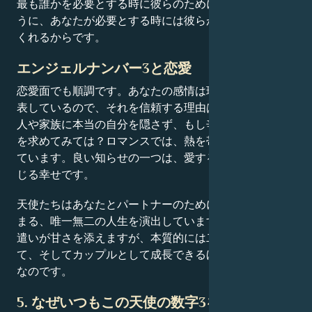
最も誰かを必要とする時に彼らのためにいるのと同じよ
うに、あなたが必要とする時には彼らが必ずそばにいて
くれるからです。
エンジェルナンバー3と恋愛
恋愛面でも順調です。あなたの感情は現実の別の側面を
表しているので、それを信頼する理由はありません。友
人や家族に本当の自分を隠さず、もし辛い状況なら支援
を求めてみては？ロマンスでは、熱を帯びる状況が迫っ
ています。良い知らせの一つは、愛する人の腕の中で感
じる幸せです。
天使たちはあなたとパートナーのために、情熱的で心温
まる、唯一無二の人生を演出しています。ささやかな気
遣いが甘さを添えますが、本質的には二人とも個人とし
て、そしてカップルとして成長できるほど成熟した関係
なのです。
5. なぜいつもこの天使の数字3を見るのです