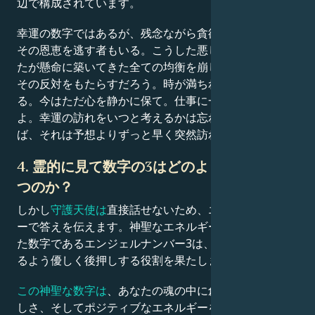
辺で構成されています。
幸運の数字ではあるが、残念ながら貪欲さや焦りゆえに
その恩恵を逃す者もいる。こうした悪しき性質は、あな
たが懸命に築いてきた全ての均衡を崩し、幸運ではなく
その反対をもたらすだろう。時が満ちれば人生は好転す
る。今はただ心を静かに保て。仕事に一貫性を持ち続け
よ。幸運の訪れをいつと考えるかは忘れよ。そうすれ
ば、それは予想よりずっと早く突然訪れるだろう。
4. 霊的に見て数字の3はどのような意味を持
つのか？
しかし
守護天使は
直接話せないため、エンジェルナンバ
ーで答えを伝えます。神聖なエネルギーと深く結びつい
た数字であるエンジェルナンバー3は、自分自身を信じ
るよう優しく後押しする役割を果たします。
この神聖な数字は
、あなたの魂の中に創造性、自信、楽
しさ、そしてポジティブなエネルギーを響かせます。人