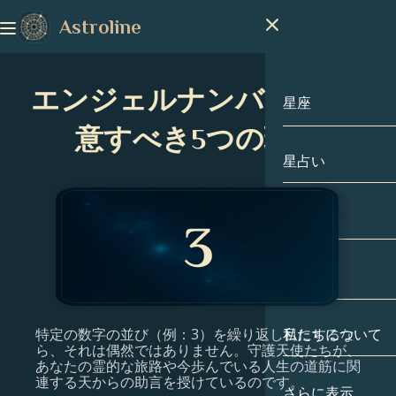
Astroline
エンジェルナンバー3に注
星座
意すべき5つの理由
星占い
星座
山羊座
手相占い
水瓶座
出生図
魚座
特定の数字の並び（例：3）を繰り返し目にするな
私たちについて
出生図
牡羊座
ら、それは偶然ではありません。守護天使たちが、
あなたの霊的な旅路や今歩んでいる人生の道筋に関
連する天からの助言を授けているのです。
牡牛座
有名人
さらに表示