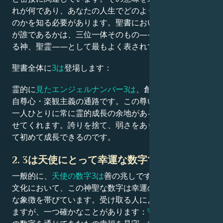
れが何であり、あなたの人生でどのように使われている
のかを知る必要があります。聖書において、高次の存在
Français
が誰であるかは、三位一体そのもの——父なる神、子な
る神、聖霊——として最もよく表されています。
Português
聖書全体に
3は
登場します：
霊的に
見たエンジェルナンバー3は
、創造性・豊かさ・
العربية
自尊心・楽観主義の通路です。この尊い数字は、私たち
一人ひとりに常に霊的成長の余地があることを思い出さ
日本語
せてくれます。誇りを捨て、弱さをありのままに直視し
て初めて成長できるのです。
2. 3は天使にとって幸運な数字ですか？
一般的に、
天使の数字3は
善の兆しです。様々な宗教や
文化において、この神聖な数字は幸運の印とポジティブ
な象徴を帯びています。受け取る人によって形は変わり
ますが、一つ確かなことがあります：
守護天使たちが
こ