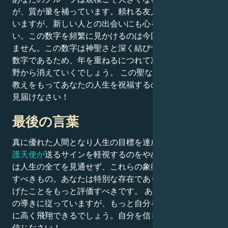
が、質が量を補っています。頼れる友人や家族がそばに
いますが、新しい人との出会いにも心を開いてくださ
い。この数字を頻繁に見かけるのは今回が最後ではあり
ません。この数字は神聖さと深く結びついた縁起の良い
数字であるため、年を重ねるにつれて次第にあなたの視
野から消えていくでしょう。 この聖なる数字が、その
教えをもってあなたの人生を祝福するのを、すぐにでも
見届けなさい！
最後の言葉
真に優れた人間となり人生の目標を達成したいなら、
守
護天使が
送るサインを軽視するのをやめなさい。肉眼で
は人生の全てを見通せず、これらの象徴こそ日常に活か
すべきもの。あなたは特別な存在であり、自らの成し遂
げたことをもっと評価すべきです。 あなたは守護天使
の導きに従っていますが、もっと自分を信じれば、さら
に高く飛翔できるでしょう。自分を信じ、自分の行動を
信じなさい！