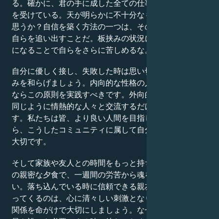
る。確かに、君の手に成した全ての仕事は、神のご加護
を受けている。天が明らかに不十分なものを許容すると
思うか？自信を築く方法の一つは、その快適ゾーンから
自らを追い出すことだ。板挟みの状況に陥った時、頑な
になることで自らをさらに苦しめるな。
自分に優しく接し、失敗した時は思い切り笑うことで痛
みを和らげましょう。内向的な性格の人も、成長を望む
ならこの原則を実践すべきです。外向的な人は、自分と
同じように情熱的な人々と交流するだけで活気づきま
す。私たちは皆、より良い人間を目指しているのですか
ら、こうしたコミュニティに属して自分を律することが
大切です。
そして家族や友人との時間をもっと持ちましょう。週末
の親密な夕食で、一週間の労苦から魂を休めてくださ
い。落ち込んでいる時に信頼できる親友から電話がかか
ってくるのは、心に清々しい刺激となります。これらの
関係を命がけで大切にしましょう。なぜなら、あなたが