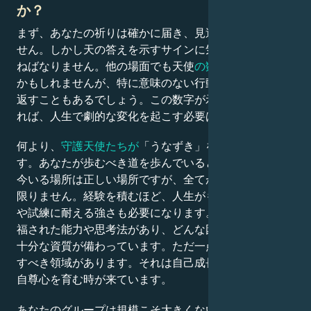
か？
まず、あなたの祈りは確かに届き、見過ごされてはいま
せん。しかし天の答えを示すサインに気づくことを学ば
ねばなりません。他の場面でも天使
の数字3を
目にする
かもしれませんが、特に意味のない行動を突然3回繰り
返すこともあるでしょう。この数字が示す意味を理解す
れば、人生で劇的な変化を起こす必要はありません。
何より、
守護天使たちが
「うなずき」を送っているので
す。あなたが歩むべき道を歩んでいるという合図です。
今いる場所は正しい場所ですが、全てが快適であるとは
限りません。経験を積むほど、人生がもたらす様々な嵐
や試練に耐える強さも必要になります。 あなたには祝
福された能力や思考法があり、どんな困難も乗り越える
十分な資質が備わっています。ただ一点、より一層注力
すべき領域があります。それは自己成長です。そろそろ
自尊心を育む時が来ています。
あなたのグループは規模こそ大きくないかもしれません