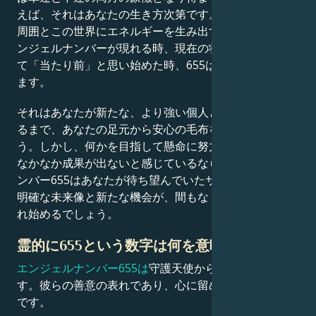
えば、それはあなたの生き方次第です。あなたの思考が
周囲とこの世界にエネルギーを生み出すのです。655エ
ンジェルナンバーが現れる時、現在の状況に安住しすぎ
て「当たり前」と思い始めた時、655は悪い兆しに見え
ます。
それはあなたが新たな、より強い個人として生まれ変わ
るまで、あなたの足元から安心の毛布を引き抜くでしょ
う。しかし、何かを目指して懸命に努力しているのに、
なかなか成果が出ないと感じているなら、エンジェルナ
ンバー655はあなたが待ち望んでいたサインです。より
明確な未来像と新たな機会が、間もなくあなたの元へ訪
れ始めるでしょう。
霊的に655という数字は何を意味するのか？
エンジェルナンバー655は
守護天使からの支援の証で
す。彼らの善意の表れであり、心に留めておくべきもの
です。