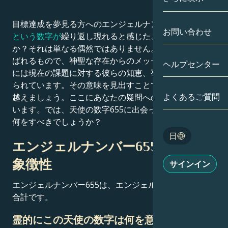
双子座
日付別
目標達成を夢見る方へのエンジェルナンバーです。
655
相性
お問い合わせ
という数字が
繰り返し現れると感じたことはありません
蟹座
アストロカー
か？それは単なる偶然ではありません。天使の数字と呼
月の学問
ばれるもので、神聖な存在からのメッセージです。そこ
ヘルプセンター
獅子座
には現在の課題に対する彼らの知恵、導き、助言が込め
タロット
られています。その意味を見出すことで、苦しみを乗り
乙女座
よくあるご質問
越えましょう。ここにあなたの疑問への答えが隠されて
エンジェルナ
います。では、天使の数字655に出会った時、あなたは
天秤座
何をすべきでしょうか？
Blog
日
蠍座
エンジェルナンバー655 – 意味と
English
象徴性
サインイン
射手座
エンジェルナンバー655は、エンジェルナンバー
6
と
5
の
Español
合計です。
霊的にこの天使の数字は何を意味するのか？
Deutsch