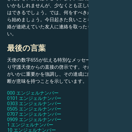
いかもしれませんが、少なくとも正しい方向へ導くこと
はできるでしょう。では、何をすべきか？小さなことか
ら始めましょう。今日起きた良いことを見つけたり、連
絡が途絶えていた友人に連絡を取ったりしてみてくださ
い。
最後の言葉
天使の数字655が伝える特別なメッセージは、前述の通
り守護天使からの直接の啓示です。それはあなたの目標
がいかに重要かを強調し、その達成に向けたあらゆる決
断が意味を持つことを示しています。
000 エンジェルナンバー
0101 エンジェルナンバー
0303 エンジェルナンバー
0505 エンジェルナンバー
0707 エンジェルナンバー
0909 エンジェルナンバー
1 エンジェルナンバー
10 エンジェルナンバー