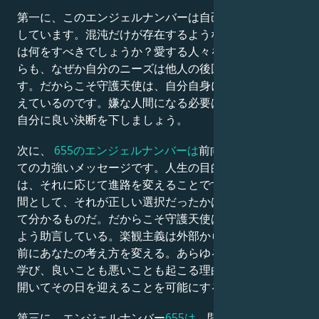
第一に、このエンジェルナンバーは自己主張するよう促
しています。混沌だけが存在するような状況で、あなた
は何をすべきでしょうか？愛する人々を深く気遣いなが
らも、なぜか自分のニーズは他人の後回しにされがちで
す。だからこそ守護天使は、自分自身に集中するよう伝
えているのです。嫌な人間になる必要はありませんが、
自分に良い決断を下しましょう。
次に、
655のエンジェルナンバーは
前向きな変化につい
ての力強いメッセージです。人生の目的を追求すると
は、それに応じて進路を変えることです。 「しかし人
間として、それが正しい選択だったかは後になって初め
て分かるものだ。だからこそ守護天使は明るい面を見る
よう助言している。楽観主義は外部からの変化が起こる
前にあなたの考え方を変える。あらゆる経験から教訓を
学び、良いことも悪いことも起こる理由を理解し、心を
開いてその日を迎えることを可能にするのだ。
第三に、エンジェルナンバー
655は
、問題の答えを教科