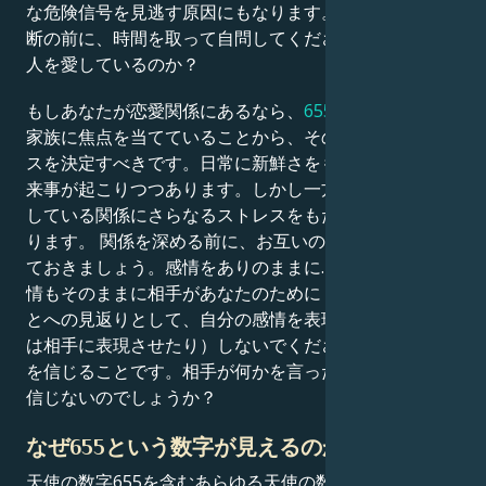
な危険信号を見逃す原因にもなります。だから軽率な決
断の前に、時間を取って自問してください：本当にその
人を愛しているのか？
もしあなたが恋愛関係にあるなら、
655の天使の数字が
家族に焦点を当てていることから、その関係が進むペー
スを決定すべきです。日常に新鮮さをもたらす新たな出
来事が起こりつつあります。しかし一方で、すでに緊張
している関係にさらなるストレスをもたらす可能性もあ
ります。 関係を深める前に、お互いの認識を一致させ
ておきましょう。感情をありのままに…そして相手の感
情もそのままに相手があなたのために「何かをした」こ
とへの見返りとして、自分の感情を表現したり（あるい
は相手に表現させたり）しないでください。愛とは相手
を信じることです。相手が何かを言った時、なぜそれを
信じないのでしょうか？
なぜ655という数字が見えるのか？
天使の数字655を含むあらゆる天使の数字が繰り返し現