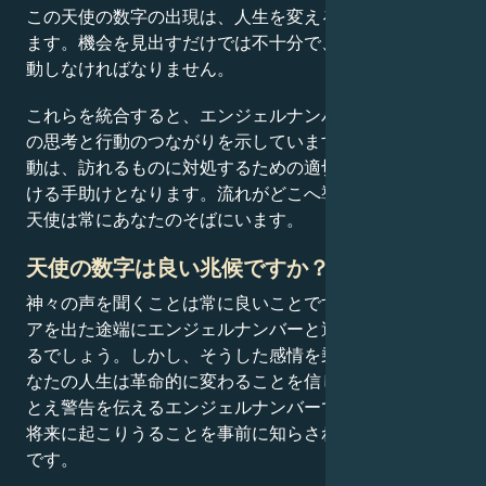
この天使の数字の出現は、人生を変える瞬間を示してい
ます。機会を見出すだけでは不十分で、見たら素早く行
動しなければなりません。
これらを統合すると、エンジェルナンバー655はあなた
の思考と行動のつながりを示しています。その霊的な波
動は、訪れるものに対処するための適切な心構えを見つ
ける手助けとなります。流れがどこへ導こうとも、守護
天使は常にあなたのそばにいます。
天使の数字は良い兆候ですか？
神々の声を聞くことは常に良いことです。ある日は、ド
アを出た途端にエンジェルナンバーと遭遇することもあ
るでしょう。しかし、そうした感情を乗り越えれば、あ
なたの人生は革命的に変わることを信じてください。た
とえ警告を伝えるエンジェルナンバーであっても、近い
将来に起こりうることを事前に知らされないよりはまし
です。