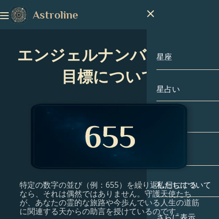
Astroline
エンジェルナンバー655：
星座
目標について
星占い
星座
山羊座
手相占い
水瓶座
出生図
魚座
特定の数字の並び（例：655）を繰り返し目にする
私たちについて
出生図
牡羊座
なら、それは偶然ではありません。守護天使たち
が、あなたの霊的な旅路や今歩んでいる人生の道筋
に関連する天からの助言を授けているのです。
牡牛座
有名人
さらに表示