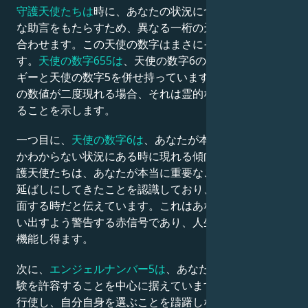
守護天使たちは
時に、あなたの状況についてより具体的
な助言をもたらすため、異なる一桁の天使の数字を組み
Français
合わせます。この天使の数字はまさにそれを表していま
す。
天使の数字655は
、天使の数字6の倍の振動エネル
ギーと天使の数字5を併せ持っています。瞑想中に特定
Português
の数値が二度現れる場合、それは霊的な力が増大してい
ることを示します。
العربية
一つ目に、
天使の数字6は
、あなたが本当にどうすべき
かわからない状況にある時に現れる傾向があります。守
日本語
護天使たちは、あなたが本当に重要なことをしばらく先
延ばしにしてきたことを認識しており、今こそそれに直
面する時だと伝えています。これはあなたの価値観を思
い出すよう警告する赤信号であり、人生の目的としても
機能し得ます。
次に、
エンジェルナンバー5は
、あなたが自ら新しい体
験を許容することを中心に据えています。選択の自由を
行使し、自分自身を選ぶことを躊躇しないでください。