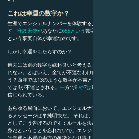
これは幸運の数字か？
生涯でエンジェルナンバーを体験する人は限られていま
す。
守護天使が
あなたに
655という
数字を提示している
という事実自体が幸運なのです。
しかし幸運をもたらすのか？
過去には別の数字を縁起良いと考える人々もいたかもし
れない。とはいえ、全てが不運なわけにはいかないだろ
う？西洋では13のような数字が不吉と見なされ、東洋
では4が不運とされる。一方で
8
や7は
最も縁起が良いと
信じられている。
あらゆる局面において、エンジェルナンバー655が伝え
るメッセージは単純明快だ。 それは、むしろ注意喚起
としてこう告げるのです：ルールを決めるのはあなた自
身だということを忘れないで。エンジェルナンバー655
は幸運と不運の両方の象徴となり得ます。より正確に言