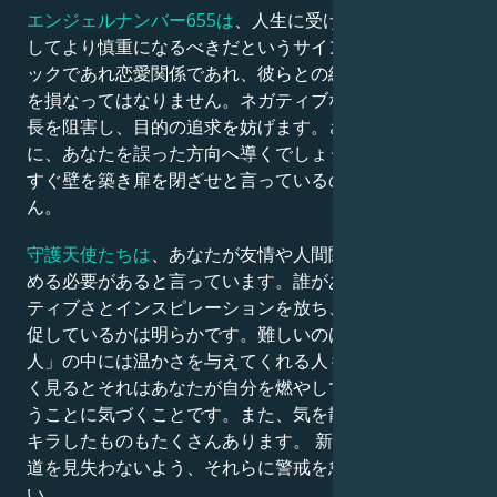
エンジェルナンバー655は
、人生に受け入れる人々に対
してより慎重になるべきだというサインです。プラトニ
ックであれ恋愛関係であれ、彼らとの絆があなたの平穏
を損なってはなりません。ネガティブな力はあなたの成
長を阻害し、目的の追求を妨げます。さらに悪いこと
に、あなたを誤った方向へ導くでしょう。とはいえ、今
すぐ壁を築き扉を閉ざせと言っているのではありませ
ん。
守護天使たちは
、あなたが友情や人間関係について見極
める必要があると言っています。誰があなたと共にポジ
ティブさとインスピレーションを放ち、お互いの成長を
促しているかは明らかです。難しいのは、いわゆる「友
人」の中には温かさを与えてくれる人もいるけれど、よ
く見るとそれはあなたが自分を燃やしているからだとい
うことに気づくことです。また、気を散らすようなキラ
キラしたものもたくさんあります。 新たな混乱の中で
道を見失わないよう、それらに警戒を怠らないでくださ
い。