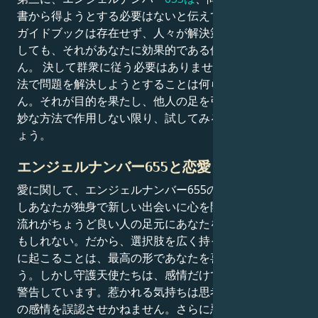
書から得ようとする必要はないと伝えています。人生に
ガイドブックは存在せず、人々が解決策を持っていたと
しても、それがあなたに効果的である保証はありませ
ん。 決して群衆に従う必要はありません。型破りな方
法で問題を解決しようとすることは何ら問題ありませ
ん。それが目的を果たし、他人の足を引っ張るような奇
妙な方法で作用しない限り、試してみる価値はあるでし
ょう。
エンジェルナンバー655と恋愛
愛に関して、エンジェルナンバー655の意味は強い。も
しあなたが独身で新しい出会いに心を開いているなら、
流れがちょうど良い人の足元にあなたを運んでくれるか
もしれない。だから、選択肢を広く持っておこう。 次
に起こることは、最高の形であなたを喜ばせるでしょ
う。しかし守護天使たちは、感情だけで決断しないよう
警告しています。惹かれる気持ちは思考を曇らせ、本当
の感情を誤認させかねません。さらに悪いことに、重大