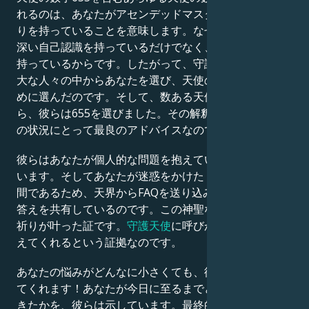
れるのは、あなたがアセンデッドマスターと強いつなが
りを持っていることを意味します。なぜなら、あなたは
深い自己認識を持っているだけでなく、成長への渇望も
持っているからです。したがって、守護天使たちは、膨
大な人々の中からあなたを選び、天使の数字を広めるた
めに選んだのです。そして、数ある天使の数字の中か
ら、彼らは655を選びました。その解釈は、今のあなた
の状況にとって最良のアドバイスなのです。
彼らはあなたが個人的な問題を抱えていることを知って
います。そしてあなたが迷惑をかけたくないタイプの人
間であるため、天界からFAQを送り込み、ここに明確な
答えを共有しているのです。この神聖な導きはあなたの
祈りが叶った証です。
守護天使
に呼びかければ、時に応
えてくれるという証拠なのです。
あなたの悩みがどんなに小さくても、彼らは喜んで助け
てくれます！あなたが今日に至るまでどれほど努力して
きたかを、彼らは示しています。最終的な決断は下せな