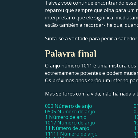
Talvez você continue encontrando esse 
reparou que sempre que olha para um r
interpretar o que ele significa imediat
estão também a recordar-lhe que, quando
Sinta-se à vontade para pedir a sabedori
Palavra final
O anjo número 1011 é uma mistura dos
extremamente potentes e podem mudar p
Os próximos anos serão um inferno para 
Mas se fores com a vida, não há nada a
000 Número de anjo
0
0505 Número de anjo
0
1 Número de anjo
1
1017 Número de anjo
1
11 Número de anjo
1
11111 Número de anjo
1