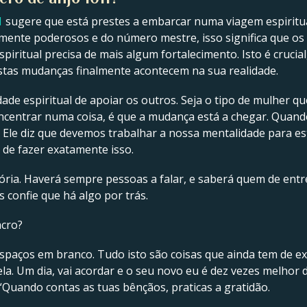
1
sugere que está prestes a embarcar numa viagem espiritua
nte poderosos e do número mestre, isso significa que os 
ritual precisa de mais algum fortalecimento. Isto é crucial
estas mudanças finalmente acontecem na sua realidade.
idade espiritual de apoiar os outros. Seja o tipo de mulher q
centrar numa coisa, é que a mudança está a chegar. Quando 
. Ele diz que devemos trabalhar a nossa mentalidade para e
 de fazer exatamente isso.
ória. Haverá sempre pessoas a falar, e saberá quem de entr
s confie que há algo por trás.
acro?
espaços em branco. Tudo isto são coisas que ainda tem de e
ela. Um dia, vai acordar e o seu novo eu é dez vezes melhor 
Quando contas as tuas bênçãos, praticas a gratidão.