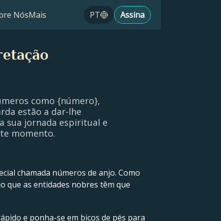
bre Nós
Mais
PT
Assina
retação
números como {número},
rda estão a dar-lhe
a sua jornada espiritual e
este momento.
ecial chamada números de anjo. Como
do que as entidades nobres têm que
 rápido e ponha-se em bicos de pés para