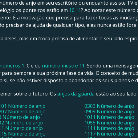
número de anjo em seu escritório ou enquanto assiste TV e 
elógio os ponteiros estão em
10:11
? Ao notar este número 
amente. É a motivação que precisa para fazer todas as mudan
 precisar de ajuda de qualquer tipo, eles nunca estão fora 
a deles, mas em troca precisa de alimentar o seu lado espiri
números 1
, 0 e do
número mestre 11
. Sendo uma mensagem 
ara sempre a sua próxima fase da vida. O conceito de mud
si, se não estiver disposto a abandonar os seus planos e d
 temer sobre o futuro. Os
anjos da guarda
estão ao seu lado.
101 Número de anjo
0303 Número de anjo
707 Número de anjo
0909 Número de anjo
0 Número de anjo
1011 Número de anjo
02 Número de anjo
1055 Número de anjo
11 Número de anjo
1111 Número de anjo
115 Número de anjo
1117 Número de anjo