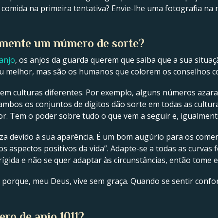
comida na primeira tentativa? Envie-lhe uma fotografia na
almente um número de sorte?
anjo
, os anjos da guarda querem que saiba que a sua situaçã
u melhor, mas são os humanos que colorem os conselhos co
 em culturas diferentes. Por exemplo, alguns números azar
, ambos os conjuntos de dígitos dão sorte em todas as cultu
or. Tem o poder sobre tudo o que vem a seguir e, igualmente
ueza devido à sua aparência. É um bom augúrio para os com
os aspectos positivos da vida”. Adapte-se a todas as curvas
rígida e não se quer adaptar às circunstâncias, então tome
ir porque, meu Deus, vive sem graça. Quando se sentir confo
ero de anjo 1011?