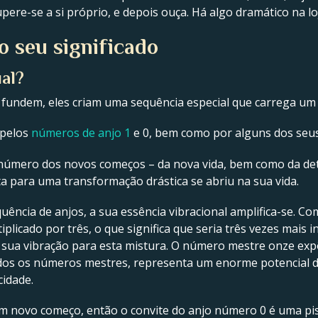
upere-se a si próprio, e depois ouça. Há algo dramático na l
o seu significado
ual?
 fundem, eles criam uma sequência especial que carrega um
pelos
números de anjo 1
e 0, bem como por alguns dos seus
número dos novos começos – da nova vida, bem como da dete
ta para uma transformação drástica se abriu na sua vida.
cia de anjos, a sua essência vibracional amplifica-se. Co
iplicado por três, o que significa que seria três vezes mais 
 sua vibração para esta mistura. O número mestre onze expõ
todos os números mestres, representa um enorme potencial d
cidade.
m novo começo, então o convite do anjo número 0 é uma pis