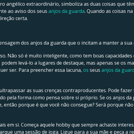
angélico extraordinário, simboliza as duas coisas que têm 
te ao aviso dos seus
anjos da guarda
. Quando as coisas na
ireção certa.
sagem dos anjos da guarda que o incitam a manter a sua 
sso. Não só é muito inteligente, como tem boas capacidades
s podem levá-lo a lugares de destaque, mas apenas se os m
quer ser. Para preencher essa lacuna,
os
seus
anjos da guar
ltrapassar as suas crenças contraproducentes. Pode fazer t
do pela forma como pensa sobre si próprio. Se os anjos da
, então porque é que você não consegue? Será porque não 
mais em si. Começa aquele hobby que sempre achaste inter
rque uma sessão de ioga. Ligue para a sua mãe e peça a rec