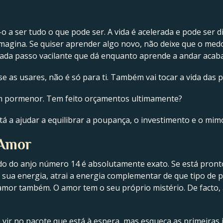
o a ser tudo o que pode ser. A vida é acelerada e pode ser d
magina. Se quiser aprender algo novo, não deixe que o medo
ada passo vacilante que dá enquanto aprende a andar acabar
 as usares, não é só para ti. Também vai tocar a vida das p
em pormenor. Tem feito orçamentos ultimamente?
stá a ajudar a equilibrar a poupança, o investimento e o mi
 Amor
ado do anjo número 14 é absolutamente exato. Se está pront
sua energia, atrai a energia complementar de que tipo de p
or também. O amor tem o seu próprio mistério. De facto, 
 vir no pacote que está à espera, mas esqueça as primeira