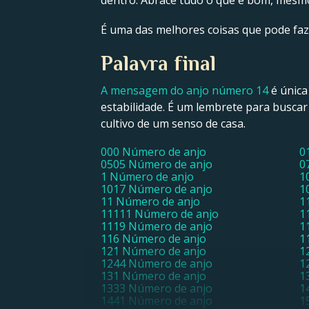
dentro. Abrace tudo o que é bom, mesmo 
É uma das melhores coisas que pode faz
Palavra final
A mensagem do anjo número 14
é única
estabilidade. É um lembrete para buscar
cultivo de um senso de casa.
000 Número de anjo
0
0505 Número de anjo
0
1 Número de anjo
1
1017 Número de anjo
1
11 Número de anjo
1
11111 Número de anjo
1
1119 Número de anjo
1
116 Número de anjo
1
121 Número de anjo
1
1244 Número de anjo
1
131 Número de anjo
1
1333 Número de anjo
1
1441 Número de anjo
1