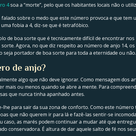
ro 4
soa a “morte”, pelo que os habitantes locais não o util
em falado sobre o medo que este número provoca e que tem 
uma fobia a 4, diz-se que é tetrafóbico.
 de boa sorte que é tecnicamente difícil de encontrar nos 
e sorte. Agora, no que diz respeito ao número de anjo 14, o
 seja portador de boa sorte para toda a eternidade ou não.
ro de anjo?
almente algo que não deve ignorar. Como mensagem dos anj
r mais ou menos quando se abre a mente. Para compreende
isas que nunca tinha apanhado antes.
-lhe para sair da sua zona de conforto. Como este número t
soas que não querem ir para lá e fazê-las sentir-se incomo
 seu caso, as marés podem continuar a mudar até que entreg
do conservadora. É altura de dar aquele salto de fé nos se