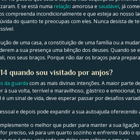
uzaram. E se está numa
relação
amorosa e
saudável
, já com
nos compreenda incondicionalmente e que esteja ao nosso l
dúvida do quanto te preocupas com eles. Nunca desista de te
sível.
rução de uma casa, a constituição de uma família ou a mudan
siderem a sua presença uma bênção dos deuses. Quando se es
 ali, nos seus braços. Porque não dar os braços para prepar
14 quando sou visitado por anjos?
os da guarda
com as mais divinas intenções. A maior parte d
 à sua volta, terrível e maravilhoso, gástrico e emocional,
 é um sinal de vida, deve esperar passar por desafios variad
essoal e depois pode expandir a sua autoajuda oferecendo 
simplesmente o melhor que puder para manter a sua ligação e
for preciso, vá para um quarto sozinho e enfrente tudo o 