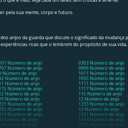
o que é mau, veja cada um deles sem críticas e ame-se.
er pela sua mente, corpo e futuro.
 dos anjos da guarda que discute o significado da mudança 
 experiências ricas que o lembrem do propósito de sua vida
101 Número de anjo
0303 Número de anjo
707 Número de anjo
0909 Número de anjo
0 Número de anjo
1011 Número de anjo
02 Número de anjo
1055 Número de anjo
11 Número de anjo
1111 Número de anjo
115 Número de anjo
1117 Número de anjo
12 Número de anjo
115 Número de anjo
19 Número de anjo
12 Número de anjo
221 Número de anjo
1233 Número de anjo
255 Número de anjo
13 Número de anjo
313 Número de anjo
1331 Número de anjo
4 Número de anjo
1414 Número de anjo
5 Número de anjo
1515 Número de anjo