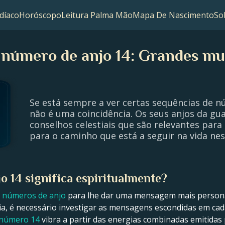
díaco
Horóscopo
Leitura Palma Mão
Mapa De Nascimento
So
o número de anjo 14: Grandes mu
Se está sempre a ver certas sequências de 
não é uma coincidência. Os seus anjos da gua
conselhos celestiais que são relevantes para 
para o caminho que está a seguir na vida n
o 14 significa espiritualmente?
s
números de anjo
para lhe dar uma mensagem mais personal
ia, é necessário investigar as mensagens escondidas em ca
 número 14
vibra a partir das energias combinadas emitidas