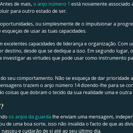
. Antes de mais,
o anjo número 1
está novamente associado 
oluir para outro estado de ser.
s oportunidades, ou simplesmente de o impulsionar a progr
e esqueças de usar as tuas capacidades.
 excelentes capacidades de liderança e organização. Com 
 destino, desde que se dedique a isso. Em segundo lugar, o
ra investigar as virtudes que pode usar como instrumento pa
e do seu comportamento. Não se esqueça de dar prioridade 
ensagens trazem o anjo número 14 dizendo-lhe para se conc
ão coisas que dobram o tecido da sua realidade uma e outra 
l?
ando
os anjos da guarda
lhe enviam uma mensagem, indepe
ou de uma boa sorte, isso não invalida o facto de que as div
nasceu e cuidarão de si até ao seu último dia.