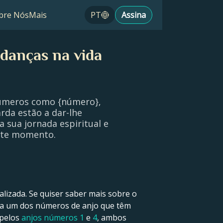
bre Nós
Mais
PT
Assina
danças na vida
números como {número},
rda estão a dar-lhe
a sua jornada espiritual e
este momento.
izada. Se quiser saber mais sobre o
da um dos números de anjo que têm
 pelos
anjos números 1
e
4
, ambos