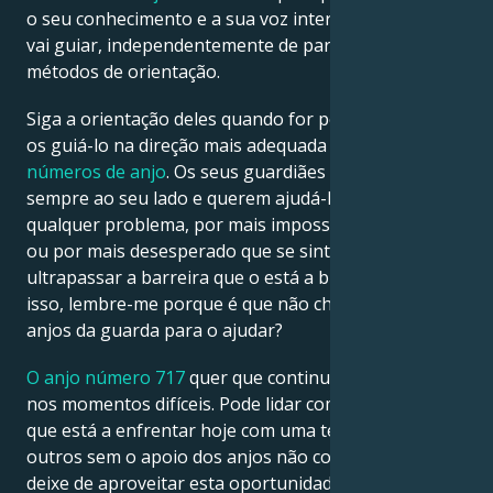
o seu conhecimento e a sua voz interior são o que o
vai guiar, independentemente de parecerem outros
métodos de orientação.
Siga a orientação deles quando for possível e deixe-
os guiá-lo na direção mais adequada com os
seus
números de anjo
. Os seus guardiães divinos estão
sempre ao seu lado e querem ajudá-lo a ultrapassar
qualquer problema, por mais impossível que pareça
ou por mais desesperado que se sinta. Pode
ultrapassar a barreira que o está a bloquear. Por
isso, lembre-me porque é que não chamaria os seus
anjos da guarda para o ajudar?
O anjo número 717
quer que continue com otimismo
nos momentos difíceis. Pode lidar com os desafios
que está a enfrentar hoje com uma tenacidade que
outros sem o apoio dos anjos não conhecem. Não
deixe de aproveitar esta oportunidade. Eles estão