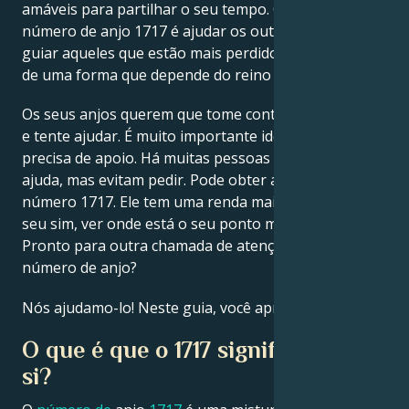
amáveis para partilhar o seu tempo. O objetivo do
número de anjo 1717 é ajudar os outros a curar e
Français
guiar aqueles que estão mais perdidos do que nós,
de uma forma que depende do reino divino.
Português
Os seus anjos querem que tome conta de si. Ouça-os
e tente ajudar. É muito importante identificar quem
precisa de apoio. Há muitas pessoas que precisam de
العربية
ajuda, mas evitam pedir. Pode obter ajuda do anjo
número 1717. Ele tem uma renda maior e vai abrir o
日本語
seu sim, ver onde está o seu ponto mais fraco.
Pronto para outra chamada de atenção por este
número de anjo?
Nós ajudamo-lo! Neste guia, você aprenderá:
O que é que o 1717 significa para
si?