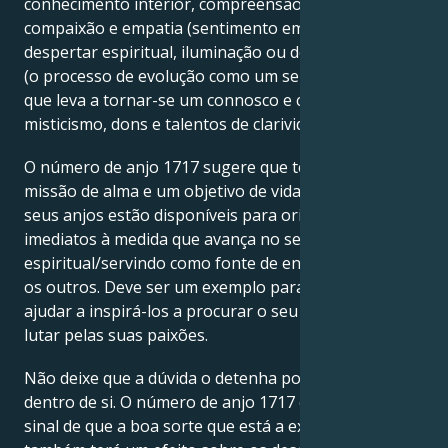
conhecimento interior, compreensão dos outros,
compaixão e empatia (sentimento emocional),
despertar espiritual, iluminação ou desenvolvimento
(o processo de evolução como um ser ou o processo
que leva a tornar-se um connosco e com o universo),
misticismo, dons e talentos de clarividência.
O número de anjo 1717 sugere que tem uma forte
missão de alma e um objetivo de vida a cumprir, e os
seus anjos estão disponíveis para orientação e apoio
imediatos à medida que avança no seu caminho
espiritual/servindo como fonte de ensino/cura para
os outros. Deve ser um exemplo para os outros e
ajudar a inspirá-los a procurar o seu objetivo e a
lutar pelas suas paixões.
Não deixe que a dúvida o detenha porque tudo está
dentro de si. O número de anjo 1717 é também um
sinal de que a boa sorte que está a experimentar