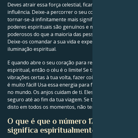
Deves atrair essa força celestial, ficando sob a sua
influência. Deixe-a percorrer o seu corpo e a sua vida
tornar-se-á infinitamente mais significativa. Os
poderes espirituais são genuínos e muito mais
poderosos do que a maioria das pessoas pensa.
Deixe-os comandar a sua vida e experimentará a
iluminação espiritual.
E quando abre o seu coração para receber o poder
espiritual, então o céu é o limite! Se tiveres todas as
vibrações certas à tua volta, fazer coisas impossíveis
é muito fácil! Usa essa energia para fazer a diferença
no mundo. Os anjos cuidam de ti. Eles mantêm-te
seguro até ao fim da tua viagem. Se te lembrares
disto em todos os momentos, não terás medo.
O que é que o número 1717
significa espiritualmente?