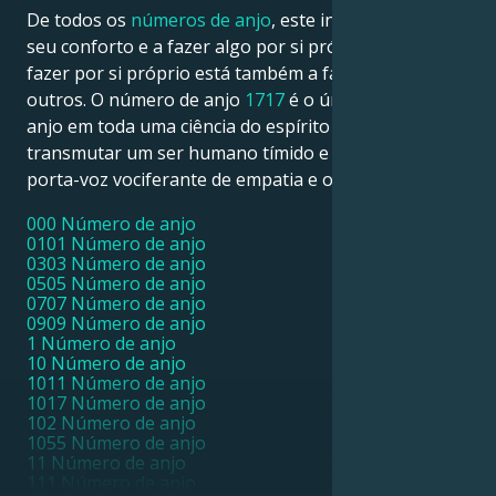
De todos os
números de anjo
, este incita-o a sair do
seu conforto e a fazer algo por si próprio – e ao
fazer por si próprio está também a fazer pelos
outros. O número de anjo
1717
é o único número de
anjo em toda uma ciência do espírito que pode
transmutar um ser humano tímido e retraído num
porta-voz vociferante de empatia e orientação.
000 Número de anjo
0101 Número de anjo
0303 Número de anjo
0505 Número de anjo
0707 Número de anjo
0909 Número de anjo
1 Número de anjo
10 Número de anjo
1011 Número de anjo
1017 Número de anjo
102 Número de anjo
1055 Número de anjo
11 Número de anjo
111 Número de anjo