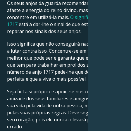
Os seus anjos da guarda recomendam-lhe que não
afaste a energia do reino divino, mas que se
concentre em utilizá-la mais.
O significado do anjo
1717
está a dar-lhe o sinal de que está na altura de
reparar nos sinais dos seus anjos.
Isso significa que não conseguirá nada se continuar
a lutar contra isso. Concentre-se em tornar-se o
melhor que pode ser e garanta que está a dar tudo o
que tem para trabalhar em prol dos seus sonhos. O
número de anjo 1717 pede-lhe que desenhe uma vida
perfeita e que a viva o mais possível.
Seja fiel a si próprio e apoie-se nos conselhos e na
amizade dos seus familiares e amigos. Não meça a
sua vida pela vida de outra pessoa, mas a sua vida
pelas suas próprias regras. Deve seguir sempre o
seu coração, pois ele nunca o levará pelo caminho
errado.