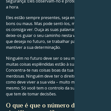
segurança: Eles observam-no e protegem-no a toda
a hora.
Eles estão sempre presentes, seja em momentos
bons ou maus. Mas pode senti-los, mesmo que não
os consiga ver. Ouça as suas palavras de sabedoria,
deixe-os guiar o seu caminho nesta vida. Terá tudo o
que deseja no futuro, se trabalhar para isso e
mantiver a sua determinação.
Ninguém no futuro deve ser o seu medo, mas sim,
muitas coisas esplêndidas estão à sua espera.
Concentra-te nas coisas boas da tua vida e não nas
merdosas. Ninguém deve ter o direito de lhe dizer
como deve viver a sua vida – muito menos você
mesmo. Só você tem o controlo da sua vida e é você
que tem de tomar decisões.
O que é que o número de anjo 1717