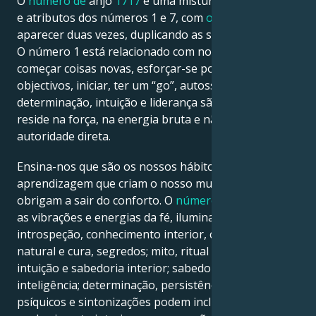
O
número de
anjo
1717
é uma mistura das vibrações
e atributos dos números 1 e 7, com
o número 1
a
aparecer duas vezes, duplicando as suas influências.
O número 1 está relacionado com novos começos,
começar coisas novas, esforçar-se por atingir
objectivos, iniciar, ter um “go”, autossuficiência e
determinação, intuição e liderança são o poder que
reside na força, na energia bruta e não na
autoridade direta.
Ensina-nos que são os nossos hábitos de
aprendizagem que criam o nosso mundo e nos
obrigam a sair do conforto. O
número 7
ressoa com
as vibrações e energias da fé, iluminação espiritual,
introspeção, conhecimento interior, curandeiro
natural e cura, segredos; mito, ritual e esotérico;
intuição e sabedoria interior; sabedoria e
inteligência; determinação, persistência. Os dons
psíquicos e sintonizações podem incluir