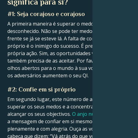
significa para si?
#1: Seja corajoso e corajoso
A primeira maneira é superar o medo de sentir o
desconhecido. Não se pode ter medo do que está à
frente se já se esteve lá. A falta de confiança em si
próprio é o inimigo do sucesso. É preciso criar a sua
própria ação. Sim, as oportunidades virão até si, mas
também precisa de as aceitar. Por favor, olhe com
olhos abertos para o mundo à sua volta. Deixe que
os adversários aumentem o seu QI.
#2: Confie em si próprio
Em segundo lugar, este número de anjo motiva-o a
superar os seus medos e a concentrar-se em
alcançar os seus objectivos.
O anjo número 1717
tem
a mensagem de confiar em si mesmo para viver
plenamente e com alegria. Ouça as vozes na sua
cabeça que dizem: “Vá atrás do que você quer, não