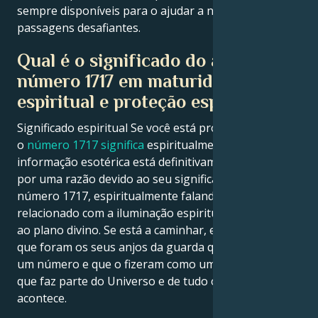
sempre disponíveis para o ajudar a navegar nas
passagens desafiantes.
Qual é o significado do anjo
número 1717 em maturidade
espiritual e proteção espiritual?
Significado espiritual Se você está procurando o que
o
número 1717 significa
espiritualmente, então esta
informação esotérica está definitivamente presente
por uma razão devido ao seu significado espiritual: O
número 1717, espiritualmente falando, está
relacionado com a iluminação espiritual e a ligação
ao plano divino. Se está a caminhar, então perceba
que foram os seus anjos da guarda que lhe enviaram
um número e que o fizeram como um lembrete de
que faz parte do Universo e de tudo o que nele
acontece.