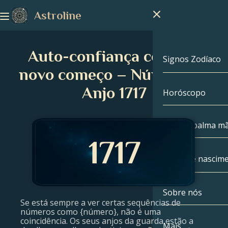
Astroline
Auto-confiança com um
Signos Zodíaco
novo começo – Número de
Anjo 1717
Horóscopo
Signos Zodíac
Capricórnio
Leitura palma m
Aquário
Mapa de nascim
Peixes
Sobre nós
Mapa de nasc
Áries
Se está sempre a ver certas sequências de
números como {número}, não é uma
coincidência. Os seus anjos da guarda estão a
Touro
Celebridades
Mais