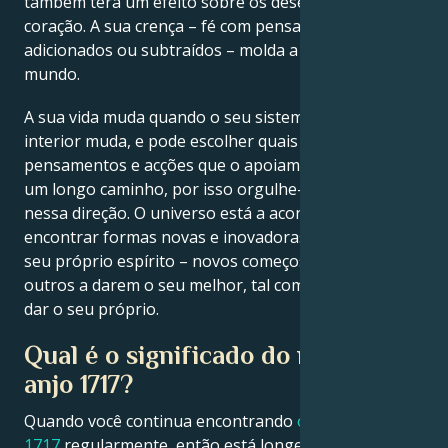
também terá um efeito sobre os desejos do seu
coração. A sua crença – fé com pensamentos
adicionados ou subtraídos – molda a forma do seu
mundo.
A sua vida muda quando o seu sistema de crenças
interior muda, e pode escolher quais os
pensamentos e acções que o apoiam. Já percorreu
um longo caminho, por isso orgulhe-se e continue
nessa direção. O universo está a aconselhá-lo a
encontrar formas novas e inovadoras de se ligar ao
seu próprio espírito – novos começos. Capacite os
outros a darem o seu melhor, tal como você está a
dar o seu próprio.
Qual é o significado do número de
anjo 1717?
Quando você continua encontrando
o anjo número
1717
regularmente, então está longe de ser uma