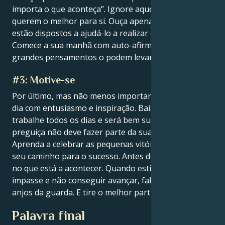
importa o que aconteça”. Ignore aqueles que não
querem o melhor para si. Ouça apenas aqueles que
estão dispostos a ajudá-lo a realizar os seus sonhos.
Comece a sua manhã com auto-afirmações. Só os
grandes pensamentos o podem levar à grandeza.
#3: Motive-se
Por último, mas não menos importante, aborde cada
dia com entusiasmo e inspiração. Baixe a cabeça e
trabalhe todos os dias e será bem sucedido. A
preguiça não deve fazer parte da sua rotina diária.
Aprenda a celebrar as pequenas vitórias. Falhe no
seu caminho para o sucesso. Antes de decidir, pense
no que está a acontecer. Quando estiver num
impasse e não conseguir avançar, fale com os seus
anjos da guarda. E tire o melhor partido do que tem.
Palavra final