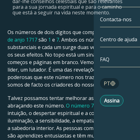
dar-lhe conselhos celestiais que são relevantes
para a sua jornada espiritual e para o caminho
Gémeos
Até à data
que está a seguir na vida neste momento.
Compatibilida
Contacta-nos
Cancro
AstroCartogra
Os números de dois dígitos que compõem o
número
Moonologia
Centro de ajuda
de anjo 1717
são
1
e
7
. Ambos os números são
Leo
substanciais e cada um surge duas vezes, duplicando
Tarot
os seus efeitos. No topo está um sinal de novos
Virgem
FAQ
começos e páginas em branco. Vemo-lo como um
Números de a
líder, um lutador. É uma das revelações mais
Balança
poderosas que este número nos traz – e isso é, nós
Blog
PT
somos de facto os criadores do nosso mundo.
Escorpião
English
Talvez possamos tentar melhorar as nossas vidas
Assina
Sagitário
abraçando este número.
O número 7
ressoa com a
intuição, o despertar espiritual e a consciência, a
Español
iluminação, a sensibilidade, a empatia, o misticismo e
a sabedoria interior. As pessoas com este número
são aprendizes entusiastas e têm muitos momentos
Deutsch