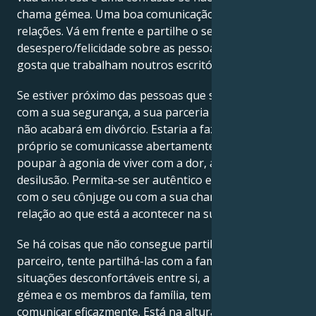
chama gémea. Uma boa comunicação é tudo nas
relações. Vá em frente e partilhe o seu
desespero/felicidade sobre as pessoas de quem
gosta que trabalham noutros escritórios.
Se estiver próximo das pessoas que se preocupam
com a sua segurança, a sua parceria provavelmente
não acabará em divórcio. Estaria a fazer um favor a si
próprio se comunicasse abertamente para se
poupar à agonia de viver com a dor, a mágoa e a
desilusão. Permita-se ser autêntico e transparente
com o seu cônjuge ou com a sua chama gémea em
relação ao que está a acontecer na sua vida.
Se há coisas que não consegue partilhar com o seu
parceiro, tente partilhá-las com a família. Para evitar
situações desconfortáveis entre si, a sua chama
gémea e os membros da família, tem de saber como
comunicar eficazmente. Está na altura de olhar para