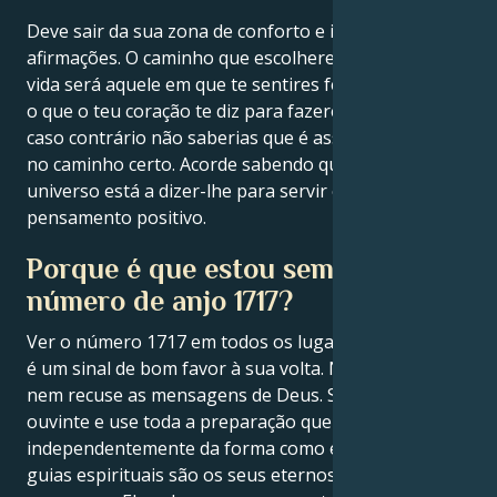
Deve sair da sua zona de conforto e incorporar mais
afirmações. O caminho que escolheres para a tua
vida será aquele em que te sentires feliz por seguires
o que o teu coração te diz para fazeres e tomares,
caso contrário não saberias que é assim que estás
no caminho certo. Acorde sabendo que um anjo ou o
universo está a dizer-lhe para servir o homem com
pensamento positivo.
Porque é que estou sempre a ver o
número de anjo 1717?
Ver o número 1717 em todos os lugares da sua vida
é um sinal de bom favor à sua volta. Não se desligue
nem recuse as mensagens de Deus. Seja um bom
ouvinte e use toda a preparação que recebe,
independentemente da forma como é dada. Os seus
guias espirituais são os seus eternos guardas de