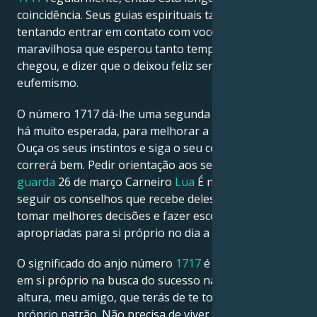
coincidência. Seus guias espirituais talvez estejam
tentando entrar em contato com você. Aquela notícia
maravilhosa que esperou tanto tempo para ouvir
chegou, e dizer que o deixou feliz seria um
eufemismo.
O número 1717 dá-lhe uma segunda oportunidade,
há muito esperada, para melhorar a sua situação.
Ouça os seus instintos e siga o seu coração, tudo
correrá bem. Pedir orientação aos seus
anjos da
guarda
26 de março Carneiro
Lua
É necessário
seguir os conselhos que recebe deles para poder
tomar melhores decisões e fazer escolhas mais
apropriadas para si próprio no dia a dia.
O significado do anjo número
1717
é que deve confiar
em si próprio na busca do sucesso na vida. É nessa
altura, meu amigo, que terás de te tornar o teu
próprio patrão. Não precisa de viver a vida que lhe