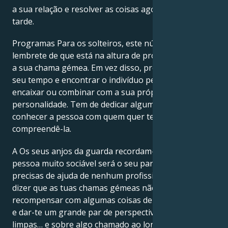
a sua relação e resolver as coisas agora e não mais
tarde.
Programas Para os solteiros, este número é um
lembrete de que está na altura de procurar o amor –
a sua chama gémea. Em vez disso, precisa de levar o
seu tempo e encontrar o indivíduo perfeito para se
encaixar ou combinar com a sua própria
personalidade. Tem de dedicar algum tempo a
conhecer a pessoa com quem quer ter uma relação e
compreendê-la.
A Os seus anjos da guarda recordam-lhe que uma
pessoa muito sociável será o seu parceiro. Não
precisas de ajuda de nenhum profissional para te
dizer que as tuas chamas gémeas não te vão
recompensar com algumas coisas de cabeça de vento
e dar-te um grande par de perspectivas frescas e
limpas… e sobre algo chamado ao longo das linhas