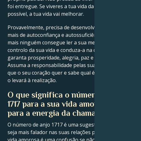
foi entregue. Se viveres a tua vida da melhor forma
possível, a tua vida vai melhorar.
Provavelmente, precisa de desenvolver um pouco
mais de autoconfiança e autossuficiência, porque
mais ninguém consegue ler a sua mente. Assuma o
controlo da sua vida e conduza-a na direção que lhe
garanta prosperidade, alegria, paz e felicidade.
Assuma a responsabilidade pelas suas acções. Sabe o
que o seu coração quer e sabe qual é o caminho que
o levará à realização.
O que significa o número de anjo
1717 para a sua vida amorosa e
para a energia da chama gémea?
O número de anjo 1717 é uma sugestão para que
seja mais falador nas suas relações pessoais. A sua
vida amorosa é uma confusão se não falar com a sua