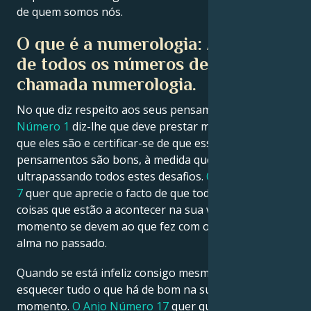
de quem somos nós.
O que é a numerologia: A ciência
de todos os números de 0 a 9 é
chamada numerologia.
No que diz respeito aos seus pensamentos,
o Anjo
Número 1
diz-lhe que deve prestar mais atenção ao
que eles são e certificar-se de que esses
pensamentos são bons, à medida que vai
ultrapassando todos estes desafios.
O Anjo Número
7
quer que aprecie o facto de que todas as grandes
coisas que estão a acontecer na sua vida neste
momento se devem ao que fez com o destino da sua
alma no passado.
Quando se está infeliz consigo mesmo, é fácil
esquecer tudo o que há de bom na sua vida neste
momento.
O Anjo Número 17
quer que se lembre que