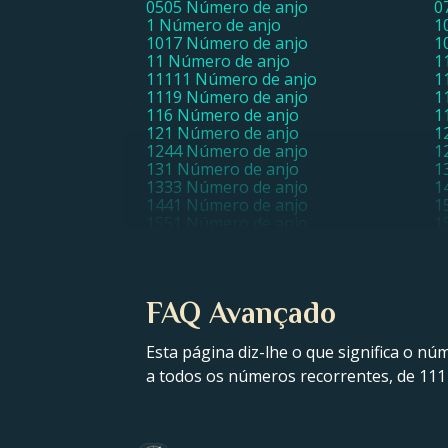
0505 Número de anjo
0
1 Número de anjo
1
1017 Número de anjo
1
11 Número de anjo
1
11111 Número de anjo
1
1119 Número de anjo
1
116 Número de anjo
1
121 Número de anjo
1
1244 Número de anjo
1
131 Número de anjo
1
1333 Número de anjo
1
1441 Número de anjo
1
1551 Número de anjo
1
17 Número de anjo
1
1818 Número de anjo
1
2 Número de anjo
2
212 Número de anjo
2
FAQ Avançado
220 Número de anjo
2
2222 Número de anjo
2
227 Número de anjo
2
Esta página diz-lhe o que significa o n
2323 Número de anjo
2
a todos os números recorrentes, de 111 
255 Número de anjo
2
28 Número de anjo
2
322 Número de anjo
3
332 Número de anjo
3