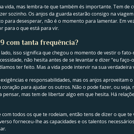
a vida, mas lembra-te que também és importante. Tem de cu
er sozinho. Os anjos da guarda estarão consigo na viagem da
 para desesperar, não é o momento para lamentar. Em vez di
 para o que está para vir.
 9 com tanta frequência?
lado, isso significa que chegou o momento de vestir o fato-
essidade, não hesita antes de se levantar e dizer “eu faço-
mos ter feito. Mas a vida pode intervir na sua verdadeira 
m exigências e responsabilidades, mas os anjos aproveitam 
oração para ajudar os outros. Não o pode fazer, ou seja, 
 pensar, mas tem de libertar algo em que hesita. Há relaçõ
com todos os que te rodeiam, então tens de dizer o que te v
verso forneceu-lhe as capacidades e os talentos necessário
ar.