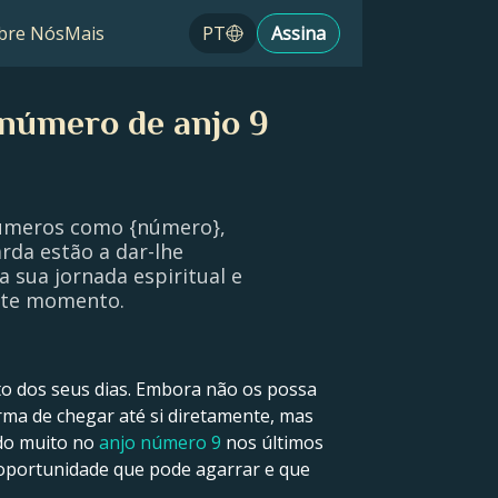
bre Nós
Mais
PT
Assina
 número de anjo 9
números como {número},
rda estão a dar-lhe
a sua jornada espiritual e
este momento.
o dos seus dias. Embora não os possa
rma de chegar até si diretamente, mas
ado muito no
anjo número 9
nos últimos
ma oportunidade que pode agarrar e que