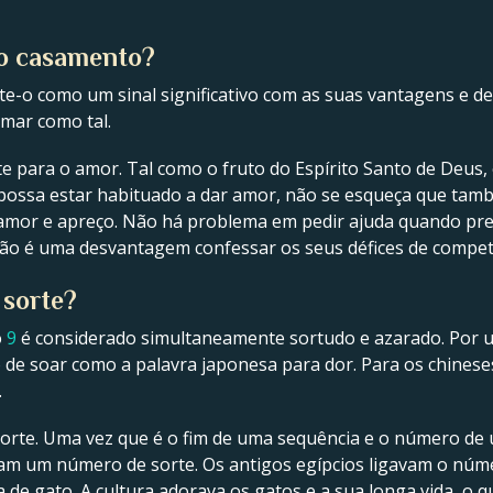
no casamento?
ite-o como um sinal significativo com as suas vantagens e d
omar como tal.
e para o amor. Tal como o fruto do Espírito Santo de Deu
possa estar habituado a dar amor, não se esqueça que tamb
amor e apreço. Não há problema em pedir ajuda quando prec
não é uma desvantagem confessar os seus défices de compet
 sorte?
o
9
é considerado simultaneamente sortudo e azarado. Por um 
 de soar como a palavra japonesa para dor. Para os chinese
.
sorte. Uma vez que é o fim de uma sequência e o número de 
am um número de sorte. Os antigos egípcios ligavam o núme
e gato. A cultura adorava os gatos e a sua longa vida, o 