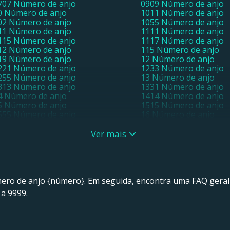
707 Número de anjo
0909 Número de anjo
0 Número de anjo
1011 Número de anjo
02 Número de anjo
1055 Número de anjo
11 Número de anjo
1111 Número de anjo
115 Número de anjo
1117 Número de anjo
12 Número de anjo
115 Número de anjo
19 Número de anjo
12 Número de anjo
221 Número de anjo
1233 Número de anjo
255 Número de anjo
13 Número de anjo
313 Número de anjo
1331 Número de anjo
4 Número de anjo
1414 Número de anjo
5 Número de anjo
1515 Número de anjo
555 Número de anjo
16 Número de anjo
717 Número de anjo
18 Número de anjo
9 Número de anjo
1919 Número de anjo
Ver mais
02 Número de anjo
21 Número de anjo
121 Número de anjo
22 Número de anjo
22 Número de anjo
2221 Número de anjo
223 Número de anjo
2227 Número de anjo
28 Número de anjo
23 Número de anjo
úmero de anjo {número}. Em seguida, encontra uma FAQ geral
4 Número de anjo
25 Número de anjo
a 9999.
6 Número de anjo
27 Número de anjo
9 Número de anjo
3 Número de anjo
3 Número de anjo
331 Número de anjo
33 Número de anjo
3333 Número de anjo