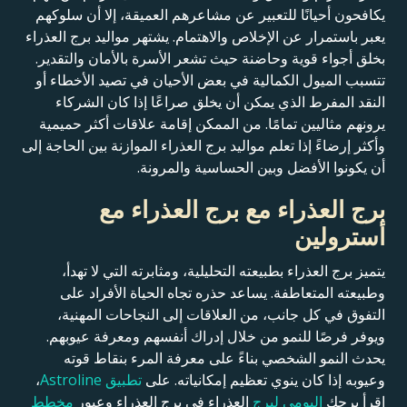
يكافحون أحيانًا للتعبير عن مشاعرهم العميقة، إلا أن سلوكهم
يعبر باستمرار عن الإخلاص والاهتمام. يشتهر مواليد برج العذراء
بخلق أجواء قوية وحاضنة حيث تشعر الأسرة بالأمان والتقدير.
تتسبب الميول الكمالية في بعض الأحيان في تصيد الأخطاء أو
النقد المفرط الذي يمكن أن يخلق صراعًا إذا كان الشركاء
يرونهم مثاليين تمامًا. من الممكن إقامة علاقات أكثر حميمية
وأكثر إرضاءً إذا تعلم مواليد برج العذراء الموازنة بين الحاجة إلى
أن يكونوا الأفضل وبين الحساسية والمرونة.
برج العذراء مع برج العذراء مع
أسترولين
يتميز برج العذراء بطبيعته التحليلية، ومثابرته التي لا تهدأ،
وطبيعته المتعاطفة. يساعد حذره تجاه الحياة الأفراد على
التفوق في كل جانب، من العلاقات إلى النجاحات المهنية،
ويوفر فرصًا للنمو من خلال إدراك أنفسهم ومعرفة عيوبهم.
يحدث النمو الشخصي بناءً على معرفة المرء بنقاط قوته
وعيوبه إذا كان ينوي تعظيم إمكانياته. على
تطبيق Astroline
،
اقرأ برجك
اليومي لبرج
العذراء في برج العذراء وعبور
مخطط