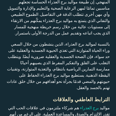
المنهجي. إن طبيعة مواليد برج العذراء الحساسة تجعلهم
مناسبين تمامًا لمهن الرعاية الصحية والتعليم والإدارة والتمويل
وأي مهن أخرى تتطلب الدقة في التفاصيل. الطموح الطبيعي
والتفاني الذي يتمتع به مواليد برج العذراء يمكّنهم من الارتقاء
إلى مستويات عالية من خلال رسم خريطة منهجية للمسار
الذي يجب اتباعه وتقديم عمل من الدرجة الأولى باستمرار.
بالنسبة لمواليد برج العذراء، الذين ينشطون من خلال السعي
وراء الحياة المتوازنة التي تغذي الحيوية الجسدية والعقلية على
حد سواء، فإن الصحة الجسدية والعقلية ضرورية أيضًا. ويتطلب
التغلب على القلق والتفكير المفرط الذي يصيبهم أحيانًا
ممارسة التمارين الرياضية بانتظام، والتغذية المتوازنة، وتقنيات
اليقظة الذهنية. يستطيع مواليد برج العذراء الحفاظ على
حيويتهم والمضي قدمًا بجرأة نحو أهدافهم من خلال خلق عادات
تهتم بالجسد والعقل.
الترابط العاطفي والعلاقات
مواليد
برج العذراء
هم شركاء ملتزمون في علاقات الحب التي
تقدر الالتزام والصدق والمساعدة العملية. على الرغم من أنهم