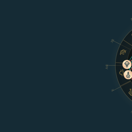
X
XII
Asc
II
I