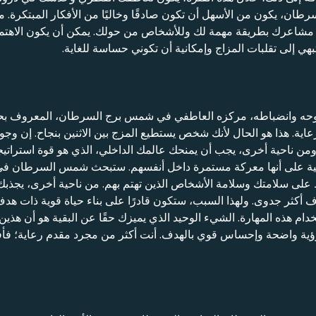
ان، يكون من الأسهل أن تكون صادقًا وخاليًا من الأفكار المبتكرة. من
 مشاعرك بطريقة مهمة لك وللأشخاص من حولك. يمكن أن يكون الاهتمام
هي إلى تقلبات المزاج وإمكانية أن تكوني حساسة للغاية.
وحه وانضباطه، مركزه العاطفي في شمس برج السرطان، المعروف بحن
لرعاية. هذا هو الحال لأنك شخص يستطيع المزج بين الاثنين بنجاح. إن و
. ومن ناحية أخرى، يجب أن يمنحك عالمك الداخلي، الذي هو قوة استرات
يكية على أنها معركة مستمرة داخل أنفسهم. ستبحث شمس السرطان في 
ظ على سلامتك وسلامة الأشخاص الذين تهتم بهم. من ناحية أخرى، يج
 أكثر جدوى. ولهذا السبب، ستكون قادرًا على بناء حياة قوية ذات هدف
دام هذه المهارة. الشيء الوحيد الذي يميزك حقًا عن البقية هو أن هذين 
ية واضحة وإحساس قوي بالهدف. أنت أكثر من مجرد مقدم رعاية؛ فأفعال