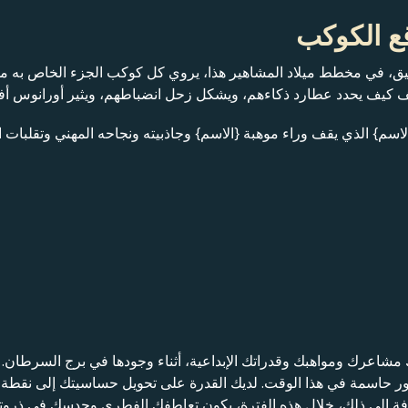
قيق، في مخطط ميلاد المشاهير هذا، يروي كل كوكب الجزء الخاص به 
شف كيف يحدد عطارد ذكاءهم، ويشكل زحل انضباطهم، ويثير أورانوس أ
لاسم} الذي يقف وراء موهبة {الاسم} وجاذبيته ونجاحه المهني وتقلبات ا
مشاعرك ومواهبك وقدراتك الإبداعية، أثناء وجودها في برج السرطان. إ
أمور حاسمة في هذا الوقت. لديك القدرة على تحويل حساسيتك إلى نقطة
لإضافة إلى ذلك، خلال هذه الفترة، يكون تعاطفك الفطري وحدسك في ذرو