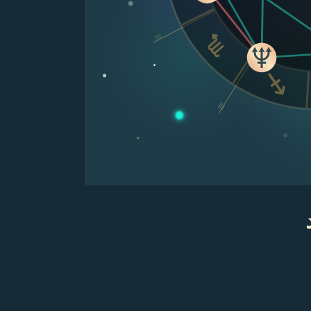
II
III