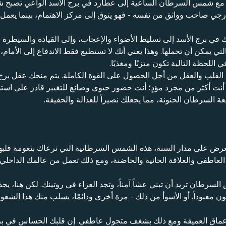
ع شمس السرطان الساعية إلى عطارد في برج الأسد الواعي تصبح شخص
ارجي صاخب وواثق من نفسه - فهو يتوق إلى مركز الاهتمام، بينما يع
 في برج الأسد إلى تسليط الأضواء والإعجاب، وإلى القيادة والسيطرة
ي يمكن أن تحملها. وهذا يعني أنك لا تستطيع فقط الاندفاع إلى الأمام، 
اللحظة التالية تكون متزنًا ومغذيًا.
ن القلب والعقل من أجل الحصول على القوة الكاملة. يتم منحك عقل برج 
نت أكثر من مجرد مؤدٍ؛ أنت حضور حيوي وصانع للتغيير قادر على استخدا
 السرطان الحنونة، مما يجعلك نصيراً للعدالة والحقيقة.
عرض على مدار السنة، هذه الشمس السرطانية التي ترعاك بنعومة قلبها
لعاطفي والعلاقة الحانية والحاضنة، ومع ذلك تعمل من عالمك الداخلي 
شمس السرطان تريد أن تبني عشاً آمناً، وتجد العزاء في روتينك. لكن هنا،
كون معبوداً. أو الأسوأ من ذلك - مرة أخرى ودائمًا، يسلب منك هذا الشع
أعماق العميقة ومع ذلك بشغف متجول عاطفي. إن قلبك الحساس في برج