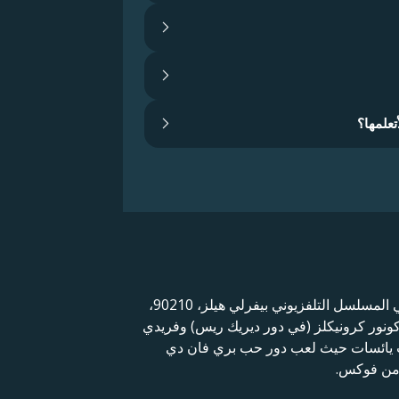
تعلمها؟
براين أوستن جرين (ولد براين جرين؛ 15 يوليو 1973) هو ممثل ومغني راب أمريكي اشتهر بتجسيده لدور ديفيد سيلفر في المسلسل التلفزيوني بيفرلي هيلز، 90210،
 1990 إلى عام 2000. لعب جرين أيضاً أدواراً منتظمة في مسلسل Terminator: ذا سارة كونور كرونيكلز (في دور ديريك ريس) وفريدي
وت يائسات حيث لعب دور حب بري فان دي