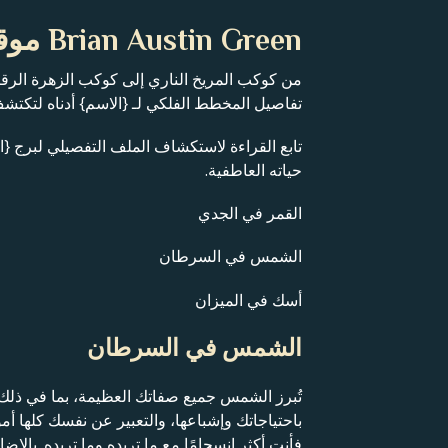
Brian Austin Green موقع الكوكب
من كوكب المريخ الناري إلى كوكب الزهرة الر
تفاصيل المخطط الفلكي لـ {الاسم} أدناه لتكت
تابع القراءة لاستكشاف الملف التفصيلي لبرج {ا
حياته العاطفية.
القمر في الجدي
الشمس في السرطان
أسك في الميزان
الشمس في السرطان
تُبرز الشمس جميع صفاتك العظيمة، بما في ذلك 
باحتياجاتك وإشباعها، والتعبير عن نفسك كلها 
فأنت أكثر انسجامًا مع ما تريده وما تريده. با