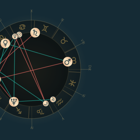
X
IX
I
VIII
Dsc
VI
II
V
IV