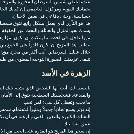
عندما تلتقي شمس السرطان الفخورة والمرحة م
بحمايتك القوية ومركزك العاطفي. إن كيانك الخ
حساسية، وحتى دفاعي في بعض الأحيان.
هذا هو التآزر الذي يعمل بشكل رائع. تتوق شمسك
يشدك نحو المنزل والعائلة والبحث عن الحقيقة الت
من الداخل. في لحظة ما يمكنك أن تكون آمرًا وفي 
يتطلب هذا المزيج أن تكون قادراً على الجمع بي
خلال عقلك السرطاني. أنت أكثر من مجرد مؤدٍ؛ أ
تتلقى عزيمتك الصبورة التوجيه المعنوي من طبيعة
الزهرة في الأسد
بالنسبة لك، أنت أيها الشخص الذي يشبه حبك ال
والمبدعة. فشخصيتك السطحية تتوق إلى الأمان ا
ما تحب وتعطي كل شيء لمن تحب.
إنه توتر يصنع تجاذباً جميلاً ومثيراً للاهتمام. 
اللفتات الكبيرة والتعبير الفني والرغبة في أن ت
عمق إنسانيتك.
إن سحر هذا المزيج هو القدرة على الحب من ال