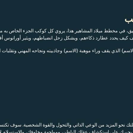
قيق، في مخطط ميلاد المشاهير هذا، يروي كل كوكب الجزء الخاص به 
شف كيف يحدد عطارد ذكاءهم، ويشكل زحل انضباطهم، ويثير أورانوس أ
لاسم} الذي يقف وراء موهبة {الاسم} وجاذبيته ونجاحه المهني وتقلبات ا
ك نحو المزيد من الوعي الذاتي والتحول والقوة الشخصية. سوف تكتسب
ا يجبرك على استكشاف عقلك الباطن، ومواجهة مخاوفك، والاستسلام لأع