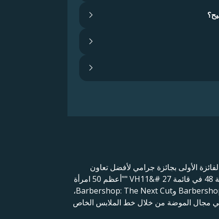
يح؟
لفانيا. وهي أيضًا الفائزة الأولى بجائزة جرامي لأفضل تعاون
غنائي/ راب في عام 2002، عن أغنية "Let Me Blow Ya Mind" مع المغنية الأمريكية جوين ستيفاني. احتلت إيف المرتبة 48 في قائمة VH11&# 27 ""أعظم 50 امرأة
في عصر الفيديو". كممثلة، اشتهرت إيف بأدوارها في دور تيري جونز في أفلام Barbershop وBarbershop 2: Back in Business وBarbershop: The Next Cut،
هزلية التلفزيونية "إيف" التي تُعرض على قناة UPN. كما حققت نجاحًا في مجال الموضة من خلال خط الملابس الخاص