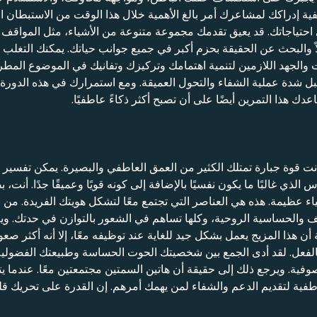
فية إدراكك لمشاعرك أمر بالغ الأهمية خلال هذا الوقت من الاستبطا
احتياجاتك. قد يعيق تقدمك مجموعة متنوعة من الأشياء، مثل المواقف ا
البحث عن الحقيقة بحزم أكبر في جميع جوانب حياتك. يمكنك التغلب عل
ت والجهد اللازمين لتنمية اهتمامك وتركيزك وتفانيك في الموضوع المطر
تقبل شدة عملية الشفاء والتحول العميقة. ومع استمرارك في هذه الدو
 هذا التمرين أيضًا على أن تصبح أكثر ذكاءً عاطفيًا.
 قوة جبارة تمتلك الكثير من العمق العاطفي والبصيرة. يمكن تفسير ذلك
 الذي غالبًا ما يكون نفسيًا بالإضافة إلى كونه قويًا وعميقًا جدًا. أ
اء عظيمة. هذه هي العناصر التي تجتمع معًا لتشكل هويتك الفريدة. من 
اطف والحساسية الروحية، وكلها تساهم في الشعور بالتوازن في حدتك. 
 هذا المزيج يعمل بشكل جيد للغاية عند توظيفه معًا، إلا أنه أكثر صعو
بالفعل. لقد أدى الجمع بين شخصيتك الحوت الحساسة وطبيعتك الفضولية
فية. ويرجع ذلك إلى حقيقة أن هاتين السمتين مجتمعتين معًا. عندما يتعل
فية لتقديم الدعم والشفاء لمن يهمك أمرهم. إن القدرة على تحريك قلب