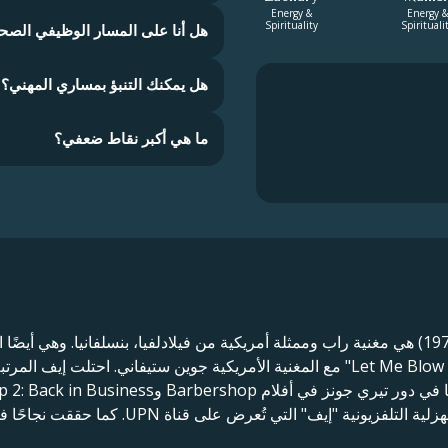
Energy &
Energy &
Spirituality
Spirituali
هل أنا على المسار الوظيفي الصح
هل يمكنك التنبؤ بمساري المهني؟
ما هي أكبر نقاط ضعفي؟
إيف جيهان جيفرز كوبر (من مواليد 10 نوفمبر 1978) هي مغنية راب وممثلة أمريكية من فيلادلفيا، بنس
بالإضافة إلى دور شيلي ويليامز في المسرحية ال