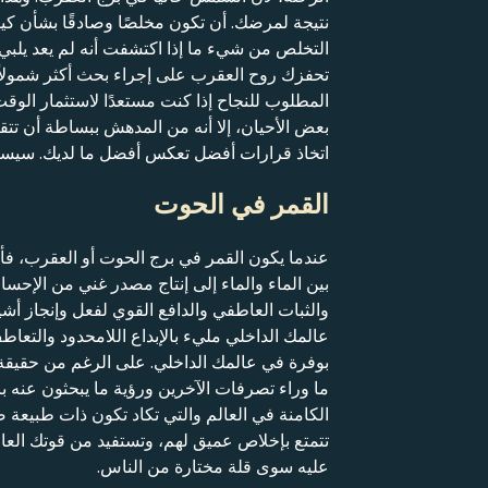
نتيجة لمرضك. أن تكون مخلصًا وصادقًا بشأن كي
التخلص من شيء ما إذا اكتشفت أنه لم يعد يلبي 
تحفزك روح العقرب على إجراء بحث أكثر شمولاً و
المطلوب للنجاح إذا كنت مستعدًا لاستثمار الوق
بعض الأحيان، إلا أنه من المدهش ببساطة أن ت
اتخاذ قرارات أفضل تعكس أفضل ما لديك. سيساعدك
القمر في الحوت
عندما يكون القمر في برج الحوت أو العقرب، فأنت
بين الماء والماء إلى إنتاج مصدر غني من الإحساس
والثبات العاطفي والدافع القوي لفعل وإنجاز أشي
عالمك الداخلي مليء بالإبداع اللامحدود والتع
بوفرة في عالمك الداخلي. على الرغم من حقيقة أن
ما وراء تصرفات الآخرين ورؤية ما يبحثون عنه 
الكامنة في العالم والتي تكاد تكون ذات طبيعة صو
تتمتع بإخلاص عميق لهم، وتستفيد من قوتك العاط
عليه سوى قلة مختارة من الناس.