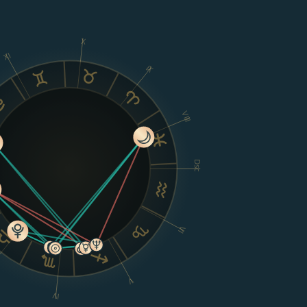
X
XI
IX
VIII
Dsc
VI
V
IV