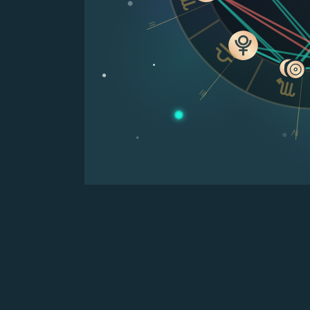
II
III
IV