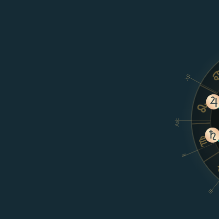
XII
Asc
II
III