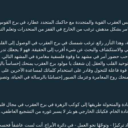
مس العقرب القوية والمتجددة مع حاكمك المتجدد عطارد في برج الق
 بشكل مدهش. ترغب من الخارج في القفز من المنحدرات وتعلم التزل
اية، وهذا التآزر رائع. ترغب شمسك في برج العقرب في الوصول إلى ا
 والاستكشاف والبحث عن شيء أقرب إلى الحقيقة. فهو لا يجعلك تدرك
صاحب حضور آمر في مشهد ما وقوة فلسفية مغامرة في المشهد التالي.
توحيد القلب والعقل. إن شغفك يا مولود برج العقرب يمنحك إحساساً ب
علة للتحول وقادر على استخدام كلماتك لمساعدة الآخرين على استله
منحك روح المغامرة وعزمك الصبور إحساسًا بالرسالة في الحياة، وتصبح 
دة والمتحولة طريقها إلى كوكب الزهرة في برج العقرب في مجال قلبك
ادة الخام. فكيانك الخارجي هو بئر لا يسبر غوره من التشجيع العاطفي،
د تركيزًا - وتوجّهًا نحو العمل - في دائرة الأبراج. أنت لست عاشقاً فح