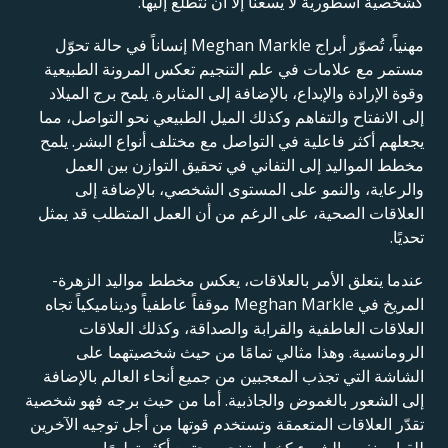
كشخصية أسطورية لا يسعنا إلا أن نتطلع إليها.
مهنياً، تُصوّر أبراج Meghan Markle إنساناً في حالة تحوّل
مستمر مع علامات في علم التنجيم تعكس المرونة الطبيعية
وقوة الإرادة والإبداع، بالإضافة إلى المثابرة. يلمح برج الميلاد
إلى الانفتاح والتفاهم وكذلك الميل الطبيعي نحو التواصل، مما
يجعلهم أكثر فاعلية في التواصل مع مختلف أنواع البشر. يلمح
مخطط المواليد إلى التفاني في تحقيق التوازن بين العمل
والرعاية، والنمو على المستوى الشخصي، بالإضافة إلى
العلاقات الصحية، على الرغم من أن العمل المتطلب قد يمثل
تحديًا.
عندما يتعلق الأمر بالعلاقات، يعكس مخطط مواليد الزهرة-
المريخ في Meghan Markle موقفاً عاطفياً وديناميكياً تجاه
العلاقات العاطفية والقرابة والصداقة، وكذلك العلاقات
الرومانسية. وهذا مثالي تمامًا من حيث شخصيتهما على
الشاشة التي تجذب المعجبين من جميع أنحاء العالم بالإضافة
إلى الشعور بالغموض والجاذبية. أما من حيث برجه فهو شخصية
تقدّر العلاقات المتعمقة وتستخدم قوتها من أجل توجيه الآخرين