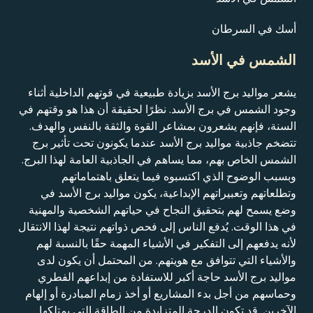
أسك في السرطان
الشمس في الأسد
يشعر مواليد برج الأسد بزيادة طبيعية في قوتهم الداخلية أثناء
وجود الشمس في برج الأسد. نظرًا لحقيقة أن هذا هو وقتهم في
السنة، فإنهم يشعرون بمشاعر القوة والثقة بالنفس والهدف.
تتضخم جاذبية مواليد برج الأسد عندما يكونون تحت تأثير برج
الشمس الخاص بهم، مما يساهم في الجاذبية العامة لهذا البرج.
وبسبب الوضوح الذي اكتسبوه فيما يتعلق باهتماماتهم
وتطلعاتهم وتعبيراتهم الإبداعية، يكون مواليد برج الأسد في
وضع يسمح لهم بتحقيق النجاح في حياتهم الشخصية والمهنية
في هذا الوقت. يُدفع الناس إلى فحص ذواتهم نتيجة لهذا الانتقال
لأنه يدفعهم إلى التفكير في الأشياء المهمة حقًا بالنسبة لهم
والأشياء التي تتوافق مع هويتهم. من المحتمل أن يكون لدى
مواليد برج الأسد حاجة أكبر للاستفادة من إبداعهم الفطري
وحماسهم من أجل بدء المشاريع أو أخذ زمام المبادرة أو إلهام
الآخرين. قد تكون الدرجة المتزايدة من الطاقة التي يمتلكها