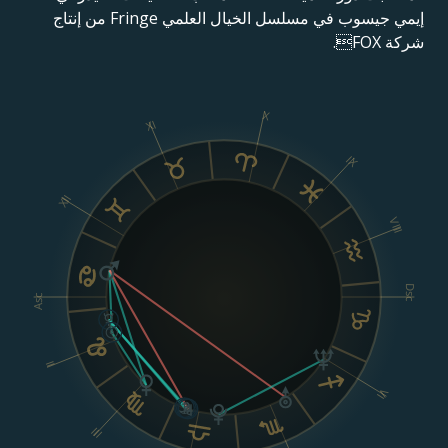
إيمي جيسوب في مسلسل الخيال العلمي Fringe من إنتاج
شركة FOX.
X
XI
IX
XII
VIII
Dsc
Asc
II
VI
III