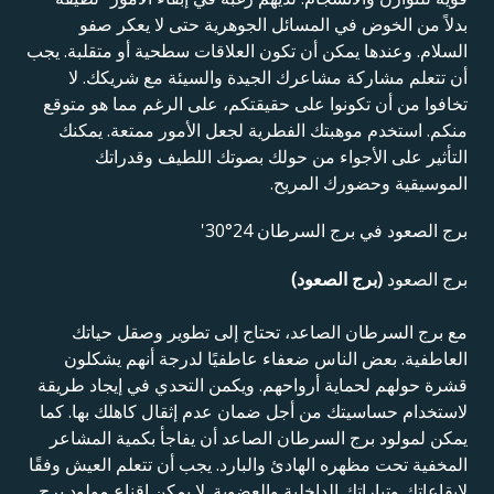
بدلاً من الخوض في المسائل الجوهرية حتى لا يعكر صفو
السلام. وعندها يمكن أن تكون العلاقات سطحية أو متقلبة. يجب
أن تتعلم مشاركة مشاعرك الجيدة والسيئة مع شريكك. لا
تخافوا من أن تكونوا على حقيقتكم، على الرغم مما هو متوقع
منكم. استخدم موهبتك الفطرية لجعل الأمور ممتعة. يمكنك
التأثير على الأجواء من حولك بصوتك اللطيف وقدراتك
الموسيقية وحضورك المريح.
برج الصعود في برج السرطان 24°30'
برج الصعود
(برج الصعود)
مع برج السرطان الصاعد، تحتاج إلى تطوير وصقل حياتك
العاطفية. بعض الناس ضعفاء عاطفيًا لدرجة أنهم يشكلون
قشرة حولهم لحماية أرواحهم. ويكمن التحدي في إيجاد طريقة
لاستخدام حساسيتك من أجل ضمان عدم إثقال كاهلك بها. كما
يمكن لمولود برج السرطان الصاعد أن يفاجأ بكمية المشاعر
المخفية تحت مظهره الهادئ والبارد. يجب أن تتعلم العيش وفقًا
لإيقاعاتك وتياراتك الداخلية والعضوية. لا يمكن إقناع مولود برج