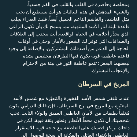
ومخلصة وحاضرة في القلب والقلب في الفم جسدياً.
والشيء المدهش في هذه الثنائيات هو أنك تستطيع أن تحب
مثل الغاشم، والغاشم الناعم الجميل أيضاً. قلبك العذراء يجلب
قاعدة ثابتة لنار الأسد الملتهبة، مما يسمح لك بأن تكون الراعي
الذي يجذّر أحلامه في الحياة الواقعية. أنت تنجذب إلى العلاقات
والصداقات التي توفر لك الشعور بالأمان وحتى في أوقات
الحاجة إلى الدعم من أصدقائك المشتركين، بالإضافة إلى وجود
قاعدة عاطفية قوية يكون فيها الطرفان مخلصين بشدة
لبعضهما البعض؛ تنمو عاطفة الثور في بيئة من الاحترام
والإعجاب المشترك.
المريخ في السرطان
عندما تلتقي شمس الأسد الفخورة والمُعبّرة مع شمس الأسد
المعبّرة مع المريخ في برج السرطان، فإن قلبك الدرامي يكون
مُغلفاً بطبقات من الأمان العاطفي العميق والولاء الثابت. تحب
شخصيتك أن تكون محطّ الأنظار وتظهر بثقة قوية، لكن في
داخلك ترتكز قضيتك على العاطفة مع حاجة قوية للاستقرار
العاطفي والانتماء العائلي والمكانة الراسخة للوصول إلى