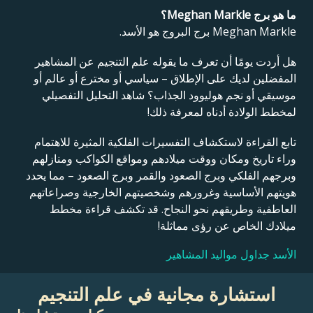
ما هو برج Meghan Markle؟
Meghan Markle برج البروج هو الأسد.
هل أردت يومًا أن تعرف ما يقوله علم التنجيم عن المشاهير
المفضلين لديك على الإطلاق – سياسي أو مخترع أو عالم أو
موسيقي أو نجم هوليوود الجذاب؟ شاهد التحليل التفصيلي
لمخطط الولادة أدناه لمعرفة ذلك!
تابع القراءة لاستكشاف التفسيرات الفلكية المثيرة للاهتمام
وراء تاريخ ومكان ووقت ميلادهم ومواقع الكواكب ومنازلهم
وبرجهم الفلكي وبرج الصعود والقمر وبرج الصعود – مما يحدد
هويتهم الأساسية وغرورهم وشخصيتهم الخارجية وصراعاتهم
العاطفية وطريقهم نحو النجاح. قد تكشف قراءة مخطط
ميلادك الخاص عن رؤى مماثلة!
الأسد جداول مواليد المشاهير
استشارة مجانية في علم التنجيم