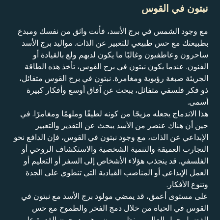
نبتون في القوس
مع وجود الشمس في برج الأسد، فأنت واثق من نفسك ومبدع
بطبيعتك مع حس طبيعي للتعبير عن الذات. مواليد برج الأسد
ساحرون وعاطفيون وغالبًا ما يكون لديهم ولع بالقيادة أو
الفنون. عندما يكون نبتون في برج القوس، تأخذ هذه الطاقة
الجريئة صبغة رؤيوية ومغامرة. نبتون في برج القوس متفائل،
ذو فكر فلسفي متفائل، يبحث عن آفاق أوسع وأفكار كبيرة
أسمى.
هذا الاندماج يجعله مزيجًا من كونه لطيفًا وملهمًا ومغامرًا. في
حين أن هناك عنصر من الأسد يبحث عن التقدير والتعبير
الإبداعي عن الذات، مع وجود نبتون في القوس، فإن الدافع نحو
التجارب العميقة والتنمية الشخصية والاستكشاف الروحي أو
الفلسفي. قد ينجذب هؤلاء الأشخاص إلى السفر أو التعليم أو
العمل الإبداعي أو المناصب القيادية التي تنطوي على الجدة
وتنوع الأفكار.
على مستوى أعمق، قد يمضي مولود برج الأسد مع نبتون في
القوس في الحياة من خلال دمج الفخر والطموح مع حس
الفضول حول العالم ومنظور مرن. وهم يدمجون القدرة على