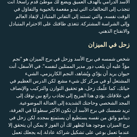
الأسد الدرامي بالهدف العميق ويضع لك موطئ قدم راسخاً. أنت
تنجذب إلى التحالفات التي تبدو مفعمة بالحيوية والتفاؤل في
الوقت نفسه، والتي تستند إلى التفاني المتبادل لإنقاذ العالم
وإلى الشراسة المشتركة. تتغذى طاقتك على الاحترام المتبادل
والانفتاح الذهني.
زحل في الميزان
شخص شمسه في برج الأسد وزحل في برج الميزان هو "نجم
مؤدٍّ عليه أن يلعب دور مدير الممثلين لنفسه". في الأسفل، أنت
حيوان يريد أن يؤدّي ويُشاهد، النجم الكاريزمي، الشيء
المشتعل أو في مركز كل شيء مشع. لكن الدرس العظيم في
حياتك، كما علّمك زحل، هو تحقيق التوازن والتركيب والإنصاف
في علاقاتك. يؤدي هذا المزيج إلى تجاذب رائع بين توقك إلى
المجد الشخصي وحاجتك الشديدة إلى العدالة الموضوعية.
تريد شمسك في برج الأسد أن تكون الأكثر سطوعًا في الغرفة،
دينامو واثق من نفسه يستطيع أن يستمتع بمجده. لكن زحل في
برج الميزان موجود هنا ليُظهر لك أن الفوز لا يمكن أن يتحقق إلا
عندما تعمل بوعي على تشكيل شراكة عادلة. إنه يجعلك تعمل