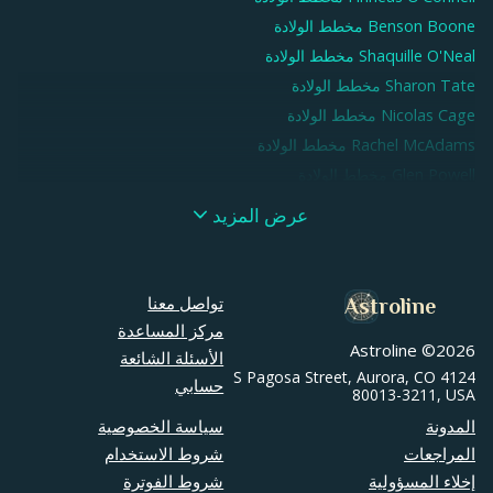
Benson Boone
مخطط الولادة
Shaquille O'Neal
مخطط الولادة
Sharon Tate
مخطط الولادة
Nicolas Cage
مخطط الولادة
Rachel McAdams
مخطط الولادة
Glen Powell
مخطط الولادة
Samuel L. Jackson
مخطط الولادة
عرض المزيد
Paul Rudd
مخطط الولادة
André 3000
مخطط الولادة
Debby Ryan
مخطط الولادة
تواصل معنا
Astroline
Eddie Murphy
مخطط الولادة
مركز المساعدة
Astroline ©
2026
Zooey Deschanel
مخطط الولادة
الأسئلة الشائعة
4124 S Pagosa Street, Aurora, CO
George Washington
مخطط الولادة
حسابي
80013-3211, USA
Christina Ricci
مخطط الولادة
المدونة
سياسة الخصوصية
Marlon Wayans
مخطط الولادة
المراجعات
شروط الاستخدام
Iggy Azalea
مخطط الولادة
إخلاء المسؤولية
شروط الفوترة