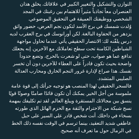
التوازن والتشكيل والتغيير الكبير في علاقاتك. يخلق هذان
العنصران معاً تجاذباً مثيراً للاهتمام بين رغبتك في المجد
الشخصي ووظيفتك العميقة في التحقيق الموضوعي.
وُلدت شمسك في برج الأسد لتكون نجم العرض، حضور واثق
يزدهر من الحفاوة البالغة. لكن أورانوسك في برج العقرب لديه
درس يلقّنه لك: الانتصار الحقيقي يأتي عندما تحاول مواجهة
الشياطين الكامنة تحت سطح تعاملاتك مع الآخرين. إنه يجعلك
تدافع عما هو صواب، حتى لو شعرت بالحرج، وتضع حدوداً
واضحة بحيث تكون قادراً على العطاء للآخرين دون أن تخسر
نفسك. هذا صراع لإدارة غرور النجم الخارق ومحارب العدالة
الصليبي المتشدد.
فالسحر الحقيقي لهذا المنصب هو توجيه جرأتك إلى قوة عامة
ملموسة من أجل الخير. يمكنك أن تكون قائدًا صامتًا وصوتًا قويًا
ينسق بين مجالاتك المستقرة ويبلغ العالم. لقد تم تكليفك بمهمة
نسج شبكة من الاحترام والثقة مع الحزم الهائل الذي طورته
بسخاء في داخلك. أنت شخص قادر على السير على حبل
عاطفي شديد التعقيد، بينما ترسم في الوقت نفسه ذلك الخط
في الرمال حول ما تعرف أنه صحيح.