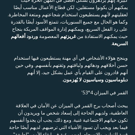
يمكنهم أن يكونوا مستقلين، لكن قطاع الأعمال مناسب أيضًا
لعقليتهم لأنهم يستطيعون استخدام شجاعتهم ومتعة المخاطرة.
وكما هو الحال مع جميع السنوريات، تتمتع الأسود أيضًا بالقدرة
على رد الفعل السريع، ويمكنهم إدارة المواقف المربكة بنجاح
حيث يمكنهم الاستفادة من
غريزتهم
المعصومة
وردود أفعالهم
السريعة
.
وينجح هؤلاء الأشخاص في أي مهنة يستطيعون فيها استخدام
حسن أخلاقهم ودهائهم ولباقتهم وثقتهم بأنفسهم. وفي حين
أنهم قادرون على القيام بأي عمل بشكل جيد، إلا أنهم
دبلوماسيون وسياسيون لا يُهزمون
.
القمر في الميزان 4°53'
يبحث أصحاب برج القمر في الميزان عن الأمان في العلاقة
العاطفية، ولديهم الحاجة إلى إسعاد شخص ما ويريدون أن
تكون حياتهم الاجتماعية غنية. ومع ذلك، يجب أن يجدوا أنفسهم
فيما بعد ويجب أن تسود الأشياء التي ترضيهم. لديهم أيضًا حاجة
قوية للتوازن والانسجام. لديهم رغبة في إبقاء الأمور "لطيفة"