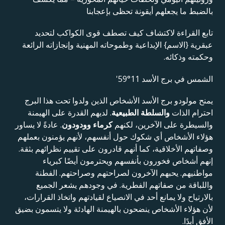
بالضبط ما يجعلهم أيقونة تحظى بإعجابنا
تابع القراءة لاكتشاف كيف تصطف قوى الكواكب لتحديد
عبقرية {الاسم} الإبداعية وطموحاته المهنية وإنجازاته الرائعة
وحكمته وذكائه.
الشمس في برج الأسد 11°59'
يمنح مولودو برج الأسد الأشخاص الذين ولدوا تحت هذا البرج
احترام الذات
والسلطة الطبيعية
. لديهم القدرة على الهيمنة
والسيطرة على الآخرين، لكنهم
كرماء وودودون
. عادةً لا يساور
هؤلاء الأشخاص أي شكوك حول أنفسهم، لأنهم يؤمنون بعملهم
وصفاتهم الأخلاقية، كما أنهم قادرون على تقييم نظرائهم بثقة.
إنهم أشخاص فخورون بأنفسهم ويحترمون أيضًا كبرياء
مواطنيهم. يحبهم الآخرون لصراحتهم وصراحتهم. الفطنة
واللباقة من صفاتهم الفطرية. في وجودهم يشعر الجميع
بالارتياح ولا يمانع أحد في الانصياع لقيادتهم واتخاذ القرارات،
لأن هؤلاء الأشخاص ينضحون بالهيمنة الهادئة ولا يتسمون بضيق
الأفق أبدًا.