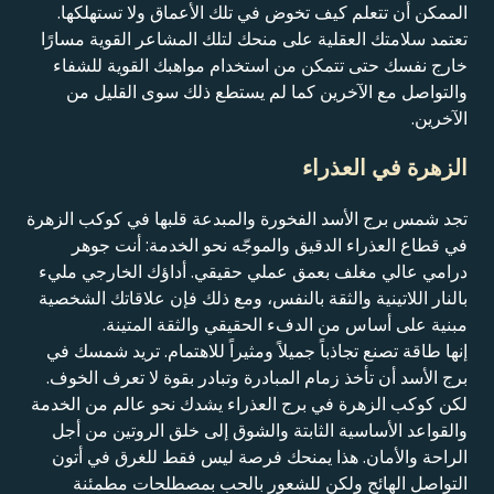
الممكن أن تتعلم كيف تخوض في تلك الأعماق ولا تستهلكها.
تعتمد سلامتك العقلية على منحك لتلك المشاعر القوية مسارًا
خارج نفسك حتى تتمكن من استخدام مواهبك القوية للشفاء
والتواصل مع الآخرين كما لم يستطع ذلك سوى القليل من
الآخرين.
الزهرة في العذراء
تجد شمس برج الأسد الفخورة والمبدعة قلبها في كوكب الزهرة
في قطاع العذراء الدقيق والموجّه نحو الخدمة: أنت جوهر
درامي عالي مغلف بعمق عملي حقيقي. أداؤك الخارجي مليء
بالنار اللاتينية والثقة بالنفس، ومع ذلك فإن علاقاتك الشخصية
مبنية على أساس من الدفء الحقيقي والثقة المتينة.
إنها طاقة تصنع تجاذباً جميلاً ومثيراً للاهتمام. تريد شمسك في
برج الأسد أن تأخذ زمام المبادرة وتبادر بقوة لا تعرف الخوف.
لكن كوكب الزهرة في برج العذراء يشدك نحو عالم من الخدمة
والقواعد الأساسية الثابتة والشوق إلى خلق الروتين من أجل
الراحة والأمان. هذا يمنحك فرصة ليس فقط للغرق في أتون
التواصل الهائج ولكن للشعور بالحب بمصطلحات مطمئنة