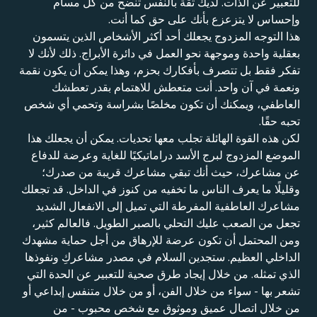
للتعبير عن الذات. لديك ثقة بالنفس تنضح من كل مسام
وإحساس لا يتزعزع بأنك على حق كما أنت.
هذا التوجه المزدوج يجعلك أحد أكثر الأشخاص الذين يتسمون
بعقلية واحدة وموجهة نحو العمل في دائرة الأبراج. ذلك لأنك لا
تفكر فقط بل تتصرف بأفكارك بحزم، وهذا يمكن أن يكون نقمة
ونعمة في آن واحد. أنت متعطش للاهتمام بقدر تعطشك
العاطفي، ويمكنك أن تكون مخلصًا بشراسة وتحمي أي شخص
تحبه حقًا.
لكن هذه القوة الهائلة تجلب معها تحديات. يمكن أن يجعلك هذا
الموضع المزدوج لبرج الأسد دراماتيكيًا للغاية وعرضة للدفاع
عن مشاعرك، حيث أنك تبقي مشاعرك قريبة من صدرك؛
وقليلًا ما يعرف الناس ما تخفيه من كنوز في الداخل. قد تجعلك
مشاعرك العاطفية المفرطة التي تميل إلى الانفعال الشديد
تجعل من الصعب عليك التحلي بالصبر الطويل. فالعالم كثير،
ومن المحتمل أن تكون عرضة للإرهاق من أجل حماية مشهدك
الداخلي العظيم. ستجدين السلام في مصدر مشاعركِ ونفوذها
الذي تمثله. من خلال إيجاد طرق صحية للتعبير عن الحدة التي
تشعر بها - سواء من خلال الفن، أو من خلال متنفس إبداعي أو
من خلال اتصال عميق وموثوق مع شخص محبوب - من