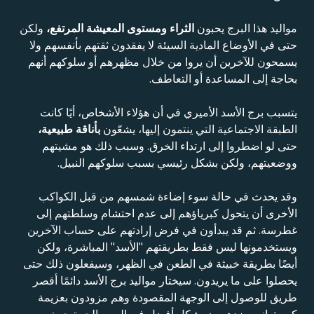
مواليد هذا البرج يحبون
الثراء ومستوى المعيشة المرتفع،
ولكن
حتى في الأوضاع المادية السيئة لا يفقدون ثقتهم بأنفسهم ولا
يسمحون للآخرين أن يروا من خلال مظهرهم أو سلوكهم أنهم
بحاجة إلى المساعدة أو التعاطف.
يتسبب برج الأسد الأميري في أن هؤلاء الأشخاص، أيًا كانت
الطبقة الاجتماعية التي ينتمون إليها، يشعّون
بأناقة طبيعية،
حتى لو اضطروا إلى ارتداء الخرق. وسبب ذلك هو مشيتهم
ووضعيتهم، ولكن بشكل رئيسي بسبب سلوكهم النبيل.
وقد يحدث في حالة سوء إضاءة شمسهم من قبل الكواكب
الأخرى أن يتحول كبرياؤهم إلى عدم احتشام وسلطتهم إلى
غطرسة. ثم قد يبدأون في فرض إرادتهم على حساب الآخرين
ويستخدمونها ليس فقط بطريقتهم "الأسد" المباشرة، ولكن
أيضًا بطريقة خبيثة في الطعن في الظهر، وسيفعلون ذلك حتى
يحصلوا على ما يريدون. سيختار مواليد برج الأسد دائمًا أقصر
طريق للوصول إلى الوجهة المقصودة وهم مزودون بعزيمة
كبيرة. إنهم يزدهرون بشكل أفضل في المهن الحرة حيث