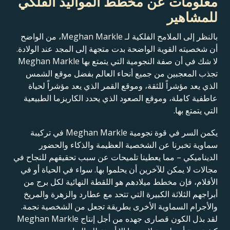
معلومات عن مخطط المواليد الفلكي
للمشاهير
بالنظر إلى الملامح الفلكية لـ Meghan Markle، من الواضح
أن شخصيته القوية الواضحة بدت متجهة إلى المجد عند الولادة.
لا شك في أن صفة النجومية التي يتمتع بها Meghan Markle
تجذب المعجبين من جميع أنحاء العالم بفضل موقع الشمس
الذي يعد مؤشراً للثقة، وموقع القمر الذي يعد مؤشراً لحياة
عاطفية كاملة، وموقع الصعود الذي يحدد الكاريزما الطبيعية
التي يتمتع بها.
يكمن السر في قوة نجومية Meghan Markle في تركيبة
سماوية تخبرنا عن الشخصية العظيمة والذكاء والحضور
الديناميكي – مما يعطينا تلميحات عن سبب تحقيقهم للنجاح في
مجالات لا يمكن للآخرين أن يحلموا بها. سواء في الحياة أو في
الأفلام، فإن مخطط ميلادهم هو اللقطة النهائية لكل برج من
أبراجهم الثلاثة الكبيرة التي تتحد مع عطارد والزهرة والمريخ
والأجرام السماوية الأخرى بطريقة تجعل من الشخصية نجمة.
لقد بذل الكون قصارى جهده من أجل إنتاج Meghan Markle