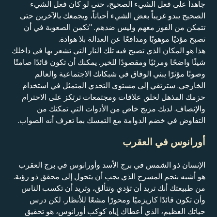
جاهداً على فعل الشيء الصحيح، حتى لو كان فعل الشيء
الصحيح يبدو غريباً بعض الشيء أحياناً، ويجمعك بالآخرين حتى
تتمكن من الفوز معهم وليس ضدهم. "تكمن الصعوبة في أن
تصبح مؤديًا موهوبًا ومدافعًا عن العدالة بلا هوادة.
هذا هو المكان الذي تصبح فيه تلك النار التي تشعر بها في داخلك
شيئًا واضحًا ومرئيًا ومقصودًا للخير. يمكنك أن تكون قائدًا صامتًا
وصوتًا مؤثرًا يبني الوفاق في شبكاتك الاجتماعية والعالم
الخارجي. سترتقي إلى مستوى التحدي المتمثل في استخدام
حزمك المذهل لخلق علاقات ومجتمعات ترتكز على الاحترام
والإنصاف. لديك مزيج خاص من الأدوات التي تمكنك من
التفاوض في خضم الدوامة مع التمسك بما تعرف أنه الصواب.
أورانوس في العقرب
الإنسان ذو الشمس في برج الأسد وأورانوس في برج العقرب
هو أشبه بنجم المسرح الذي يجب أن يتحول إلى محقق ذو رؤية.
من طبيعتك أنك تريد أن تؤدي وتتألق، وتريد أن تكسب الناس
وأن تكون قائدًا كاريزميًا ومحورًا مشعًا للأنظار. لكن درس
حياتك العظيم، الذي أعطاك إياه كوكب أورانوس، هو تحقيق