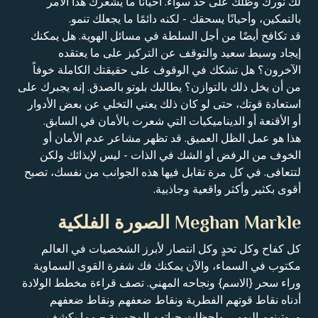
لك نورك وظلك على حد سواء. أحيانًا ما يشعرك هذا الأمر
بالتمكين، وأحيانًا يسحقك - لكنه دائمًا ما يجعلك تنمو.
قد تكافح أيضًا من أجل السلطة في مسائل الهوية. هل يمكنك
إيجاد وسيط سعيد والتوقف عن التركيز على ما يعتقده
الآخرون؟ هل تشكك في الوقوف على حقيقتك الكاملة خوفاً
من أن يخل ذلك بالتوازن؟ يطالبك بلوتو بالصدق. إنه يجبرك على
استعادة قوتك، حتى لو كان ذلك يعني التخلي عن بعض الأدوار
أو الأقنعة أو الديناميكيات التي شعرت بالأمان في السابق.
هذا هو عمل الظل العميق. قد تظهر مشاعر عدم الأمان أو
الخوف من الرفض أو الشك في الذات - ليس لإيذائك ولكن
لتتعافى. في كل مرة تقابل فيها هذه الجوانب من نفسك، تصبح
أقوى بكثير وأكثر واقعية وجاذبية.
Meghan Markle الصورة الفلكية
كل كفاح وكل تحدٍ وكل انتصار لأبرز الشخصيات في العالم
مكتوب في السماء، والآن يمكنك فك شفرة القوى السماوية
وراء سحر {الاسم} ونجاحه المهني. تصف قراءة مخطط الولادة
أدناه نقاط قوتهم الفطرية ونقاط ضعفهم ونقاط ضعفهم
وروتينهم اليومي ولحظات حياتهم المحورية – مما يكشف