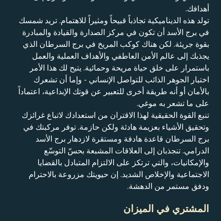
أهدافك.
تولد هذه الديناميكية تجاذباً قبيحاً ومثيراً للاهتمام. تريد شمسك
في برج الأسد أن تكون في مركز الصدارة والقيادة والمبادرة
بقوة جريئة. لكن هناك كوكب المريخ في برج السرطان الذي
يجذبك إلى عالم الأمن العاطفي والأهداف العملية والعمل
باستمرار على خلق حياة مريحة وحمائية. يتيح لك هذا الأمر
اختبار الجوهر الذائب للتواصل الإنساني - وإما أن تشعرك
بالأمان أو أنه طريقة أخرى للتعبير عن قوتك الإبداعية، اعتماداً
على ما تشعر به موغي.
تنبع القوة الحقيقية لهذا الاقتران من استعدادك لاتباع غرائزك
وتحقيق الأشياء بعزيمة هادئة ولكن حازمة. توفر مركبتك في
برج السرطان قاعدة هادفة ومستقرة لازدهار برج الأسد
الدرامي. تنجذبان إلى العلاقات المشبعة بحسّ التوسّع
والإمكانيات، والتي ترتكز على الالتزام المتبادل بالقضايا
الاجتماعية والإخلاص الشديد. إن حيويتك مزروعة بالاحترام
ودفق مستمر من الدهشة.
المشتري في الميزان