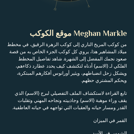
V
IV
Meghan Markle موقع الكوكب
من كوكب المريخ الناري إلى كوكب الزهرة الرقيق، في مخطط
ميلاد المشاهير هذا، يروي كل كوكب الجزء الخاص به من قصة
صعود نجمك المفضل إلى الشهرة. شاهد تفاصيل المخطط
الفلكي لـ {الاسم} أدناه لتكتشف كيف يحدد عطارد ذكاءهم،
ويشكل زحل انضباطهم، ويثير أورانوس أفكارهم المبتكرة،
ويحكم المشتري حظهم.
تابع القراءة لاستكشاف الملف التفصيلي لبرج {الاسم} الذي
يقف وراء موهبة {الاسم} وجاذبيته ونجاحه المهني وتقلبات
القدر ومسار حياته والعقبات التي تواجهه في حياته العاطفية.
القمر في الميزان
الشمس في الأسد