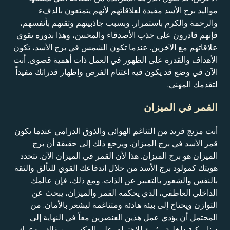
مواليد برج الأسد مفيدة لعلاقاتهم لأنهم يتمتعون بالدفء
والرحمة والكرم باستمرار. وبسبب جاذبيتهم وثقتهم بأنفسهم،
فإنهم قادرون على جذب الأصدقاء والمحبين، وهذا بدوره يقوي
علاقاتهم مع الآخرين. عندما تكون الشمس في برج الأسد، تكون
الأهداف والقدرة على الظهور في العمل ذات أهمية قصوى. أنت
الآن في وضع قد يكون فيه اغتنام الفرص وإظهار قدراتك مفيداً
لتقدمك المهني.
القمر في الميزان
أنت مزيج فريد من التناغم الهوائي والذوق الدرامي عندما يكون
قمر الأسد في برج الميزان. ويرجع ذلك إلى حقيقة أن برج
الميزان هو برج الميزان. هذا لأن القمر في الميزان الآن. تتحدد
هويتك كمولود برج الأسد من خلال اندفاعك القوي للتألق والثقة
بالنفس والشعور بالتعبير عن الذات. ومع ذلك، فإن عالمك
الداخلي العاطفي، الذي يحكمه القمر والميزان، يبحث عن
التوازن ويحتاج إلى بيئة هادئة ومتناغمة ليشعر بالأمان. من
المحتمل أن يؤدي عمل هذين العنصرين معاً في النهاية إلى
ديناميكية داخلية مثيرة للاهتمام. على العكس من ذلك، يدعوك