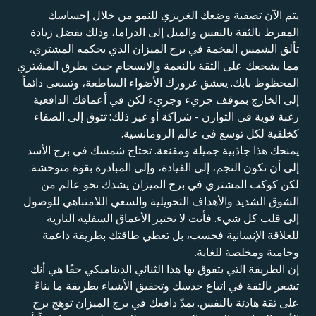
يتم الآن تصفية وضعك الغريزي للنمو من خلال إحساسك
المفرط بالثقة بالنفس والميل إلى الدراما، وذلك بفضل زيادة
تألق الشمس الفخمة في برج الميزان الذي يحكمه المشتري،
مما يشجعك على الثقة بالنعمة والانسجام حيث يطرق المشتري
المحظوظ بابك. يعشق غرورك الأضواء الساطعة، وتسعى دائماً
إلى الخارج بموقف جريء وجريء لكن في أعماقك الدافعية
رغبة قوية في التوازن - شراكة أو غير ذلك: تتوق إلى الصفاء
كخلفية لكل توسع في عالم الرومانسية.
يمنحك هذا جاذبية جميلة ومقنعة. تحتاج شمسك في برج الأسد
إلى أن تكون النجم، إلى القيادة، وإلى المبادرة بقوة متوحشة.
لكن كوكب المشتري في برج الميزان يشدك نحو عالم من
الشوق الشديد والأهداف التحويلية والسعي اللامتناهي للوصول
إلى قلب كل شيء. فأنت لا تختبر الأعماق السفلية النارية
للعلاقة الإنسانية فحسب، بل تعطي طاقتك بطريقة داعمة
وحامية ومخلصة للغاية.
إن الطريقة التي يتفوق بها هذا الثنائي الديناميكي حقًا هي أنك
تشعر بالثقة في اتباع حدسك وتحقيق الأشياء بطريقة ما بناءً
على ثقة هادئة بالنفس. يمدّ دافعك في برج الميزان توهج برج