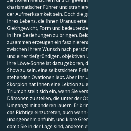
charismatischer Führer und strahlender Mittelpunkt
der Aufmerksamkeit sein. Doch die große Lektion
Ihres Lebens, die Ihnen Uranus erteilt, besteht darin,
Gleichgewicht, Form und bedeutende Veränderungen
in Ihre Beziehungen zu bringen. Beide Elemente
zusammen erzeugen ein faszinierendes Hin und Her
zwischen Ihrem Wunsch nach persönlichem Ruhm
und einer tiefgründigen, objektiven Untersuchung.
Ihre Löwe-Sonne ist dazu geboren, der Star der
Show zu sein, eine selbstsichere Präsenz, die von
stehenden Ovationen lebt. Aber Ihr Uranus in
Skorpion hat Ihnen eine Lektion zu erteilen: Wahrer
Triumph stellt sich ein, wenn Sie versuchen, sich den
Dämonen zu stellen, die unter der Oberfläche Ihres
Umgangs mit anderen lauern. Er bringt Sie dazu, für
das Richtige einzutreten, auch wenn es sich
unangenehm anfühlt, und klare Grenzen zu setzen,
damit Sie in der Lage sind, anderen etwas zu geben