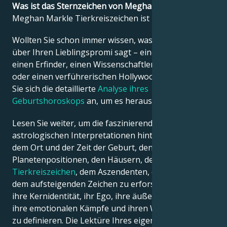
Was ist das Sternzeichen von Meghan Markle?
Meghan Markle Tierkreiszeichen ist Löwe.
Français
Wollten Sie schon immer wissen, was die Astrologie
über Ihren Lieblingspromi sagt – einen Politiker,
Português
einen Erfinder, einen Wissenschaftler, einen Musiker
oder einen verführerischen Hollywood-Star? Sehen
Sie sich die detaillierte
Analyse ihres
العربية
Geburtshoroskops
an, um es herauszufinden!
Lesen Sie weiter, um die faszinierenden
日本語
astrologischen Interpretationen hinter dem Datum,
dem Ort und der Zeit der Geburt, den
Planetenpositionen, den Häusern, dem
Tierkreiszeichen
, dem Aszendenten, dem Mond und
dem aufsteigenden Zeichen zu erforschen – und so
ihre Kernidentität, ihr Ego, ihre äußere Erscheinung,
ihre emotionalen Kämpfe und ihren Weg zum Erfolg
zu definieren. Die Lektüre Ihres eigenen