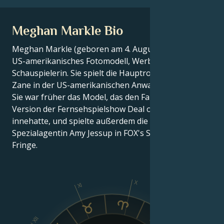
Meghan Markle Bio
Meghan Markle (geboren am 4. August 1981) ist ein
US-amerikanisches Fotomodell, Werbemodell und
Schauspielerin. Sie spielt die Hauptrolle der Rachel
Zane in der US-amerikanischen Anwaltsserie Suits.
Sie war früher das Model, das den Fall #24 in der US-
Version der Fernsehspielshow Deal or No Deal
innehatte, und spielte außerdem die FBI-
Spezialagentin Amy Jessup in FOX's Sci-Fi-Thriller
Fringe.
X
XI
IX
XII