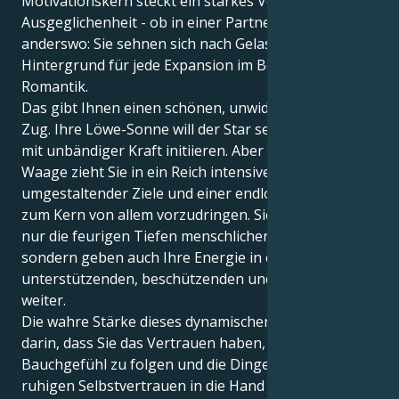
Motivationskern steckt ein starkes Verlangen nach
Ausgeglichenheit - ob in einer Partnerschaft oder
anderswo: Sie sehnen sich nach Gelassenheit als
Hintergrund für jede Expansion im Bereich der
Romantik.
Das gibt Ihnen einen schönen, unwiderstehlichen
Zug. Ihre Löwe-Sonne will der Star sein, führen und
mit unbändiger Kraft initiieren. Aber Ihr Jupiter in
Waage zieht Sie in ein Reich intensiver Sehnsucht,
umgestaltender Ziele und einer endlosen Suche, um
zum Kern von allem vorzudringen. Sie erleben nicht
nur die feurigen Tiefen menschlicher Beziehungen,
sondern geben auch Ihre Energie in einer äußerst
unterstützenden, beschützenden und loyalen Weise
weiter.
Die wahre Stärke dieses dynamischen Duos liegt
darin, dass Sie das Vertrauen haben, Ihrem
Bauchgefühl zu folgen und die Dinge mit einem
ruhigen Selbstvertrauen in die Hand zu nehmen. Ihr