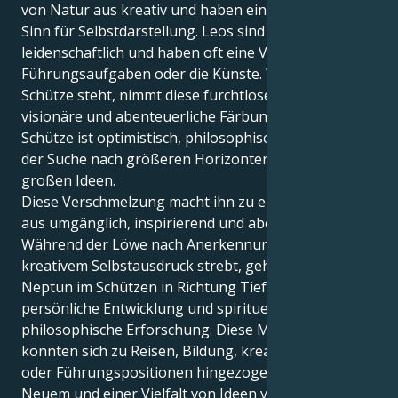
von Natur aus kreativ und haben einen natürlichen
Sinn für Selbstdarstellung. Leos sind charmant,
leidenschaftlich und haben oft eine Vorliebe für
Führungsaufgaben oder die Künste. Wenn Neptun in
Schütze steht, nimmt diese furchtlose Energie eine
visionäre und abenteuerliche Färbung an. Neptun in
Schütze ist optimistisch, philosophisch denkend, auf
der Suche nach größeren Horizonten und höheren,
großen Ideen.
Diese Verschmelzung macht ihn zu einer Mischung
aus umgänglich, inspirierend und abenteuerlustig.
Während der Löwe nach Anerkennung und
kreativem Selbstausdruck strebt, geht der Impuls bei
Neptun im Schützen in Richtung Tiefenerfahrung,
persönliche Entwicklung und spirituelle oder
philosophische Erforschung. Diese Menschen
könnten sich zu Reisen, Bildung, kreativer Arbeit
oder Führungspositionen hingezogen fühlen, die mit
Neuem und einer Vielfalt von Ideen verbunden sind.