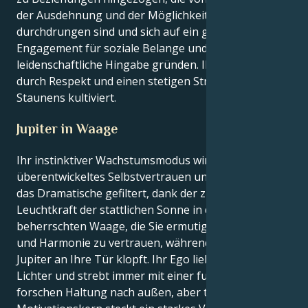
der Ausdehnung und der Möglichkeiten
durchdrungen sind und sich auf ein gegenseitiges
Engagement für soziale Belange und eine
leidenschaftliche Hingabe gründen. Ihre Vitalität wird
durch Respekt und einen stetigen Strom des
Staunens kultiviert.
Jupiter in Waage
Ihr instinktiver Wachstumsmodus wird jetzt durch Ihr
überentwickeltes Selbstvertrauen und Ihr Gespür für
das Dramatische gefiltert, dank der zunehmenden
Leuchtkraft der stattlichen Sonne in der von Jupiter
beherrschten Waage, die Sie ermutigt, auf Anmut
und Harmonie zu vertrauen, während der glückliche
Jupiter an Ihre Tür klopft. Ihr Ego liebt die hellen
Lichter und strebt immer mit einer furchtlosen und
forschen Haltung nach außen, aber tief in Ihrem