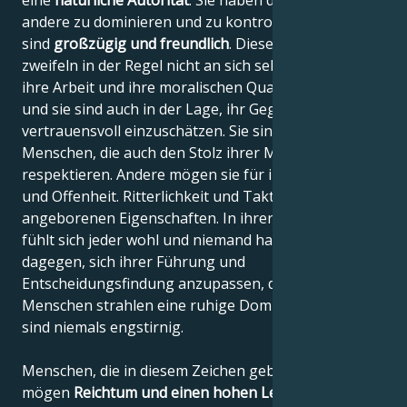
eine
natürliche Autorität
. Sie haben die Macht,
andere zu dominieren und zu kontrollieren, aber sie
sind
großzügig und freundlich
. Diese Menschen
zweifeln in der Regel nicht an sich selbst, weil sie an
ihre Arbeit und ihre moralischen Qualitäten glauben,
und sie sind auch in der Lage, ihr Gegenüber
vertrauensvoll einzuschätzen. Sie sind stolze
Menschen, die auch den Stolz ihrer Mitbürger
respektieren. Andere mögen sie für ihre Direktheit
und Offenheit. Ritterlichkeit und Taktgefühl sind ihre
angeborenen Eigenschaften. In ihrer Gegenwart
fühlt sich jeder wohl und niemand hat etwas
dagegen, sich ihrer Führung und
Entscheidungsfindung anzupassen, denn diese
Menschen strahlen eine ruhige Dominanz aus und
sind niemals engstirnig.
Menschen, die in diesem Zeichen geboren sind,
mögen
Reichtum und einen hohen Lebensstandard
,