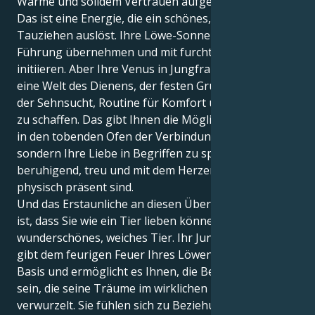
Wärme und solidem Vertrauen aufgebaut.
Das ist eine Energie, die ein schönes, interessantes
Tauziehen auslöst. Ihre Löwe-Sonne möchte die
Führung übernehmen und mit furchtloser Kraft
initiieren. Aber Ihre Venus in Jungfrau zieht Sie in
eine Welt des Dienens, der festen Grundregeln und
der Sehnsucht, Routine für Komfort und Sicherheit
zu schaffen. Das gibt Ihnen die Möglichkeit, nicht nur
in den tobenden Ofen der Verbindung zu versinken,
sondern Ihre Liebe in Begriffen zu spüren, die
beruhigend, treu und mit dem Herzen auf dem Mund
physisch präsent sind.
Und das Erstaunliche an diesen Übereinstimmungen
ist, dass Sie wie ein Tier lieben können, und zwar ein
wunderschönes, weiches Tier. Ihr Jungfrauenherz
gibt dem feurigen Feuer Ihres Löwen eine feste
Basis und ermöglicht es Ihnen, die Bezugsperson zu
sein, die seine Träume im wirklichen Leben
verwurzelt. Sie fühlen sich zu Beziehungen und