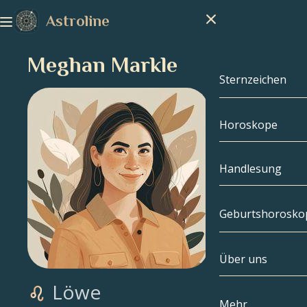
Astroline
Meghan Markle
Sternzeichen
Horoskope
Sternzeichen
Steinbock
Handlesung
Wassermann
Geburtshorosko
Fische
Über uns
Geburtshoros
Widder
Löwe
Stier
Berühmtheite
Mehr