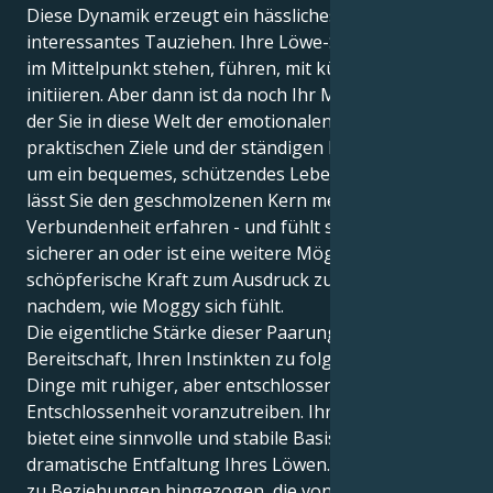
Diese Dynamik erzeugt ein hässliches und
interessantes Tauziehen. Ihre Löwe-Sonne möchte
im Mittelpunkt stehen, führen, mit kühner Kraft
initiieren. Aber dann ist da noch Ihr Mars im Krebs,
der Sie in diese Welt der emotionalen Sicherheit, der
praktischen Ziele und der ständigen Bemühungen
um ein bequemes, schützendes Leben zieht. Das
lässt Sie den geschmolzenen Kern menschlicher
Verbundenheit erfahren - und fühlt sich entweder
sicherer an oder ist eine weitere Möglichkeit, Ihre
schöpferische Kraft zum Ausdruck zu bringen, je
nachdem, wie Moggy sich fühlt.
Die eigentliche Stärke dieser Paarung liegt in Ihrer
Bereitschaft, Ihren Instinkten zu folgen und die
Dinge mit ruhiger, aber entschlossener
Entschlossenheit voranzutreiben. Ihr Krebs-Träger
bietet eine sinnvolle und stabile Basis für die
dramatische Entfaltung Ihres Löwen. Sie fühlen sich
zu Beziehungen hingezogen, die von einem Gefühl