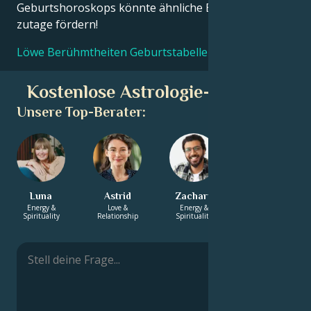
Geburtshoroskops könnte ähnliche Erkenntnisse
zutage fördern!
Löwe Berühmtheiten Geburtstabellen
Kostenlose Astrologie-Beratung
Unsere Top-Berater:
Luna
Astrid
Zachary
Adam
Energy &
Love &
Energy &
Career & Life
Spirituality
Relationship
Spirituality
Path