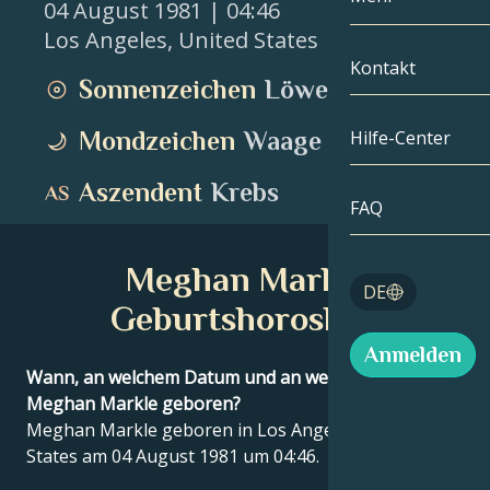
04 August 1981
| 04:46
Los Angeles
,
United States
Zwillinge
Nach Datum
Kompatibilität
Kontakt
Sonnenzeichen
Löwe
Krebs
AstroKartogra
Mondologie
Mondzeichen
Waage
Hilfe-Center
Löwe
Tarot
Aszendent
Krebs
Jungfrau
FAQ
Engelszahlen
Waage
Meghan Markle
Blog
DE
Skorpion
Geburtshoroskop
English
Anmelden
Schütze
Wann, an welchem Datum und an welchem Ort wurde
Meghan Markle geboren?
Español
Meghan Markle geboren in Los Angeles, United
States am 04 August 1981 um 04:46.
Deutsch