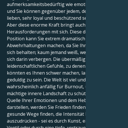
aufmerksamkeitsbedürftig wie emotional komplex,
und Sie können gegenüber jedem, den Sie wirklich
lieben, sehr loyal und beschützend sein.
Aber diese enorme Kraft bringt auch
Herausforderungen mit sich. Diese doppelte Löwe-
Position kann Sie extrem dramatisch und anfällig für
Abwehrhaltungen machen, da Sie Ihre Emotionen für
sich behalten; kaum jemand weiß, welche Schätze
sich darin verbergen. Die übermäßig
leidenschaftlichen Gefühle, zu denen Sie neigen,
könnten es Ihnen schwer machen, lange und
geduldig zu sein. Die Welt ist viel und Sie sind
wahrscheinlich anfällig für Burnout, um Ihre
mächtige innere Landschaft zu schützen. In der
Quelle Ihrer Emotionen und dem Hebel, den sie
darstellen, werden Sie Frieden finden. Indem Sie
gesunde Wege finden, die Intensität Ihrer Gefühle
auszudrücken - sei es durch Kunst, ein kreatives
Ventil oder durch eine tiefe, vertrauensvolle