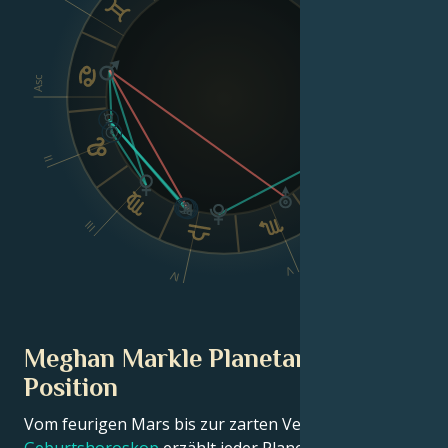
VIII
Asc
Dsc
II
VI
III
V
IV
Meghan Markle Planetarische
Position
Vom feurigen Mars bis zur zarten Venus – in diesem
Geburtshoroskop
erzählt jeder Planet seinen Teil