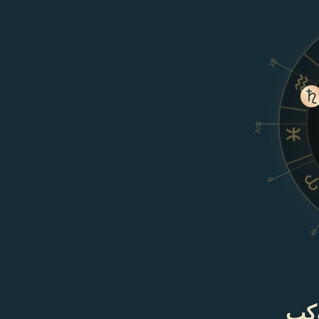
XII
Asc
II
II