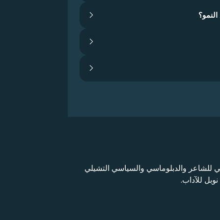
النمو؟
19) هو الاسم المستعار، ولاحقًا الاسم القانوني للشاعر والدبلوماسي والسياسي التشيلي