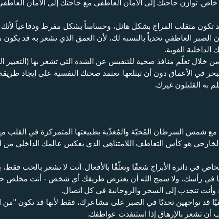
ء خاص. توازن حاجتك إلى الأمان العاطفي مع حاجتك إلى الأمان الع
ا. قد تكون متقلب المزاج بشكل هائل، وحساساً بشكل مفرط ودفاعياً ل
الصبر العاطفي تحدياً بالنسبة لك، لأن العمق الذي تشعر به قد يكون 
الداخلية القوية.
ال تعلّم منافذ صحية للتنفيس عن الشدة التي تشعر بها (التعبير الف
حر في الأعماق دون أن تبتلعها. تعتمد صحتك النفسية على إيجاد طريقة
م به القليلون غيرك.
مع شمس السرطان المُحبّة والمُغذّية بطبيعتها المتمركزة في القلب مع
الخارجي هو كأس التعاطف اللامتناهي الذي يعكس عالمك الداخلي من ال
اص في دائرة الأبراج شغفًا وتعلّقًا بالأفعال. أنت لا تشعر بالحب فقط، ب
ضعتها في رأسك، ولا سمح الله أن يعترض طريقك أي شخص - أنت مخلص حت
أنت تنجذب إلى السحر والروحانية في كل اتصال.
طفيًا قد تواجهين تحديًا في الصبر على مشاعرك، فقط لأنها قد تكون "من 
ب أن تشعر بالإرهاق إذا استنفدت عواطفك.