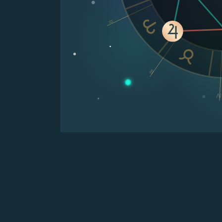
II
III
IV