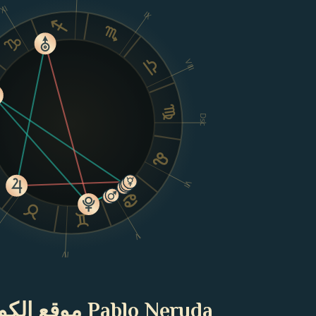
XI
IX
VIII
Dsc
VI
I
V
IV
Pablo Neruda موقع الكوكب