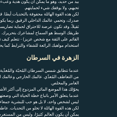
بيد من حديد، وهو ما يمكن أن يكون هدية وعب
تحبهم، ولا يوقفك شيء لحمايتهم.
لكن هذه القوة الهائلة محفوفة بالتحديات أيضً
صدرك، وتحمي عالمك الداخلي الرقيق. ربما يكون 
ثقيلاً، وقد تكون عرضة للاحتراق لحماية تضاريسك 
طريقك الوسط هو السماح لمشاعرك بتحريرك. من خل
القائم على الثقة مع شخص عزيز) - تتعلم كيف تب
استخدام مواهبك الرائعة للشفاء والترابط كما يحل
الزهرة في السرطان
عندما تتطابق شمس السرطان المُحبّة والمُغذّية 
من التعاطف المُغذّي. عالمك الخارجي وعالمك 
الغامر والمخلص.
يحوّلك هذا الموضع المائي المزدوج إلى أكثر الأشخ
عندما يتعلق الأمر باتباع خطة الحياة التي و
ليس لشخص واحد، لا بل هو حب للبشرية جمعاء و
لكن هذه القوة الهائلة لا تخلو من التحديات. عا
يمكن أن يكون العالم كثيرًا، وليس من المستغر