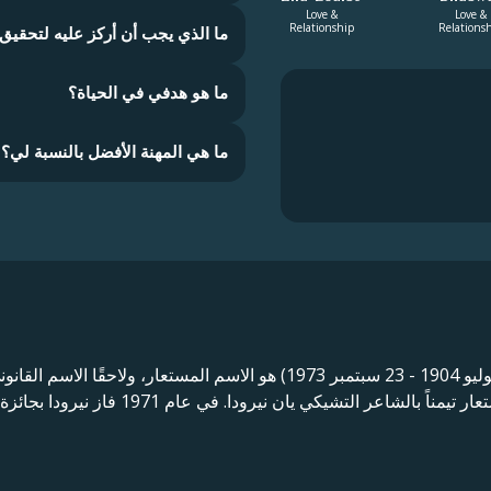
Love &
Love &
Relationship
Relations
ما الذي يجب أن أركز عليه لتحقيق 
ما هو هدفي في الحياة؟
ما هي المهنة الأفضل بالنسبة لي؟
بابلو نيرودا (بالإسبانية: [ˈpa̞pa̞lo̞ ne̞ɾðð̞u]؛ 12 يوليو 1904 - 23 سبتمبر 73
 التشيكي يان نيرودا. في عام 1971 فاز نيرودا بجائزة نوبل للآداب.