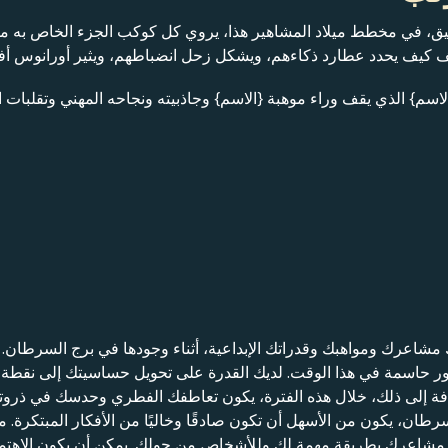
قيق، في مخطط ميلاد المشاهير هذا، يروي كل كوكب الجزء الخاص به 
شف كيف يحدد عطارد ذكاءهم، ويشكل زحل انضباطهم، ويثير أورانوس أ
لاسم} الذي يقف وراء موهبة {الاسم} وجاذبيته ونجاحه المهني وتقلبات ا
مشاعرك ومواهبك وقدراتك الإبداعية، أثناء وجودها في برج السرطان. إ
أمور حاسمة في هذا الوقت. لديك القدرة على تحويل حساسيتك إلى نقطة
لإضافة إلى ذلك، خلال هذه الفترة، يكون تعاطفك الفطري وحدسك في ذرو
ان، يكون من الأسهل أن تكون صادقًا وخاليًا من الأفكار المبتكرة. من
 مشاعرك بطريقة مهمة لك وللأشخاص من حولك. يمكن أن يكون الاهتمام