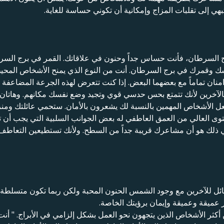
هي إلى تقلبات المزاج وإمكانية أن تكوني حساسة للغاية.
ج السرطان، فأنت حساس جداً وحنون في علاقاتك. القمر في برج السرط
قمرك في برج السرطان. أنت من النوع الذي يمنح الأشخاص المحيطين
منان تماماً مع بعضهما البعض. إذا كنت تتعرض لهذه الجرعة المضاعف
الآخرين لأنك تتمتع بحس حدسي قوي وتجيد وضع نفسك مكانهم. وهاتان ا
جعل الأشخاص المهمين بالنسبة لك يشعرون بالأمان. ستحمي عائلتك وم
توى العالي من العمق العاطفي له بعض الجوانب السلبية التي يجب أن ت
 ذلك هو أن مشاعرك قريبة جداً من السطح. ولأنك تستطيعين التعاطف
ئل للآخرين مع وجود الشمس الحنون المحبة ولكن ربما تكون متسلطة
عميقة وعميقة وإيمان برؤيتك الخاصة.
أكثر الأشخاص الذين يتجهون نحو العمل بشكل إلزامي في الأبراج. " أنت