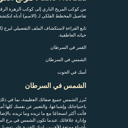
من كوكب المريخ الناري إلى كوكب الزهرة الر
تفاصيل المخطط الفلكي لـ {الاسم} أدناه لتكت
تابع القراءة لاستكشاف الملف التفصيلي لبرج {ا
حياته العاطفية.
القمر في السرطان
الشمس في السرطان
أسك في الحوت
الشمس في السرطان
تُبرز الشمس جميع صفاتك العظيمة، بما في ذلك 
باحتياجاتك وإشباعها، والتعبير عن نفسك كلها 
فأنت أكثر انسجامًا مع ما تريده وما تريده. با
وإدارة علاقاتك. عندما تكون الشمس في برج السرط
بأشياء ممتعة للآخرين، لديك القدرة على توصيل