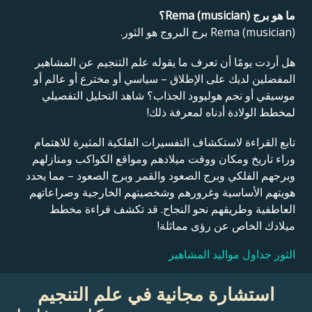
ما هو برج Rema (musician)؟
Rema (musician) برج البروج هو الثور.
هل أردت يومًا أن تعرف ما يقوله علم التنجيم عن المشاهير
المفضلين لديك على الإطلاق – سياسي أو مخترع أو عالم أو
موسيقي أو نجم هوليوود الجذاب؟ شاهد التحليل التفصيلي
لمخطط الولادة أدناه لمعرفة ذلك!
تابع القراءة لاستكشاف التفسيرات الفلكية المثيرة للاهتمام
وراء تاريخ ومكان ووقت ميلادهم ومواقع الكواكب ومنازلهم
وبرجهم الفلكي وبرج الصعود والقمر وبرج الصعود – مما يحدد
هويتهم الأساسية وغرورهم وشخصيتهم الخارجية وصراعاتهم
العاطفية وطريقهم نحو النجاح. قد تكشف قراءة مخطط
ميلادك الخاص عن رؤى مماثلة!
الثور جداول مواليد المشاهير
استشارة مجانية في علم التنجيم