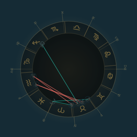
X
IX
XI
VIII
XII
Dsc
Asc
VI
II
V
III
IV