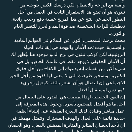
وآمنة مع الراحة والانتظام. لكن درسك الكبير، بتوجيه من
نبتون، هو أن تضع هذا الاستقرار الثابت في العمل من أجل
التطور الجماعي. ينتج عن هذا المزيج عملية دفع وجذب رائعة،
تعطشك للراحة الشخصية ضد قوة المد والجزر للتغيير العام
والثوري.
يبحث برجك الشمسي، الثور، عن السلام في العوالم المادية
والجسدية، حيث تجد الأمان والبهجة في إيقاعات الحياة
الروتينية. لكن كوكب نبتون في برج الدلو موجود هنا ليُظهر لك
أن الأمان الحقيقي لا يوجد فقط في عالمك الخاص، بل في
شيء أكبر من نفسك. إنه يدعوك إلى الكفاح من أجل حقوق
الكثيرين وتسخير طبيعتك التي لا معنى لها كقوة من أجل الخير
الاجتماعي. إن النضال هو أن تشعر بالثقة كمعيل وجريء
كمهندس لمستقبل أفضل.
إن القوة الحقيقية لهذا المنصب هي القدرة على النضال من
أجل ما هو أفضل للمجتمع بأسره، وتحويل هذه المعرفة إلى
عمل مباشر وقيادة. لديك القدرة المذهلة على إنشاء أنظمة
جديدة قائمة على العدل والهدف المشترك. وتتمثل مهمتك في
أن تأخذ الحصان المثابر والمثابرة المدهش بالفعل، وهو الحصان
ذو الرؤية التي تمثل حركتك أو مجتمعك وتقودهم إلى مراعي