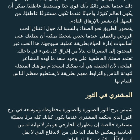
ذلك عندما تشعر دائمًا بأنك قوي جدًا ومنضبط عاطفيًا. يمكن أن
يكون العالم كثيرًا، وأحيانًا عندما تكون مستنزفًا عاطفيًا، من
السهل أن تشعر بالإرهاق القادم.
يتمحور الطريق نحو الصفاء بالنسبة لك حول اعتناق الحب
الروحي والعملي. عندما تجدين شخصًا يمكنه أن يطلعك على
أساسيات إدارة الحياة بطريقة عملية، سيوجهك هذا الحب غير
المحدود إلى التصرفات بدلاً من إغراق كل شيء في داخلك.
تعتمد صحتك العاطفية على وجود منفذ ما لهذه المشاعر
الملحة، لأن الحقيقة هي أنه يمكنك استخدام مواهبك المذهلة
لتهدئة الناس والترابط معهم بطريقة لا يستطيع معظم الناس
القيام بها.
المشتري في الثور
شمس برج الثور الصبورة والصبورة محظوظة وموسعة في برج
الثور الذي يحكمه المشتري عندما يكون كيانك كله مرنًا بعمليّة
مستقرة خالصة. إن مظهرك الخارجي هو بئر لا نهاية له من
الجاذبية ويعكس عالمك الداخلي من الاندفاع الذي لا يقل
استهلاكاً أو ولاءً عن عالمك الداخلي.