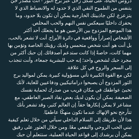
دروس الحياة، على شكل زحل عبر برج الثور - أنت مصدر حيّ
يتنفس من الطموح النقي الذي لا حدود له والانضباط الذي لا
يتزعزع. لكن جاذبيتك الخارجية يمكن أن تكون بلا حدود، وما
يحفزك داخليًا سيعكس نفس النهم والحب المخلص.
هذا الموضع المزدوج بين الأرضين هو ما يجعلك أحد أكثر
الأشخاص إصراراً وواقعية في دائرة الأبراج. أنت لا تشعر بالحب،
بل أنت هو. أنت شخص متحمس ولديك رؤيتك الخاصة وتؤمن بها
مهما كانت، خاصةً إذا كانت ستدعم أصدقائك. إن حبك أكثر من
مجرد حبك لشخص واحد؛ إنه حب للبشرية جمعاء، وأنت تنجذب
إلى السحر والروح في كل علاقة.
لكن مع القوة الكبيرة تأتي مسؤولية كبيرة. يمكن لمواليد برج
الثور المزدوج أن يصبحوا دراماتيكيين ودفاعيين للغاية، لأنك
تخبئ عواطفك في مكان قريب من صدرك لحماية نفسك
الضعيفة. يمكن أن يكون لديك بعض نفاد الصبر العاطفي، مع
مشاعر لا يمكن إنكارها حقاً. إن العالم كثير، وقد تشعر بأنك
تتأرجح نحو الإنهاك عندما تكون منهكًا عاطفيًا.
هذا لأن طريقك إلى السلام الداخلي سيأتي من خلال تعلم كيفية
تبني الحب الروحي والنفعي معًا. ومن خلال العثور على رفيق
يمكن أن يرشدك إلى قواعد الحياة العملية، ستتعلم أن حبك