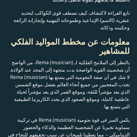
تابع القراءة لاكتشاف كيف تصطف قوى الكواكب لتحديد
عبقرية {الاسم} الإبداعية وطموحاته المهنية وإنجازاته الرائعة
وحكمته وذكائه.
معلومات عن مخطط المواليد الفلكي
للمشاهير
بالنظر إلى الملامح الفلكية لـ Rema (musician)، من الواضح
أن شخصيته القوية الواضحة بدت متجهة إلى المجد عند الولادة.
لا شك في أن صفة النجومية التي يتمتع بها Rema (musician)
تجذب المعجبين من جميع أنحاء العالم بفضل موقع الشمس
الذي يعد مؤشراً للثقة، وموقع القمر الذي يعد مؤشراً لحياة
عاطفية كاملة، وموقع الصعود الذي يحدد الكاريزما الطبيعية
التي يتمتع بها.
يكمن السر في قوة نجومية Rema (musician) في تركيبة
سماوية تخبرنا عن الشخصية العظيمة والذكاء والحضور
الديناميكي – مما يعطينا تلميحات عن سبب تحقيقهم للنجاح في