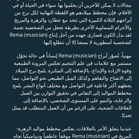
مجالات لا يمكن للآخرين أن يحلموا بها. سواء في الحياة أو في
الأفلام، فإن مخطط ميلادهم هو اللقطة النهائية لكل برج من
أبراجهم الثلاثة الكبيرة التي تتحد مع عطارد والزهرة والمريخ
والأجرام السماوية الأخرى بطريقة تجعل من الشخصية نجمة.
لقد بذل الكون قصارى جهده من أجل إنتاج Rema (musician)
كشخصية أسطورية لا يسعنا إلا أن نتطلع إليها.
مهنياً، تُصوّر أبراج Rema (musician) إنساناً في حالة تحوّل
مستمر مع علامات في علم التنجيم تعكس المرونة الطبيعية
وقوة الإرادة والإبداع، بالإضافة إلى المثابرة. يلمح برج الميلاد
إلى الانفتاح والتفاهم وكذلك الميل الطبيعي نحو التواصل، مما
يجعلهم أكثر فاعلية في التواصل مع مختلف أنواع البشر. يلمح
مخطط المواليد إلى التفاني في تحقيق التوازن بين العمل
والرعاية، والنمو على المستوى الشخصي، بالإضافة إلى
العلاقات الصحية، على الرغم من أن العمل المتطلب قد يمثل
تحديًا.
عندما يتعلق الأمر بالعلاقات، يعكس مخطط مواليد الزهرة-
المريخ في Rema (musician) موقفاً عاطفياً وديناميكياً تجاه