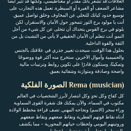
العلاقات:قد تشعر بأنك مقدر أو مغناطيسي، ولكنها قد تثير أيضاً
مشاعر الضعف أو الغيرة أو السيطرة. تعمل هذه التجارب على
توسيع حدود كيانك للتخلي عن المخاوف وخلق تواصل عميق.
أنت يا مولود برج الثور تتمحور حول الأمان والاستقرار، لكن
بلوتو في برج القوس يتحداك أن تتخلى عن كل شيء من أجل
النمو. أنت تتعلم أن الأمان الحقيقي لا يأتي من التشبث بل من
الثقة والقوة الداخلية.
بحلول هذا الوقت، سيحدث تغيير جذري في علاقتك بالجنس
والحميمية وأموال الآخرين. ستخرج منه أكثر قوة ووضوحًا
وتمكينًا، وستكون قادرًا على تكوين روابط وترتيبات مالية
واضحة وصادقة ومتوازنة وشفائية بعمق.
Rema (musician) الصورة الفلكية
كل كفاح وكل تحدٍ وكل انتصار لأبرز الشخصيات في العالم
مكتوب في السماء، والآن يمكنك فك شفرة القوى السماوية
وراء سحر {الاسم} ونجاحه المهني. تصف قراءة مخطط الولادة
أدناه نقاط قوتهم الفطرية ونقاط ضعفهم ونقاط ضعفهم
وروتينهم اليومي ولحظات حياتهم المحورية – مما يكشف
بالضبط ما يجعلهم أيقونة تحظى بإعجابنا