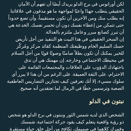
لكن أورانوس في برج الدلو يريدك أيضًا أن تفهم أن الأمان
الحقيقي يتطلب جهدًا واعيًا لمواجهة ما هو مدفون في علاقاتنا.
إنه يطلب منك ومن الآخرين أن تكون مستقيماً، وأن تضع حدوداً
حتى تتمكن من إعطاء نفسك دون أن تخسر نفسك. الخدعة هي
أن تبرز كصانع مبرر وعامل ملتزم بالعدالة.
إن السحر الحقيقي في هذا البيت هو التنفيذ من أجل تأريض
حسك السليم الخام ووظيفتك المنظمة كقائد مركز ومُركّز
للخير. يمكنك أن تكون بطلاً صامتًا وصوتًا قويًا من أجل السلام
في محيطك الاجتماعي وخارجه. إن مهمتك هي أن تدق
باجتهادك الدؤوب على العلاقات والمجتمعات القائمة على
الاحترام، على الثقة العميقة. على الرغم من أن هذا لا يبرر أي
سلوك مسيء، إلا أنك تعرفين كيف تجتازين التضاريس العاطفية
الصعبة وترسمين خطًا في الرمال لما تعتقدين أنه صحيح.
نبتون في الدلو
الشخص الذي لديه شمس الثور ونبتون في برج الدلو هو شخص
ذو رؤية واقعية يتعلم كيف يقود حركة اجتماعية. شمسك
وقمرك كلاهما في صميمك، تكافح من أجل خلق حياة مستقرة