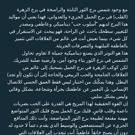
مع وجود شمس برج الثور الثابتة والراسخة في برج الزهرة
(القلب) في برج الحمل الجريء والعدواني، فهذا يعني أن مواليد
هذا البرج لديهم "أسلوب حب" ديناميكي وعاطفي ومصدر
للتغيير. سطحك باحث عن الراحة، فهو يبحث عن الاستقرار في
كل شيء، بينما تعيش أنت في عالم من العلاقات التي تتميز
بالعاطفة الملتهبة والتصرفات الجريئة.
هذا هو التوتر الذي يصنع ديناميكية جميلة لا تقاوم. تحاول
الشمس في برج الثور بناء وجود آمن، وأرضية صلبة للشريك.
لكن كوكب الزهرة في برج الحمل يسحبك إلى عالم من
العلاقات الجامحة والحب الربيعي والحاجة إلى أن تكون (أو تجد)
البطل. وهذا يمكّنك من اختبار ليس فقط العمق الحسي للاتصال
الإنساني، بل التعبير عن عاطفتك بجرأة وشجاعة، بشكل وقائي
وليس بشكل سلبي.
إن القوة الحقيقية لهذا المزيج هي القدرة على الحب بضربات
ناعمة وقلب قاسٍ. قلبك برج الحمل يمنح قلبك الثور المتواضع
مهمة مقنعة لطبيعة برج الثور المتواضعة، وأنت ذلك المدافع
الجريء عن المستضعفين والوسيط الذي يقدم دعماً لا حدود له
دون أن يصبح خانقاً عاطفياً. أنت تنجذب إلى العلاقات التي