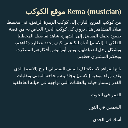
Rema (musician) موقع الكوكب
من كوكب المريخ الناري إلى كوكب الزهرة الرقيق، في مخطط
ميلاد المشاهير هذا، يروي كل كوكب الجزء الخاص به من قصة
صعود نجمك المفضل إلى الشهرة. شاهد تفاصيل المخطط
الفلكي لـ {الاسم} أدناه لتكتشف كيف يحدد عطارد ذكاءهم،
ويشكل زحل انضباطهم، ويثير أورانوس أفكارهم المبتكرة،
ويحكم المشتري حظهم.
تابع القراءة لاستكشاف الملف التفصيلي لبرج {الاسم} الذي
يقف وراء موهبة {الاسم} وجاذبيته ونجاحه المهني وتقلبات
القدر ومسار حياته والعقبات التي تواجهه في حياته العاطفية.
القمر في الحوت
الشمس في الثور
أسك في الجدي