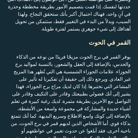
حددتها لنفسك. إذا قمت بتصميم الأمور بطريقة مخططة وحذرة
في آنٍ واحد، فهناك احتمال أكبر بأنك ستحقق النجاح. ولهذا
السبب، وبدلاً من البدء في التغيير فقط، ستتمكن من تحويل
أهدافك إلى شيء جوهري يستمر لفترة طويلة.
القمر في الحوت
يوفر القمر في برج الحوت مزيجًا فريدًا من نوعه من الذكاء
والحدس، بالإضافة إلى العقل والشعور، بالنسبة لمواليد برج
الجوزاء. علامات الجوزاء الشمسية هي التي تُظهر هذا المزيج
غير العادي. ويرجع ذلك إلى حقيقة أن تفكيرنا له تأثير على
المشاعر التي نختبرها. إذا كان لديك مزاج برج الجوزاء، فهذا
يشير إلى أنك فضولي بطبيعتك وقادر على التكيف وقادر على
التواصل مع الآخرين بطريقة مثمرة. لديك رغبة كبيرة في تعلم
أشياء جديدة والمشاركة في مجموعة واسعة من الأنشطة،
بالإضافة إلى كونك واسع الاطلاع وسريع البديهة. كما أنك تتمتع
بذكاء قوي. أما الأشخاص الذين لديهم قمر في برج الحوت، من
ناحية أخرى، فقد أبلغوا عن حدوث تغيير في عواطفهم أو