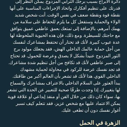
دائرة الأبراج بسبب برجك الترابي المزدوج. يمكن النظر إلى
قدرتك على تنظيم أفكارك واتخاذ الإجراءات المناسبة على أنها
نقطة قوة ونقطة ضعف في نفس الوقت. أنت شخص شديد
الولاء والحماية وستفعل كل ما يلزم للحفاظ على سلامة من
يهمك أمرهم، بالإضافة إلى تمتعك بعمق عاطفي عميق يتوافق
مع حاجتك للسيطرة. ومع ذلك، فإن هذه الحيوية الملحوظة لها
عدة عيوب كبيرة. لأنك قد تختار أن تحتفظ بمشاعرك لنفسك
من أجل حماية عالمك الداخلي الهش، فقد يجعلك مولود برج
الثور المزدوج عنيداً بشكل لا يصدق وعرضة للخمول. قد تحتاج
إلى صبر عاطفي لأنك قد تكافح من أجل تنظيم شدة مشاعرك.
قد تجد نفسك عرضة للركود في محاولة لحماية مشهدك
الداخلي القوي. هذا لأنك قد تشعر بأن العالم أكبر من طاقتك.
يبدأ العثور على السلام الداخلي بالاعتراف بمشاعرك والسماح
لها بتغييرك. إذا وجدت طرقًا صحية للتعبير عن الحدة التي تشعر
بها، سواء كان ذلك من خلال الفن أو منفذ إبداعي أو علاقة قوية
يمكن الاعتماد عليها مع شخص عزيز، فقد تتعلم كيف تسبر
أغوار نفسك دون أن تطغى عليك.
الزهرة في الحمل