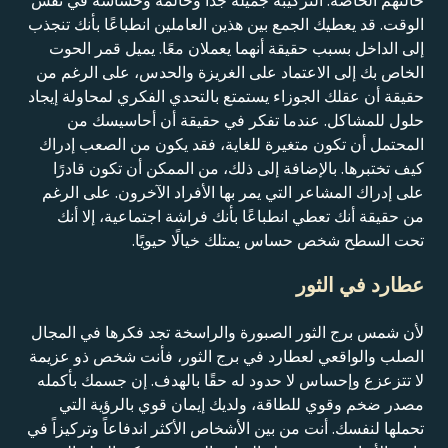
حالتهم الخاصة. التركيبة جميلة جدًا وحالمة وحساسة في نفس
الوقت. قد يعطيك الجمع بين هذين العاملين انطباعًا بأنك تنجذب
إلى الداخل بسبب حقيقة أنهما يعملان معًا. يميل قمر الحوت
الخاص بك إلى الاعتماد على الغريزة والحدس، على الرغم من
حقيقة أن عقلك الجوزاء يستمتع بالتحدي الفكري لمحاولة إيجاد
حلول للمشاكل. عندما تفكر في حقيقة أن أحاسيسك من
المحتمل أن تكون متغيرة للغاية، فقد يكون من الصعب إدراك
كيف تختبرها. بالإضافة إلى ذلك، من الممكن أن تكون قادرًا
على إدراك المشاعر التي يمر بها الأفراد الآخرون. على الرغم
من حقيقة أنك تعطي انطباعًا بأنك فراشة اجتماعية، إلا أنك
تحت السطح شخص حساس يمتلك خيالًا حيويًا.
عطارد في الثور
لأن شمس برج الثور الصبورة والراسخة تجد فكرها في المجال
الصلب والواقعي لعطارد في برج الثور، فأنت شخص ذو عزيمة
لا تتزعزع وإحساس لا حدود له حقًا بالهدف. إن جسمك بأكمله
مصدر ضخم وقوي للطاقة، ولديك إيمان قوي بالرؤية التي
تحملها لنفسك. أنت من بين الأشخاص الأكثر اندفاعاً وتركيزاً في