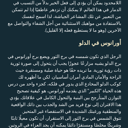
اللامحدود يمكن أن يؤدي إلى فعل الخير بدلاً من التسبب في
الدمار في هذا العالم. لا يمكنك أن تزدهر عاطفيًا إذا لم تتمكن
من التعبير عن تلك المشاعر الجياشة، لذا اسمح لنفسك
بالاستفادة من مواهبك الاستثنائية من أجل الشفاء والتواصل مع
الآخرين (وهو ما لا يستطيع فعله إلا القليل).
أورانوس في الدلو
الرجل الذي تكون شمسه في برج الثور ويضع برج أورانوس في
برج الدلو يشبه مزارعًا عجوزًا يجب أن يتحول إلى صورة ثورية
ذات رؤية ثورية. ما تريده حقًا هو حياة صلبة ومستقرة حيث
الراحة والأمان المادي أمران أساسيان. لكن ما أظهره لك
كوكب الدلو المخادع الذي يدور في فلكه، كجزء واحد من درس
هذه الحياة "الكبير" الذي يقدمه أورانوس، هو كيفية تصحيح
التوازن المتأرجح بين البنية والتحول الكامل في علاقاتك. يؤدي
هذا الاقتران إلى نوع فريد من الشد والجذب بين ذاتك الواقعية
والمنطقية ورغبتك الشديدة في الاستقصاء غير المتحيز.
تتوق الشمس في برج الثور إلى الاستقرار، أن تكون معيلًا ثابتًا
وشريكًا مخلصًا ومستقرًا دائمًا يمكنه أن يجد العزاء في الروتين.