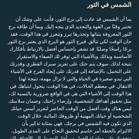
الشمس في الثور
بما أن الشمس قد عادت إلى برج الثور، فأنت على وشك أن
تختبر وقتًا من القوة والتجديد الذي يتجه إليك. وبما أن طاقة برج
الثور المعروفة بثباتها وتجذرها تبرز وتتعزز في هذا الوقت، فقد
حان الوقت لكي تتألق. فبرج الثور هو البرج الذي يعتبر برج الثور
برجًا راسخًا وصلبًا. قد تشعر بإحساس أفضل بالارتباط بأفكارك
الأساسية وبذاتك وبالأشياء التي توفر لك الصفاء والاستقرار
نتيجة لذلك. سوف يتم حثك على تعزيز صبرك الفطري وقدرتك
على التحمل، بالإضافة إلى قدرتك على إيجاد الفرح في الأشياء
التي تبدو صغيرة في الحياة والتي لا تزال مهمة، نتيجة لهذا
الانتقال. في معظم الحالات، في هذا الوقت، يتحول انتباهك في
هذا الوقت إلى الأشياء التي هي في الواقع ضرورية بالنسبة لك،
مثل تحقيق أهدافك الشخصية، وإرضاء راحتك، وضمان سلامتك.
ليس هناك وقت أفضل من الوقت الحاضر لتعزيز أسس حياتك
الشخصية أو حياتك المهنية أو ظروفك المالية. خلال الوقت
الذي تكون فيه الشمس في برجك، فهي بمثابة تذكير بأن
الالتزام بالخطة أمر حاسم لتحقيق النجاح على المدى الطويل،
وتحفزك على مواصلة العمل من أجل الوصول إلى الأهداف التي