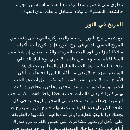
تنطوي على شعور بالمغامرة، مع لمسة مناسبة من الجرأة -
فالشغف المشترك والولاء المتبادل يربطك مدى الحياة.
المريخ في الثور
مع شمس برج الثور الرصينة والمتمركزة التي تتلقى دفعة من
المريخ الحسي الدائم في برج الثور، فإنك تكون أنت بأكمله
سلاحًا كبيرًا من قوة المحبة المريحة والثابتة بعمق. إن شخصيتك
الميكيافيلية مصنوعة من جاذبية لا تنتهي، وعالمك الداخلي
مدفوع بانعكاس هذا الحب الشامل والمخلص. يجعلك هذا
الموضع المزدوج الأرضي من أكثر الناس اندفاعاً وثباتاً في
الأبراج. أنت لا تختبر الحب فقط، كما تكتب، بل أنت هو الحب.
أنت واثق بما تؤمن به، وأنت شخص مخلص ومخلص إذا كنت
تهتم كثيرًا. لا يعني ذلك أنك تحب شخصًا واحدًا فقط... لا، إنه حب
للبشرية جمعاء، وأنت منجذب إلى السحر والروحانية في كل
علاقة. لكن كل هذه القوة ليست سهلة. فبرج الثور المزدوج قد
يجعلك دراماتيكيًا للغاية وذو نزعة دفاعية - لأنك بهذه الطريقة
على الأقل لن تظهر مشاعرك التي تعيش بالقرب من صدرك
أمام عالم يؤذي دواخلك الضعيفة. يمكن أن تواجه صعوبة في