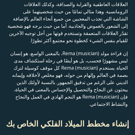
العلاقات العاطفية والقرابة والصداقة، وكذلك العلاقات
الرومانسية. وهذا مثالي تمامًا من حيث شخصيتهما على
الشاشة التي تجذب المعجبين من جميع أنحاء العالم بالإضافة
إلى الشعور بالغموض والجاذبية. أما من حيث برجه فهو شخصية
تقدّر العلاقات المتعمقة وتستخدم قوتها من أجل توجيه الآخرين
للقيام بنفس الشيء كخطوة نحو مجتمع أكثر تطورًا.
إن قراءة مولد Rema (musician)، بالمعنى الواسع، هو إنسان
ليس مشهورًا فحسب، بل هو أيضًا في رحلة استكشاف مدى
الحياة. يستخدم Rema (musician) كل موقف كوسيلة لترك
بصمة في العالم وإلهام من حوله، فهو مخلص لأخلاقه وإيمانه
الديني على الرغم من تدقيق الجمهور. بالنسبة لأولئك الذين
يبحثون عن النجاح والتحصيل والإحساس بالمعنى في الحياة،
فإن Rema (musician) هو النجم الهادي في العمل والنجاح
والنشاط الاجتماعي.
إنشاء مخطط الميلاد الفلكي الخاص بك