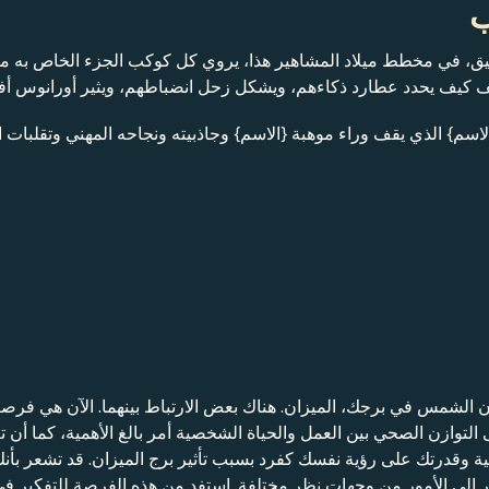
قيق، في مخطط ميلاد المشاهير هذا، يروي كل كوكب الجزء الخاص به 
شف كيف يحدد عطارد ذكاءهم، ويشكل زحل انضباطهم، ويثير أورانوس أ
لاسم} الذي يقف وراء موهبة {الاسم} وجاذبيته ونجاحه المهني وتقلبات ا
ون الشمس في برجك، الميزان. هناك بعض الارتباط بينهما. الآن هي فرص
ى التوازن الصحي بين العمل والحياة الشخصية أمر بالغ الأهمية، كما أن 
ة وقدرتك على رؤية نفسك كفرد بسبب تأثير برج الميزان. قد تشعر بأن
ظر إلى الأمور من وجهات نظر مختلفة. استفد من هذه الفرصة للتفكير ف