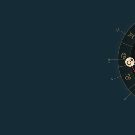
XII
Asc
II
III