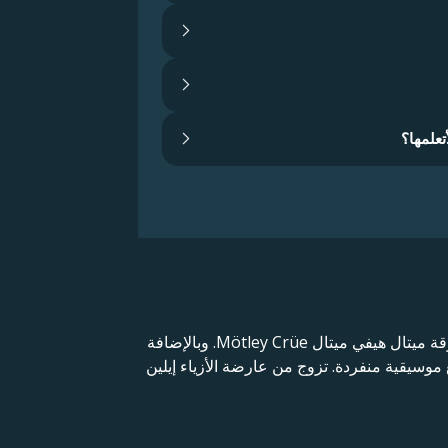
تعلمها؟
توماس لي باس (من مواليد 3 أكتوبر 1962)، والمعروف باسم تومي لي، هو موسيقي يوناني أمريكي وعضو مؤسس لفرقة ميتال هيفي ميتال Mötley Crüe. وبالإضافة
موسيقية منفردة. تزوج من عارضة الأزياء إيلين