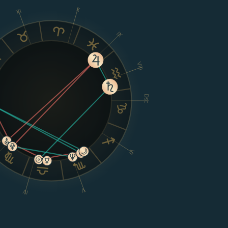
X
XI
IX
VIII
Dsc
VI
V
IV