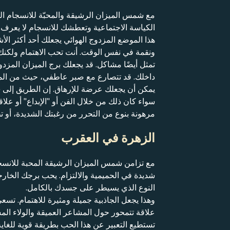
مع شمس الميزان الرشيقة والمحبّة للانسجام ال
الكياسة الاجتماعية وتعطشك للانسجام لا يعرف حد
هذا الموضع المزدوج الهوائي يجعلك أحد أكثر الأش
ونقمة في نفس الوقت. أنت تحب الاهتمام ولكنك 
تمثل أيضًا مشاكل. قد يجعلك برج الميزان المزد
داخلك. قد تتصارع مع صبر عاطفي، حيث من المح
يمكن أن يجعلك عرضة للإرهاق. إن الطريق إلى 
سواء كان ذلك من خلال الفن أو "الإبداع" أو عل
مرهونة بنوع من التحرر من رغبتك الشديدة، أو تطب
الزهرة في العقرب
مع تزامن شمس الميزان الرشيقة المحبة للانسجا
شديدة في الحميمية والالتزام. يحب برجك الخارج
النوع الذي يسيطر على جسدك بالكامل.
وهذا يجعل الجاذبية جميلة ومثيرة للاهتمام. ت
علاقة تتمحور حول المشاعر العميقة والولاء الم
تستطيع التعبير عن هذا الحب بطريقة قوية للغاي