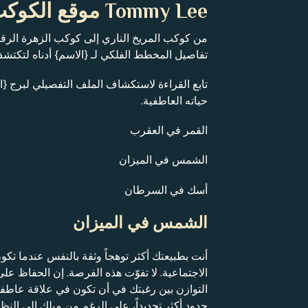
Tommy Lee موقع الكوكب
من كوكب المريخ الناري إلى كوكب الزهرة الر
تفاصيل المخطط الفلكي لـ {الاسم} أدناه لتكت
تابع القراءة لاستكشاف الملف التفصيلي لبرج {ا
حياته العاطفية.
القمر في العقرب
الشمس في الميزان
أسك في السرطان
الشمس في الميزان
أنت بطبيعتك أكثر توهجاً وثقة بالنفس عندما تك
الاجتماعية. لا تفوّت هذه الفرصة. إن الحفاظ عل
التوازن بين رغبتك في أن تكون في علاقة عاطفي
حدود أكثر تحديداً، على الرغم من ميلك إلى الن