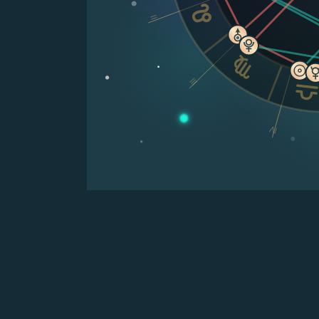
II
III
IV