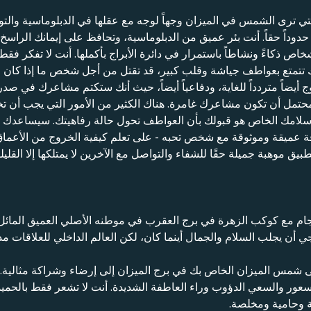
تي ترى الشمس في الميزان وجهاً لوجه مع عقلها في الدبلوماسية والت
وداً حقاً. أنت بئر عميق من الدبلوماسية، وتحافظ على إيمانك الراسخ ب
خاص ذكاءً ونشاطاً باستمرار في دائرة الأبراج بأكملها. أنت لا تفكر فق
تتمتع بعواطف جياشة وقلب كبير، قد تقتل من أجل شخص ما إذا كان الأم
وج أيضاً متردداً للغاية، ودفاعياً أيضاً، حيث أنك ستكتم مشاعرك في
تمل أن تكون مشاعرك غامرة. هناك الكثير من الأمور التي يجب أن تخ
سلامك الخاص هو قبولك بأن العواطف تحول حالة رفاهيتك. سيساعدك ال
اقة عميقة وموثوقة مع شخص تحبه - على تعلم كيفية الخروج من الأعما
يق موهبة جميلة حقًا للشفاء والتواصل مع الآخرين لا يمتلكها إلا القليل
م مع كوكب الزهرة في برج العقرب في موطنه الأصلي العميق المائل إ
ي أن يجلب السلام والجمال أينما كان، لكن العالم الداخلي للعلاقات 
سعى شمس الميزان الخاص بك في برج الميزان إلى إرضاء وشراكة مثالية
سعور والسعي الدؤوب وراء العاطفة الشديدة. أنت لا تشعر فقط بالحميمي
ة وحامية ومخلصة.