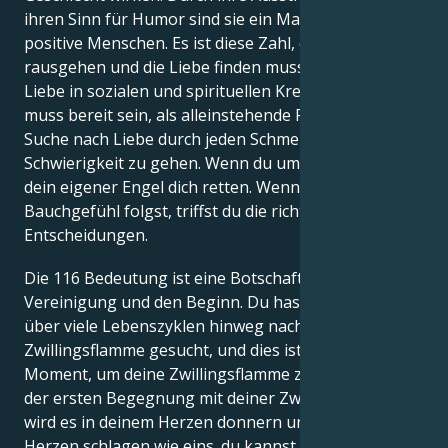
ihren Sinn für Humor sind sie ein Magnet für
positive Menschen. Es ist diese Zahl, die sagt, dass du
rausgehen und die Liebe finden musst. Du wirst die
Liebe in sozialen und spirituellen Kreisen finden. Man
muss bereit sein, als alleinstehende Person auf der
Suche nach Liebe durch jeden Schmerz und jede
Schwierigkeit zu gehen. Wenn du um Hilfe rufst, wird
dein eigener Engel dich retten. Wenn du deinem
Bauchgefühl folgst, triffst du die richtigen
Entscheidungen.
Die 116 Bedeutung ist eine Botschaft über die
Vereinigung und den Beginn. Du hast offensichtlich
über viele Lebenszyklen hinweg nach deiner
Zwillingsflamme gesucht, und dies ist ein perfekter
Moment, um deine Zwillingsflamme zu treffen. Bei
der ersten Begegnung mit deiner Zwillingsflamme
wird es in deinem Herzen donnern und blitzen, eure
Herzen schlagen wie eins. du kannst es fühlen.