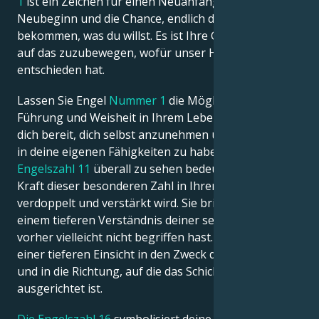
1
ist ein Zeichen für einen Neuanfang, einen
Neubeginn und die Chance, endlich das zu
bekommen, was du willst. Es ist Ihre Gelegenheit, sich
auf das zuzubewegen, wofür unser Herz sich
entschieden hat.
Lassen Sie Engel
Nummer 1
die Möglichkeit für
Führung und Weisheit in Ihrem Leben sein. Sie macht
dich bereit, dich selbst anzunehmen und Vertrauen
in deine eigenen Fähigkeiten zu haben. Die
Engelszahl 11
überall zu sehen bedeutet, dass die
Kraft dieser besonderen Zahl in Ihrem Leben
verdoppelt und verstärkt wird. Sie bringt dich zu
einem tieferen Verständnis deiner selbst, das du
vorher vielleicht nicht begriffen hast. Sie führt dich zu
einer tieferen Einsicht in den Zweck deines Lebens
und in die Richtung, auf die das Schicksal deiner Seele
ausgerichtet ist.
Die Engelszahl 16
symbolisiert deine Liebe zu deiner