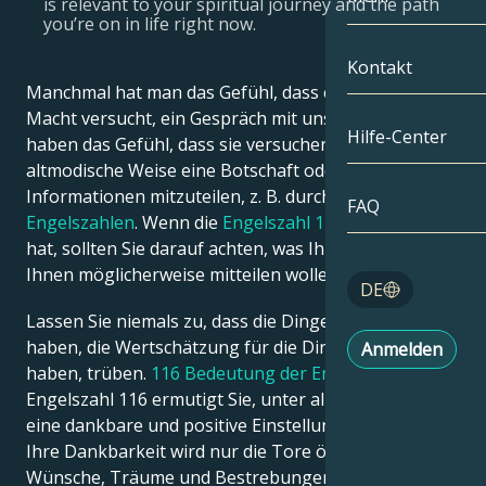
is relevant to your spiritual journey and the path
you’re on in life right now.
Zwillinge
Nach Datum
Kompatibilität
Kontakt
Manchmal hat man das Gefühl, dass eine höhere
Krebs
AstroKartogra
Mondologie
Macht versucht, ein Gespräch mit uns zu führen. Wir
Hilfe-Center
haben das Gefühl, dass sie versuchen, uns auf
Löwe
Tarot
altmodische Weise eine Botschaft oder
Informationen mitzuteilen, z. B. durch die
Jungfrau
FAQ
Engelszahlen
Engelszahlen
. Wenn die
Engelszahl 116
Sie verfolgt
hat, sollten Sie darauf achten, was Ihre
Schutzengel
Waage
Ihnen möglicherweise mitteilen wollen.
Blog
DE
Skorpion
Lassen Sie niemals zu, dass die Dinge, die wir nicht
English
haben, die Wertschätzung für die Dinge, die wir
Anmelden
Schütze
haben, trüben.
116 Bedeutung der Engelszahl
: Die
Engelszahl 116 ermutigt Sie, unter allen Umständen
Español
eine dankbare und positive Einstellung zu bewahren.
Ihre Dankbarkeit wird nur die Tore öffnen, um Ihre
Deutsch
Wünsche, Träume und Bestrebungen wahr werden