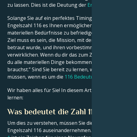
zu lassen. Dies ist die Deutung der
Engelszahl 116
.
Français
Solange Sie auf ein perfektes Timing warten, wird die
Engelszahl 116 es Ihnen ermöglichen, alle Ihre
materiellen Bedürfnisse zu befriedigen. Ihr oberstes
Português
Ziel muss es sein, die Mission, mit der Ihre Seele
betraut wurde, und ihren vorbestimmten Weg zu
verwirklichen. Wenn du dir das zum Ziel setzt, wirst
العربية
du alle materiellen Dinge bekommen, die du wirklich
brauchst.” Sind Sie bereit zu lernen, was Sie tun
日本語
müssen, wenn es um die
116 Bedeutung
geht?
Wir haben alles für Sie! In diesem Artikel werden Sie
lernen:
Was bedeutet die Zahl 116?
Um dies zu verstehen, müssen Sie die Deutung der
Engelszahl 116 auseinandernehmen. Die
Engelszahl