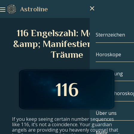
Astroline
116 Engelszahl: Meistere
Sternzeichen
&amp; Manifestiere deine
Träume
Horoskope
Sternzeichen
Steinbock
Handlesung
Wassermann
Geburtshorosko
Fische
Über uns
Geburtshoros
Widder
If you keep seeing certain number sequences
like 116, it’s not a coincidence. Your guardian
angels are providing you heavenly counsel that
Stier
Berühmtheite
Mehr