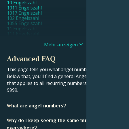
10 Engelszahl
1011 Engelszahl
1017 Engelszahl
102 Engelszahl
1055 Engelszahl
11 Engelszahl
111 Engelszahl
1111 Engelszahl
11111 Engelszahl
Mehr anzeigen
1115 Engelszahl
1117 Engelszahl
Advanced FAQ
1119 Engelszahl
112 Engelszahl
This page tells you what angel number 116 means.
115 Engelszahl
116 Engelszahl
Below that, you’ll find a general Angel Numbers FAQ
119 Engelszahl
that applies to all recurring numbers, from 111 to
12 Engelszahl
9999.
121 Engelszahl
1221 Engelszahl
1233 Engelszahl
What are angel numbers?
1244 Engelszahl
1255 Engelszahl
13 Engelszahl
People believe that angel numbers, which are repeating or
Why do I keep seeing the same number
131 Engelszahl
unique number sequences like 111, 202, 4444, or 1119,
1313 Engelszahl
everywhere?