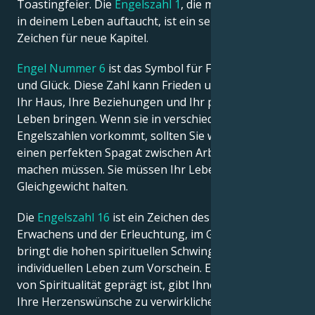
Toastingfeier. Die
Engelszahl 1
, die mehr als einmal
in deinem Leben auftaucht, ist ein sehr positives
Zeichen für neue Kapitel.
Engel Nummer 6
ist das Symbol für Frieden, Liebe
und Glück. Diese Zahl kann Frieden und Harmonie in
Ihr Haus, Ihre Beziehungen und Ihr persönliches
Leben bringen. Wenn sie in verschiedenen
Engelszahlen vorkommt, sollten Sie wissen, dass Sie
einen perfekten Spagat zwischen Arbeit und Familie
machen müssen. Sie müssen Ihr Leben zu 100% im
Gleichgewicht halten.
Die
Engelszahl 16
ist ein Zeichen des spirituellen
Erwachens und der Erleuchtung, im Gegenteil. Sie
bringt die hohen spirituellen Schwingungen in Ihrem
individuellen Leben zum Vorschein. Ein Leben, das
von Spiritualität geprägt ist, gibt Ihnen die Kraft, alle
Ihre Herzenswünsche zu verwirklichen.