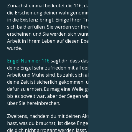
Zunächst einmal bedeutet die 116, dass dieser Engel
die Erscheinung deiner wahrgenommenen Träume
in die Existenz bringt. Einige Ihrer Träume werden
sich bald erfüllen. Sie werden vor Ihren Augen
erscheinen und Sie werden sich wundern, wie viel
Arbeit in Ihrem Leben auf diesen Ebenen geleistet
wurde.
Engel Nummer 116
sagt dir, dass das Göttliche und
deine Engel sehr zufrieden mit all deiner harten
Arbeit und Mühe sind. Es zahlt sich alles aus und
deine Zeit ist sicherlich gekommen, um den Lohn
dafür zu ernten. Es mag eine Weile gedauert haben,
bis es soweit war, aber der Segen wird auf einmal
über Sie hereinbrechen.
Zweitens, nachdem du mit deinen Aktivitäten erreicht
hast, was du brauchst, ist diese Engelszahl diejenige,
die dich nicht arrogant werden lässt. Stolz geht