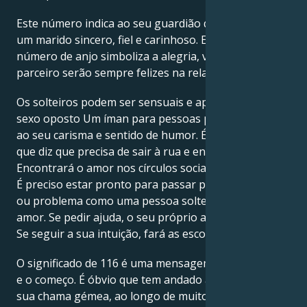
Este número indica ao seu guardião que encontrou
um marido sincero, fiel e carinhoso. E como este
número de anjo simboliza a alegria, você e o seu
parceiro serão sempre felizes na relação.
Os solteiros podem ser sensuais e apelativos para o
sexo oposto Um íman para pessoas positivas devido
ao seu carisma e sentido de humor. É este número
que diz que precisa de sair à rua e encontrar o amor.
Encontrará o amor nos círculos sociais e espirituais.
É preciso estar pronto para passar por qualquer dor
ou problema como uma pessoa solteira em busca do
amor. Se pedir ajuda, o seu próprio anjo irá salvá-lo.
Se seguir a sua intuição, fará as escolhas certas.
O significado de 116 é uma mensagem sobre a União
e o começo. É óbvio que tem andado à procura da
sua chama gémea, ao longo de muitos ciclos de vida