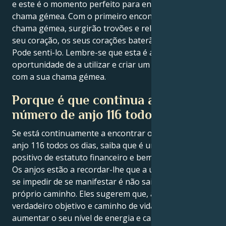
e este é o momento perfeito para encontrar a sua
chama gémea. Com o primeiro encontro com a sua
chama gémea, surgirão trovões e relâmpagos no
seu coração, os seus corações baterão como um só.
Pode senti-lo. Lembre-se que esta é a sua maior
oportunidade de a utilizar e criar um sonho de viver
com a sua chama gémea.
Porque é que continua a ver o
número de anjo 116 todos os dias?
Se está continuamente a encontrar o número de
anjo 116 todos os dias, saiba que é um símbolo
positivo de estatuto financeiro e bem-estar material.
Os anjos estão a recordar-lhe que a única forma de
se impedir de se manifestar é não sair do seu
próprio caminho. Eles sugerem que, ao seguir o seu
verdadeiro objetivo e caminho de vida, pode também
aumentar o seu nível de energia e capacidade.