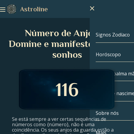
Astroline
Número de Anjo 116:
Signos Zodíaco
Domine e manifeste os seus
sonhos
Horóscopo
Signos Zodíac
Capricórnio
Leitura palma m
Aquário
Mapa de nascim
Peixes
Sobre nós
Mapa de nasc
Áries
Se está sempre a ver certas sequências de
números como {número}, não é uma
coincidência. Os seus anjos da guarda estão a
Touro
Celebridades
Mais