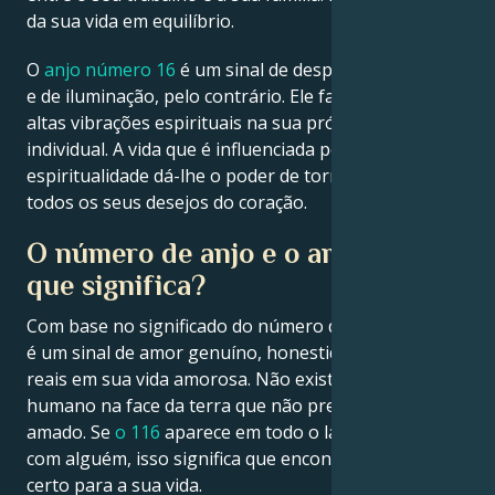
da sua vida em equilíbrio.
O
anjo número 16
é um sinal de despertar espiritual
e de iluminação, pelo contrário. Ele faz emergir as
altas vibrações espirituais na sua própria vida
individual. A vida que é influenciada pela
espiritualidade dá-lhe o poder de tornar realidade
todos os seus desejos do coração.
O número de anjo e o amor – o
que significa?
Com base no significado do número de anjo 116, este
é um sinal de amor genuíno, honestidade e emoções
reais em sua vida amorosa. Não existe um ser
humano na face da terra que não precise de ser
amado. Se
o 116
aparece em todo o lado e se namora
com alguém, isso significa que encontrou o parceiro
certo para a sua vida.