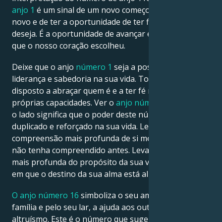
anjo 1
é um sinal de um novo começo, de começar de
novo e de ter a oportunidade de ter finalmente o que
deseja. É a oportunidade de avançar em direção ao
que o nosso coração escolheu.
Deixe que o anjo
número 1
seja a possibilidade de
liderança e sabedoria na sua vida. Torna-o mais
disposto a abraçar quem é e a ter fé nas suas
próprias capacidades. Ver o
anjo número 11
em todo
o lado significa que o poder deste número especial é
duplicado e reforçado na sua vida. Leva-o a uma
compreensão mais profunda de si mesmo, que talvez
não tenha compreendido antes. Leva-o a uma visão
mais profunda do propósito da sua vida e da direção
em que o destino da sua alma está alinhado.
O anjo número 16
simboliza o seu amor pela sua
família e pelo seu lar, a ajuda aos outros e o
altruísmo. Este é o número que sugere o poder de