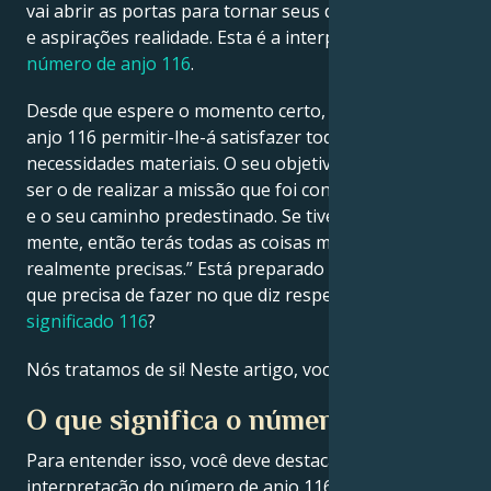
vai abrir as portas para tornar seus desejos, sonhos
e aspirações realidade. Esta é a interpretação do
Français
número de anjo 116
.
Desde que espere o momento certo, o número de
Português
anjo 116 permitir-lhe-á satisfazer todas as suas
necessidades materiais. O seu objetivo supremo deve
ser o de realizar a missão que foi confiada à sua alma
العربية
e o seu caminho predestinado. Se tiveres isso em
mente, então terás todas as coisas materiais de que
日本語
realmente precisas.” Está preparado para aprender o
que precisa de fazer no que diz respeito ao
significado 116
?
Nós tratamos de si! Neste artigo, você vai aprender:
O que significa o número 116?
Para entender isso, você deve destacar a
interpretação do número de anjo 116.
O número de