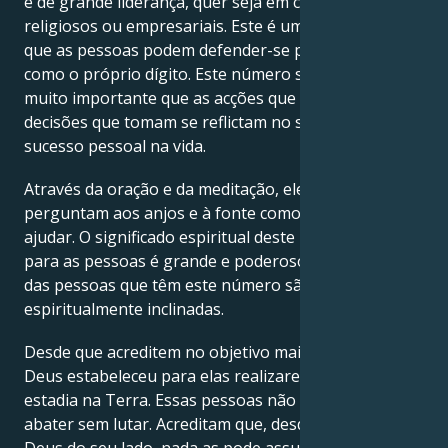
e de grande liderança, quer seja em contextos
religiosos ou empresariais. Este é um número em
que as pessoas podem defender-se por si próprias,
como o próprio dígito. Este número significa que é
muito importante que as acções que tomam e as
decisões que tomam se reflictam no seu próprio
sucesso pessoal na vida.
Através da oração e da meditação, eles simplesmente
perguntam aos anjos e à fonte como eles podem
ajudar. O significado espiritual deste
número de anjo
para as pessoas é grande e poderoso. A maior parte
das pessoas que têm este número são também
espiritualmente inclinadas.
Desde que acreditem no objetivo mais elevado que
Deus estabeleceu para elas realizarem durante a sua
estadia na Terra. Essas pessoas não se deixarão
abater sem lutar. Acreditam que, desde que tenham