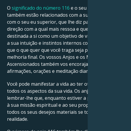
O
significado do número 116
e o seu simbolismo
também estão relacionados com a sua voz interior e
com o seu eu superior, que lhe diz para seguir a
direção com a qual mais ressoa e que sente que é
destinada a si como um objetivo de vida. Agora, tente
a sua intuição e instintos internos como guia para
que o que quer que você traga seja para o seu bem e
melhoria final. Os vossos Anjos e os Mestres
Ascensionados também vos encorajam a usar
afirmações, orações e meditação diariamente.
Você pode manifestar a vida ao ter otimismo em
todos os aspectos da sua vida. Os anjos querem
lembrar-lhe que, enquanto estiver a prestar atenção
à sua missão espiritual e ao seu propósito de vida,
todos os seus desejos materiais se tornarão
realidade.