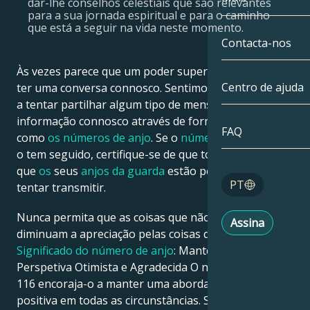
dar-lhe conselhos celestiais que são relevantes
para a sua jornada espiritual e para o caminho
Gémeos
Até à data
que está a seguir na vida neste momento.
Compatibilida
Contacta-nos
Cancro
AstroCartogra
Às vezes parece que um poder superior está a tentar
Moonologia
Centro de ajuda
ter uma conversa connosco. Sentimos que eles estão
Leo
a tentar partilhar algum tipo de mensagem ou
Tarot
informação connosco através de formas antiquadas,
Virgem
FAQ
como
os números de anjo
. Se o
número de anjo 116
Números de a
o tem seguido, certifique-se de que toma atenção ao
Balança
que
os
seus
anjos da guarda
estão possivelmente a
Blog
PT
tentar transmitir.
Escorpião
English
Nunca permita que as coisas que não temos
Assina
Sagitário
diminuam a apreciação pelas coisas que temos.
116
Significado do número de anjo
: Manter uma
Español
Perspetiva Otimista e Agradecida O número de anjo
116 encoraja-o a manter uma abordagem grata e
positiva em todas as circunstâncias. Sua gratidão só
Deutsch