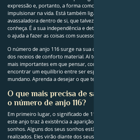
expressão e, portanto, a forma como se pode
impulsionar na vida. Está também ligado a uma força
avassaladora dentro de si, que talvez ainda não
conheça. É a sua independência e determinação que
o ajuda a fazer as coisas com sucesso.
O número de anjo 116 surge na sua cara por causa
dos receios de conforto material. Aí tem assuntos
mais importantes em que pensar, como a fé e
encontrar um equilíbrio entre ser espiritual e
mundano. Aprenda a desejar o que tem ou é agora.
O que mais precisa de saber sobre
o número de anjo 116?
Em primeiro lugar, o significado de 116 indica que
este anjo traz à existência a aparição dos seus
sonhos. Alguns dos seus sonhos estão prestes a ser
realizados. Eles virão diante dos seus olhos e você vai