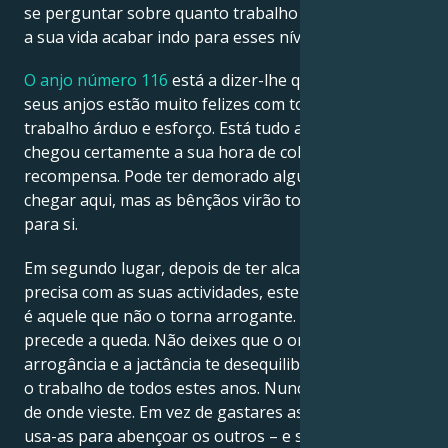
se perguntar sobre quanto trabalho contribuiu para
a sua vida acabar indo para esses níveis.
O anjo número 116
está a dizer-lhe que o Divino e os
seus anjos estão muito felizes com todo o seu
trabalho árduo e esforço. Está tudo a dar frutos e
chegou certamente a sua hora de colher a sua
recompensa. Pode ter demorado algum tempo a
chegar aqui, mas as bênçãos virão todas de uma vez
para si.
Em segundo lugar, depois de ter alcançado o que
precisa com as suas actividades, este número de anjo
é aquele que não o torna arrogante. O orgulho
precede a queda. Não deixes que o orgulho, a
arrogância e a jactância te desequilibrem e arruínem
o trabalho de todos estes anos. Nunca te esqueças
de onde vieste. Em vez de gastares as tuas bênçãos,
usa-as para abençoar os outros – e só verás