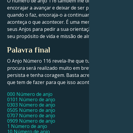
O número de anjo 116 também lhe diz para se
encorajar a avançar e deixar de ser preguiçoso,
quando o faz, encoraja-o a continuar a avançar
aconteça o que acontecer. É uma mensagem dos
seus Anjos para pedir a sua orientação e ajuda com o
seu propósito de vida e missão de alma.
Palavra final
O Anjo Número 116 revela-lhe que tudo o que
procura será realizado muito em breve, desde que
persista e tenha coragem. Basta acreditar, e fazer o
que tem de fazer para que isso aconteça.
000 Número de anjo
0101 Número de anjo
0303 Número de anjo
0505 Número de anjo
0707 Número de anjo
0909 Número de anjo
1 Número de anjo
10 Número de anjo