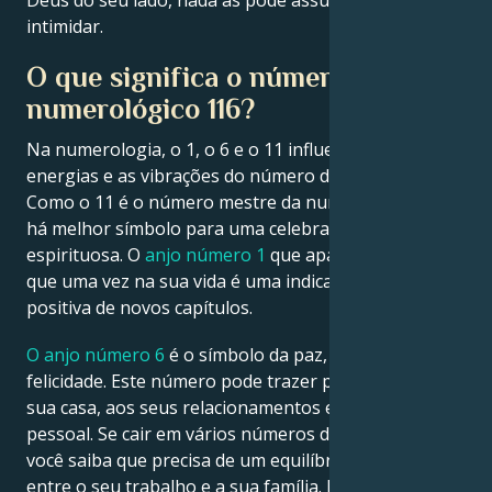
Deus do seu lado, nada as pode assustar ou
intimidar.
O que significa o número
numerológico 116?
Na numerologia, o 1, o 6 e o 11 influenciam as
energias e as vibrações do número de anjo 166.
Como o 11 é o número mestre da numerologia, não
há melhor símbolo para uma celebração tão
espirituosa. O
anjo número 1
que aparece mais do
que uma vez na sua vida é uma indicação muito
positiva de novos capítulos.
O anjo número 6
é o símbolo da paz, do amor e da
felicidade. Este número pode trazer paz e harmonia à
sua casa, aos seus relacionamentos e à sua vida
pessoal. Se cair em vários números de anjo para que
você saiba que precisa de um equilíbrio perfeito
entre o seu trabalho e a sua família. Deve ter 100%