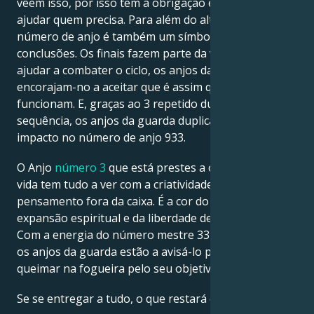
vêem isso, por isso tem a obrigação espiritual de
ajudar quem precisa. Para além do altruísmo, este
número de anjo é também um símbolo de
conclusões. Os finais fazem parte da vida. Em vez de o
ajudar a combater o ciclo, os anjos da guarda
encorajam-no a aceitar que é assim que as coisas
funcionam. E, graças ao 3 repetido duas vezes nesta
sequência, os anjos da guarda duplicaram o seu
impacto no número de anjo 933.
O Anjo
número 3
que está prestes a ocorrer na sua
vida tem tudo a ver com a criatividade e o
pensamento fora da caixa. É a cor do otimismo, da
expansão espiritual e da liberdade de expressão.
Com a energia do número mestre 33 nesta mistura,
os anjos da guarda estão a avisá-lo para não se
queimar na fogueira pelo seu objetivo de vida.
Se se entregar a tudo, o que restará de si?