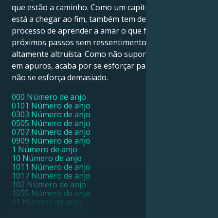
que estão a caminho. Como um capítulo da sua vida
está a chegar ao fim, também tem de começar o
processo de aprender a amar o que foi e a dar os
próximos passos sem ressentimentos. É uma pessoa
altamente altruísta. Como não suporta ver alguém
em apuros, acaba por se esforçar para ajudar. Mas
não se esforça demasiado.
000 Número de anjo
0101 Número de anjo
0303 Número de anjo
0505 Número de anjo
0707 Número de anjo
0909 Número de anjo
1 Número de anjo
10 Número de anjo
1011 Número de anjo
1017 Número de anjo
102 Número de anjo
1055 Número de anjo
11 Número de anjo
111 Número de anjo