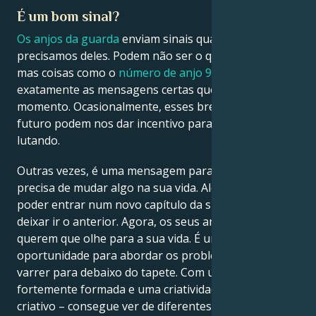
É um bom sinal?
Os anjos da guarda
enviam sinais quando mais
precisamos deles. Podem não ser o que quer ouvir,
mas coisas como o
número de anjo 933
são
exatamente as mensagens certas que precisa neste
momento. Ocasionalmente, esses breves flashes do
futuro podem nos dar incentivo para continuar
lutando.
Outras vezes, é uma mensagem para si de que
precisa de mudar algo na sua vida. Além disso, para
poder entrar num novo capítulo da sua vida, tem de
deixar ir o anterior. Agora, os seus anjos da guarda
querem que olhe para a sua vida. É uma
oportunidade para abordar os problemas que está a
varrer para debaixo do tapete. Com uma intuição
fortemente formada e uma criatividade original, é
criativo – consegue ver de diferentes pontos de vista.