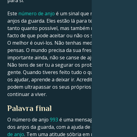
para si.
Este
número de anjo
é um sinal que recebeu dos
anjos da guarda. Eles estão lá para tentar ajudá-lo
tanto quanto possível, mas também respeitam o
facto de que pode aceitar ou não os seus conselhos.
O melhor é ouvi-los. Não tenhas medo de dizer o que
pensas. O mundo precisa da sua frescura. Mais
importante ainda, não se canse de ajudar os outros.
Não tens de ser tu a segurar os problemas de toda a
gente. Quando tiveres feito tudo o que puderes para
os ajudar, aprende a deixar ir. Acredite que eles
podem ultrapassar os seus próprios obstáculos e
continuar a viver.
Palavra final
O número de anjo
993
é uma mensagem muito forte
dos anjos da guarda, com a ajuda de
outros números
de anjo
. Tem uma atitude sóbria em relação às coisas