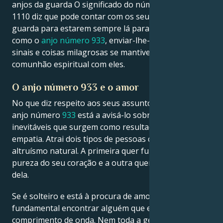
anjos da guarda O significado do número de anjo
1110 diz que pode contar com os seus anjos da
guarda para estarem sempre lá para si. Eles, tal
como o
anjo número 933
, enviar-lhe-ão ainda mais
sinais e coisas milagrosas se mantiver esta
comunhão espiritual com eles.
O anjo número 933 e o amor
No que diz respeito aos seus assuntos do coração, o
anjo número
933
está a avisá-lo sobre os resultados
inevitáveis que surgem como resultado da sua
empatia. Atrai dois tipos de pessoas com o seu
altruísmo natural. A primeira quer fundir-se com a
pureza do seu coração e a outra quer aproveitar-se
dela.
Se é solteiro e está à procura de amor, é
fundamental encontrar alguém que esteja no seu
comprimento de onda. Nem toda a gente vai