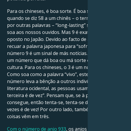
Para os chineses, é boa sorte. É boa sorte porque
quando se diz 58 a um chinês – o termo é prosaico,
por outras palavras – “long-lasting” soa como o 58
soa aos nossos ouvidos. Mas 9 é exatamente o
oposto no Japão. Devido ao facto de a sua pronúncia
recuar a palavra japonesa para “sofrimento”, o
número 9 é um sinal de más notícias.
O número 3
é
um número que dá boa ou má sorte consoante a
cultura. Para os chineses, o 3 é um número de sorte.
Como soa como a palavra “vivo”, este mesmo
número leva a bênção a outros indivíduos. Na
literatura ocidental, as pessoas usam a frase “à
terceira é de vez”. Pensam que, se à primeira não se
consegue, então tenta-se, tenta-se de novo e três
vezes é de vez! Por outro lado, também sabem que as
coisas vêm em três.
Com o número de anjo 933
, os anjos da guarda estão