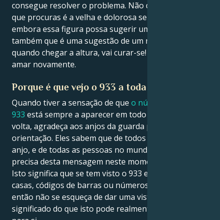
consegue resolver o problema. Não queres isso, o
que procuras é a velha e dolorosa separação. E
embora essa figura possa sugerir um fim, lembre-se
também que é uma sugestão de um novo começo. E
quando chegar a altura, vai curar-se! Aprenderá a
amar novamente.
Porque é que vejo o 933 a toda a hora?
Quando tiver a sensação de que
o número de anjo
933
está sempre a aparecer em todo o lado à sua
volta, agradeça aos anjos da guarda pelo seu amor e
orientação. Eles sabem que de todos os números de
anjo, e de todas as pessoas no mundo, é você que
precisa desta mensagem neste momento particular.
Isto significa que se tem visto o 933 em números de
casas, códigos de barras ou números de matrículas,
então não se esqueça de dar uma vista de olhos no
significado do que isto pode realmente representar