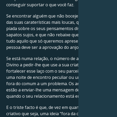
conseguir suportar o que você faz.
Se encontrar alguém que não boceje quando falar
das suas caraterísticas mais loucas, que conte uma
piada sobre os seus pensamentos dispersos ou
sapatos sujos, e que não rebaixe quem você é com
tudo aquilo que só queremos apresentar; essa
pessoa deve ser a aprovação do anjo da guarda!
Se está numa relação, o número de anjo 933 é o
Divino a pedir-lhe que use a sua criatividade para
fortalecer esse laço com o seu parceiro. Pode ser
uma noite de encontro peculiar ou uma resposta
fora do comum a um problema. Os anjos da guarda
estão a enviar-lhe uma mensagem de trabalho árduo
quando o seu relacionamento está envolvido.
E o triste facto é que, de vez em quando, por mais
criativo que seja, uma ideia “fora da caixa” não