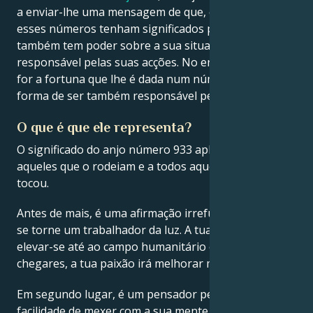
a enviar-lhe uma mensagem de que, embora todos
esses números tenham significados próprios, você
também tem poder sobre a sua situação. É
responsável pelas suas acções. No entanto, seja qual
for a fortuna que lhe é dada num número, há uma
forma de ser também responsável pelos seus actos.
O que é que ele representa?
O significado do anjo número 933 aplica-se a todos
aqueles que o rodeiam e a todos aqueles cujas vidas
tocou.
Antes de mais, é uma afirmação irrefutável para que
se torne um trabalhador da luz. A tua carreira irá
elevar-se até ao campo humanitário e, quando lá
chegares, a tua paixão irá melhorar muitas vidas.
Em segundo lugar, é um pensador peculiar que tem a
facilidade de mexer com a sua mente e criar ideias