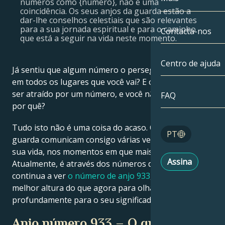
números como {número}, não é uma
coincidência. Os seus anjos da guarda estão a
Gémeos
Até à data
dar-lhe conselhos celestiais que são relevantes
Compatibilida
para a sua jornada espiritual e para o caminho
Contacta-nos
que está a seguir na vida neste momento.
Cancro
AstroCartogra
Moonologia
Centro de ajuda
Leo
Já sentiu que algum número o persegue, aparecendo
Tarot
em todos os lugares que você vai? E o que significa
Virgem
ser atraído por um número, e você não pode dizer
FAQ
Números de a
por quê?
Balança
Blog
Tudo isto não é uma coisa do acaso. Os seus anjos da
PT
guarda comunicam consigo várias vezes ao longo da
Escorpião
sua vida, nos momentos em que mais precisa deles.
English
Assina
Atualmente, é através dos números de anjo. Quando
Sagitário
continua a ver
o número de anjo 933
, então não há
Español
melhor altura do que agora para olhar mais
profundamente para o seu significado.
Deutsch
Anjo número 933 – O que