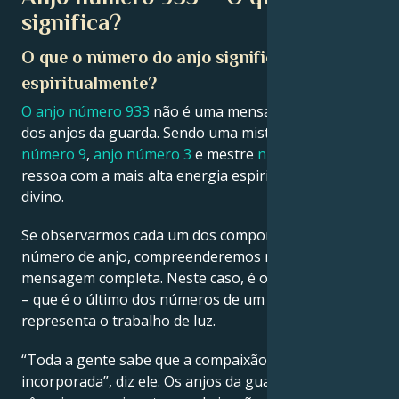
significa?
Français
O que o número do anjo significa
espiritualmente?
Português
O anjo número 933
não é uma mensagem regular
dos anjos da guarda. Sendo uma mistura de
anjo
número 9
,
anjo número 3
e mestre
número 33
que
العربية
ressoa com a mais alta energia espiritual do reino
divino.
日本語
Se observarmos cada um dos componentes de um
número de anjo, compreenderemos melhor a sua
mensagem completa. Neste caso, é o anjo número 9
– que é o último dos números de um só dígito e
representa o trabalho de luz.
“Toda a gente sabe que a compaixão está
incorporada”, diz ele. Os anjos da guarda também