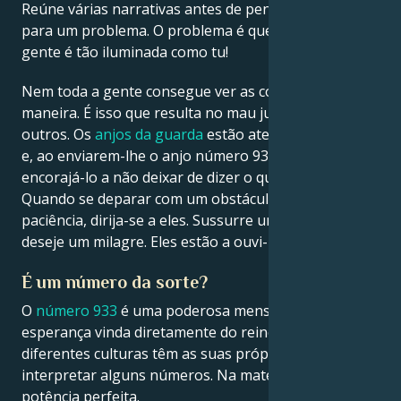
Reúne várias narrativas antes de pensar na solução
para um problema. O problema é que nem toda a
gente é tão iluminada como tu!
Nem toda a gente consegue ver as coisas da mesma
maneira. É isso que resulta no mau julgamento dos
outros. Os
anjos da guarda
estão atentos a tudo isto
e, ao enviarem-lhe o anjo número 933, estão a
encorajá-lo a não deixar de dizer o que pensa.
Quando se deparar com um obstáculo ou ficar sem
paciência, dirija-se a eles. Sussurre uma oração e
deseje um milagre. Eles estão a ouvi-lo.
É um número da sorte?
O
número 933
é uma poderosa mensagem de
esperança vinda diretamente do reino divino, e as
diferentes culturas têm as suas próprias formas de
interpretar alguns números. Na matemática, 9 é uma
potência perfeita.