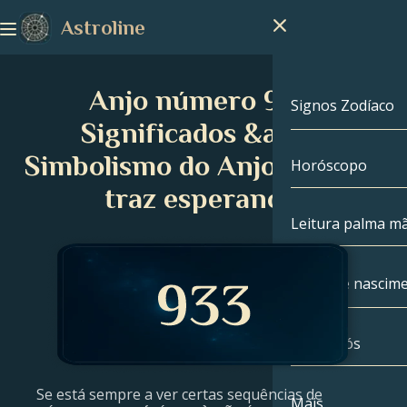
Astroline
Anjo número 933:
Signos Zodíaco
Significados &amp;
Simbolismo do Anjo que nos
Horóscopo
Signos Zodíac
traz esperança.
Capricórnio
Leitura palma m
Aquário
Mapa de nascim
Peixes
Sobre nós
Mapa de nasc
Áries
Se está sempre a ver certas sequências de
Touro
Celebridades
Mais