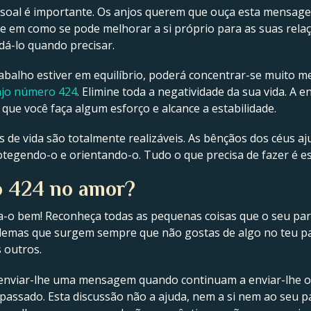
ssoal é importante. Os anjos querem que ouça esta mensagem
 em como se pode melhorar a si próprio para as suas relaçõe
dá-lo quando precisar.
rabalho estiver em equilíbrio, poderá concentrar-se muito me
anjo número 424
. Elimine toda a negatividade da sua vida. A 
que você faça algum esforço e alcance a estabilidade.
 de vida são totalmente realizáveis. As bênçãos dos céus aju
rotegendo-o e orientando-o. Tudo o que precisa de fazer é es
do 424 no amor?
a-o bem! Reconheça todas as pequenas coisas que o seu parce
lemas que surgem sempre que não gostas de algo no teu pa
 outros.
 enviar-lhe uma mensagem quando continuam a enviar-lhe 
passado. Esta discussão não a ajuda, nem a si nem ao seu pa