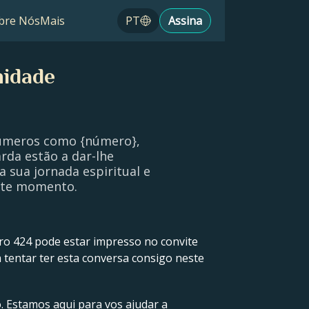
bre Nós
Mais
PT
Assina
nidade
números como {número},
rda estão a dar-lhe
a sua jornada espiritual e
este momento.
ro 424 pode estar impresso no convite
a tentar ter esta conversa consigo neste
. Estamos aqui para vos ajudar a