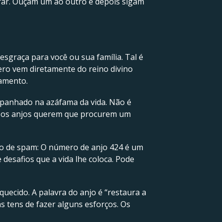
rar. Ouçam um ao outro e depois sigam
sgraça para você ou sua família. Tal é
ro vem diretamente do reino divino
jamento.
 apanhado na azáfama da vida. Não é
ue os anjos querem que procurem um
ão de spam: O número de anjo 424 é um
desafios que a vida lhe coloca. Pode
uecido. A palavra do anjo é “restaura a
s tens de fazer alguns esforços. Os