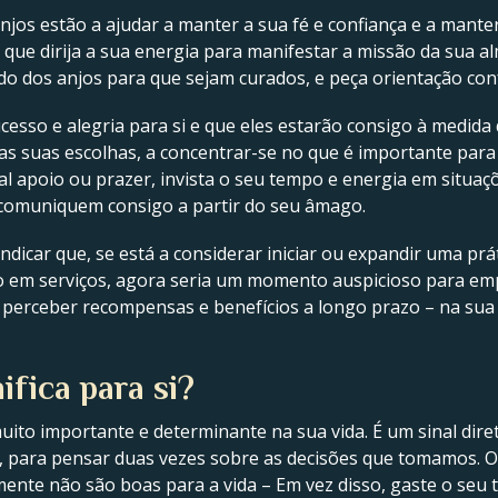
njos estão a ajudar a manter a sua fé e confiança e a mante
 que dirija a sua energia para manifestar a missão da sua 
o dos anjos para que sejam curados, e peça orientação con
esso e alegria para si e que eles estarão consigo à medi
das suas escolhas, a concentrar-se no que é importante para 
l apoio ou prazer, invista o seu tempo e energia em situaç
comuniquem consigo a partir do seu âmago.
ndicar que, se está a considerar iniciar ou expandir uma práti
em serviços, agora seria um momento auspicioso para empr
á perceber recompensas e benefícios a longo prazo – na sua
ifica para si?
uito importante e determinante na sua vida. É um sinal dir
 para pensar duas vezes sobre as decisões que tomamos. O
ente não são boas para a vida – Em vez disso, gaste o seu