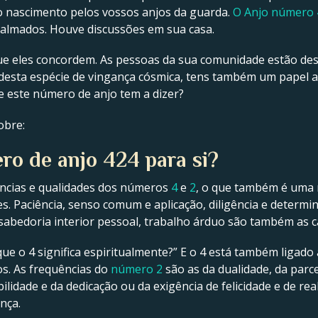
 nascimento pelos vossos anjos da guarda.
O Anjo número 
acalmados. Houve discussões em sua casa.
 que eles concordem. As pessoas da sua comunidade estão de
s desta espécie de vingança cósmica, tens também um papel 
ue este número de anjo tem a dizer?
obre:
ro de anjo 424 para si?
ências e qualidades dos números
4
e
2
, o que também é uma
. Paciência, senso comum e aplicação, diligência e determin
 sabedoria interior pessoal, trabalho árduo são também as c
ue o 4 significa espiritualmente?” E o 4 está também ligado 
s. As frequências do
número 2
são as da dualidade, da parce
ilidade e da dedicação ou da exigência de felicidade e de rea
nça.