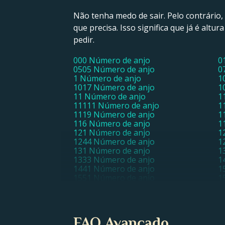
Não tenha medo de sair. Pelo contrário, 
que precisa. Isso significa que já é alt
pedir.
000 Número de anjo
0
0505 Número de anjo
0
1 Número de anjo
1
1017 Número de anjo
1
11 Número de anjo
1
11111 Número de anjo
1
1119 Número de anjo
1
116 Número de anjo
1
121 Número de anjo
1
1244 Número de anjo
1
131 Número de anjo
1
1333 Número de anjo
1
1441 Número de anjo
1
1551 Número de anjo
1
17 Número de anjo
1
1818 Número de anjo
1
2 Número de anjo
2
212 Número de anjo
2
FAQ Avançado
220 Número de anjo
2