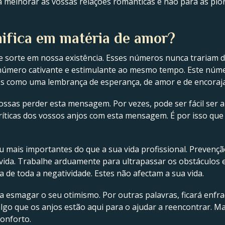
 melhorar as vossas relações românticas e não para as pio
nifica em matéria de amor?
 sorte em nossa existência. Esses números nunca trariam de
 número cativante e estimulante ao mesmo tempo. Este núme
njos como uma lembrança de esperança, de amor e de encora
possas perder esta mensagem. Por vezes, pode ser fácil ser
ríticas dos vossos anjos com esta mensagem. É por isso q
 mais importantes do que a sua vida profissional. Prevenç
vida. Trabalhe arduamente para ultrapassar os obstáculos e 
da de toda a negatividade. Estes não afectam a sua vida.
a esmagar o seu otimismo. Por outras palavras, ficará enfraq
algo que os anjos estão aqui para o ajudar a reencontrar. Ma
conforto.