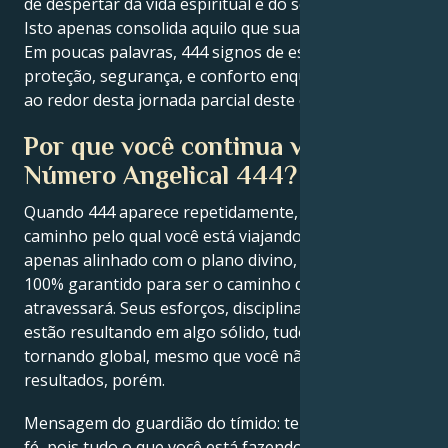
de despertar da vida espiritual e do senso próprio.
Isto apenas consolida aquilo que sua intuição já sabe.
Em poucas palavras, 444 signos de estabilidade,
proteção, segurança, e conforto enquanto servem
ao redor desta jornada parcial deste corpo.
Por que você continua vendo o
Número Angelical 444?
Quando 444 aparece repetidamente, indica que o
caminho pelo qual você está viajando não está
apenas alinhado com o plano divino, mas também é
100% garantido para ser o caminho que você
atravessará. Seus esforços, disciplina e perseverança
estão resultando em algo sólido, tudo está se
tornando global, mesmo que você não esteja vendo
resultados, porém.
Mensagem do guardião do tímido: tenha paciência e
fé, pois tudo o que você está fazendo agora está