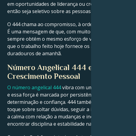
em oportunidades de liderança ou crescimento,
então seja seletivo sobre as pessoas que o cercam.
O 444 chama ao compromisso, à ordem e à eficiência.
É uma mensagem de que, com muito esforço, você
sempre obtém o mesmo esforço de volta. Ele sinaliza
que o trabalho feito hoje fornece os alicerces
duradouros de amanhã.
Número Angelical 444 e
Crescimento Pessoal
O número angelical 444
vibra com uma força interior,
e essa força é marcada por persistência,
determinação e confiança. 444 também é um gentil
toque sobre soltar dúvidas, seguir a intuição, manter
a calma com relação a mudanças e incertezas e
encontrar disciplina e estabilidade na prática diária.