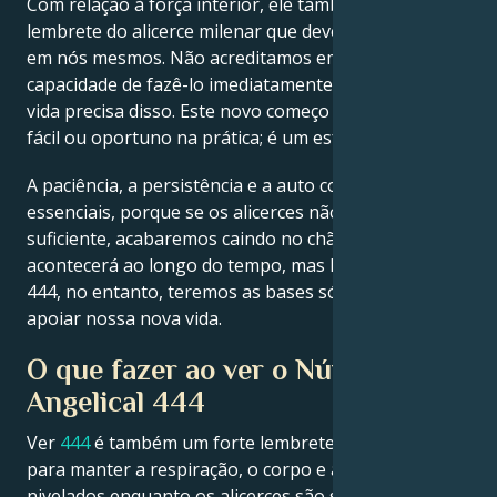
Com relação à força interior, ele também é um
lembrete do alicerce milenar que devemos construir
em nós mesmos. Não acreditamos em nossa própria
capacidade de fazê-lo imediatamente quando nossa
vida precisa disso. Este novo começo também não é
fácil ou oportuno na prática; é um esforço essencial.
A paciência, a persistência e a auto confiança são
essenciais, porque se os alicerces não forem fortes o
suficiente, acabaremos caindo no chão. E algo nisso
acontecerá ao longo do tempo, mas lentamente. Com
444, no entanto, teremos as bases sólidas para
apoiar nossa nova vida.
O que fazer ao ver o Número
Angelical 444
Ver
444
é também um forte lembrete do universo
para manter a respiração, o corpo e a mente
nivelados enquanto os alicerces são solidamente