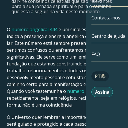
dar-lhe conselhos celestiais que são relevantes
para a sua jornada espiritual e para o caminho
Gémeos
Até à data
que está a seguir na vida neste momento.
Compatibilida
Contacta-nos
Cancro
AstroCartogra
O
número angelical 444
é um sinal espiritual que
Moonologia
Centro de ajuda
indica a presença e energia angélica em sua vida e
Leo
lar. Este número está sempre presente quando
Tarot
sentimos confusos ou enfrentamos mudanças
Virgem
FAQ
significativas. Ele serve como um lembrete de que a
Números de a
fundação que estamos construindo em nosso
Balança
trabalho, relacionamentos e todos os aspectos do
Blog
PT
desenvolvimento pessoal é robusta e está no
Escorpião
caminho certo para a manifestação completa.
English
Quando você testemunha o
número 444
Assina
Sagitário
repetidamente, seja em relógios, recibos ou outra
forma, não é uma coincidência.
Español
O Universo quer lembrar a importância de que você
será guiado e protegido a cada passo do caminho e
Deutsch