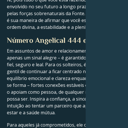
envolvido no seu futuro a longo prazo e garantido
pelas forças sobrenaturais da Fonte. A remodelação
é sua maneira de afirmar que você está seguindo a
ordem divina, a estabilidade e a plenitude.
Número Angelical 444 e o Amor
Em assuntos de amor e relacionamentos, 444 não é
apenas um sinal alegre – é garantido que você seja
fiel, seguro e leal. Para os solteiros, é um lembrete
gentil de continuar a ficar centrado no amor próprio,
equilíbrio emocional e clareza enquanto o parceiro
se forma – fortes conexões estáveis ​​e amorosas que
o apoiam como pessoa, de qualquer maneira que
possa ser. Inspira a confiança, a sinceridade e a
intuição ao tentar um parceiro que apoie o bem-
estar e a saúde mútua.
Para aqueles já comprometidos, ele ordena a força e