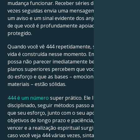
mudança funcionar. Receber séries do número
4
três
vezes seguidas envia uma mensagem bastante clara:
um aviso e um sinal evidente dos anjos e do Universo
de que você é profundamente apoiado, orientado e
protegido.
Quando você vê 444 repetidamente, significa que sua
vida é construída nesse momento. Embora isso
possa não parecer imediatamente benéfico, os
planos superiores percebem que você fez a fundação
do esforço e que as bases – emocionais, espirituais e
materiais – estão sólidas.
444 é um número
super prático. Ele lhe diz para ser
disciplinado, seguir métodos passo a passo e confiar
que seu esforço, junto com o seu apontamento de
objetivos de longo prazo e paciência, ajudará você a
vencer e a realização espiritual surgirá.. Em suma,
caso você veja 444 várias vezes, sinta-se aliviado de