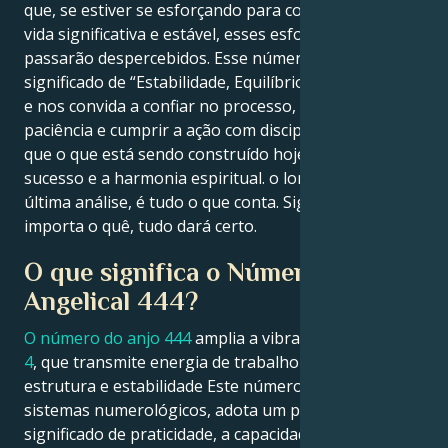
que, se estiver se esforçando para construir uma
vida significativa e estável, esses esforços não
Français
passarão despercebidos. Esse número carrega um
significado de “Estabilidade, Equilíbrio, Força Interior”
e nos convida a confiar no processo, manter a
Português
paciência e cumprir a ação com disciplina, sabendo
que o que está sendo construído hoje sustentará o
sucesso e a harmonia espiritual. o longo prazo, em
العربية
última análise, é tudo o que conta. Significa que, não
importa o quê, tudo dará certo.
日本語
O que significa o Número
Angelical 444?
O número do anjo 444
amplia a vibração do
número
4
, que transmite energia de trabalho árduo,
estrutura e estabilidade Este número, para muitos
sistemas numerológicos, adota um pouco o
significado de praticidade, a capacidade de fazer a