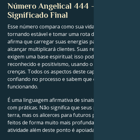
Número Angelical 444 –
Significado Final
Esse número compara como sua vida está se
tornando estável e tomar uma rota de suor. Ele
afirma que carregar suas energias para frente e
alcançar multiplicará clientes. Suas recompensas
exigem uma base espiritual; isso pode ser
reconhecido e positivismo, usando o sistema de
crenças. Todos os aspectos deste capítulo estão
confiando no processo e sabem que está
funcionando.
É uma linguagem afirmativa de sinais combinados
com práticas. Não significa que seus passos irão à
terra, mas os alicerces para futuros passos são
feitos de forma muito mais profunda e dura. Cada
atividade além deste ponto é apoiada pelo céu.