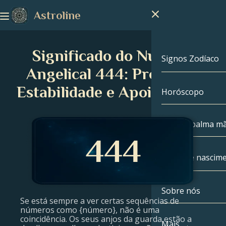
Astroline
Significado do Número
Signos Zodíaco
Angelical 444: Proteção,
Estabilidade e Apoio Divino
Horóscopo
Signos Zodíac
Capricórnio
Leitura palma m
Aquário
Mapa de nascim
Peixes
Sobre nós
Mapa de nasc
Áries
Se está sempre a ver certas sequências de
números como {número}, não é uma
coincidência. Os seus anjos da guarda estão a
Touro
Celebridades
Mais