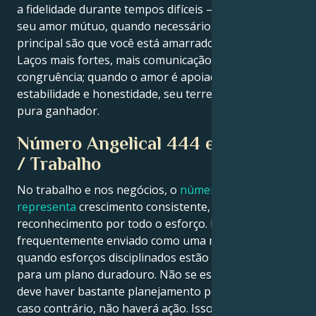
a fidelidade durante tempos difíceis – o empenho de
seu amor mútuo, quando necessário, e a mensagem
principal são que você está amarrado para sempre.
Laços mais fortes, mais comunicação, mais
congruência; quando o amor é apoiado por
estabilidade e honestidade, seu terreno é muito mais
pura ganhador.
Número Angelical 444 e Carreira
/ Trabalho
No trabalho e nos negócios, o
número angelical 444
representa
crescimento consistente, bases sólidas e
reconhecimento por todo o esforço. Ele é
frequentemente enviado como uma mensagem
quando esforços disciplinados estão sendo pedidos
para um plano duradouro. Não se esqueça de que
deve haver bastante planejamento por trás da ação,
caso contrário, não haverá ação. Isso pode resultar