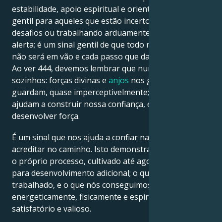
estabilidade, apoio espiritual e orientação. É um sinal
gentil para aqueles que estão incertos, enfrentando
desafios ou trabalhando arduamente. Não é um
alerta; é um sinal gentil de que todo nosso esforço
não será em vão e cada passo que damos é apoiado.
Ao ver 444, devemos lembrar que nunca estamos
sozinhos: forças divinas e
anjos
nos guiam e
guardam, quase imperceptivelmente; eles nos
ajudam a construir nossa confiança, enraizar o foco e
desenvolver força.
É um sinal que nos ajuda a confiar na jornada e
acreditar no caminho. Isto demonstra satisfação com
o próprio processo, cultivado até agora, e espaço
para desenvolvimento adicional; o que temos
trabalhado, e o que nós conseguimos, é
energeticamente, fisicamente e espiritualmente
satisfatório e valioso.