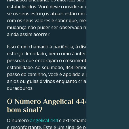
estabelecidos. Você deve considerar cuidadosamente
se os seus esforços atuais estão em alinhamento
com os seus valores e saber que, mesmo se a
mudança não puder ser observada na superfície,
ainda assim acorrer.
Isso é um chamado à paciência, à disciplina e ao
esforço denodado, bem como à interação com
pessoas que encorajam o crescimento e a
estabilidade. Ao seu modo, 444 lembra que a cada
passo do caminho, você é apoiado e protegido por
anjos ou guias divinos enquanto cria resultados
duradouros.
O Número Angelical 444 é um
bom sinal?
O número
angelical 444
é extremamente auspicioso
e reconfortante. Este é um sinal de proteção,