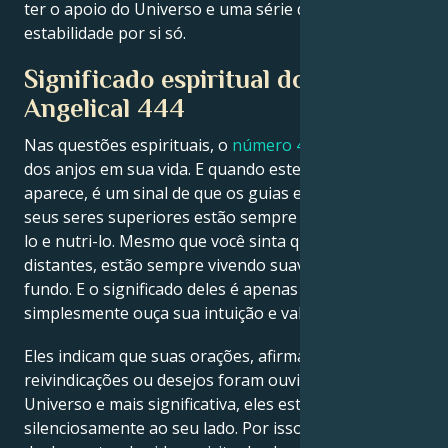
ter o apoio do Universo e uma série de coisas de
estabilidade por si só.
Significado espiritual do Número
Angelical 444
Nas questões espirituais, o
número 444
é um sinal
dos anjos em sua vida. E quando este número
aparece, é um sinal de que os guias espirituais em
seus seres superiores estão sempre lá para protegê-
lo e nutri-lo. Mesmo que você sinta que eles estão
distantes, estão sempre vivendo suavemente de
fundo. E o significado deles é apenas um;
simplesmente ouça sua intuição e valide-a.
Eles indicam que suas orações, afirmações,
reivindicações ou desejos foram ouvidas pelo
Universo e mais significativa, eles estão trabalhando
silenciosamente ao seu lado. Por isso, 444 é um sinal