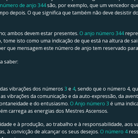
número de anjo 344
são, por exemplo, que um vencedor qu
po depois. O que significa que também não deve desistir do
alho; ambos devem estar presentes.
O anjo número 344
repres
, tome isto como uma indicação de que está na altura de s
saber que mensagem este número de anjo tem reservado para
 a saber:
e das vibrações dos números
3
e
4
, sendo que o número 4, qu
 as vibrações da comunicação e da auto-expressão, da aventur
pontaneidade e do entusiasmo.
O Anjo número 3
é uma indica
m carrega as energias dos Mestres Ascensos.
idade e à produção, ao trabalho e à responsabilidade, aos va
as, à convicção de alcançar os seus desejos.
O número 4
ress