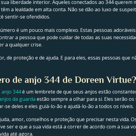
sua liberdade interior. Aqueles conectados ao 344 querem m
e têm a lealdade em alta conta. Não se dão ao luxo de suspe
 sentir-se ofendidos.
mero é um pouco mais complexo. Estas pessoas adoráveis e d
ontrar a pessoa que pode cuidar de todas as suas necessida
 a qualquer crise.
, de proteção e de ajuda. E para eles, essas pessoas que 
ero de anjo 344 de Doreen Virtue
 anjo 344
é um lembrete de que seus anjos estão constant
anjos da guarda
estão sempre a olhar para si. Eles serão o
-se deles e eles guiá-lo-ão e ajudá-lo-ão a todos os níveis.
juda, amor, conselhos e proteção que precisar nesta vida. Os
ve ser e que a sua vida está a correr de acordo com a sua v
vida até agora.