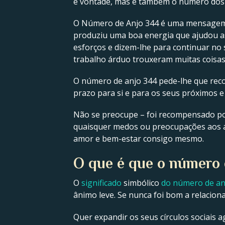
e vontade, mas é também o número dos 
O Número de Anjo 344 é uma mensagem do
produziu uma boa energia que ajudou a
esforços e dizem-lhe para continuar no 
trabalho árduo trouxeram muitas coisas 
O número de anjo 344 pede-lhe que recon
prazo para si e para os seus próximos e
Não se preocupe – foi recompensado por
quaisquer medos ou preocupações aos an
amor e bem-estar consigo mesmo.
O que é que o número d
O
significado
simbólico
do número de an
ânimo leve. Se nunca foi bom a relaciona
Quer expandir os seus círculos sociais a