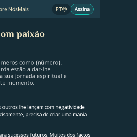
bre Nós
Mais
PT
Assina
com paixão
números como {número},
rda estão a dar-lhe
a sua jornada espiritual e
este momento.
s outros lhe lançam com negatividade.
ecisamente, precisa de criar uma mania
ara sucessos futuros. Muitos dos factos