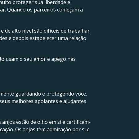
uito proteger sua liberdade e
itar. Quando os parceiros começam a
e alto nível são difíceis de trabalhar.
des e depois estabelecer uma relação
não usam o seu amor e apego nas
?
emente guardando e protegendo você.
s seus melhores apoiantes e ajudantes
 anjos estão de olho em si e certificam-
ocação. Os anjos têm admiração por si e