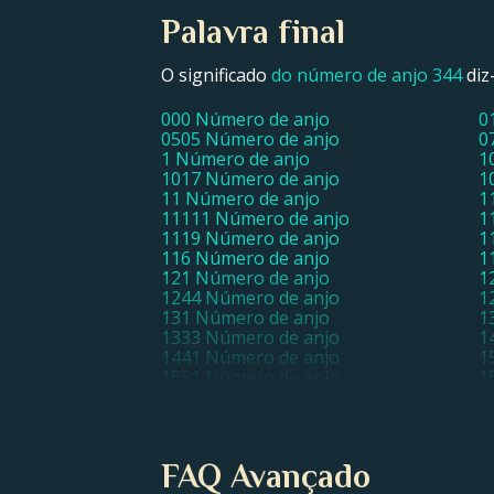
Palavra final
O significado
do número de anjo 344
diz
000 Número de anjo
0
0505 Número de anjo
0
1 Número de anjo
1
1017 Número de anjo
1
11 Número de anjo
1
11111 Número de anjo
1
1119 Número de anjo
1
116 Número de anjo
1
121 Número de anjo
1
1244 Número de anjo
1
131 Número de anjo
1
1333 Número de anjo
1
1441 Número de anjo
1
1551 Número de anjo
1
17 Número de anjo
1
1818 Número de anjo
1
2 Número de anjo
2
212 Número de anjo
2
FAQ Avançado
220 Número de anjo
2