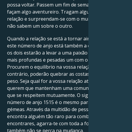
possa voltar. Passem um fim de semana juntos e
façam algo aventureiro. Tragam alguma frescura à
relação e surpreendam-se com o muito que ainda
não sabem um sobre o outro.
Quando a relação se está a tornar ainda mais forte,
este número de anjo está também a dizer que vocês
os dois estarão a levar a uma paixão e intimidade
mais profundas e pesadas um com o outro.
Procurem o equilíbrio na vossa relação, caso
contrário, poderão quebrar as costas com todo o seu
peso. Seja qual for a vossa relação atual, os anjos
querem que mantenham uma comunicação aberta e
que se respeitem mutuamente. O significado do
número de anjo 1515 é o mesmo para as chamas
gémeas. Através da multidão de pessoas, você
encontra alguém tão raro para combinar. Quando o
encontrares, agarra-te com toda a força. Mas
também não se perca na mudança.