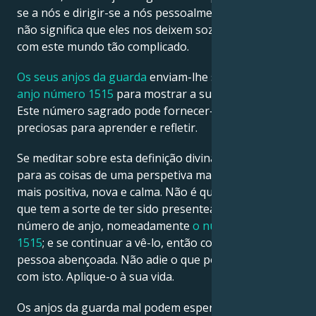
se a nós e dirigir-se a nós pessoalmente. Mas isso
não significa que eles nos deixem sozinhos a lidar
com este mundo tão complicado.
Os seus anjos da guarda
enviam-lhe sinais como o
anjo número 1515
para mostrar a sua iluminação.
Este número sagrado pode fornecer-lhe informações
preciosas para aprender e refletir.
Se meditar sobre esta definição divina, então olhe
para as coisas de uma perspetiva mais elevada –
mais positiva, nova e calma. Não é qualquer pessoa
que tem a sorte de ter sido presenteada com um
número de anjo, nomeadamente
o número de anjo
1515
; e se continuar a vê-lo, então considere-se uma
pessoa abençoada. Não adie o que pode aprender
com isto. Aplique-o à sua vida.
Os anjos da guarda mal podem esperar para ver