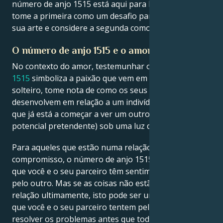
número de anjo 1515 está aqui para lhe dizer que
tome a primeira como um desafio para melhorar a
sua arte e considere a segunda como apenas ruído.
O número de anjo 1515 e o amor
No contexto do amor, testemunhar o
anjo número
1515
simboliza a paixão que vem em sua direção. Se é
solteiro, tome nota de como os seus sentimentos se
desenvolvem em relação a um indivíduo. Mal sabe
que já está a começar a ver um outro (talvez um
potencial pretendente) sob uma luz diferente.
Para aqueles que estão numa relação de
compromisso, o número de anjo 1515 é o sinal de
que você e o seu parceiro têm sentimentos fortes um
pelo outro. Mas se as coisas não estão bem na sua
relação ultimamente, isto pode ser um apelo para
que você e o seu parceiro tentem pelo menos
resolver os problemas antes que toda essa paixão