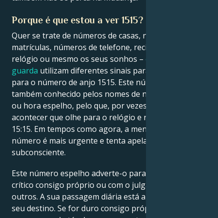
Porque é que estou a ver 1515?
Quer se trate de números de casas, números de
matrículas, números de telefone, recibos, e-mails, o
relógio ou mesmo os seus sonhos –
os anjos da
guarda
utilizam diferentes sinais para o apontar
para o número de anjo 1515. Este número sagrado é
também conhecido pelos nomes de número espelho
ou hora espelho, pelo que, por vezes, pode
acontecer que olhe para o relógio e repare que são
15:15. Em tempos como agora, a mensagem deste
número é mais urgente e tenta apelar ao seu
subconsciente.
Este número espelho adverte-o para não ser tão
crítico consigo próprio ou com o julgamento dos
outros. A sua passagem diária está a levá-lo para o
seu destino. Se for duro consigo próprio, isso será