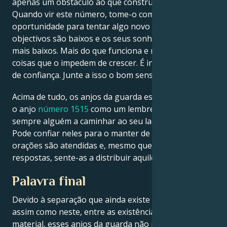
apenas um obstáculo ao que construiu até agora.
Quando vir este número, tome-o como uma
oportunidade para tentar algo novo na vida. Os seus
objectivos são baixos e os seus sonhos são ainda
mais baixos. Mais do que funciona e menos das
coisas que o impedem de crescer. É intuitivo e digno
de confiança. Junte a isso o bom senso para o futuro.
Acima de tudo, os anjos da guarda estão a enviar-lhe
o anjo
número 1515
como um lembrete de que tem
sempre alguém a caminhar ao seu lado nesta vida.
Pode confiar neles para o manter de pé. As suas
orações são atendidas e, mesmo que não ouça as
respostas, sente-as a distribuir aquilo por que rezou.
Palavra final
Devido à separação que ainda existe nesse mundo,
assim como neste, entre as existências espiritual e
material, esses anjos da guarda não podem revelar-