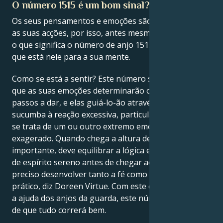
O número 1515 é um bom sinal?
Os seus pensamentos e emoções são a âncora para
as suas acções, por isso, antes mesmo de olhar para
o que significa o número de anjo 1515, considere o
que está nele para a sua mente.
Como se está a sentir? Este número significa dizer
que as suas emoções determinarão os próximos
passos a dar, e elas guiá-lo-ão através da vida. Não
sucumba à reação excessiva, particularmente quando
se trata de um ou outro extremo emocionalmente
exagerado. Quando chega a altura de decidir algo
importante, deve equilibrar a lógica e ter um estado
de espírito sereno antes de chegar ao seu veredito. É
preciso desenvolver tanto a fé como o sentido
prático, diz Doreen Virtue. Com este conhecimento e
a ajuda dos anjos da guarda, este número é um sinal
de que tudo correrá bem.