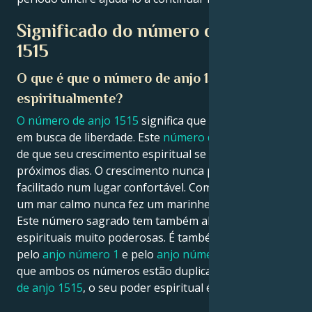
Significado do número de anjo
Français
1515
O que é que o número de anjo 1515 significa
Português
espiritualmente?
O número de anjo 1515
significa que tem uma alma
العربية
em busca de liberdade. Este
número divino
é um sinal
de que seu crescimento espiritual se intensificará nos
日本語
próximos dias. O crescimento nunca pode ser
facilitado num lugar confortável. Como diz o ditado,
um mar calmo nunca fez um marinheiro experiente.
Este número sagrado tem também algumas ligações
espirituais muito poderosas. É também influenciado
pelo
anjo número 1
e pelo
anjo número 5
. Uma vez
que ambos os números estão duplicados no
número
de anjo 1515
, o seu poder espiritual é duplo.