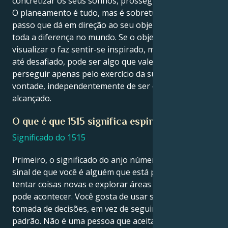
concretizar os seus sonhos, prosseguindo com eles.
O planeamento é tudo, mas é sobretudo o primeiro
passo que dá em direção ao seu objetivo que faz
toda a diferença no mundo. Se o objetivo que está a
visualizar o faz sentir-se inspirado, motivado e talvez
até desafiado, pode ser algo que vale a pena
perseguir apenas pelo exercício da sua força de
vontade, independentemente de ser ou não
alcançado.
O que é que 1515 significa espiritualmente?
Significado do 1515
Primeiro, o significado do anjo número 1515 é um
sinal de que você é alguém que está pronto para
tentar coisas novas e explorar áreas onde a mudança
pode acontecer. Você gosta de usar sua intuição na
tomada de decisões, em vez de seguir procedimentos
padrão. Não é uma pessoa que aceita as coisas pelo