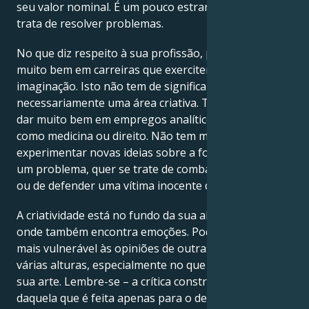
seu valor nominal. É um pouco estranho quando se
trata de resolver problemas.
No que diz respeito à sua profissão, pode dar-se
muito bem em carreiras que exercitem a sua
imaginação. Isto não tem de significar
necessariamente uma área criativa. Também se pode
dar muito bem em empregos analíticos e abafados,
como medicina ou direito. Não tem medo de
experimentar novas ideias sobre a forma de resolver
um problema, quer se trate de combater uma doença
ou de defender uma vítima inocente de uma injustiça.
A criatividade está no fundo da sua alma, um lugar
onde também encontra emoções. Pode sentir-se
mais vulnerável às opiniões de outras pessoas em
várias alturas, especialmente no que diz respeito à
sua arte. Lembre-se – a crítica construtiva é diferente
daquela que é feita apenas para o deitar abaixo. O