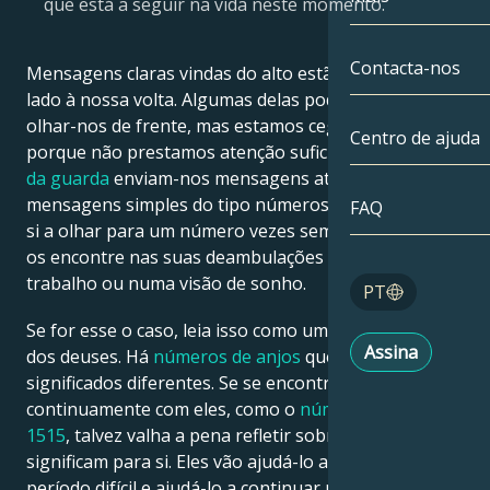
que está a seguir na vida neste momento.
Gémeos
Até à data
Compatibilida
Contacta-nos
Mensagens claras vindas do alto estão por todo o
Cancro
AstroCartogra
lado à nossa volta. Algumas delas podem estar a
Moonologia
olhar-nos de frente, mas estamos cegos para elas
Centro de ajuda
Leo
porque não prestamos atenção suficiente. Os
anjos
Tarot
da guarda
enviam-nos mensagens através de
Virgem
mensagens simples do tipo números de anjo. Dá por
FAQ
Números de a
si a olhar para um número vezes sem conta? Talvez
Balança
os encontre nas suas deambulações diárias, no
Blog
trabalho ou numa visão de sonho.
PT
Escorpião
Se for esse o caso, leia isso como uma mensagem
English
Assina
dos deuses. Há
números de anjos
que têm
Sagitário
significados diferentes. Se se encontrar
Español
continuamente com eles, como o
número de anjo
1515
, talvez valha a pena refletir sobre o que
significam para si. Eles vão ajudá-lo a ultrapassar um
Deutsch
período difícil e ajudá-lo a continuar na direção certa.