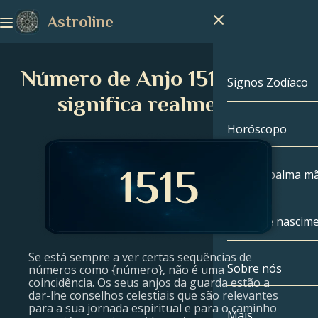
Astroline
Número de Anjo 1515: O que
Signos Zodíaco
significa realmente?
Horóscopo
Signos Zodíac
Capricórnio
Leitura palma m
Aquário
Mapa de nascim
Peixes
Se está sempre a ver certas sequências de
Sobre nós
Mapa de nasc
números como {número}, não é uma
Áries
coincidência. Os seus anjos da guarda estão a
dar-lhe conselhos celestiais que são relevantes
para a sua jornada espiritual e para o caminho
Touro
Celebridades
Mais