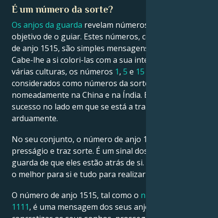
É um número da sorte?
Os anjos da guarda
revelam números de anjo com o
objetivo de o guiar. Estes números, como o número
de anjo 1515, são simples mensagens vindas de cima.
Cabe-lhe a si colori-las com a sua interpretação. Em
várias culturas, os números
1
,
5
e
15
são
considerados como números da sorte,
nomeadamente na China e na Índia. É um sinal de
sucesso no lado em que se está a trabalhar mais
arduamente.
No seu conjunto, o número de anjo 1515 é um bom
presságio e traz sorte. É um sinal dos seus anjos da
guarda de que eles estão atrás de si. Eles só desejam
o melhor para si e tudo para realizar os seus sonhos.
O número de anjo 1515, tal como o
número de anjo
1111
, é uma mensagem dos seus anjos que significa