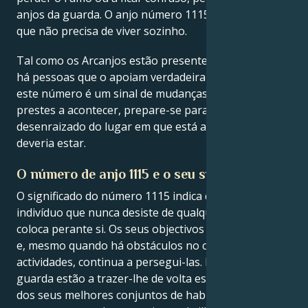
anjos da guarda. O anjo número 1115 é a prova de
que não precisa de viver sozinho.
Tal como os Arcanjos estão presentes na sua vida,
há pessoas que o apoiam verdadeiramente. Como
este número é um sinal de mudanças que estão
prestes a acontecer, prepare-se para ser
desenraizado do lugar em que está agora para onde
deveria estar.
O número de anjo 1115 e o seu significado
O significado do número 1115 indica que é um
indivíduo que nunca desiste de qualquer missão que
coloca perante si. Os seus objectivos levam-no a agir
e, mesmo quando há obstáculos no caminho dessas
actividades, continua a persegui-las. E os anjos da
guarda estão a trazer-lhe de volta esse desafio. É um
dos seus melhores conjuntos de habilidades para