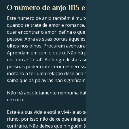
O número de anjo 1115 e o amor
Este número de anjo também é muito importante
quando se trata de amor e romance. Se é solteiro e
quer encontrar o amor, defina o que deseja numa
pessoa. Abra as suas portas àqueles que encontra
olhos nos olhos. Procurem aventuras juntos.
Aprendam um com o outro. Não há pressa em
encontrar “o tal”. Ao longo desta fase, outras
pessoas podem interferir desnecessariamente ou
incitá-lo a ter uma relação desejada com alguém, mas
saiba que as palavras não significam nada.
Não há absolutamente nenhuma data limite ou limite
de corte.
Esta é a sua vida e está a vivê-la ao seu próprio
ritmo, por isso não deixe que ninguém lhe diga o
contrário. Não deixes que ninguém (e com isto quero