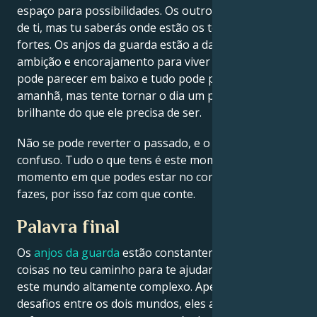
espaço para possibilidades. Os outros podem duvidar
de ti, mas tu saberás onde estão os teus pontos
fortes. Os anjos da guarda estão a dar-lhe força,
ambição e encorajamento para viver cada dia. Tudo
pode parecer em baixo e tudo pode parecer sombrio
amanhã, mas tente tornar o dia um pouco mais
brilhante do que ele precisa de ser.
Não se pode reverter o passado, e o futuro está
confuso. Tudo o que tens é este momento. É o único
momento em que podes estar no comando do que
fazes, por isso faz com que conte.
Palavra final
Os
anjos da guarda
estão constantemente a colocar
coisas no teu caminho para te ajudar a dar sentido a
este mundo altamente complexo. Apesar dos
desafios entre os dois mundos, eles ainda fazem um