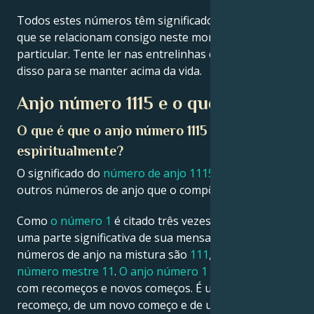
Todos estes números têm significados importantes
Français
que se relacionam consigo neste momento
particular. Tente ler nas entrelinhas e tirar partido
disso para se manter acima da vida.
Português
Anjo número 1115 e o que significa
العربية
O que é que o anjo número 1115 significa
espiritualmente?
日本語
O significado do
número de anjo 1115
é derivado de
outros números de anjo que o compõem.
Como
o número 1
é citado três vezes, ele se torna
uma parte significativa de sua mensagem. Outros
números de anjo na mistura são
111
,
115
,
15
e
o
número mestre 11
.
O anjo número 1
está relacionado
com recomeços e novos começos. É um símbolo de
recomeço, de um novo começo e de um novo dia.