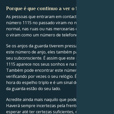
Porque é que continuo a ver o 1115?
As pessoas que entraram em contacto com o anjo
número 1115 no passado viram-no na sua vida
normal, nas ruas ou nas mercearias e, por vezes, até
o viram como um número de telefone.
Se os anjos da guarda tiverem pressa em passar-lhe
este número de anjo, eles também passarão para o
seu subconsciente. É assim que este número de anjo
1115 aparece nos seus sonhos e na sua mente.
Também pode encontrar este número de anjo
verificando por vezes o seu relógio. É a chamada
hora do espelho triplo e é um sinal de que os anjos
da guarda estão do seu lado.
Acredite ainda mais naquilo que pode alcançar.
Haverá sempre incertezas pela frente, mas se
esperar até ter certezas suficientes, não haverá