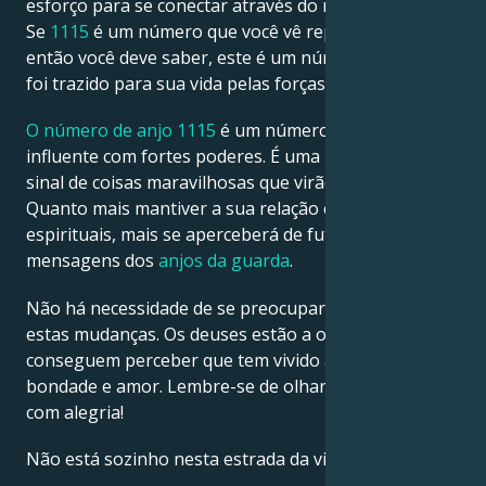
esforço para se conectar através do número do anjo.
Se
1115
é um número que você vê repetidamente,
então você deve saber, este é um número de anjo e
foi trazido para sua vida pelas forças divinas.
O número de anjo 1115
é um número de anjo
influente com fortes poderes. É uma indicação, um
sinal de coisas maravilhosas que virão no futuro.
Quanto mais mantiver a sua relação com os seres
espirituais, mais se aperceberá de futuros milagres e
mensagens dos
anjos da guarda
.
Não há necessidade de se preocupar com todas
estas mudanças. Os deuses estão a olhar por si e
conseguem perceber que tem vivido a sua vida com
bondade e amor. Lembre-se de olhar para a frente
com alegria!
Não está sozinho nesta estrada da vida.