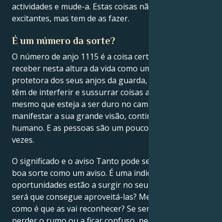
actividades e mude-a. Estas coisas não são
excitantes, mas tem de as fazer.
É um número da sorte?
O número de anjo 1115 é a coisa certa que precisa de
receber nesta altura da vida como uma mensagem
protetora dos seus anjos da guarda, que sentem que
têm de interferir e sussurrar coisas ao seu ouvido. E
mesmo que esteja a ser duro no caminho para
manifestar a sua grande visão, continua a ser
humano. E as pessoas são um pouco confusas às
vezes.
O significado e o aviso Tanto pode ser um sinal de
boa sorte como um aviso. É uma indicação de que as
oportunidades estão a surgir no seu caminho, mas
será que consegue aproveitá-las? Melhor ainda,
como é que as vai reconhecer? Se sentir que está a
perder o rumo ou a ficar confuso, peça ajuda aos