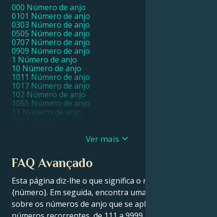
000 Número de anjo
0101 Número de anjo
0303 Número de anjo
0505 Número de anjo
0707 Número de anjo
0909 Número de anjo
1 Número de anjo
10 Número de anjo
1011 Número de anjo
1017 Número de anjo
102 Número de anjo
1055 Número de anjo
11 Número de anjo
111 Número de anjo
1111 Número de anjo
11111 Número de anjo
Ver mais
1115 Número de anjo
1117 Número de anjo
FAQ Avançado
1119 Número de anjo
112 Número de anjo
Esta página diz-lhe o que significa o número de anjo
115 Número de anjo
116 Número de anjo
{número}. Em seguida, encontra uma FAQ geral
119 Número de anjo
sobre os números de anjo que se aplica a todos os
12 Número de anjo
números recorrentes, de 111 a 9999.
121 Número de anjo