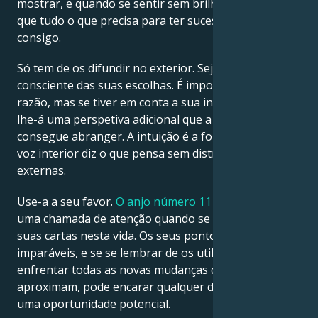
mostrar, e quando se sentir sem brilho, lembre-se
que tudo o que precisa para ter sucesso já está
consigo.
Só tem de os difundir no exterior. Seja mais
consciente das suas escolhas. É importante ouvir a
razão, mas se tiver em conta a sua intuição, esta dar-
lhe-á uma perspetiva adicional que a lógica não
consegue abranger. A intuição é a forma como a sua
voz interior diz o que pensa sem distracções
externas.
Use-a a seu favor.
O anjo número 1115
é também
uma chamada de atenção quando se trata de jogar as
suas cartas nesta vida. Os seus pontos fortes são
imparáveis, e se se lembrar de os utilizar para
enfrentar todas as novas mudanças que se
aproximam, pode encarar qualquer dificuldade como
uma oportunidade potencial.