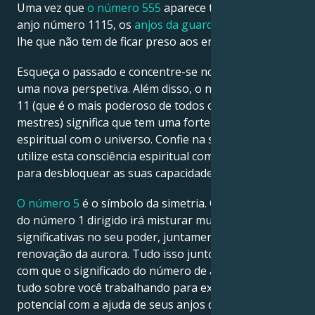
Uma vez que
o número 555
aparece três vezes no
anjo número 1115, os
anjos da guarda
estão a dizer-
lhe que não tem de ficar preso aos erros do passado.
Esqueça o passado e concentre-se no futuro com
uma nova perspetiva. Além disso, o número mestre
11 (que é o mais poderoso de todos os números
mestres) significa que tem uma forte ligação
espiritual com o universo. Confie na sua intuição e
utilize esta consciência espiritual como uma chave
para desbloquear as suas capacidades interiores.
O número 5
é o símbolo da simetria. O fluxo de fadas
do número 1 dirigido irá misturar mudanças
significativas no seu poder, juntamente com uma
renovação da aurora. Tudo isso junto é o que faz
com que o significado do número de anjo 1115 seja
tudo sobre você trabalhando para explorar seu
potencial com a ajuda de seus anjos da guarda.