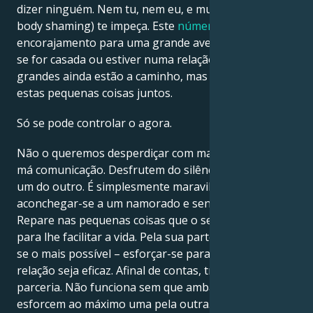
dizer ninguém. Nem tu, nem eu, e muito menos o
body shaming) te impeça. Este
número de anjo
é um
encorajamento para uma grande aventura na vida,
se for casada ou estiver numa relação. As coisas
grandes ainda estão a caminho, mas vamos valorizar
estas pequenas coisas juntos.
Só se pode controlar o agora.
Não o queremos desperdiçar com mal-entendidos e
má comunicação. Desfrutem do silêncio do abraço
um do outro. É simplesmente maravilhoso poder
aconchegar-se a um namorado e sentir-se seguro.
Repare nas pequenas coisas que o seu parceiro faz
para lhe facilitar a vida. Pela sua parte, deve esforçar-
se o mais possível – esforçar-se para que a sua
relação seja eficaz. Afinal de contas, trata-se de uma
parceria. Não funciona sem que ambas as partes se
esforcem ao máximo uma pela outra.