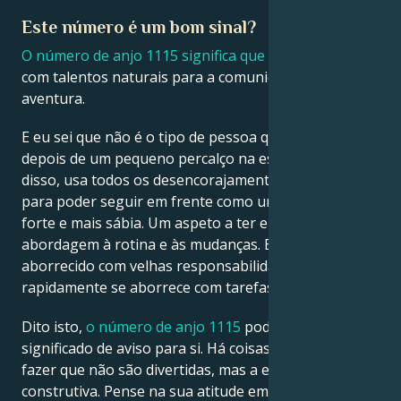
Este número é um bom sinal?
O número de anjo 1115 significa que
é abençoado
com talentos naturais para a comunicação e a
aventura.
E eu sei que não é o tipo de pessoa que desiste
depois de um pequeno percalço na estrada. Em vez
disso, usa todos os desencorajamentos como lições
para poder seguir em frente como uma pessoa mais
forte e mais sábia. Um aspeto a ter em conta é a sua
abordagem à rotina e às mudanças. Estando
aborrecido com velhas responsabilidades,
rapidamente se aborrece com tarefas aborrecidas.
Dito isto,
o número de anjo 1115
pode ter um
significado de aviso para si. Há coisas que tem de
fazer que não são divertidas, mas a experiência é
construtiva. Pense na sua atitude em relação a estas