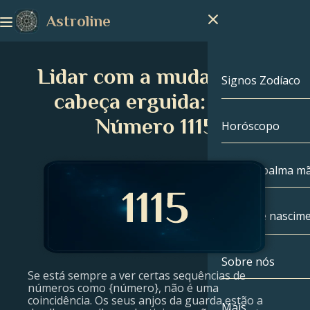
Astroline
Lidar com a mudança de
Signos Zodíaco
cabeça erguida: Anjo
Número 1115
Horóscopo
Signos Zodíac
Capricórnio
Leitura palma m
Aquário
Mapa de nascim
Peixes
Sobre nós
Mapa de nasc
Áries
Se está sempre a ver certas sequências de
números como {número}, não é uma
coincidência. Os seus anjos da guarda estão a
Touro
Celebridades
Mais