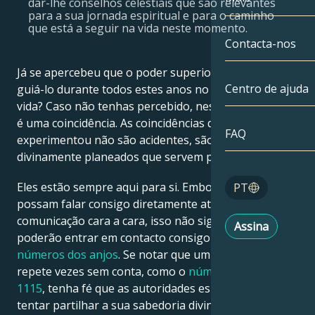
dar-lhe conselhos celestiais que são relevantes
para a sua jornada espiritual e para o caminho
Gémeos
Até à data
que está a seguir na vida neste momento.
Compatibilida
Contacta-nos
Cancro
AstroCartogra
Já se apercebeu que o poder superior tem estado a
Moonologia
Centro de ajuda
guiá-lo durante todos estes anos no seu percurso de
Leo
vida? Caso não tenhas percebido, neste mundo nada
Tarot
é uma coincidência. As coincidências que
Virgem
FAQ
experimentou não são acidentes, são todos eventos
Números de a
divinamente planeados que servem para o ajudar.
Balança
Blog
Eles estão sempre aqui para si. Embora eles não
PT
Escorpião
possam falar consigo diretamente através de uma
English
comunicação cara a cara, isso não significa que nunca
Assina
Sagitário
poderão entrar em contacto consigo através dos
números dos anjos
. Se notar que um número se
Español
repete vezes sem conta, como o
número de anjo
1115
, tenha fé que as autoridades espirituais estão a
tentar partilhar a sua sabedoria divina consigo.
Deutsch