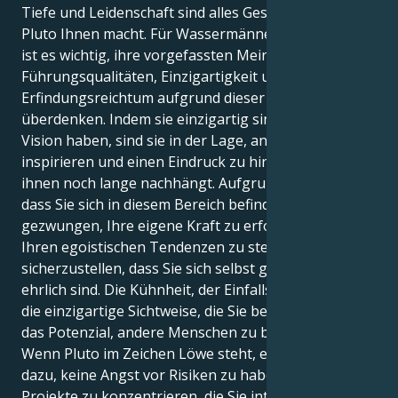
Tiefe und Leidenschaft sind alles Geschenke, die
Pluto Ihnen macht. Für Wassermänner und -frauen
ist es wichtig, ihre vorgefassten Meinungen über
Führungsqualitäten, Einzigartigkeit und
Erfindungsreichtum aufgrund dieser Stellung zu
überdenken. Indem sie einzigartig sind und eine
Vision haben, sind sie in der Lage, andere zu
inspirieren und einen Eindruck zu hinterlassen, der
ihnen noch lange nachhängt. Aufgrund der Tatsache,
dass Sie sich in diesem Bereich befinden, sind Sie
gezwungen, Ihre eigene Kraft zu erforschen, sich
Ihren egoistischen Tendenzen zu stellen und
sicherzustellen, dass Sie sich selbst gegenüber
ehrlich sind. Die Kühnheit, der Einfallsreichtum und
die einzigartige Sichtweise, die Sie besitzen, haben
das Potenzial, andere Menschen zu beeinflussen.
Wenn Pluto im Zeichen Löwe steht, ermutigt er Sie
dazu, keine Angst vor Risiken zu haben, sich auf
Projekte zu konzentrieren, die Sie interessieren, und