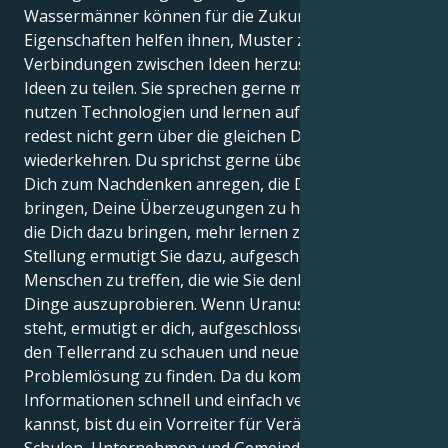
Wassermänner können für die Zukunft planen. Diese
Eigenschaften helfen ihnen, Muster zu erkennen,
Verbindungen zwischen Ideen herzustellen und neue
Ideen zu teilen. Sie sprechen gerne mit Menschen,
nutzen Technologien und lernen auf neue Weise. Du
redest nicht gern über die gleichen Dinge, die immer
wiederkehren. Du sprichst gerne über Dinge, die
Dich zum Nachdenken anregen, die Dich dazu
bringen, Deine Überzeugungen zu hinterfragen, und
die Dich dazu bringen, mehr lernen zu wollen. Diese
Stellung ermutigt Sie dazu, aufgeschlossen zu sein,
Menschen zu treffen, die wie Sie denken, und neue
Dinge auszuprobieren. Wenn Uranus in Zwillinge
steht, ermutigt er dich, aufgeschlossen zu sein, über
den Tellerrand zu schauen und neue Wege zur
Problemlösung zu finden. Da du komplizierte
Informationen schnell und einfach verarbeiten
kannst, bist du ein Vorreiter für Veränderungen in
Schulen, Unternehmen und Gemeinden. Sie sind eine