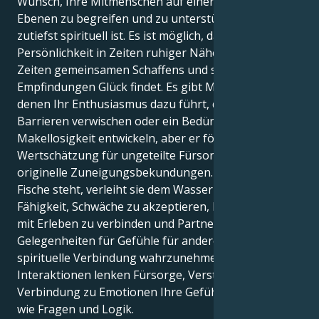
Wunsch, Ihre Mitmenschen auf einer Reihe von
Ebenen zu begreifen und zu unterstützen, die
zutiefst spirituell ist. Es ist möglich, dass Ihre
Persönlichkeit in Zeiten ruhiger Nähe zu anderen, in
Zeiten gemeinsamen Schaffens und sanfter
Empfindungen Glück findet. Es gibt Momente, in
denen Ihr Enthusiasmus dazu führt, dass Sie
Barrieren verwischen oder ein Bedürfnis nach
Makellosigkeit entwickeln, aber er fördert auch die
Wertschätzung für ungeteilte Fürsorge und
originelle Zuneigungsbekundungen. Wenn Venus in
Fische steht, verleiht sie dem Wassermann die
Fähigkeit, Schwäche zu akzeptieren, Intellektuelles
mit Erleben zu verbinden und Partnerschaften als
Gelegenheiten für Gefühle für andere, Führung und
spirituelle Verbindung wahrzunehmen. In diesen
Interaktionen lenken Fürsorge, Verständnis und die
Verbindung zu Emotionen Ihre Gefühle ebenso stark
wie Fragen und Logik.