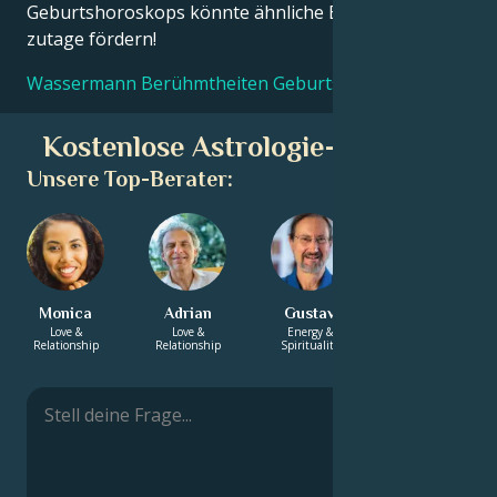
Geburtshoroskops könnte ähnliche Erkenntnisse
zutage fördern!
Wassermann Berühmtheiten Geburtstabellen
Kostenlose Astrologie-Beratung
Unsere Top-Berater:
Monica
Adrian
Gustav
Aleesha
Love &
Love &
Energy &
Energy &
Relationship
Relationship
Spirituality
Spirituality