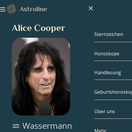
Astroline
Alice Cooper
Sternzeichen
Horoskope
Sternzeichen
Steinbock
Handlesung
Wassermann
Geburtshorosko
Fische
Über uns
Geburtshoros
Widder
Wassermann
Stier
Berühmtheite
Mehr