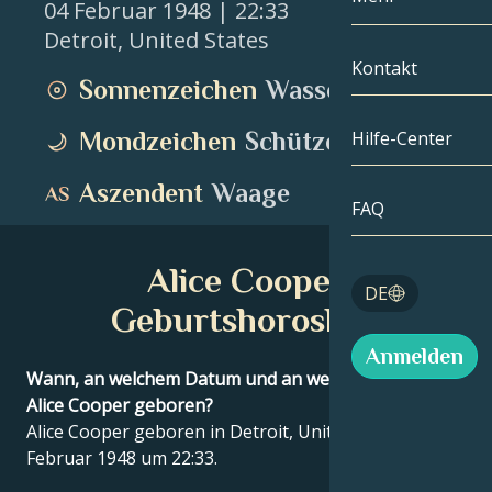
04 Februar 1948
| 22:33
Detroit
,
United States
Zwillinge
Nach Datum
Kompatibilität
Kontakt
Sonnenzeichen
Wassermann
Krebs
AstroKartogra
Mondologie
Mondzeichen
Schütze
Hilfe-Center
Löwe
Tarot
Aszendent
Waage
Jungfrau
FAQ
Engelszahlen
Waage
Alice Cooper
Blog
DE
Skorpion
Geburtshoroskop
English
Anmelden
Schütze
Wann, an welchem Datum und an welchem Ort wurde
Alice Cooper geboren?
Español
Alice Cooper geboren in Detroit, United States am 04
Februar 1948 um 22:33.
Deutsch