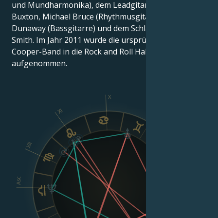
und Mundharmonika), dem Leadgitarristen Glen
Buxton, Michael Bruce (Rhythmusgitarre), Dennis
Dunaway (Bassgitarre) und dem Schlagzeuger Neal
Smith. Im Jahr 2011 wurde die ursprüngliche Alice
Cooper-Band in die Rock and Roll Hall of Fame
aufgenommen.
X
XI
IX
XII
VIII
Asc
Dsc