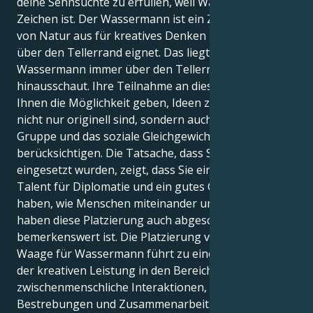
deine Sehnsüchte zu erfüllen, weil Waage dein
Zeichen ist. Der Wassermann ist ein Zeichen, das sich
von Natur aus für kreatives Denken und den Blick
über den Tellerrand eignet. Das liegt daran, dass der
Wassermann immer über den Tellerrand
hinausschaut. Ihre Teilnahme an dieser Position wird
Ihnen die Möglichkeit geben, Ideen zu entwickeln, die
nicht nur originell sind, sondern auch das Wohl der
Gruppe und das soziale Gleichgewicht in ihr
berücksichtigen. Die Tatsache, dass Sie hier
eingesetzt wurden, zeigt, dass Sie ein natürliches
Talent für Diplomatie und ein gutes Gespür dafür
haben, wie Menschen miteinander umgehen. Sie
haben diese Platzierung auch abgeschlossen, was
bemerkenswert ist. Die Platzierung von Neptun in
Waage für Wassermann führt zu einer Steigerung
der kreativen Leistung in den Bereichen
zwischenmenschliche Interaktionen, künstlerische
Bestrebungen und Zusammenarbeit. Aufgrund Ihres