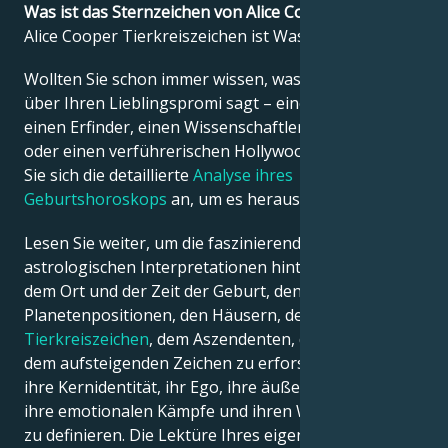
Was ist das Sternzeichen von Alice Cooper?
Alice Cooper Tierkreiszeichen ist Wassermann.
Français
Wollten Sie schon immer wissen, was die Astrologie
über Ihren Lieblingspromi sagt – einen Politiker,
Português
einen Erfinder, einen Wissenschaftler, einen Musiker
oder einen verführerischen Hollywood-Star? Sehen
Sie sich die detaillierte
Analyse ihres
العربية
Geburtshoroskops
an, um es herauszufinden!
Lesen Sie weiter, um die faszinierenden
日本語
astrologischen Interpretationen hinter dem Datum,
dem Ort und der Zeit der Geburt, den
Planetenpositionen, den Häusern, dem
Tierkreiszeichen
, dem Aszendenten, dem Mond und
dem aufsteigenden Zeichen zu erforschen – und so
ihre Kernidentität, ihr Ego, ihre äußere Erscheinung,
ihre emotionalen Kämpfe und ihren Weg zum Erfolg
zu definieren. Die Lektüre Ihres eigenen