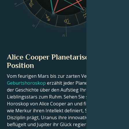
II
VI
III
V
IV
Alice Cooper Planetarische
Position
Vom feurigen Mars bis zur zarten Venus – in diesem
Geburtshoroskop
erzählt jeder Planet seinen Teil
der Geschichte über den Aufstieg Ihres
Lieblingsstars zum Ruhm. Sehen Sie sich das Astro-
Horoskop von Alice Cooper an und finden Sie heraus,
wie Merkur ihren Intellekt definiert, Saturn ihre
Disziplin prägt, Uranus ihre innovativen Ideen
beflügelt und Jupiter ihr Glück regiert.