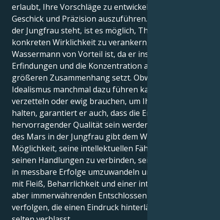
erlaubt, Ihre Vorschläge zu entwickeln und alles mit
Geschick und Präzision auszuführen. Wenn Mars in
der Jungfrau steht, ist es möglich, Theorien in der
konkreten Wirklichkeit zu verankern, was für den
Wassermann von Vorteil ist, da er instinktiv auf
Erfindungen und die Konzentration auf einen
größeren Zusammenhang setzt. Obwohl Ihr
Idealismus manchmal dazu führen kann, dass Sie sich
verzetteln oder ewig brauchen, um Ihr Tempo zu
halten, garantiert er auch, dass die Ergebnisse von
hervorragender Qualität sein werden. Die Stellung
des Mars in der Jungfrau gibt dem Wassermann die
Möglichkeit, seine intellektuellen Fähigkeiten mit
seinen Handlungen zu verbinden, seine Leidenschaft
in messbare Erfolge umzuwandeln und seine Ziele
mit Fleiß, Beharrlichkeit und einer introspektiven,
aber immerwährenden Entschlossenheit zu
verfolgen, die einen Eindruck hinterlässt, der nur
selten verblasst.