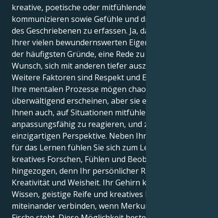
kreative, poetische oder mitfühlende Weise zu
kommunizieren sowie Gefühle und die Bedeutung
des Geschriebenen zu erfassen. Ja, das ist nur eine
Ihrer vielen bewundernswerten Eigenschaften. Einer
der häufigsten Gründe, eine Rede zu halten, ist der
Wunsch, sich mit anderen tiefer auszutauschen.
Weitere Faktoren sind Respekt und Einfallsreichtum.
Ihre mentalen Prozesse mögen chaotisch oder
überwältigend erscheinen, aber sie ermöglichen es
Ihnen auch, auf Situationen mitfühlend und
anpassungsfähig zu reagieren, und zwar aus einer
einzigartigen Perspektive. Neben Ihrer Leidenschaft
für das Lernen fühlen Sie sich zum Lernen durch
kreatives Forschen, Fühlen und Beobachten
hingezogen, denn Ihr persönlicher Raum ist voller
Kreativität und Weisheit. Ihr Gehirn kann natürliches
Wissen, geistige Reife und kreatives Denken effektiv
miteinander verbinden, wenn Merkur im Zeichen
Fische steht. Diese Möglichkeit besteht, wenn