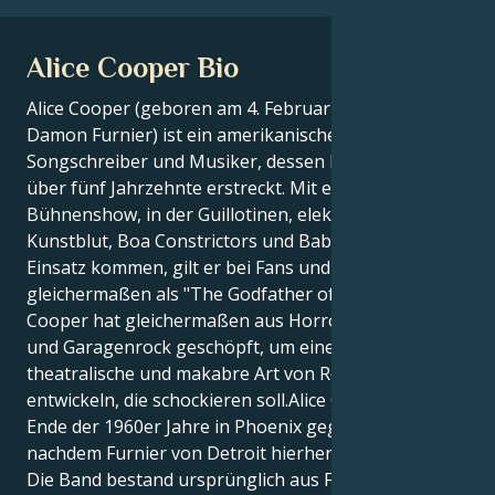
Alice Cooper Bio
Alice Cooper (geboren am 4. Februar 1948 als Vincent
Damon Furnier) ist ein amerikanischer Rocksänger,
Songschreiber und Musiker, dessen Karriere sich
über fünf Jahrzehnte erstreckt. Mit einer
Bühnenshow, in der Guillotinen, elektrische Stühle,
Kunstblut, Boa Constrictors und Babypuppen zum
Einsatz kommen, gilt er bei Fans und Kollegen
gleichermaßen als "The Godfather of Shock Rock";;
Cooper hat gleichermaßen aus Horrorfilmen, Varieté
und Garagenrock geschöpft, um eine grandios
theatralische und makabre Art von Rock zu
entwickeln, die schockieren soll.Alice Cooper wurde
Ende der 1960er Jahre in Phoenix gegründet,
nachdem Furnier von Detroit hierher gezogen war.
Die Band bestand ursprünglich aus Furnier (Gesang