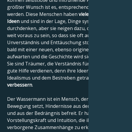
können selbstlose und mitfühlende Freunde sein. Ihr
größter Wunsch ist es, entsprechend behandelt zu
werden. Diese Menschen haben
viele unglaubliche
Ideen
und sind in der Lage, Dinge systematisch zu
durchdenken, aber sie neigen dazu, dem Gewohnten
weit voraus zu sein, so dass sie oft auf
Unverständnis und Enttäuschung stoßen; sie werden
bald mit einer neuen, ebenso originellen Idee
aufwarten und die Geschichte wird sich wiederholen.
Sie sind Träumer, die Verständnis für andere und
gute Hilfe verdienen, denn ihre Ideen sind von tiefem
Idealismus und dem Bestreben getragen,
die Welt zu
verbessern
.
Der Wassermann ist ein Mensch, der Dinge in
Bewegung setzt, Hindernisse aus dem Weg räumt
und aus der Bedrängnis befreit. Er hat eine große
Vorstellungskraft und Intuition, die ihn befähigt,
verborgene Zusammenhänge zu erkennen und "um