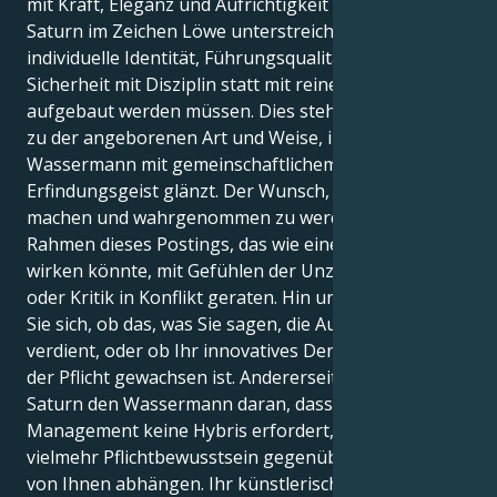
mit Kraft, Eleganz und Aufrichtigkeit zu vertreten.
Saturn im Zeichen Löwe unterstreicht, dass
individuelle Identität, Führungsqualitäten und
Sicherheit mit Disziplin statt mit reinem Instinkt
aufgebaut werden müssen. Dies steht im Gegensatz
zu der angeborenen Art und Weise, in der der
Wassermann mit gemeinschaftlichem Denken und
Erfindungsgeist glänzt. Der Wunsch, Eindruck zu
machen und wahrgenommen zu werden, könnte im
Rahmen dieses Postings, das wie eine Bewertung
wirken könnte, mit Gefühlen der Unzulänglichkeit
oder Kritik in Konflikt geraten. Hin und wieder fragen
Sie sich, ob das, was Sie sagen, die Aufmerksamkeit
verdient, oder ob Ihr innovatives Denken dem Druck
der Pflicht gewachsen ist. Andererseits erinnert
Saturn den Wassermann daran, dass wahres
Management keine Hybris erfordert, sondern
vielmehr Pflichtbewusstsein gegenüber anderen, die
von Ihnen abhängen. Ihr künstlerischer Geist muss