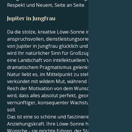
Respekt und Neuem, Seite an Seite.
Jupiter in Jungfrau
Da die stolze, kreative Löwe-Sonne im
anspruchsvollen, dienstleistungsorientierten Bereich
von Jupiter in Jungfrau glücklich und expansiv ist,
wird Ihr natürlicher Sinn für Großzügigkeit durch
eine Landschaft von intellektuellem Vertrauen und
dramatischem Pragmatismus gelenkt. Ihre äußere
Natur liebt es, im Mittelpunkt zu stehen, und
verkündet mit wildem Mut, während Ihr inneres
Reich der Motivation von dem Wunsch angetrieben
wird, dass alles absolut perfekt, geordnet und ein
vernünftiger, konsequenter Wachstumsprozess sein
soll.
Das ist eine so schöne und faszinierende
Anziehungskraft. Ihre Löwe-Sonne hat ehrgeizige
Wünsche - sie möchte führen, der Star der Show sein