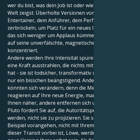
wer du bist, was dein Job ist oder wie du dich in der
Welt zeigst. Überholte Versionen von "Leo, dem
Entertainer, dem Anführer, dem Performer" könnten
zerbröckeln, um Platz für ein neues Ich zu machen,
das sich weniger um Applaus kümmert und sich mehr
auf seine unverfälschte, magnetische Präsenz
konzentriert.
Andere werden Ihre Intensität spüren. Sie werden
eine Kraft ausstrahlen, die nichts mit Charme zu tun
hat - sie ist todsicher, transformativ und mehr als
nur ein bisschen beängstigend. Andere Beziehungen
könnten sich verändern, denn die Menschen
reagieren auf Ihre neue Energie, manche kommen
Ihnen näher, andere entfernen sich von Ihnen.
Pluto fordert Sie auf, die Autoritätsperson zu
werden, nicht sie zu projizieren. Sie sollen mit gutem
Beispiel vorangehen, nicht mit Ihrem Ego. Wenn
dieser Transit vorbei ist, Löwe, werden Sie eine völlig