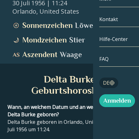
30 Juli 1956
| 11:24
Orlando
,
United States
Zwillinge
Nach Datum
Kompatibilität
Kontakt
Sonnenzeichen
Löwe
Krebs
AstroKartogra
Mondologie
Mondzeichen
Stier
Hilfe-Center
Löwe
Tarot
Aszendent
Waage
Jungfrau
FAQ
Engelszahlen
Waage
Delta Burke
Blog
DE
Skorpion
Geburtshoroskop
English
Anmelden
Schütze
Wann, an welchem Datum und an welchem Ort wurde
Delta Burke geboren?
Español
Delta Burke geboren in Orlando, United States am 30
Juli 1956 um 11:24.
Deutsch