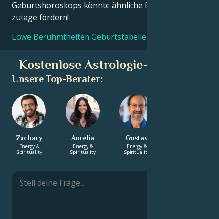
Geburtshoroskops könnte ähnliche Erkenntnisse
zutage fördern!
Löwe Berühmtheiten Geburtstabellen
Kostenlose Astrologie-Beratung
Unsere Top-Berater:
Zachary
Aurelia
Gustav
Xavier
Energy &
Energy &
Energy &
Love &
Spirituality
Spirituality
Spirituality
Relationship