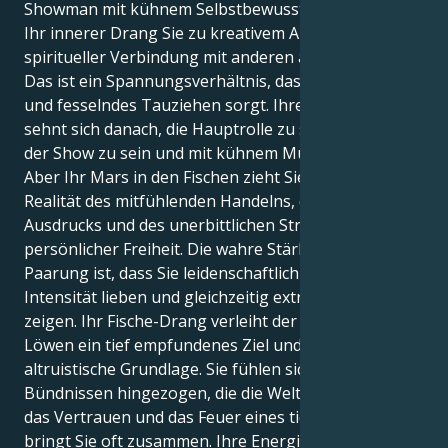
Showman mit kühnem Selbstbewusstsein, während
Ihr innerer Drang Sie zu kreativem Ausdruck und
spiritueller Verbindung mit anderen antreibt.
Das ist ein Spannungsverhältnis, das für ein schönes
und fesselndes Tauziehen sorgt. Ihre Löwe-Sonne
sehnt sich danach, die Hauptrolle zu spielen, der Star
der Show zu sein und mit kühnem Mut zu handeln.
Aber Ihr Mars in den Fischen zieht Sie zu einer
Realität des mitfühlenden Handelns, des kreativen
Ausdrucks und des unerbittlichen Strebens nach
persönlicher Freiheit. Die wahre Stärke dieser
Paarung ist, dass Sie leidenschaftlich und mit großer
Intensität lieben und gleichzeitig extreme Geduld
zeigen. Ihr Fische-Drang verleiht der Theatralik Ihres
Löwen ein tief empfundenes Ziel und eine
altruistische Grundlage. Sie fühlen sich zu
Bündnissen hingezogen, die die Welt erweitern, und
das Vertrauen und das Feuer eines tiefen Glaubens
bringt Sie oft zusammen. Ihre Energie blüht mit