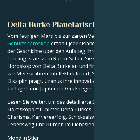
IV
Delta Burke Planetarische Position
Vom feurigen Mars bis zur zarten Venus – in diesem
Geburtshoroskop
erzählt jeder Planet seinen Teil
der Geschichte über den Aufstieg Ihres
Lieblingsstars zum Ruhm. Sehen Sie sich das Astro-
Horoskop von Delta Burke an und finden Sie heraus,
wie Merkur ihren Intellekt definiert, Saturn ihre
Disziplin prägt, Uranus ihre innovativen Ideen
beflügelt und Jupiter ihr Glück regiert.
Lesen Sie weiter, um das detaillierte Sternzeichen-
Horoskopprofil hinter Delta Burkes Talent,
Charisma, Karriereerfolg, Schicksalswendungen,
Lebensweg und Hürden im Liebesleben zu erkunden.
Mond in Stier