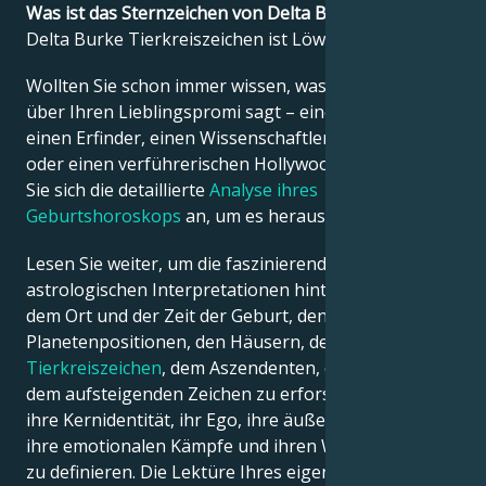
Was ist das Sternzeichen von Delta Burke?
Delta Burke Tierkreiszeichen ist Löwe.
Français
Wollten Sie schon immer wissen, was die Astrologie
über Ihren Lieblingspromi sagt – einen Politiker,
Português
einen Erfinder, einen Wissenschaftler, einen Musiker
oder einen verführerischen Hollywood-Star? Sehen
Sie sich die detaillierte
Analyse ihres
العربية
Geburtshoroskops
an, um es herauszufinden!
Lesen Sie weiter, um die faszinierenden
日本語
astrologischen Interpretationen hinter dem Datum,
dem Ort und der Zeit der Geburt, den
Planetenpositionen, den Häusern, dem
Tierkreiszeichen
, dem Aszendenten, dem Mond und
dem aufsteigenden Zeichen zu erforschen – und so
ihre Kernidentität, ihr Ego, ihre äußere Erscheinung,
ihre emotionalen Kämpfe und ihren Weg zum Erfolg
zu definieren. Die Lektüre Ihres eigenen