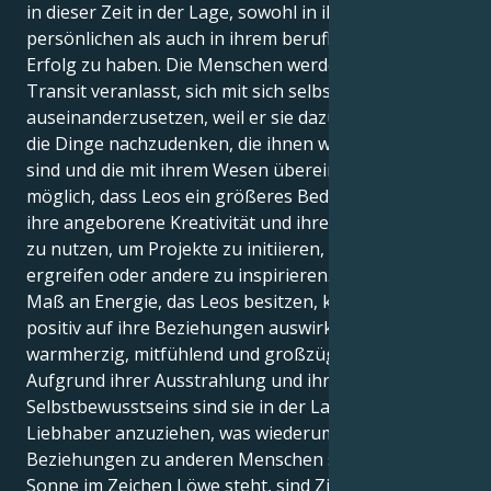
in dieser Zeit in der Lage, sowohl in ihrem
persönlichen als auch in ihrem beruflichen Leben
Erfolg zu haben. Die Menschen werden durch diesen
Transit veranlasst, sich mit sich selbst
auseinanderzusetzen, weil er sie dazu bringt, über
die Dinge nachzudenken, die ihnen wirklich wichtig
sind und die mit ihrem Wesen übereinstimmen. Es ist
möglich, dass Leos ein größeres Bedürfnis haben,
ihre angeborene Kreativität und ihren Enthusiasmus
zu nutzen, um Projekte zu initiieren, die Initiative zu
ergreifen oder andere zu inspirieren. Das erhöhte
Maß an Energie, das Leos besitzen, könnte sich
positiv auf ihre Beziehungen auswirken, da sie stets
warmherzig, mitfühlend und großzügig sind.
Aufgrund ihrer Ausstrahlung und ihres
Selbstbewusstseins sind sie in der Lage, Freunde und
Liebhaber anzuziehen, was wiederum ihre
Beziehungen zu anderen Menschen stärkt. Wenn die
Sonne im Zeichen Löwe steht, sind Ziele und die