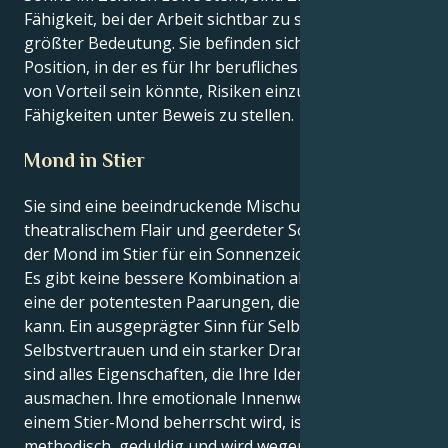
Fähigkeit, bei der Arbeit sichtbar zu sein, von
größter Bedeutung. Sie befinden sich jetzt in einer
Position, in der es für Ihr berufliches Fortkommen
von Vorteil sein könnte, Risiken einzugehen und Ihre
Fähigkeiten unter Beweis zu stellen.
Mond in Stier
Sie sind eine beeindruckende Mischung aus
theatralischem Flair und geerdeter Solidität, wenn
der Mond im Stier für ein Sonnenzeichen Löwe steht.
Es gibt keine bessere Kombination als diese. Ihr seid
eine der potentesten Paarungen, die man finden
kann. Ein ausgeprägter Sinn für Selbstdarstellung,
Selbstvertrauen und ein starker Drang, zu glänzen,
sind alles Eigenschaften, die Ihre Identität als Löwe
ausmachen. Ihre emotionale Innenwelt, die von
einem Stier-Mond beherrscht wird, ist jedoch
methodisch, geduldig und wird wegen ihrer Stabilität