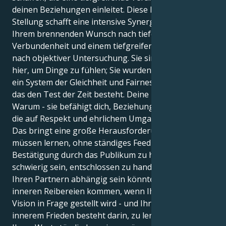
deinen Beziehungen einleitet. Diese Doppel-Leo-
Stellung schafft eine intensive Synergie zwischen
Ihrem brennenden Wunsch nach tiefer
Verbundenheit und einem tiefgreifenden Bedürfnis
nach objektiver Untersuchung. Sie sind nicht nur
hier, um Dinge zu fühlen; Sie wurden geboren, um
ein System der Gleichheit und Fairness aufzubauen,
das den Test der Zeit besteht. Deine Mission ist das
Warum - sie befähigt dich, Beziehungen aufzubauen,
die auf Respekt und ehrlichem Umgang beruhen.
Das bringt eine große Herausforderung mit sich: Sie
müssen lernen, ohne ständiges Feedback und
Bestätigung durch das Publikum zu handeln. Es kann
schwierig sein, entschlossen zu handeln, da Sie von
Ihren Partnern abhängig sein könnten. Es kann zu
inneren Reibereien kommen, wenn Ihre kreative
Vision in Frage gestellt wird - und Ihr Weg zu
innerem Frieden besteht darin, zu lernen, dass Sie