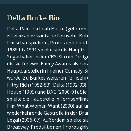
Delta Burke Bio
Delta Ramona Leah Burke (geboren am 30. Juli 1956)
ist eine amerikanische Fernseh-, Bühnen- und
Filmschauspielerin, Produzentin und Autorin. Von
1986 bis 1991 spielte sie die Hauptrolle der Suzanne
Sugarbaker in der CBS-Sitcom Designing Women, für
die sie für zwei Emmy Awards als herausragende
Hauptdarstellerin in einer Comedy-Serie nominiert
wurde. Zu Burkes weiteren Fernsehrollen gehören
Filthy Rich (1982-83), Delta (1992-93), Women of the
House (1995) und DAG (2000-01). Sie produzierte und
spielte die Hauptrolle in Fernsehfilmen, trat in dem
Film What Women Want (2000) auf und hatte eine
wiederkehrende Gastrolle in der Dramaserie Boston
Legal (2006-07). Außerdem spielte sie in den
Broadway-Produktionen Thoroughly Modern Millie