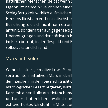
natürlichen Menschen, selbst wenn Sie aus
Eigennutz handeln: Sie können einen Raum mit Ihrer
Schlagfertigkeit wirklich aufmischen. Das Blut Ihres
Herzens fließt am enthusiastischsten in einer
Beziehung, die sich nicht nur neu und lebendig
anfühlt, sondern tief auf gegenseitigen
Überzeugungen und der stärksten loyalen Bindung
im Kern beruht, in der Respekt und Bewunderung
selbstverständlich sind.
Mars in Fische
Wenn die stolze, kreative Löwe-Sonne auf den
verträumten, intuitiven Mars in den Fischen trifft,
dem Zeichen, in dem Sie nach traditioneller
astrologischer Lesart regieren, wird Ihr schillernder
Kern mit einer Hülle aus tiefem humanitärem Ehrgeiz
und unerschütterlicher Loyalität überzogen. Ihr
extravertiertes Ich steht im Mittelpunkt und ist ein