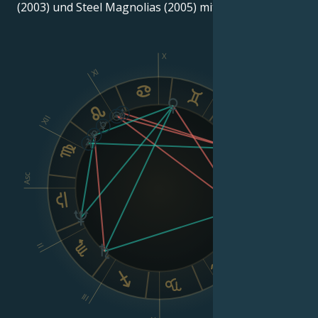
(2003) und Steel Magnolias (2005) mit.
X
XI
IX
XII
VIII
Asc
Dsc
II
VI
III
V