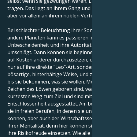
selbst wenn sie gezwungen wären, Lumpen zu
tragen. Das liegt an ihrem Gang und ihrer Haltung,
aber vor allem an ihrem noblen Verhalten.
Bei schlechter Beleuchtung ihrer Sonne durch
andere Planeten kann es passieren, dass ihr Stolz in
Unbescheidenheit und ihre Autorität in Arroganz
umschlägt. Dann können sie beginnen, ihren Willen
auf Kosten anderer durchzusetzen, und zwar nicht
nur auf ihre direkte "Leo"-Art, sondern auch auf eine
bösartige, hinterhältige Weise, und zwar so lange,
bis sie bekommen, was sie wollen. Menschen, die im
Zeichen des Löwen geboren sind, wählen immer den
kürzesten Weg zum Ziel und sind mit großer
Entschlossenheit ausgestattet. Am besten gedeihen
sie in freien Berufen, in denen sie unabhängig sein
können, aber auch der Wirtschaftssektor passt zu
ihrer Mentalität, denn hier können sie ihren Mut und
ihre Risikofreude einsetzen. Wie alle Raubkatzen