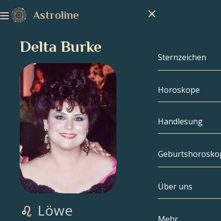
Astroline
Delta Burke
Sternzeichen
Horoskope
Sternzeichen
Steinbock
Handlesung
Wassermann
Geburtshorosko
Fische
Über uns
Geburtshoros
Widder
Löwe
Stier
Berühmtheite
Mehr