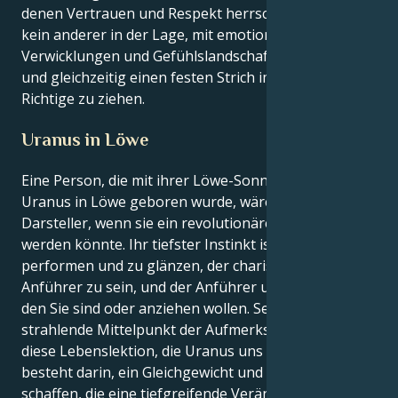
denen Vertrauen und Respekt herrschen. Sie sind wie
kein anderer in der Lage, mit emotionalen
Verwicklungen und Gefühlslandschaften umzugehen
und gleichzeitig einen festen Strich im Sand für das
Richtige zu ziehen.
Uranus in Löwe
Eine Person, die mit ihrer Löwe-Sonne und einem
Uranus in Löwe geboren wurde, wäre ein Star-
Darsteller, wenn sie ein revolutionärer Regisseur
werden könnte. Ihr tiefster Instinkt ist es, zu
performen und zu glänzen, der charismatische
Anführer zu sein, und der Anführer um jeden zu sein,
den Sie sind oder anziehen wollen. Sei jedoch der
strahlende Mittelpunkt der Aufmerksamkeit, denn
diese Lebenslektion, die Uranus uns allen erteilt,
besteht darin, ein Gleichgewicht und eine Struktur zu
schaffen, die eine tiefgreifende Veränderung in