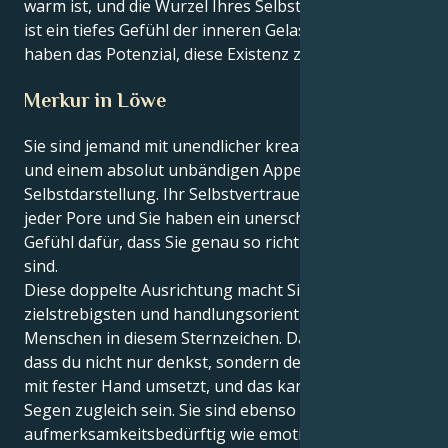
warm ist, und die Wurzel Ihres Selbstbewusstseins
ist ein tiefes Gefühl der inneren Gelassenheit. Sie
haben das Potenzial, diese Existenz zu erschaffen.
Merkur in Löwe
Sie sind jemand mit unendlicher kreativer Energie
und einem absolut unbändigen Appetit auf
Selbstdarstellung. Ihr Selbstvertrauen strömt aus
jeder Pore und Sie haben ein unerschütterliches
Gefühl dafür, dass Sie genau so richtig sind, wie Sie
sind.
Diese doppelte Ausrichtung macht Sie zu einem der
zielstrebigsten und handlungsorientiertesten
Menschen in diesem Sternzeichen. Das liegt daran,
dass du nicht nur denkst, sondern deine Gedanken
mit fester Hand umsetzt, und das kann Fluch und
Segen zugleich sein. Sie sind ebenso
aufmerksamkeitsbedürftig wie emotional komplex,