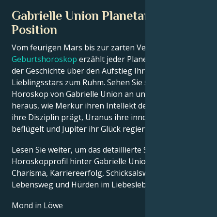
Gabrielle Union Planetarische
Position
Vom feurigen Mars bis zur zarten Venus – in diesem
Geburtshoroskop
erzählt jeder Planet seinen Teil
der Geschichte über den Aufstieg Ihres
Lieblingsstars zum Ruhm. Sehen Sie sich das Astro-
Horoskop von Gabrielle Union an und finden Sie
heraus, wie Merkur ihren Intellekt definiert, Saturn
ihre Disziplin prägt, Uranus ihre innovativen Ideen
beflügelt und Jupiter ihr Glück regiert.
Lesen Sie weiter, um das detaillierte Sternzeichen-
Horoskopprofil hinter Gabrielle Unions Talent,
Charisma, Karriereerfolg, Schicksalswendungen,
Lebensweg und Hürden im Liebesleben zu erkunden.
Mond in Löwe