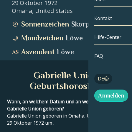
29 Oktober 1972
Omaha
,
United States
Zwillinge
Nach Datum
Kompatibilität
Kontakt
Sonnenzeichen
Skorpion
Krebs
AstroKartogra
Mondologie
Mondzeichen
Löwe
Hilfe-Center
Löwe
Tarot
Aszendent
Löwe
Jungfrau
FAQ
Engelszahlen
Waage
Gabrielle Union
Blog
DE
Skorpion
Geburtshoroskop
English
Anmelden
Schütze
Wann, an welchem Datum und an welchem Ort wurde
Gabrielle Union geboren?
Español
Gabrielle Union geboren in Omaha, United States am
29 Oktober 1972 um .
Deutsch