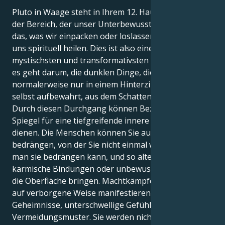
Pluto in Waage steht in Ihrem 12. Haus, Skorpion -
der Bereich, der unser Unterbewusstsein regiert,
das, was wir einpacken oder loslassen, und wie wir
uns spirituell heilen. Dies ist also eine der
mystischsten und transformativsten Platzierungen -
es geht darum, die dunklen Dinge, die man
normalerweise nur in einem Hinterzimmer in sich
selbst aufbewahrt, aus dem Schatten zu holen.
Durch diesen Durchgang können Beziehungen als
Spiegel für eine tiefgreifende innere Alchemie
dienen. Die Menschen können Sie auf eine Weise
bedrängen, von der Sie nicht einmal wussten, dass
man sie bedrängen kann, und so alte Wunden,
karmische Bindungen oder unbewusste Ängste an
die Oberfläche bringen. Machtkämpfe können sich
auf verborgene Weise manifestieren - durch
Geheimnisse, unterschwellige Gefühle oder
Vermeidungsmuster. Sie werden nicht ertappt,