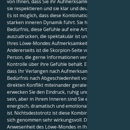
von Ihnen, dass Sie ihr Aufmerksamkeit schenken,
sie respektieren und sie klar und deutlich erklären.
Es ist möglich, dass diese Kombination zu einer
starken inneren Dynamik führt. Sie haben das
Bedürfnis, diese Gefühle auf eine Art und Weise
auszudrücken, die spektakulär ist und aufgrund
Ihres Löwe-Mondes Aufmerksamkeit erregt.
Andererseits ist die Skorpion-Seite von Ihnen eine
Person, die gerne Informationen verbirgt und die
Kontrolle über ihre Gefühle behält. Es ist möglich,
dass Ihr Verlangen nach Aufmerksamkeit und Ihr
Bedürfnis nach Abgeschiedenheit von nun an in
direkten Konflikt miteinander geraten. Nach außen
erwecken Sie den Eindruck, ruhig und beherrscht zu
sein, aber in Ihrem Inneren sind Sie eine Person, die
energisch, dramatisch und emotional ausdrucksstark
ist. Nichtsdestotrotz ist diese Kombination auch für
sich genommen sehr wirkungsvoll. Durch die
Anwesenheit des Löwe-Mondes in Ihrem Horoskop