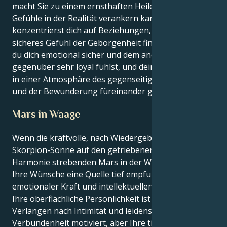
macht Sie zu einem ernsthaften Heiler, der Ihre
Gefühle in der Realität verankern kann. Du
konzentrierst dich auf Beziehungen, in denen du ein
sicheres Gefühl der Geborgenheit findest, in denen
du dich emotional sicher und dem anderen
gegenüber sehr loyal fühlst, und deine Liebe würde
in einer Atmosphäre des gegenseitigen Respekts
und der Bewunderung füreinander gedeihen.
Mars in Waage
Wenn die kraftvolle, nach Wiedergeburt strebende
Skorpion-Sonne auf den getriebenen, nach
Harmonie strebenden Mars in der Waage trifft, sind
Ihre Wünsche eine Quelle tief empfundener
emotionaler Kraft und intellektuellen Gleichgewichts.
Ihre oberflächliche Persönlichkeit ist durch ein tiefes
Verlangen nach Intimität und leidenschaftlicher
Verbundenheit motiviert, aber Ihre tieferen