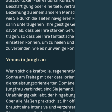
auszudrücken - sei es durch Kunst, eine
Beschäftigung oder eine tiefe, vertrauensvolle
Beziehung zu einem anderen Menschen -, lernen Sie,
wie Sie durch die Tiefen navigieren können, ohne
darin unterzugehen. Ihre geistige Gesundheit hängt
davon ab, dass Sie Ihre starken Gefühle nach außen
tragen, so dass Sie Ihre fantastische Intelligenz
einsetzen können, um zu heilen und sich mit anderen
zu verbinden, wie es nur wenige können.
Venus in Jungfrau
Wenn sich die kraftvolle, regenerative Skorpion-
Sonne am Freitag mit der detailorientierten,
dienstleistungsorientierten Domäne der Venus in
Jungfrau verbindet, sind Sie jemand, der mit tiefer
Unabhängigkeit liebt, der hingebungsvoll loyal und
über alle Maßen praktisch ist. Ihr öffentliches Gesicht
braucht eine intensive und verzehrende emotionale