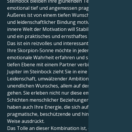
Steinbock bleiben Ihre glühenden Tendenzen
emotional tief und angemessen pragmatisch. Ihr
Äußeres ist von einem tiefen Wunsch nach Intimität
und leidenschaftlicher Bindung motiviert, aber Ihre
innere Welt der Motivation will Stabilität, Tradition
und ein praktisches und ernsthaftes Wachstum.
Das ist ein reizvolles und interessantes Tauziehen.
Ihre Skorpion-Sonne möchte in jeder Situation die
emotionale Wahrheit erfahren und sich auf einer
tiefen Ebene mit einem Partner verbinden. Aber Ihr
Jupiter im Steinbock zieht Sie in eine Welt tiefer
Leidenschaft, umwälzender Ambitionen und des
unendlichen Wunsches, allem auf den Grund zu
gehen. Sie erleben nicht nur diese emotionalen
Schichten menschlicher Beziehungen, sondern Sie
haben auch Ihre Energie, die sich auf eine sehr
pragmatische, beschützende und hingebungsvolle
Weise ausdrückt.
Das Tolle an dieser Kombination ist, dass Sie auf Ihr