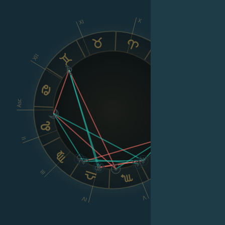
X
XI
IX
XII
VIII
Asc
Dsc
II
VI
III
V
IV