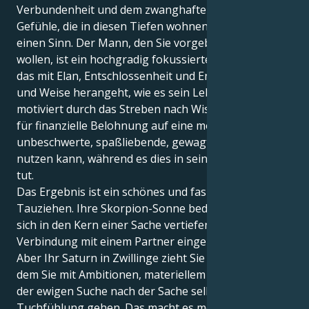
Verbundenheit und dem zwanghaften Bedürfnis, alle
Gefühle, die in diesen Tiefen wohnen, mitzuteilen,
einen Sinn. Der Mann, den Sie vorgeben, sein zu
wollen, ist ein hochgradig fokussiertes Individuum,
das mit Elan, Entschlossenheit und Energie an die Art
und Weise herangeht, wie es sein Leben lebt,
motiviert durch das Streben nach Wissen1 , das es
für finanzielle Belohnung auf eine möglichst
unbeschwerte, spaßliebende, gewagte Art und Weise
nutzen kann, während es dies in seiner inneren Welt
tut.
Das Ergebnis ist ein schönes und faszinierendes
Tauziehen. Ihre Skorpion-Sonne bedeutet, dass Sie
sich in den Kern einer Sache vertiefen und eine tiefe
Verbindung mit einem Partner eingehen möchten.
Aber Ihr Saturn in Zwillinge zieht Sie an einen Ort, an
dem Sie mit Ambitionen, materiellem Handeln und
der ewigen Suche nach der Sache selbst auf
Tuchfühlung gehen. Das macht es möglich, dass Sie