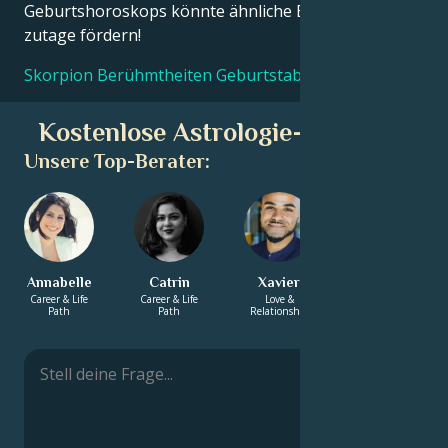
Geburtshoroskops könnte ähnliche Erkenntnisse
zutage fördern!
Skorpion Berühmtheiten Geburtstabellen
Kostenlose Astrologie-Beratung
Unsere Top-Berater:
Annabelle
Catrin
Xavier
Diana
Career & Life
Career & Life
Love &
Career & Life
Path
Path
Relationship
Path