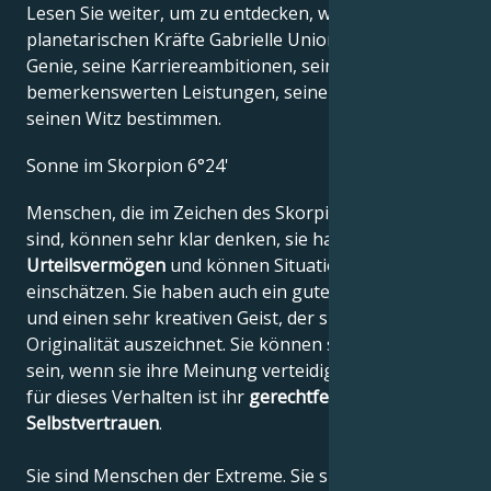
Lesen Sie weiter, um zu entdecken, wie die
planetarischen Kräfte Gabrielle Unions kreatives
Genie, seine Karriereambitionen, seine
bemerkenswerten Leistungen, seine Weisheit und
seinen Witz bestimmen.
Sonne im Skorpion 6°24'
Menschen, die im Zeichen des Skorpions geboren
sind, können sehr klar denken, sie haben ein
gutes
Urteilsvermögen
und können Situationen sehr gut
einschätzen. Sie haben auch ein gutes Gedächtnis
und einen sehr kreativen Geist, der sich durch seine
Originalität auszeichnet. Sie können sehr hartnäckig
sein, wenn sie ihre Meinung verteidigen. Der Grund
für dieses Verhalten ist ihr
gerechtfertigtes
Selbstvertrauen
.
Sie sind Menschen der Extreme. Sie sind
äußerst