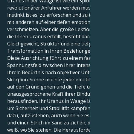
Uranus in der Waage ist wie ein Spion, der ein
revolutionärer Anführer werden muss. Ihr tiefster
Instinkt ist es, zu erforschen und zu transformieren,
mit anderen auf einer tiefen emotionalen Ebene zu
verschmelzen. Aber die große Lektion Ihres Lebens,
die Ihnen Uranus erteilt, besteht darin,
Gleichgewicht, Struktur und eine tiefgreifende
Transformation in Ihren Beziehungen zu schaffen.
Diese Ausrichtung führt zu einem faszinierenden
Spannungsfeld zwischen Ihrer intensiven Natur und
Ihrem Bedürfnis nach objektiver Untersuchung. Ihre
Skorpion-Sonne möchte jeder emotionalen Situation
auf den Grund gehen und die Tiefe und die
unausgesprochene Kraft ihrer Bindungen
herausfinden. Ihr Uranus in Waage lässt Sie jedoch
um Sicherheit und Stabilität kämpfen. Er zwingt Sie
dazu, aufzustehen, auch wenn Sie es nicht wollen,
und einen Strich im Sand zu ziehen, damit die Welt
weiß, wo Sie stehen. Die Herausforderung besteht