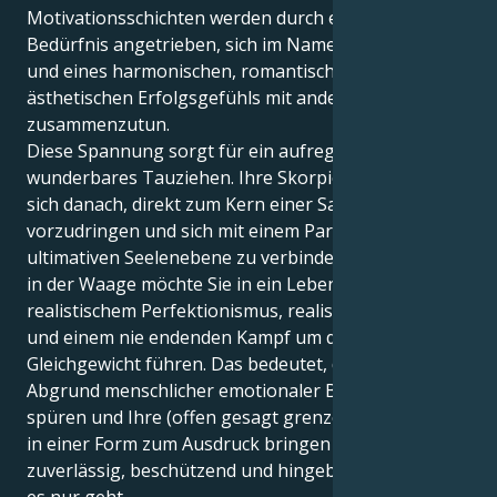
Motivationsschichten werden durch ein intensives
Bedürfnis angetrieben, sich im Namen der Fairness
und eines harmonischen, romantischen und
ästhetischen Erfolgsgefühls mit anderen
zusammenzutun.
Diese Spannung sorgt für ein aufregendes und
wunderbares Tauziehen. Ihre Skorpion-Sonne sehnt
sich danach, direkt zum Kern einer Sache
vorzudringen und sich mit einem Partner auf einer
ultimativen Seelenebene zu verbinden. Aber Ihr Mars
in der Waage möchte Sie in ein Leben mit
realistischem Perfektionismus, realistischen Zielen
und einem nie endenden Kampf um das perfekte
Gleichgewicht führen. Das bedeutet, dass Sie den
Abgrund menschlicher emotionaler Bindungen
spüren und Ihre (offen gesagt grenzenlose) Energie
in einer Form zum Ausdruck bringen können, die so
zuverlässig, beschützend und hingebungsvoll ist, wie
es nur geht.