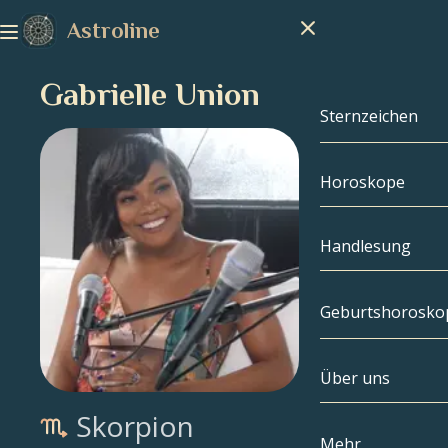
Astroline
Gabrielle Union
Sternzeichen
Horoskope
Sternzeichen
Steinbock
Handlesung
Wassermann
Geburtshorosko
Fische
Über uns
Geburtshoros
Widder
Skorpion
Stier
Berühmtheite
Mehr