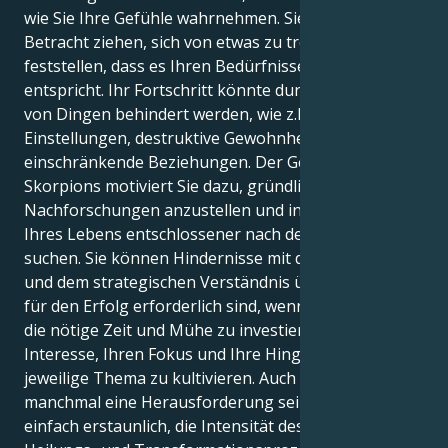
wie Sie Ihre Gefühle wahrnehmen. Sie sollten in
Betracht ziehen, sich von etwas zu trennen, wenn Sie
feststellen, dass es Ihren Bedürfnissen nicht mehr
entspricht. Ihr Fortschritt könnte durch eine Vielzahl
von Dingen behindert werden, wie z.B. giftige
Einstellungen, destruktive Gewohnheiten und
einschränkende Beziehungen. Der Geist des
Skorpions motiviert Sie dazu, gründlichere
Nachforschungen anzustellen und in allen Bereichen
Ihres Lebens entschlossener nach der Wahrheit zu
suchen. Sie können Hindernisse mit der Ausdauer
und dem strategischen Verständnis überwinden, die
für den Erfolg erforderlich sind, wenn Sie bereit sind,
die nötige Zeit und Mühe zu investieren, um Ihr
Interesse, Ihren Fokus und Ihre Hingabe für das
jeweilige Thema zu kultivieren. Auch wenn es
manchmal eine Herausforderung sein mag, ist es
einfach erstaunlich, die Intensität des tiefgreifenden