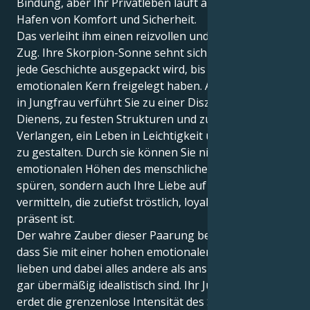
Bindung, aber Ihr Privatleben läuft aus dem sicheren
Hafen von Komfort und Sicherheit.
Das verleiht ihm einen reizvollen und faszinierenden
Zug. Ihre Skorpion-Sonne sehnt sich danach, dass
jede Geschichte ausgepackt wird, bis Sie ihren
emotionalen Kern freigelegt haben. Aber Ihre Venus
in Jungfrau verführt Sie zu einer Disziplin des
Dienens, zu festen Strukturen und zu einem
Verlangen, ein Leben in Leichtigkeit und Sicherheit
zu gestalten. Durch sie können Sie nicht nur die
emotionalen Höhen des menschlichen Kontakts
spüren, sondern auch Ihre Liebe auf eine Weise
vermitteln, die zutiefst tröstlich, loyal und körperlich
präsent ist.
Der wahre Zauber dieser Paarung besteht darin,
dass Sie mit einer hohen emotionalen Intensität
lieben und dabei alles andere als anspruchslos oder
gar übermäßig idealistisch sind. Ihr Jungfrauenherz
erdet die grenzenlose Intensität des Skorpions - und