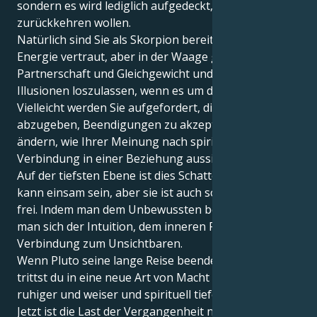
sondern es wird lediglich aufgedeckt, wozu Sie
zurückkehren wollen.
Natürlich sind Sie als Skorpion bereits mit der Pluto-
Energie vertraut, aber in der Waage geht es um
Partnerschaft und Gleichgewicht und darum,
Illusionen loszulassen, wenn es um die Liebe geht.
Vielleicht werden Sie aufgefordert, die Kontrolle
abzugeben, Beendigungen zu akzeptieren oder zu
ändern, wie Ihrer Meinung nach spirituelle
Verbindung in einer Beziehung aussieht.
Auf der tiefsten Ebene ist dies Schattenarbeit. Sie
kann einsam sein, aber sie ist auch so unglaublich
frei. Indem man dem Unbewussten begegnet, öffnet
man sich der Intuition, dem inneren Frieden und der
Verbindung zum Unsichtbaren.
Wenn Pluto seine lange Reise beendet, Skorpion,
trittst du in eine neue Art von Macht ein - eine, die
ruhiger und weiser und spirituell tiefer verankert ist.
Jetzt ist die Last der Vergangenheit nicht mehr Teil