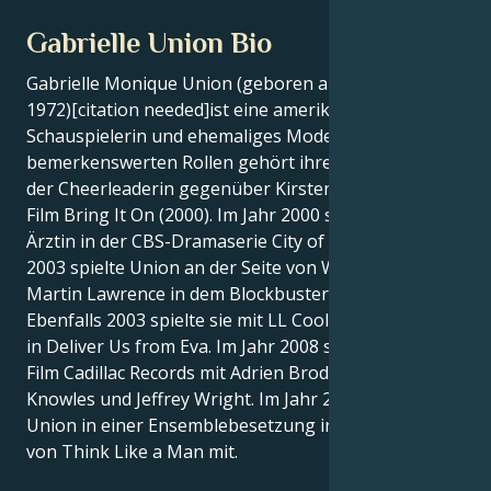
Gabrielle Union Bio
Gabrielle Monique Union (geboren am 29. Oktober
1972)[citation needed]ist eine amerikanische
Schauspielerin und ehemaliges Model. Zu ihren
bemerkenswerten Rollen gehört ihre Darstellung
der Cheerleaderin gegenüber Kirsten Dunst in dem
Film Bring It On (2000). Im Jahr 2000 spielte sie eine
Ärztin in der CBS-Dramaserie City of Angels. Im Jahr
2003 spielte Union an der Seite von Will Smith und
Martin Lawrence in dem Blockbuster Bad Boys II.
Ebenfalls 2003 spielte sie mit LL Cool J die Hauptrolle
in Deliver Us from Eva. Im Jahr 2008 spielte sie in dem
Film Cadillac Records mit Adrien Brody, Beyoncé
Knowles und Jeffrey Wright. Im Jahr 2012 spielte
Union in einer Ensemblebesetzung in der Verfilmung
von Think Like a Man mit.