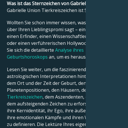
Was ist das Sternzeichen von Gabrielle Union?
Gabrielle Union Tierkreiszeichen ist Skorpion.
Français
Wollten Sie schon immer wissen, was die Astrologie
über Ihren Lieblingspromi sagt – einen Politiker,
Português
einen Erfinder, einen Wissenschaftler, einen Musiker
oder einen verführerischen Hollywood-Star? Sehen
Sie sich die detaillierte
Analyse ihres
العربية
Geburtshoroskops
an, um es herauszufinden!
Lesen Sie weiter, um die faszinierenden
日本語
astrologischen Interpretationen hinter dem Datum,
dem Ort und der Zeit der Geburt, den
Planetenpositionen, den Häusern, dem
Tierkreiszeichen
, dem Aszendenten, dem Mond und
dem aufsteigenden Zeichen zu erforschen – und so
ihre Kernidentität, ihr Ego, ihre äußere Erscheinung,
ihre emotionalen Kämpfe und ihren Weg zum Erfolg
zu definieren. Die Lektüre Ihres eigenen