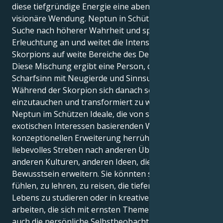
diese tiefgründige Energie eine abenteuerliche und
visionäre Wendung. Neptun in Schütze regt die
Suche nach höherer Wahrheit und spiritueller
Erleuchtung an und weitet die Intensität des
Skorpions auf weite Bereiche des Denkens aus.
Diese Mischung ergibt eine Person, die emotionalen
Scharfsinn mit Neugierde und Sinnsuche verbindet.
Während der Skorpion sich danach sehnt, in die Tiefe
einzutauchen und transformiert zu werden, hat der
Neptun im Schützen Ideale, die von seinen auf
exotischen Interessen basierenden Werkzeugen der
konzeptionellen Erweiterung herrühren - ein
liebevolles Streben nach anderen Überzeugungen,
anderen Kulturen, anderen Ideen, die das
Bewusstsein erweitern. Sie könnten sich berufen
fühlen, zu lehren, zu reisen, die tiefen Mysterien des
Lebens zu studieren oder in kreativen Bereichen zu
arbeiten, die sich mit ernsten Themen befassen und
auch die persönliche Selbstbeobachtung und