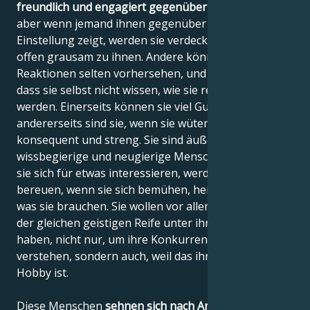
freundlich und engagiert gegenüber ihren Freunden
,
aber wenn jemand ihnen gegenüber eine negative
Einstellung zeigt, werden sie verdeckt oder sogar
offen grausam zu ihnen. Andere können ihre
Reaktionen selten vorhersehen, und es ist möglich,
dass sie selbst nicht wissen, wie sie reagieren
werden. Einerseits können sie viel Gutes tun, aber
andererseits sind sie, wenn sie wütend sind, genauso
konsequent und streng. Sie sind äußerst
wissbegierige und neugierige Menschen, und wenn
sie sich für etwas interessieren, werden sie es nicht
bereuen, wenn sie sich bemühen, herauszufinden,
was sie brauchen. Sie wollen vor allem Menschen mit
der gleichen geistigen Reife unter ihrer Kontrolle
haben, nicht nur, um ihre Konkurrenz richtig zu
verstehen, sondern auch, weil das ihr besonderes
Hobby ist.
Diese Menschen
sehnen sich nach Anerkennung