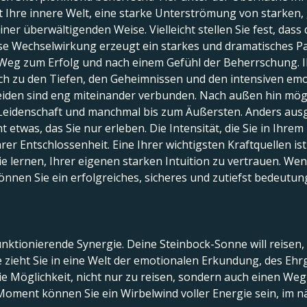
gt Ihre innere Welt, eine starke Unterströmung von starken
ner überwältigenden Weise. Vielleicht stellen Sie fest, dass
Diese Wechselwirkung erzeugt ein starkes und dramatisches 
 Weg zum Erfolg und nach einem Gefühl der Beherrschung. Ih
och zu den Tiefen, den Geheimnissen und den intensiven em
 beiden sind eng miteinander verbunden. Nach außen hin mög
r Leidenschaft und manchmal bis zum Äußersten. Anders ausge
etwas, das Sie nur erleben. Die Intensität, die Sie in Ihrem 
rer Entschlossenheit. Eine Ihrer wichtigsten Kraftquellen is
e lernen, Ihrer eigenen starken Intuition zu vertrauen. Wenn
nnen Sie ein erfolgreiches, sicheres und zutiefst bedeutung
unktionierende Synergie. Deine Steinbock-Sonne will reisen,
 zieht Sie in eine Welt der emotionalen Erkundung, des Ehr
ie Möglichkeit, nicht nur zu reisen, sondern auch einen Weg 
Moment können Sie ein Wirbelwind voller Energie sein, im nä