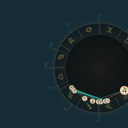
X
XI
XII
Asc
II
III
IV