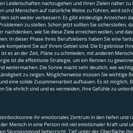
en Leidenschaften nachzugehen und Ihren Zielen näher zu ko
und Menschen auf natürliche Weise zu führen, wird sich d
rden sich weiter verbessern. Es gibt eindeutige Anzeichen 
Problemen zu stellen. Schon jetzt sollten Sie sicherstellen, da
r nachdenken, wie Sie diese Ziele erreichen wollen, und dass 
chen. In dieser Phase Ihres Berufslebens haben Sie eine fant
 wie kompetent Sie auf Ihrem Gebiet sind. Die Ergebnisse I
zt ist es an der Zeit, Pläne zu schmieden, mit anderen Men
gie ist die effektivste Strategie, um ein Rennen zu gewinn
nd weitermachen. Die Sonne macht sehr deutlich, wie wichti
tändigkeit zu zeigen. Möglicherweise müssen Sie wichtige B
, und eine solide Zusammenarbeit aufbauen. Es ist möglich, B
nn Sie ehrlich sind und es vermeiden, Ihre Gefühle zu unter
 Steinbocksonne ihr emotionales Zentrum in den tiefen und 
der Mensch in eine Person mit viel emotionaler Kraft und u
den Skorpionmond beherrscht. Tief unter der Oberfläche Ihre