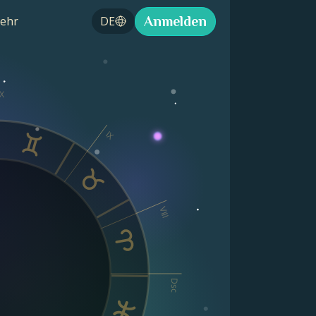
Anmelden
ehr
DE
X
IX
VIII
Dsc