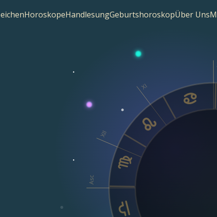
zeichen
Horoskope
Handlesung
Geburtshoroskop
Über Uns
M
XI
XII
Asc