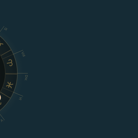
IX
VIII
Dsc
VI
V