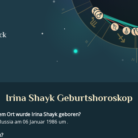
II
ck
III
IV
Irina Shayk Geburtshoroskop
m Ort wurde Irina Shayk geboren?
Russia am 06 Januar 1986 um .
k?