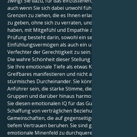
zwingt Sie dazu, für das einzustehen, was richtig ist,
auch wenn Sie sich dabei unwohl fühlen, klare
Grenzen zu ziehen, die es Ihnen erlauben, sich selbst
zu geben, ohne sich zu verraten, und den Mut zu
haben, mit Mitgefühl und Empathie zu führen. Die
Prüfung besteht darin, sowohl ein sensibles
Einfühlungsvermögen als auch ein unnachgiebiger
Verfechter der Gerechtigkeit zu sein.
Die wahre Schönheit dieser Stellung liegt darin, dass
Sie Ihre emotionale Tiefe als etwas Konkretes und
Greifbares manifestieren und nicht als ein
stürmisches Durcheinander. Sie können der stille
Anführer sein, die starke Stimme, die Ihre sozialen
Gruppen und darüber hinaus harmonisiert. Nutzen
Sie diesen emotionalen IQ für das Gute - für die
Schaffung von verträglichen Beziehungen und
Gemeinschaften, die auf gegenseitigem Respekt und
tiefem Vertrauen beruhen. Sie sind gewappnet, das
emotionale Minenfeld zu durchqueren und dennoch