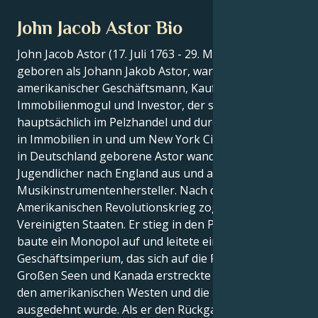
John Jacob Astor Bio
John Jacob Astor (17. Juli 1763 - 29. März 1848),
geboren als Johann Jakob Astor, war ein deutsch-
amerikanischer Geschäftsmann, Kaufmann,
Immobilienmogul und Investor, der sein Vermögen
hauptsächlich im Pelzhandel und durch Investitionen
in Immobilien in und um New York City machte. Der
in Deutschland geborene Astor wanderte als
Jugendlicher nach England aus und arbeitete dort als
Musikinstrumentenhersteller. Nach dem
Amerikanischen Revolutionskrieg zog er in die
Vereinigten Staaten. Er stieg in den Pelzhandel ein,
baute ein Monopol auf und leitete ein
Geschäftsimperium, das sich auf die Region der
Großen Seen und Kanada erstreckte und später auf
den amerikanischen Westen und die Pazifikküste
ausgedehnt wurde. Als er den Rückgang der