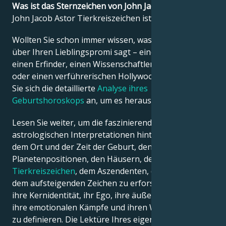
Was ist das Sternzeichen von John Jacob Astor?
John Jacob Astor Tierkreiszeichen ist Krebs.
Français
Wollten Sie schon immer wissen, was die Astrologie
über Ihren Lieblingspromi sagt – einen Politiker,
Português
einen Erfinder, einen Wissenschaftler, einen Musiker
oder einen verführerischen Hollywood-Star? Sehen
Sie sich die detaillierte
Analyse ihres
العربية
Geburtshoroskops
an, um es herauszufinden!
Lesen Sie weiter, um die faszinierenden
日本語
astrologischen Interpretationen hinter dem Datum,
dem Ort und der Zeit der Geburt, den
Planetenpositionen, den Häusern, dem
Tierkreiszeichen
, dem Aszendenten, dem Mond und
dem aufsteigenden Zeichen zu erforschen – und so
ihre Kernidentität, ihr Ego, ihre äußere Erscheinung,
ihre emotionalen Kämpfe und ihren Weg zum Erfolg
zu definieren. Die Lektüre Ihres eigenen