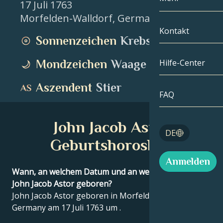
17 Juli 1763
Morfelden-Walldorf
,
Germany
Zwillinge
Nach Datum
Kompatibilität
Kontakt
Sonnenzeichen
Krebs
Krebs
AstroKartogra
Mondologie
Mondzeichen
Waage
Hilfe-Center
Löwe
Tarot
Aszendent
Stier
Jungfrau
FAQ
Engelszahlen
Waage
John Jacob Astor
Blog
DE
Skorpion
Geburtshoroskop
English
Anmelden
Schütze
Wann, an welchem Datum und an welchem Ort wurde
John Jacob Astor geboren?
Español
John Jacob Astor geboren in Morfelden-Walldorf,
Germany am 17 Juli 1763 um .
Deutsch