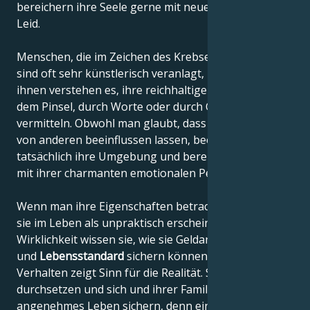
bereichern ihre Seele gerne mit neuem und neuem
Leid.
Menschen, die im Zeichen des Krebses geboren sind,
sind oft sehr künstlerisch veranlagt, und viele von
ihnen verstehen es, ihre reichhaltigen Emotionen mit
dem Pinsel, durch Worte oder durch Gesang zu
vermitteln. Obwohl man glaubt, dass sie sich leicht
von anderen beeinflussen lassen, beeinflussen sie
tatsächlich ihre Umgebung und bereichern andere
mit ihrer charmanten emotionalen Persönlichkeit.
Wenn man ihre Eigenschaften betrachtet, könnten
sie im Leben als unpraktisch erscheinen, aber in
Wirklichkeit wissen sie, wie sie Geldangelegenheiten
und
Lebensstandard
sichern können, und ihr
Verhalten zeigt Sinn für die Realität. Sie können sich
durchsetzen und sich und ihrer Familie ein
angenehmes Leben sichern, denn ein angenehmes,