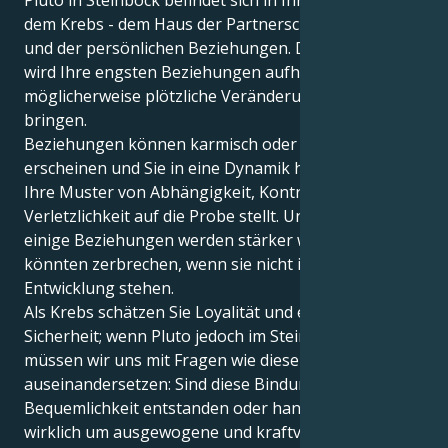
Pluto in Steinbock befindet sich in Ihrem 7. Haus,
dem Krebs - dem Haus der Partnerschaft, der Ehe
und der persönlichen Beziehungen. Diese Position
wird Ihre engsten Beziehungen aufheizen - und
möglicherweise plötzliche Veränderungen mit sich
bringen.
Beziehungen können karmisch oder schicksalhaft
erscheinen und Sie in eine Dynamik hineinziehen, die
Ihre Muster von Abhängigkeit, Kontrolle und
Verletzlichkeit auf die Probe stellt. Und, und, und...
einige Beziehungen werden stärker werden - andere
könnten zerbrechen, wenn sie nicht im Dienste Ihrer
Entwicklung stehen.
Als Krebs schätzen Sie Loyalität und emotionale
Sicherheit; wenn Pluto jedoch im Steinbock steht,
müssen wir uns mit Fragen wie diesen
auseinandersetzen: Sind diese Bindungen aus
Bequemlichkeit entstanden oder handelt es sich
wirklich um ausgewogene und kraftvolle