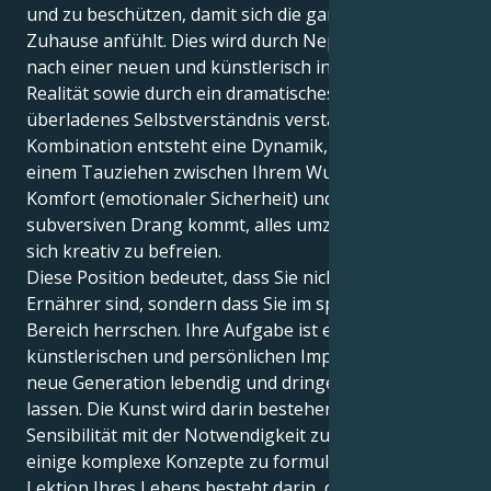
und zu beschützen, damit sich die ganze Welt wie ein
Zuhause anfühlt. Dies wird durch Neptuns Drang
nach einer neuen und künstlerisch inspirierten
Realität sowie durch ein dramatisches und
überladenes Selbstverständnis verstärkt. In dieser
Kombination entsteht eine Dynamik, bei der es zu
einem Tauziehen zwischen Ihrem Wunsch nach
Komfort (emotionaler Sicherheit) und dem starken,
subversiven Drang kommt, alles umzuwerfen, um
sich kreativ zu befreien.
Diese Position bedeutet, dass Sie nicht nur ein
Ernährer sind, sondern dass Sie im spirituellen
Bereich herrschen. Ihre Aufgabe ist es, Ihre tiefsten
künstlerischen und persönlichen Impulse für eine
neue Generation lebendig und dringend werden zu
lassen. Die Kunst wird darin bestehen, Ihre
Sensibilität mit der Notwendigkeit zu verbinden,
einige komplexe Konzepte zu formulieren. Die
Lektion Ihres Lebens besteht darin, dem zu