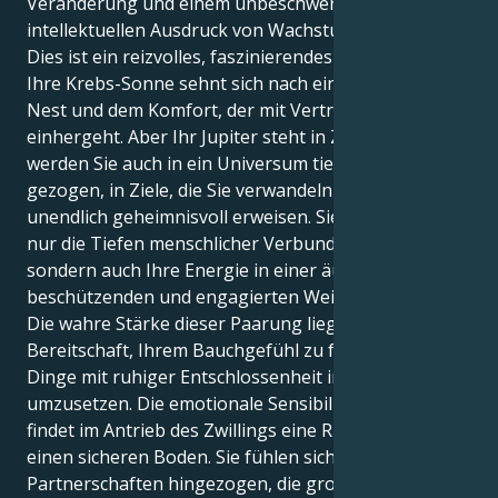
Veränderung und einem unbeschwerten
intellektuellen Ausdruck von Wachstum zu finden.
Dies ist ein reizvolles, faszinierendes Spannungsfeld.
Ihre Krebs-Sonne sehnt sich nach einem sicheren
Nest und dem Komfort, der mit Vertrautheit
einhergeht. Aber Ihr Jupiter steht in Zwillinge, und so
werden Sie auch in ein Universum tiefer Sehnsüchte
gezogen, in Ziele, die Sie verwandeln und sich als
unendlich geheimnisvoll erweisen. Sie können nicht
nur die Tiefen menschlicher Verbundenheit spüren,
sondern auch Ihre Energie in einer äußerst loyalen,
beschützenden und engagierten Weise einsetzen.
Die wahre Stärke dieser Paarung liegt in Ihrer
Bereitschaft, Ihrem Bauchgefühl zu folgen und die
Dinge mit ruhiger Entschlossenheit in die Tat
umzusetzen. Die emotionale Sensibilität des Krebses
findet im Antrieb des Zwillings eine Richtung und
einen sicheren Boden. Sie fühlen sich zu
Partnerschaften hingezogen, die großartig und