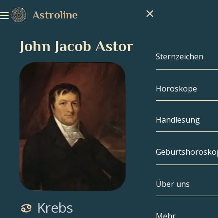
Astroline
John Jacob Astor
Sternzeichen
Horoskope
Sternzeichen
Steinbock
Handlesung
Wassermann
Geburtshorosko
Fische
Über uns
Geburtshoros
Widder
Krebs
Stier
Berühmtheite
Mehr