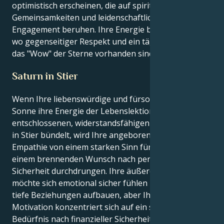
optimistisch erscheinen, die auf spirituellen
Gemeinsamkeiten und leidenschaftlichem
Engagement beruhen. Ihre Energie blüht dort auf,
wo gegenseitiger Respekt und ein täglicher Sinn für
das "Wow" der Sterne vorhanden sind.
Saturn in Stier
Wenn Ihre liebenswürdige und fürsorgliche Krebs-
Sonne ihre Energie der Lebenslektionen in der
entschlossenen, widerstandsfähigen Welt von Saturn
in Stier bündelt, wird Ihre angeborene Fähigkeit zur
Empathie von einem starken Sinn für Ziele und
einem brennenden Wunsch nach persönlicher
Sicherheit durchdrungen. Ihre äußere Persönlichkeit
möchte sich emotional sicher fühlen und nährende,
tiefe Beziehungen aufbauen, aber Ihre innere
Motivation konzentriert sich auf ein starkes
Bedürfnis nach finanzieller Sicherheit; die Art, die