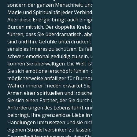
sondern der ganzen Menschheit, und du bist von der
Magie und Spiritualität jeder Verbindung gefangen.
Aber diese Energie bringt auch einige schwere
Bürden mit sich. Der doppelte Krebs kann auch dazu
führen, dass Sie überdramatisch, aber auch defensiv
sind und Ihre Gefühle unterdrücken, um Ihr
sensibles Inneres zu schützen. Es fällt Ihnen vielleicht
schwer, emotional geduldig zu sein, und Ihre Gefühle
können Sie überwältigen. Die Welt ist viel, und wenn
Sie sich emotional erschöpft fühlen, sind Sie
möglicherweise anfälliger für Burnout.
Wahrer innerer Frieden erwartet Sie in den offenen
Armen einer spirituellen und irdischen Liebe. Suchen
Sie sich einen Partner, der Sie durch die praktischen
Anforderungen des Lebens führt und Ihnen
beibringt, Ihre grenzenlose Liebe in wirksame
Handlungen umzusetzen und sie nicht in ihrem
eigenen Strudel versinken zu lassen. Ihre geistige
Gesundheit hängt davon ab, dass Sie die