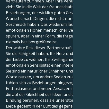
Vertrauten zu finden. Aber Ihre Venus in Zwillinge
zieht Sie in die Welt der freundschaftlichen
Beziehungen, der wirklich guten Gespräche und der
Wünsche nach Dingen, die nicht nur einen
Geschmack haben. Das wiederum lässt Sie die
emotionalen Höhen menschlicher Verbundenheit
spüren, aber in einer Form, die fragend, flexibel und
niemals besitzergreifend ist.
Der wahre Reiz dieser Partnerschaft liegt darin, dass
Sie die Fähigkeit haben, Ihr Herz und Ihren Verstand
der Liebe zu widmen. Ihr Zwillingsherz gibt Ihrer
emotionalen Sensibilität einen intellektuellen Sinn,
Sie sind ein natürlicher Ernährer und können Ihre
Worte nutzen, um andere Seelen zu nähren. Sie
fühlen sich zu Beziehungen hingezogen, die vor
Enthusiasmus und neuen Ansätzen nur so sprühen,
die auf der Gleichheit der Ideen und einer so engen
Bindung beruhen, dass sie unzerstörbar ist - Ihre
Liebe gedeiht in der Luft des gegenseitigen