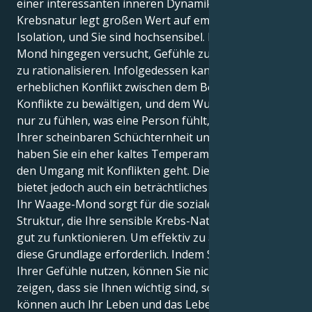
einer interessanten inneren Dynamik führt. Ihre
Krebsnatur legt großen Wert auf emotionale
Isolation, und Sie sind hochsensibel. Ihr Waage-
Mond hingegen versucht, Gefühle zu verstehen und
zu rationalisieren. Infolgedessen kann es zu einem
erheblichen Konflikt zwischen dem Bedürfnis,
Konflikte zu bewältigen, und dem Wunsch, einfach
nur zu fühlen, was eine Person fühlt, kommen. Trotz
Ihrer scheinbaren Schüchternheit und Sensibilität
haben Sie ein eher kaltes Temperament, wenn es um
den Umgang mit Konflikten geht. Diese Kombination
bietet jedoch auch ein beträchtliches Maß an Macht.
Ihr Waage-Mond sorgt für die soziale und kognitive
Struktur, die Ihre sensible Krebs-Natur braucht, um
gut zu funktionieren. Um effektiv zu arbeiten, ist
diese Grundlage erforderlich. Indem Sie die Tiefe
Ihrer Gefühle nutzen, können Sie nicht nur anderen
zeigen, dass sie Ihnen wichtig sind, sondern Sie
können auch Ihr Leben und das Leben derer, die