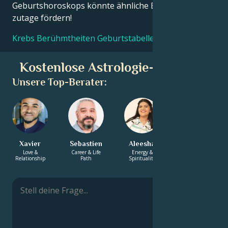
Geburtshoroskops könnte ähnliche Erkenntnisse
zutage fördern!
Krebs Berühmtheiten Geburtstabellen
Kostenlose Astrologie-Beratung
Unsere Top-Berater:
Xavier
Sebastien
Aleesha
Yasmin
Love &
Career & Life
Energy &
Love &
Relationship
Path
Spirituality
Relationship