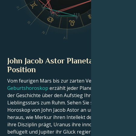
II
III
VI
IV
V
John Jacob Astor Planetarische
Position
Vom feurigen Mars bis zur zarten Venus – in diesem
Geburtshoroskop
erzählt jeder Planet seinen Teil
der Geschichte über den Aufstieg Ihres
Lieblingsstars zum Ruhm. Sehen Sie sich das Astro-
Horoskop von John Jacob Astor an und finden Sie
heraus, wie Merkur ihren Intellekt definiert, Saturn
ihre Disziplin prägt, Uranus ihre innovativen Ideen
beflügelt und Jupiter ihr Glück regiert.