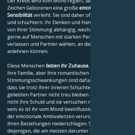
Der Krebs wird vom Mond regiert, der den in diesem
Zeichen Geborenen eine große
emotionale
Sensibilität
verleiht. Sie sind daher oft zurückhaltend
und schüchtern. Ihr Denken und Handeln ist stark
von ihrer Stimmung abhängig, weshalb sie sich
gerne auf Menschen mit starken Persönlichkeiten
verlassen und Partner wählen, an die sie sich
anlehnen können.
Diese Menschen
lieben ihr Zuhause
, ihre Eltern und
ihre Familie, aber ihre romantischen Träume und
Stimmungsschwankungen sind dafür verantwortlich,
dass sie trotz ihrer inneren Schüchternheit ihrem
geliebten Partner nicht treu bleiben können. Es ist
nicht ihre Schuld und sie versuchen nicht, böse zu
sein; es ist ihr vom Mond beeinflusster Charakter,
der emotionale Ambivalenzen verursacht, die sich in
ihren Beziehungen niederschlagen. Sie sind
diejenigen, die am meisten darunter leiden, und sie