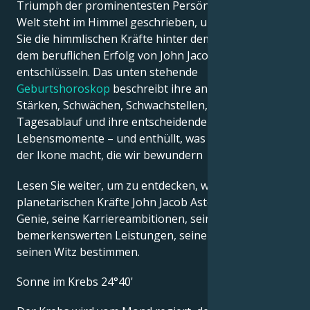
Triumph der prominentesten Persönlichkeiten der
Welt steht im Himmel geschrieben, und jetzt können
Sie die himmlischen Kräfte hinter dem Charme und
dem beruflichen Erfolg von John Jacob Astor
entschlüsseln. Das unten stehende
Geburtshoroskop
beschreibt ihre angeborenen
Stärken, Schwächen, Schwachstellen, ihren
Tagesablauf und ihre entscheidenden
Lebensmomente – und enthüllt, was genau sie zu
der Ikone macht, die wir bewundern
Lesen Sie weiter, um zu entdecken, wie die
planetarischen Kräfte John Jacob Astors kreatives
Genie, seine Karriereambitionen, seine
bemerkenswerten Leistungen, seine Weisheit und
seinen Witz bestimmen.
Sonne im Krebs 24°40'