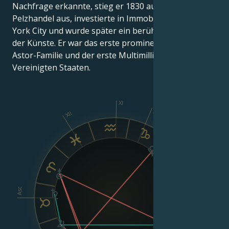
Nachfrage erkannte, stieg er 1830 aus dem
Pelzhandel aus, investierte in Immobilien in New
York City und wurde später ein berühmter Mäzen
der Künste. Er war das erste prominente Mitglied der
Astor-Familie und der erste Multimillionär in den
Vereinigten Staaten.
XI
X
XII
IX
VIII
Asc
Dsc