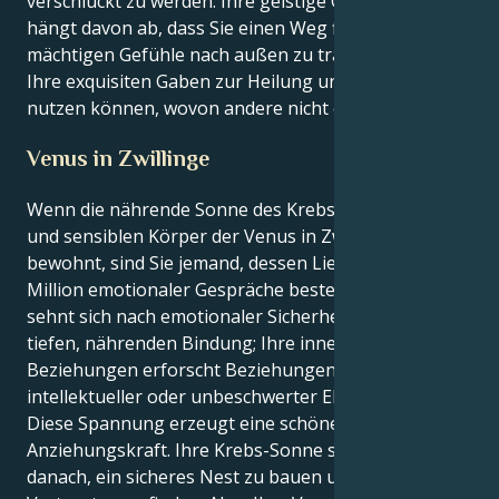
verschluckt zu werden. Ihre geistige Gesundheit
hängt davon ab, dass Sie einen Weg finden, diese
mächtigen Gefühle nach außen zu tragen, damit Sie
Ihre exquisiten Gaben zur Heilung und Bindung
nutzen können, wovon andere nicht einmal träumen.
Venus in Zwillinge
Wenn die nährende Sonne des Krebses den süßen
und sensiblen Körper der Venus in Zwillinge
bewohnt, sind Sie jemand, dessen Liebe aus einer
Million emotionaler Gespräche besteht. Ihr Äußeres
sehnt sich nach emotionaler Sicherheit und einer
tiefen, nährenden Bindung; Ihre innere Welt der
Beziehungen erforscht Beziehungen auf
intellektueller oder unbeschwerter Ebene.
Diese Spannung erzeugt eine schöne, faszinierende
Anziehungskraft. Ihre Krebs-Sonne sehnt sich
danach, ein sicheres Nest zu bauen und Trost im