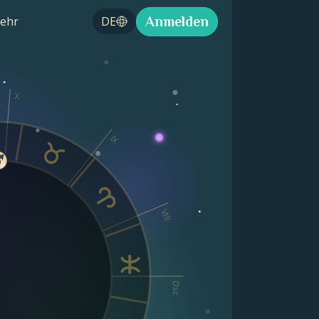
Anmelden
ehr
DE
X
IX
VIII
Dsc