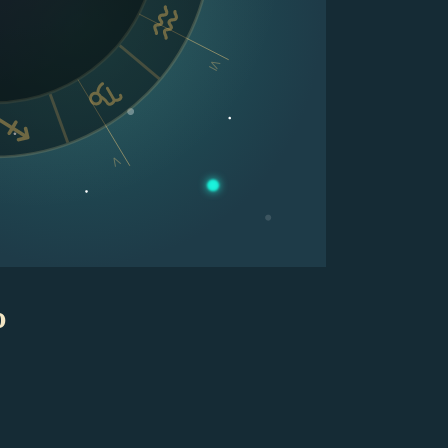
VI
V
p