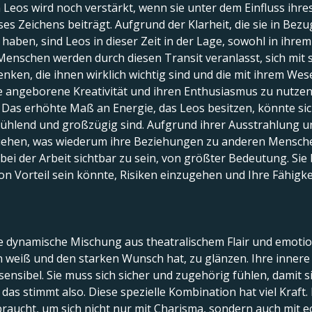
n Leos wird noch verstärkt, wenn sie unter dem Einfluss ih
es Zeichens beiträgt. Aufgrund der Klarheit, die sie in Bez
aben, sind Leos in dieser Zeit in der Lage, sowohl in ihrem
Menschen werden durch diesen Transit veranlasst, sich mit s
enken, die ihnen wirklich wichtig sind und die mit ihrem Wes
 angeborene Kreativität und ihren Enthusiasmus zu nutzen, um
. Das erhöhte Maß an Energie, das Leos besitzen, könnte si
fühlend und großzügig sind. Aufgrund ihrer Ausstrahlung un
iehen, was wiederum ihre Beziehungen zu anderen Mensche
 bei der Arbeit sichtbar zu sein, von größter Bedeutung. Sie b
on Vorteil sein könnte, Risiken einzugehen und Ihre Fähigke
 dynamische Mischung aus theatralischem Flair und emotion
en weiß und den starken Wunsch hat, zu glänzen. Ihre inner
sensibel. Sie muss sich sicher und zugehörig fühlen, damit si
 das stimmt also. Diese spezielle Kombination hat viel Kraft
e braucht, um sich nicht nur mit Charisma, sondern auch mit