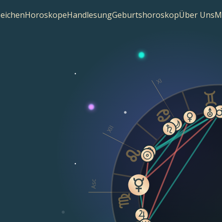
zeichen
Horoskope
Handlesung
Geburtshoroskop
Über Uns
M
XI
XII
Asc