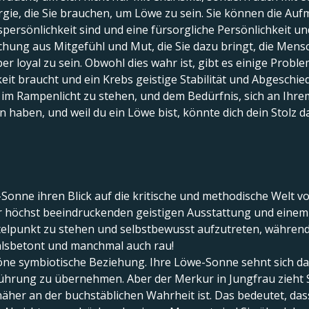
rgie, die Sie brauchen, um Löwe zu sein. Sie können die Au
gspersönlichkeit sind und eine fürsorgliche Persönlichkeit 
chung aus Mitgefühl und Mut, die Sie dazu bringt, die Mensch
 loyal zu sein. Obwohl dies wahr ist, gibt es einige Proble
 braucht und ein Krebs geistige Stabilität und Abgeschiedenh
m Rampenlicht zu stehen, und dem Bedürfnis, sich an Ihrem
ben, und weil du ein Löwe bist, könnte dich dein Stolz d
Sonne ihren Blick auf die kritische und methodische Welt vo
iner höchst beeindruckenden geistigen Ausstattung und eine
telpunkt zu stehen und selbstbewusst aufzutreten, während 
fühlsbetont und manchmal auch rau!
höne symbiotische Beziehung. Ihre Löwe-Sonne sehnt sich d
Führung zu übernehmen. Aber der Merkur in Jungfrau zieht S
äher an der buchstäblichen Wahrheit ist. Das bedeutet, das