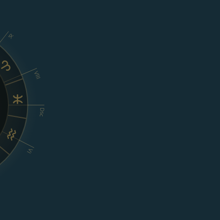
IX
VIII
Dsc
VI