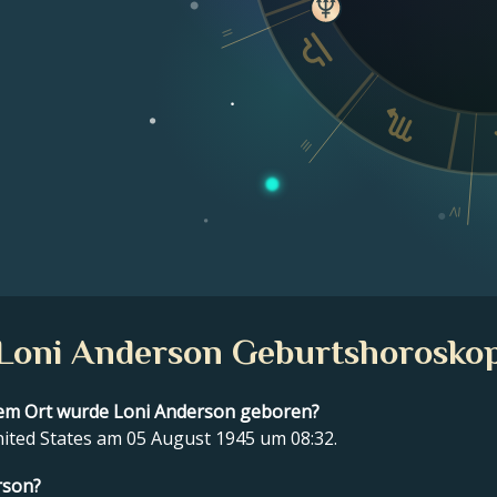
II
III
IV
Loni Anderson Geburtshorosko
em Ort wurde Loni Anderson geboren?
nited States am 05 August 1945 um 08:32.
rson?