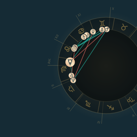
X
XI
XII
Asc
II
III
V
IV