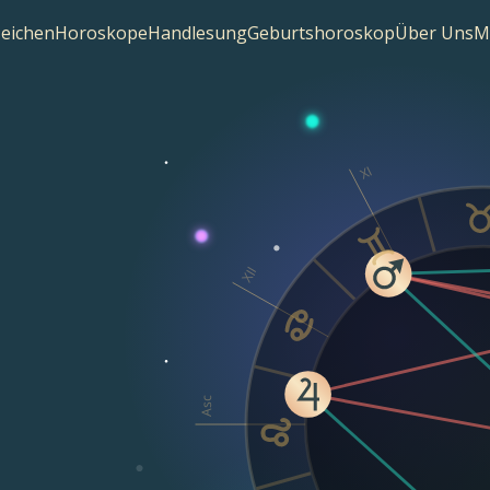
zeichen
Horoskope
Handlesung
Geburtshoroskop
Über Uns
M
XI
XII
Asc