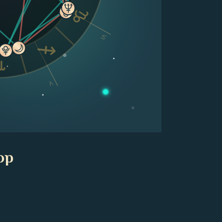
VI
V
op