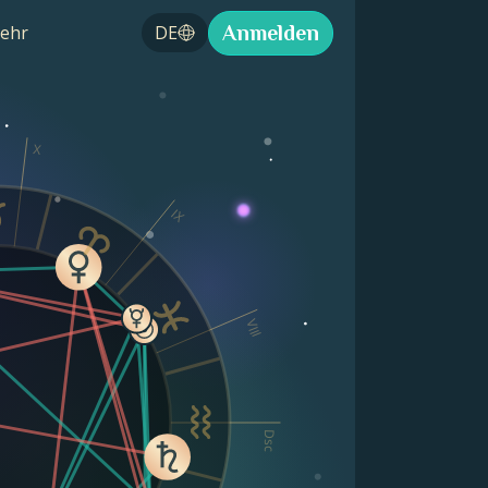
Anmelden
ehr
DE
X
IX
VIII
Dsc