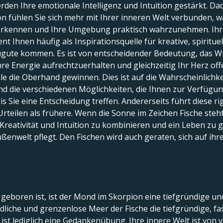
rden Ihre emotionale Intelligenz und Intuition gestärkt. Da
ion fühlen Sie sich mehr mit Ihrer inneren Welt verbunden, 
rkennen und Ihre Umgebung praktisch wahrzunehmen. Ihre 
t Ihnen häufig als Inspirationsquelle für kreative, spirituell
gute kommen. Es ist von entscheidender Bedeutung, das Wi
hre Energie aufrechtzuerhalten und gleichzeitig Ihr Herz offe
le die Oberhand gewinnen. Dies ist auf die Wahrscheinlichk
d die verschiedenen Möglichkeiten, die Ihnen zur Verfügun
is Sie eine Entscheidung treffen. Andererseits führt diese 
rteilen als frühere. Wenn die Sonne im Zeichen Fische steht,
Kreativität und Intuition zu kombinieren und ein Leben zu ge
Außenwelt pflegt. Den Fischen wird auch geraten, sich auf i
 geboren ist, ist der Mond im Skorpion eine tiefgründige un
edliche und grenzenlose Meer der Fische die tiefgründige, f
st lediglich eine Gedankenübung. Ihre innere Welt ist von vie