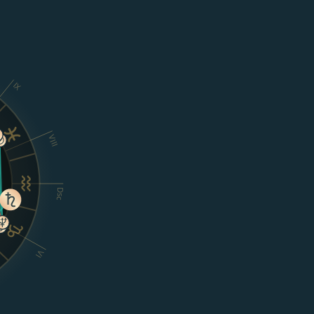
IX
VIII
Dsc
VI