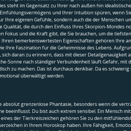
s steht im Gegensatz zu Ihrer nach außen hin idealistisch
Einfühlungsvermögens und Ihrer Intuition spüren, wenn Sie
nur Ihre eigenen Gefühle, sondern auch die der Menschen u
e Qualität, die durch den Einfluss Ihres Skorpion-Mondes no
 Fokus und die Kraft gibt, die Sie brauchen, um die tiefst
 Ihren bemerkenswertesten Eigenschaften gehören Ihre ang
 Ihre Faszination für die Geheimnisse des Lebens. Aufgrun
tig, sich daran zu erinnern, dass mit dieser Detailgenauigk
sche-Sonne nach ständiger Verbundenheit läuft Gefahr, mit
idisch zu machen. Das ist durchaus denkbar. Da es schwierig 
emotional überwältigt werden.
ne absolut grenzenlose Phantasie, besonders wenn die ver
he beeinflusst. Du bist auch extrem sensibel. Ein Mensch m
s eines der Tierkreiszeichen gehören Sie zu den mitfühlend
serzeichen in Ihrem Horoskop haben. Ihre Fähigkeit, Emot