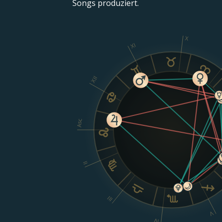
Songs produziert.
X
XI
XII
Asc
II
III
V
IV