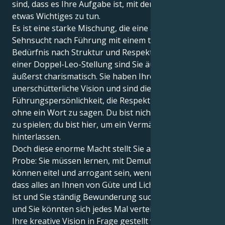
sind, dass es Ihre Aufgabe ist, mit dem Rampenlicht
etwas Wichtiges zu tun.
Es ist eine starke Mischung, die eine angeborene
Sehnsucht nach Führung mit einem tief verwurzelten
Bedürfnis nach Struktur und Respekt verbindet. Mit
einer Doppel-Leo-Stellung sind Sie äußerst loyal und
äußerst charismatisch. Sie haben Ihre eigene,
unerschütterliche Vision und sind die geborene
Führungspersönlichkeit, die Respekt einfordert,
ohne ein Wort zu sagen. Du bist nicht nur hier, um
zu spielen; du bist hier, um ein Vermächtnis zu
hinterlassen.
Doch diese enorme Macht stellt Sie auf eine harte
Probe: Sie müssen lernen, mit Demut zu führen. Sie
können eitel und arrogant sein, wenn Sie glauben,
dass alles an Ihnen von Güte und Licht durchdrungen
ist und Sie ständig Bewunderung suchen müssen,
und Sie könnten sich jedes Mal verteidigen, wenn
Ihre kreative Vision in Frage gestellt wird. Der Weg