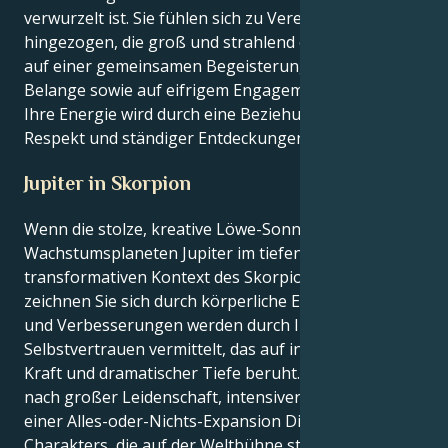
verwurzelt ist. Sie fühlen sich zu Vereinigungen
hingezogen, die groß und strahlend erscheinen und
auf einer gemeinsamen Begeisterung für soziale
Belange sowie auf eifrigem Engagement beruhen.
Ihre Energie wird durch eine Beziehung voller
Respekt und ständiger Entdeckungen beflügelt.
Jupiter in Skorpion
Wenn die stolze, kreative Löwe-Sonne auf den
Wachstumsplaneten Jupiter im tiefen,
transformativen Kontext des Skorpions trifft,
zeichnen Sie sich durch körperliche Expansion aus,
und Verbesserungen werden durch Ihr
Selbstvertrauen vermittelt, das auf intellektueller
Kraft und dramatischer Tiefe beruht. Sie sehnen sich
nach großer Leidenschaft, intensiver Loyalität und
einer Alles-oder-Nichts-Expansion Die Aspekte Ihres
Charakters, die auf der Weltbühne stehen, lieben es,