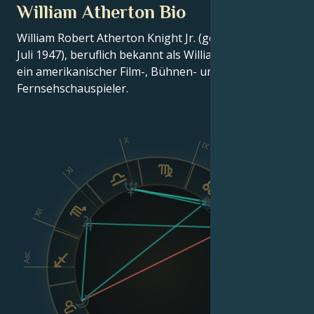
William Atherton Bio
William Robert Atherton Knight Jr. (geboren am 30.
Juli 1947), beruflich bekannt als William Atherton, ist
ein amerikanischer Film-, Bühnen- und
Fernsehschauspieler.
X
IX
XI
VIII
XII
Asc
Dsc