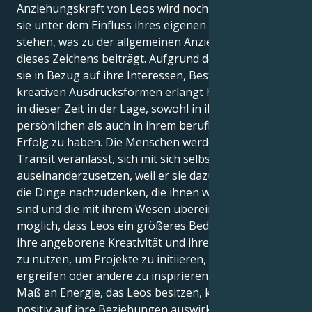
Anziehungskraft von Leos wird noch verstärkt, wenn
sie unter dem Einfluss ihres eigenen Sonnenzeichens
stehen, was zu der allgemeinen Anziehungskraft
dieses Zeichens beiträgt. Aufgrund der Klarheit, die
sie in Bezug auf ihre Interessen, Bestrebungen und
kreativen Ausdrucksformen erlangt haben, sind Leos
in dieser Zeit in der Lage, sowohl in ihrem
persönlichen als auch in ihrem beruflichen Leben
Erfolg zu haben. Die Menschen werden durch diesen
Transit veranlasst, sich mit sich selbst
auseinanderzusetzen, weil er sie dazu bringt, über
die Dinge nachzudenken, die ihnen wirklich wichtig
sind und die mit ihrem Wesen übereinstimmen. Es ist
möglich, dass Leos ein größeres Bedürfnis haben,
ihre angeborene Kreativität und ihren Enthusiasmus
zu nutzen, um Projekte zu initiieren, die Initiative zu
ergreifen oder andere zu inspirieren. Das erhöhte
Maß an Energie, das Leos besitzen, könnte sich
positiv auf ihre Beziehungen auswirken, da sie stets