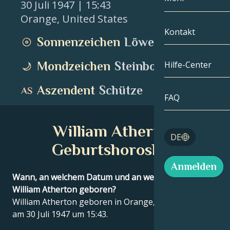
30 Juli 1947
| 15:43
Orange
,
United States
Zwillinge
Nach Datum
Kompatibilität
Kontakt
Sonnenzeichen
Löwe
Krebs
AstroKartogra
Mondologie
Mondzeichen
Steinbock
Hilfe-Center
Löwe
Tarot
Aszendent
Schütze
Jungfrau
FAQ
Engelszahlen
Waage
William Atherton
Blog
DE
Skorpion
Geburtshoroskop
English
Anmelden
Schütze
Wann, an welchem Datum und an welchem Ort wurde
William Atherton geboren?
Español
William Atherton geboren in Orange, United States
am 30 Juli 1947 um 15:43.
Deutsch