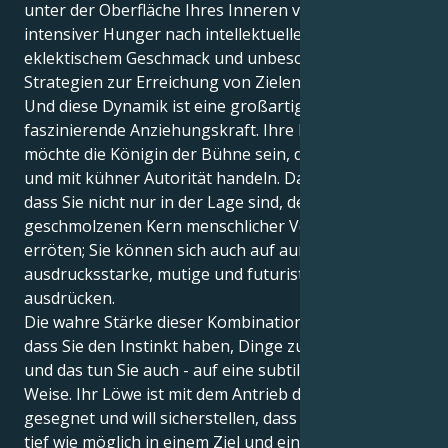
unter der Oberfläche Ihres Inneren verbirgt sich ein
intensiver Hunger nach intellektueller Anregung,
eklektischem Geschmack und unbeschwerten
Strategien zur Erreichung von Zielen.
Und diese Dynamik ist eine großartige und
faszinierende Anziehungskraft. Ihre Löwe-Sonne
möchte die Königin der Bühne sein, das Sagen haben
und mit kühner Autorität handeln. Das bedeutet,
dass Sie nicht nur in der Lage sind, den
geschmolzenen Kern menschlicher Verbundenheit zu
erröten; Sie können sich auch auf außerordentlich
ausdrucksstarke, mutige und futuristische Weise
ausdrücken.
Die wahre Stärke dieser Kombination liegt darin,
dass Sie den Instinkt haben, Dinge zu verwirklichen,
und das tun Sie auch - auf eine subtil entschlossene
Weise. Ihr Löwe ist mit dem Antrieb der Zwillinge
gesegnet und will sicherstellen, dass all sein Getue so
tief wie möglich in einem Ziel und einem Publikum