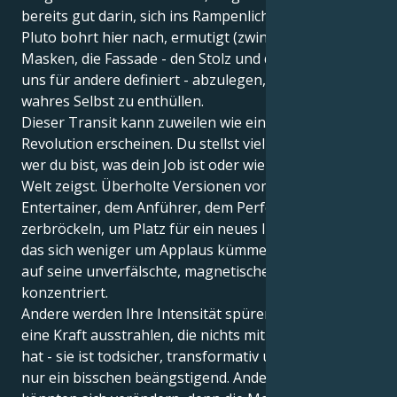
bereits gut darin, sich ins Rampenlicht zu stellen.
Pluto bohrt hier nach, ermutigt (zwingt!) Sie, die
Masken, die Fassade - den Stolz und die Leistung, die
uns für andere definiert - abzulegen, um nur Ihr
wahres Selbst zu enthüllen.
Dieser Transit kann zuweilen wie eine persönliche
Revolution erscheinen. Du stellst vielleicht in Frage,
wer du bist, was dein Job ist oder wie du dich in der
Welt zeigst. Überholte Versionen von "Leo, dem
Entertainer, dem Anführer, dem Performer" könnten
zerbröckeln, um Platz für ein neues Ich zu machen,
das sich weniger um Applaus kümmert und sich mehr
auf seine unverfälschte, magnetische Präsenz
konzentriert.
Andere werden Ihre Intensität spüren. Sie werden
eine Kraft ausstrahlen, die nichts mit Charme zu tun
hat - sie ist todsicher, transformativ und mehr als
nur ein bisschen beängstigend. Andere Beziehungen