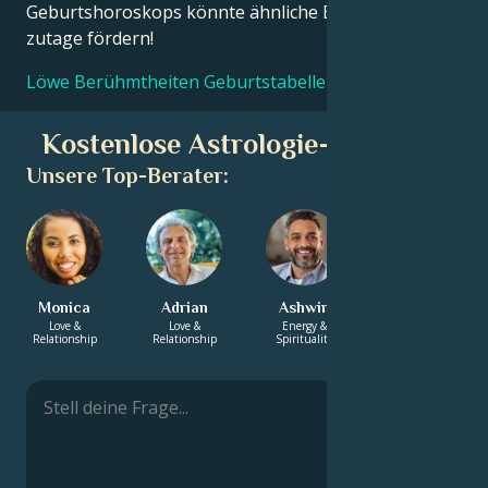
Geburtshoroskops könnte ähnliche Erkenntnisse
zutage fördern!
Löwe Berühmtheiten Geburtstabellen
Kostenlose Astrologie-Beratung
Unsere Top-Berater:
Monica
Adrian
Ashwin
Zaniah
Love &
Love &
Energy &
Energy &
Relationship
Relationship
Spirituality
Spirituality