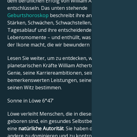
dem beruflichen Erfolg von William Atherton
entschlüsseln. Das unten stehende
Geburtshoroskop
beschreibt ihre angeborenen
Stärken, Schwächen, Schwachstellen, ihren
Tagesablauf und ihre entscheidenden
Lebensmomente – und enthüllt, was genau sie zu
der Ikone macht, die wir bewundern
Lesen Sie weiter, um zu entdecken, wie die
planetarischen Kräfte William Athertons kreatives
Genie, seine Karriereambitionen, seine
bemerkenswerten Leistungen, seine Weisheit und
seinen Witz bestimmen.
Sonne in Löwe 6°47'
Löwe verleiht Menschen, die in diesem Zeichen
geboren sind, ein gesundes Selbstbewusstsein und
eine
natürliche Autorität
. Sie haben die Macht,
andere zu dominieren und zu kontrollieren, aber sie