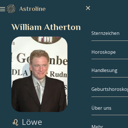
Astroline
William Atherton
Sternzeichen
Horoskope
Sternzeichen
Steinbock
Handlesung
Wassermann
Geburtshorosko
Fische
Über uns
Geburtshoros
Widder
Löwe
Stier
Berühmtheite
Mehr