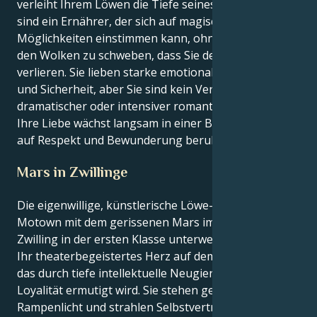
verleiht Ihrem Löwen die Tiefe seines Dramas: Sie
sind ein Ernährer, der sich auf magische
Möglichkeiten einstimmen kann, ohne so hoch in
den Wolken zu schweben, dass Sie den Anschluss
verlieren. Sie lieben starke emotionale Bindungen
und Sicherheit, aber Sie sind kein Verfechter
dramatischer oder intensiver romantischer Gefühle;
Ihre Liebe wächst langsam in einer Beziehung, die
auf Respekt und Bewunderung beruht.
Mars in Zwillinge
Die eigenwillige, künstlerische Löwe-Sonne ist in
Motown mit dem gerissenen Mars im allwissenden
Zwilling in der ersten Klasse unterwegs: Sie tragen
Ihr theaterbegeistertes Herz auf dem rechten Fleck,
das durch tiefe intellektuelle Neugier und wilde
Loyalität ermutigt wird. Sie stehen gerne im
Rampenlicht und strahlen Selbstvertrauen aus, aber