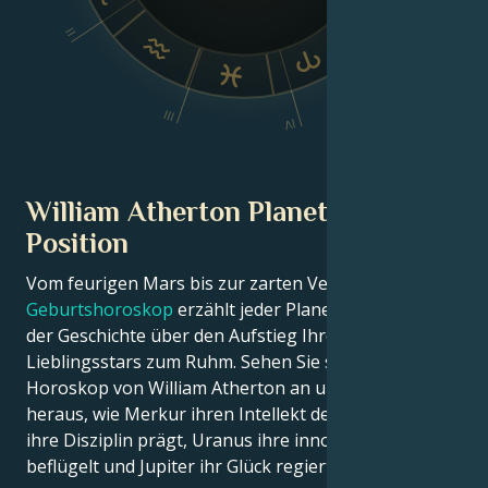
VI
II
V
III
IV
William Atherton Planetarische
Position
Vom feurigen Mars bis zur zarten Venus – in diesem
Geburtshoroskop
erzählt jeder Planet seinen Teil
der Geschichte über den Aufstieg Ihres
Lieblingsstars zum Ruhm. Sehen Sie sich das Astro-
Horoskop von William Atherton an und finden Sie
heraus, wie Merkur ihren Intellekt definiert, Saturn
ihre Disziplin prägt, Uranus ihre innovativen Ideen
beflügelt und Jupiter ihr Glück regiert.