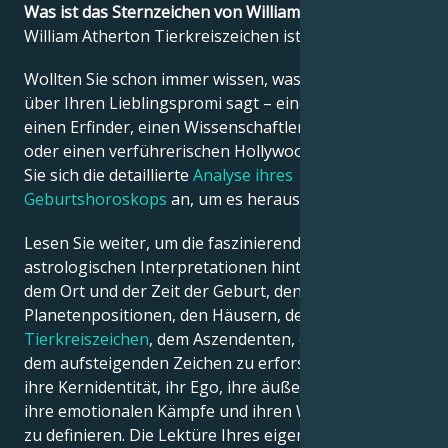
Was ist das Sternzeichen von William Atherton?
William Atherton Tierkreiszeichen ist Löwe.
Français
Wollten Sie schon immer wissen, was die Astrologie
über Ihren Lieblingspromi sagt – einen Politiker,
Português
einen Erfinder, einen Wissenschaftler, einen Musiker
oder einen verführerischen Hollywood-Star? Sehen
Sie sich die detaillierte
Analyse ihres
العربية
Geburtshoroskops
an, um es herauszufinden!
Lesen Sie weiter, um die faszinierenden
日本語
astrologischen Interpretationen hinter dem Datum,
dem Ort und der Zeit der Geburt, den
Planetenpositionen, den Häusern, dem
Tierkreiszeichen
, dem Aszendenten, dem Mond und
dem aufsteigenden Zeichen zu erforschen – und so
ihre Kernidentität, ihr Ego, ihre äußere Erscheinung,
ihre emotionalen Kämpfe und ihren Weg zum Erfolg
zu definieren. Die Lektüre Ihres eigenen