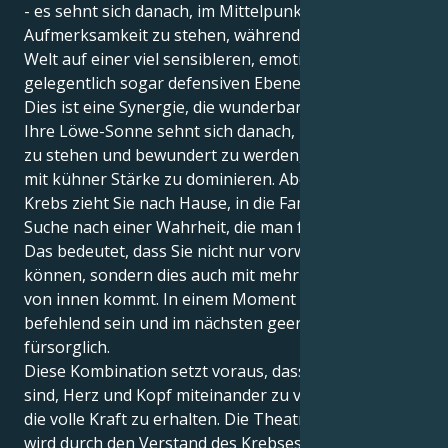
- es sehnt sich danach, im Mittelpunkt der
Aufmerksamkeit zu stehen, während Ihre innere
Welt auf einer viel sensibleren, emotionalen,
gelegentlich sogar defensiven Ebene funktioniert.
Dies ist eine Synergie, die wunderbar funktioniert.
Ihre Löwe-Sonne sehnt sich danach, im Rampenlicht
zu stehen und bewundert zu werden, zu führen und
mit kühner Stärke zu dominieren. Aber Ihr Merkur im
Krebs zieht Sie nach Hause, in die Familie und auf die
Suche nach einer Wahrheit, die man festhalten kann.
Das bedeutet, dass Sie nicht nur vorwärts stürmen
können, sondern dies auch mit mehr Absicht tun, die
von innen kommt. In einem Moment können Sie
befehlend sein und im nächsten geerdet und
fürsorglich.
Diese Kombination setzt voraus, dass Sie in der Lage
sind, Herz und Kopf miteinander zu verbinden, um
die volle Kraft zu erhalten. Die Theatralik des Löwen
wird durch den Verstand des Krebses mit einem