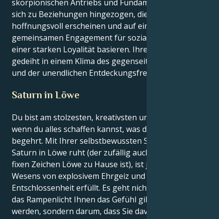
skorpionischen Antriebs und Fundaments. Sie fühlen
sich zu Beziehungen hingezogen, die expansiv und
hoffnungsvoll erscheinen und auf einem
gemeinsamen Engagement für soziale Belange und
einer starken Loyalität basieren. Ihre Energie
gedeiht in einem Klima des gegenseitigen Respekts
und der unendlichen Entdeckungsfreude.
Saturn in Löwe
Du bist am stolzesten, kreativsten und glücklichsten,
wenn du alles schaffen kannst, was dein Herz
begehrt. Mit Ihrer selbstbewussten Sonne, die auf
Saturn in Löwe ruht (der zufällig auch im stolzen,
fixen Zeichen Löwe zu Hause ist), ist jeder Teil Ihres
Wesens von explosivem Ehrgeiz und unendlicher
Entschlossenheit erfüllt. Es geht nicht darum, dass
das Rampenlicht Ihnen das Gefühl gibt, geliebt zu
werden, sondern darum, dass Sie davon überzeugt