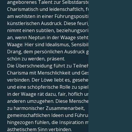
angeborenes Talent zur Selbstdarstellung.
Charismatisch und leidenschaftlich, fühlen sich Leos
am wohlsten in einer Führungsposition oder im
künstlerischen Ausdruck. Diese feurige Energie
nimmt einen subtilen, beziehungsorientierten Ton
an, wenn Neptun in der Waage steht. Neptun in
Waage: Hier sind Idealismus, Sensibilität und der
Drang, dem persönlichen Ausdruck gerecht und
schön zu werden, präsent.
Die Überschneidung führt zu Teilnehmern, die
Charisma mit Menschlichkeit und Geschmack
verbinden. Der Löwe liebt es, gesehen zu werden
und eine schöpferische Rolle zu spielen, aber Neptun
in der Waage rät dazu, fair, höflich und achtsam mit
anderen umzugehen. Diese Menschen können sich
zu harmonischer Zusammenarbeit,
gemeinschaftlichen Ideen und Führungspositionen
hingezogen fühlen, die Inspiration mit Fairness und
ästhetischem Sinn verbinden.