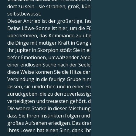
dort zu sein - sie strahlen, groß, kühn und
selbstbewusst.
Dieser Antrieb ist der großartige, faszinierende.
Deine Löwe-Sonne ist hier, um die Führung zu
übernehmen, das Kommando zu übernehmen und
die Dinge mit mutiger Kraft in Gang zu bringen. Aber
Ihr Jupiter in Skorpion stößt Sie in ein Universum
tiefer Emotionen, umwälzender Ambitionen und
einer endlosen Suche nach der Seele von allem. Auf
diese Weise können Sie die Hitze der menschlichen
Verbindung in die feurige Grube hinabsteigen
lassen, sie umdrehen und in einer Form
zurückgeben, die zu den zuverlässigsten, am besten
verteidigten und treuesten gehört, die es gibt.
Die wahre Stärke in dieser Mischung besteht darin,
dass Sie Ihren Instinkten folgen und die Dinge ohne
großes Aufsehen erledigen. Das dramatische Flair
Ihres Löwen hat einen Sinn, dank Ihres