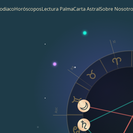
odiaco
Horóscopos
Lectura Palma
Carta Astral
Sobre Nosotro
XI
XII
Asc