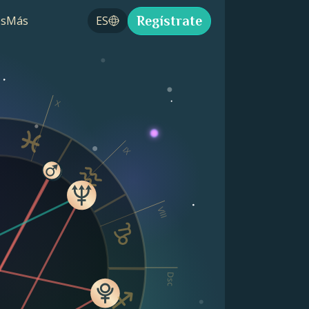
Regístrate
s
Más
ES
X
IX
VIII
Dsc