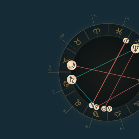
XI
X
XII
Asc
II
III
IV
V