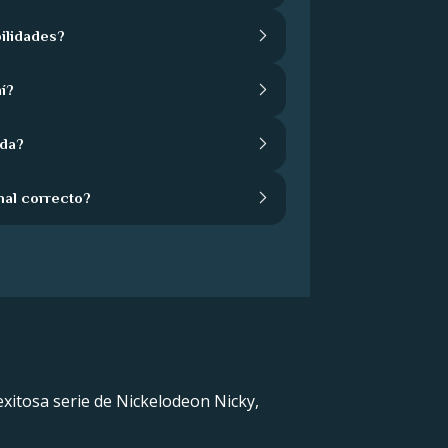
ilidades?
í?
ida?
nal correcto?
exitosa serie de Nickelodeon Nicky,