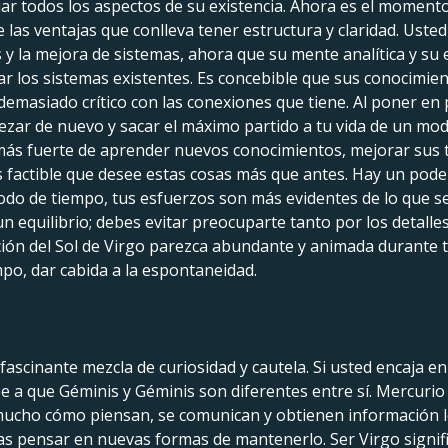
ar todos los aspectos de su existencia. Ahora es el momento
 las ventajas que conlleva tener estructura y claridad. Uste
s y la mejora de sistemas, ahora que su mente analítica y s
r los sistemas existentes. Es concebible que sus conocimient
emasiado crítico con las conexiones que tiene. Al poner en p
pezar de nuevo y sacar el máximo partido a tu vida de un mod
o más fuerte de aprender nuevos conocimientos, mejorar sus 
es factible que desee estas cosas más que antes. Hay un pode
riodo de tiempo, tus esfuerzos son más evidentes de lo que se
n equilibrio; debes evitar preocuparte tanto por los detalles
ación del Sol de Virgo parezca abundante y animada durante
mpo, dar cabida a la espontaneidad.
ascinante mezcla de curiosidad y cautela. Si usted encaja e
 a que Géminis y Géminis son diferentes entre sí. Mercurio 
 mucho cómo piensan, se comunican y obtienen información 
tas pensar en nuevas formas de mantenerlo. Ser Virgo sign