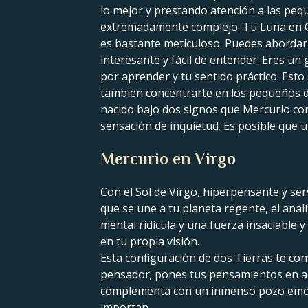
lo mejor y prestando atención a las pe
extremadamente complejo. Tu Luna en Gém
es bastante meticuloso. Puedes abordar
interesante y fácil de entender. Eres u
por aprender y tu sentido práctico. Est
también concentrarte en los pequeños de
nacido bajo dos signos que Mercurio co
sensación de inquietud. Es posible que 
Mercurio en Virgo
Con el Sol de Virgo, hiperpensante y ser
que se une a tu planeta regente, el anal
mental ridícula y una fuerza insaciable 
en tu propia visión.
Esta configuración de dos Tierras te con
pensador; pones tus pensamientos en acc
complementa con un inmenso pozo emocio
importan.