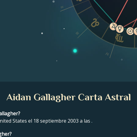
II
III
IV
Aidan Gallagher Carta Astral
allagher?
ited States el 18 septiembre 2003 a las .
agher?