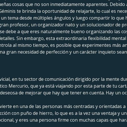
queñas cosas que no son inmediatamente aparentes. Debido 
inis te brinda la oportunidad de relajarte, lo cual es ne
 un tema desde múltiples ángulos y luego compartir lo que
n gran profesor, un organizador nato y un solucionador de p
o se debe a que eres naturalmente bueno organizando las co
talles. Sin embargo, esta extraordinaria flexibilidad mental
ntrola al mismo tiempo, es posible que experimentes más a
una gran necesidad de perfección y un carácter inquieto sean
vicial, en tu sector de comunicación dirigido por la mente d
ítico Mercurio, que ya está viajando por esta parte de tu ca
y deseosa de mejorar que hay que tener en cuenta. Hay un oc
vierte en una de las personas más centradas y orientadas a l
ión con puño de hierro, lo que es a la vez una ventaja y un
nal, y eres una persona firme con muchas capas que hará 