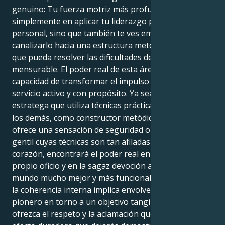
genuino: Tu fuerza motriz más profunda no consiste
simplemente en aplicar tu liderazgo para tu gloria
personal, sino que también te ves empujado a
canalizarlo hacia una estructura metódica y tangible
que pueda resolver las dificultades de un modo real y
mensurable. El poder real de esta área reside en la
capacidad de transformar el impulso propio en un
servicio activo y con propósito. Ya sea como maestro
estratega que utiliza técnicas prácticas para ayudar a
los demás, como constructor metódico cuyo trabajo
ofrece una sensación de seguridad o como líder
gentil cuyas técnicas son tan afiladas como su
corazón, encontrará el poder real en el dominio del
propio oficio y en la sagaz devoción a la visión de un
mundo mucho mejor y más funcional. Su viaje hacia
la coherencia interna implica envolver su espíritu
pionero en torno a un objetivo tangible que le
ofrezca el respeto y la aclamación que merece. El