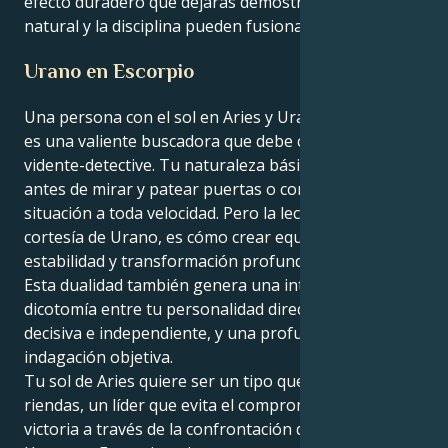
efecto duradero que dejarás demostrará que el valor
natural y la disciplina pueden fusionarse.
Urano en Escorpio
Una persona con el sol en Aries y Urano en Escorpio
es una valiente buscadora que debe convertirse en
vidente-detective. Tu naturaleza básica es saltar
antes de mirar y patear puertas o correr hacia una
situación a toda velocidad. Pero la lección de vida,
cortesía de Urano, es cómo crear equilibrio,
estabilidad y transformación profunda en el amor.
Esta dualidad también genera una interesante
dicotomía entre tu personalidad directamente
decisiva e independiente, y una profunda hambre de
indagación objetiva.
Tu sol de Aries quiere ser un tipo que toma las
riendas, un líder que evita el compromiso y reclama la
victoria a través de la confrontación directa. Pero tu