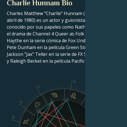
Charlie Hunnam Bio
Charles Matthew "Charlie" Hunnam (nacido el 10 de
abril de 1980) es un actor y guionista inglés. Es
conocido por sus papeles como Nathan Maloney en
el drama de Channel 4 Queer as Folk (1999), Lloyd
Haythe en la serie cómica de Fox Undeclared (2001),
Pete Dunham en la película Green Street (2005),
Jackson "Jax" Teller en la serie de FX Sons of Anarchy,
y Raleigh Becket en la película Pacific Rim (2013).
IX
X
XI
VIII
XII