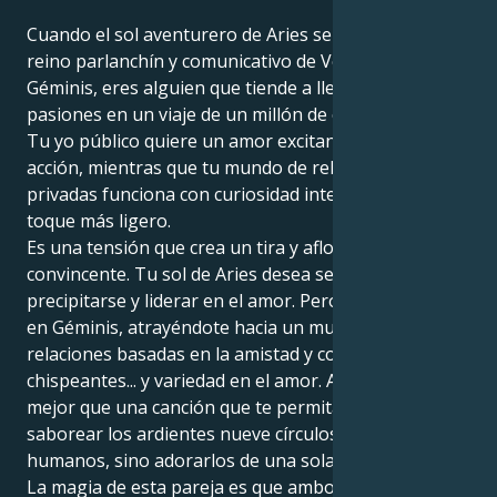
Cuando el sol aventurero de Aries se asocia con el
reino parlanchín y comunicativo de Venus en
Géminis, eres alguien que tiende a llevar sus
pasiones en un viaje de un millón de conversaciones.
Tu yo público quiere un amor excitante y lleno de
acción, mientras que tu mundo de relaciones
privadas funciona con curiosidad intelectual y un
toque más ligero.
Es una tensión que crea un tira y afloja encantador y
convincente. Tu sol de Aries desea ser el héroe,
precipitarse y liderar en el amor. Pero tu Venus está
en Géminis, atrayéndote hacia un mundo de
relaciones basadas en la amistad y conversaciones
chispeantes... y variedad en el amor. Así que, ¿qué
mejor que una canción que te permita no sólo
saborear los ardientes nueve círculos de los vínculos
humanos, sino adorarlos de una sola manera?
La magia de esta pareja es que ambos podéis amar