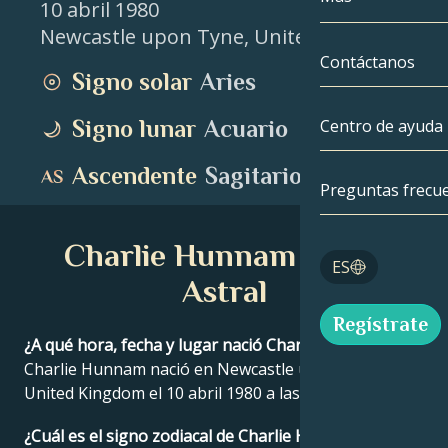
10 abril 1980
Newcastle upon Tyne
,
United Kingdom
Géminis
Por fecha
Compatibilida
Contáctanos
Signo solar
Aries
Cáncer
AstroCartogra
Moonology
Signo lunar
Acuario
Centro de ayuda
Leo
Tarot
Ascendente
Sagitario
Virgo
Preguntas frecu
Números de á
Libra
Charlie Hunnam Carta
Blog
ES
Escorpio
Astral
English
Regístrate
Sagitario
¿A qué hora, fecha y lugar nació Charlie Hunnam?
Charlie Hunnam nació en Newcastle upon Tyne,
Español
United Kingdom el 10 abril 1980 a las .
Deutsch
¿Cuál es el signo zodiacal de Charlie Hunnam?