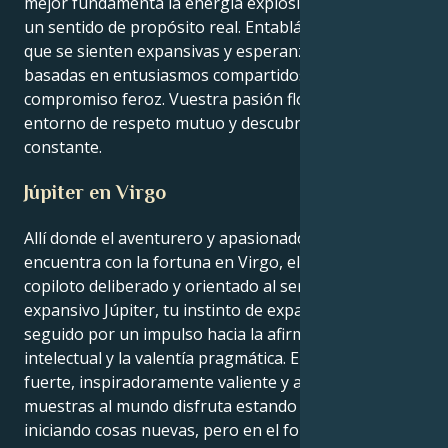
mejor fundamenta la energía explosiva de Aries en
un sentido de propósito real. Entabláis relaciones
que se sienten expansivas y esperanzadoras,
basadas en entusiasmos compartidos y un
compromiso feroz. Vuestra pasión florece en un
entorno de respeto mutuo y descubrimiento
constante.
Júpiter en Virgo
Allí donde el aventurero y apasionado sol de Aries se
encuentra con la fortuna en Virgo, el mundo del
copiloto deliberado y orientado al servicio del
expansivo Júpiter, tu instinto de expansión es
seguido por un impulso hacia la afirmación
intelectual y la valentía pragmática. El individuo
fuerte, inspiradoramente valiente y agresivo que
muestras al mundo disfruta estando al frente e
iniciando cosas nuevas, pero en el fondo existe un