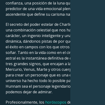
confianza, una posición de la luna que es un
predictor de una vida emocional plena y una posición
ascendente que define su carisma natural.
El secreto del poder estelar de Charlie Hunnam es
una combinación celestial que nos habla de un gran
carácter, un ingenio inteligente y una presencia
dinámica, dándonos pistas de por qué ha alcanzado
el éxito en campos con los que otros sólo pueden
soñar. Tanto en la vida como en el cine, su carta
astral es la instantánea definitiva de cada uno de sus
tres grandes signos, que encajan a la perfección con
Mercurio, Venus, Marte y otros cuerpos celestes
para crear un personaje que es una estrella. El
universo ha hecho todo lo posible para que Charlie
Hunnam sea el personaje legendario al que no
podemos dejar de admirar.
Profesionalmente, los
horóscopos
de Charlie