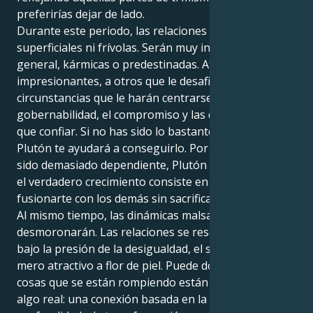
preferirías dejar de lado.
Durante este periodo, las relaciones no serán
superficiales ni frívolas. Serán muy intensas y, por lo
general, kármicas o predestinadas. Atraerá a socios
impresionantes, a otros que le desafiarán y a
circunstancias que le harán centrarse en la
gobernabilidad, el compromiso y las decisiones en las
que confiar. Si no has sido lo bastante independiente,
Plutón te ayudará a conseguirlo. Por último, si has
sido demasiado dependiente, Plutón te enseñará que
el verdadero crecimiento consiste en aprender a
fusionarte con los demás sin sacrificarte.
Al mismo tiempo, las dinámicas malsanas se
desmoronarán. Las relaciones se resquebrajarán
bajo la presión de la desigualdad, el secretismo o el
mero atractivo a flor de piel. Puede doler, pero las
cosas que se están rompiendo están dando paso a
algo real: una conexión basada en la igualdad, la