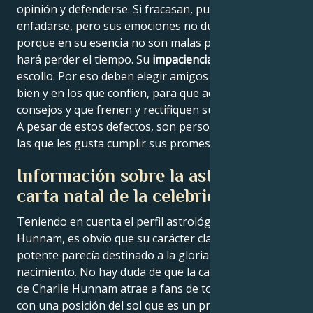
opinión y defenderse. Si fracasan, pueden irritarse y
enfadarse, pero sus emociones no duran mucho,
porque en su esencia no son malas personas y les
hará perder el tiempo. Su
impaciencia ocasional
es su
escollo. Por eso deben elegir amigos que conozcan
bien y en los que confíen, para que acepten sus
consejos y que frenen y rectifiquen su precipitación.
A pesar de estos defectos, son personas íntegras a
las que les gusta cumplir sus promesas.
Información sobre la astrología
carta natal de la celebridad
Teniendo en cuenta el perfil astrológico de Charlie
Hunnam, es obvio que su carácter claramente
potente parecía destinado a la gloria desde su
nacimiento. No hay duda de que la calidad de estrella
de Charlie Hunnam atrae a fans de todo el mundo
con una posición del sol que es un predictor de