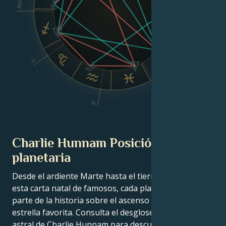
Asc
Dsc
VI
II
V
IV
III
Charlie Hunnam Posición
planetaria
Desde el ardiente Marte hasta el tierno Venus, en
esta carta natal de famosos, cada planeta cuenta su
parte de la historia sobre el ascenso a la fama de tu
estrella favorita. Consulta el desglose de la carta
astral de Charlie Hunnam para descubrir cómo