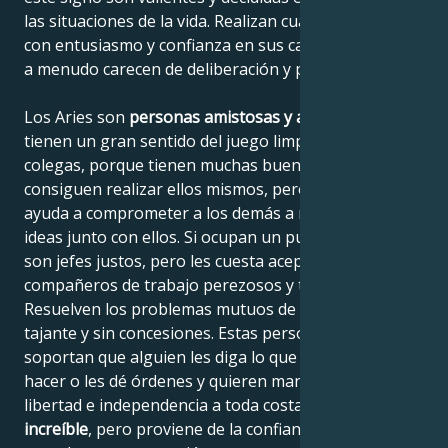
las situaciones de la vida. Realizan cualquier trabajo
con entusiasmo y confianza en sus capacidades, pero
a menudo carecen de deliberación y paciencia.
Los Aries son
personas amistosas y alegres
que
tienen un gran sentido del juego limpio. Son buenos
colegas, porque tienen muchas buenas ideas que no
consiguen realizar ellos mismos, pero su entusiasmo
ayuda a comprometer a los demás a realizar sus
ideas junto con ellos. Si ocupan un puesto directivo,
son jefes justos, pero les cuesta aceptar a
compañeros de trabajo perezosos y torpes.
Resuelven los problemas mutuos de forma rápida,
tajante y sin concesiones. Estas personas no
soportan que alguien les diga lo que tienen que
hacer o les dé órdenes y quieren mantener su
libertad e independencia a toda costa. Su
valentía es
increíble
, pero proviene de la confianza que han