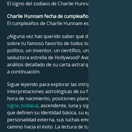
El signo del zodiaco de Charlie Hunnam es Aries.
Français
Charlie Hunnam fecha de cumpleaños?
El cumpleaños de Charlie Hunnam es el 10 abril 1980.
Português
¿Alguna vez has querido saber qué dice la astrología
sobre tu famoso favorito de todos los tiempos: un
político, un inventor, un científico, un músico o una
العربية
seductora estrella de Hollywood? Averígualo en el
análisis detallado de su carta astral que encontrarás
a continuación.
日本語
Sigue leyendo para explorar las intrigantes
interpretaciones astrológicas de su fecha, lugar y
hora de nacimiento, posiciones planetarias, casas,
signo zodiacal
, ascendente, luna y signo ascendente,
que definen su identidad básica, su ego, su
personalidad externa, sus luchas emocionales y su
camino hacia el éxito. La lectura de tu propia
carta