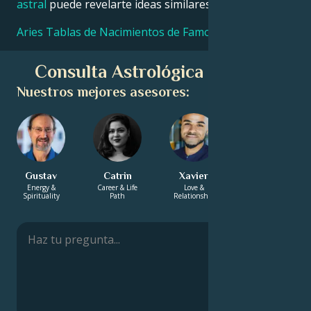
astral
puede revelarte ideas similares.
Aries Tablas de Nacimientos de Famosos
Consulta Astrológica Gratuita
Nuestros mejores asesores:
Gustav
Catrin
Xavier
Adam
Energy &
Career & Life
Love &
Career & Life
Spirituality
Path
Relationship
Path