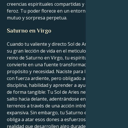
creencias espirituales compartidas y en una lealtad
feroz. Tu poder florece en un entorno de respeto
mutuo y sorpresa perpetua.
Saturno en Virgo
Cuando tu valiente y directo Sol de Aries encuentra
su gran lección de vida en el meticuloso y analítico
reino de Saturno en Virgo, tu espíritu pionero se
convierte en una fuente transformadora de
propósito y necesidad. Naciste para liderar, iniciar
con fuerza ardiente, pero obligado a adquirir
disciplina, habilidad y aprender a ayudar a los demás
de forma tangible: Tu Sol de Aries necesita dar un
salto hacia delante, adentrándose en nuevos
terrenos a través de una acción intrépida y
expansiva. Sin embargo, tu Saturno en Virgo te
obliga a atar esos dones a esfuerzos centrados en la
realidad que desarrollen algo duradero y de valor