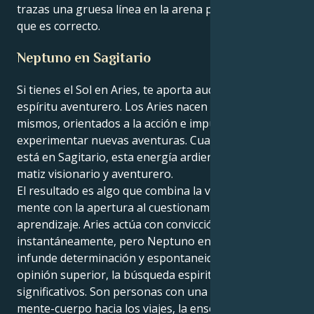
trazas una gruesa línea en la arena por lo que crees
que es correcto.
Neptuno en Sagitario
Si tienes el Sol en Aries, te aporta audacia, valor y
espíritu aventurero. Los Aries nacen seguros de sí
mismos, orientados a la acción e impulsados a
experimentar nuevas aventuras. Cuando Neptuno
está en Sagitario, esta energía ardiente adquiere un
matiz visionario y aventurero.
El resultado es algo que combina la valentía de la
mente con la apertura al cuestionamiento y el
aprendizaje. Aries actúa con convicción e
instantáneamente, pero Neptuno en Sagitario les
infunde determinación y espontaneidad al motivar su
opinión superior, la búsqueda espiritual y los viajes
significativos. Son personas con una configuración
mente-cuerpo hacia los viajes, la enseñanza de la