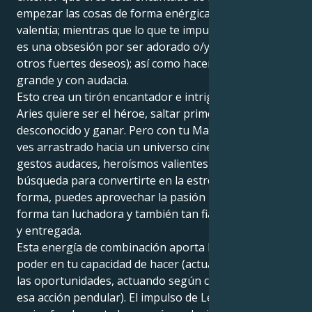
empezar las cosas de forma enérgica, incluso con
valentía; mientras que lo que te impulsa en el fondo
es una obsesión por ser adorado o/y enamorado (u
otros fuertes deseos); así como hacer todo a lo
grande y con audacia.
Esto crea un tirón encantador e intrigante. Tu sol de
Aries quiere ser el héroe, saltar primero a lo
desconocido y ganar. Pero con tu Marte en Leo, te
ves arrastrado hacia un universo cinematográfico de
gestos audaces, heroísmos valientes y una eterna
búsqueda para convertirte en la estrella. De esta
forma, puedes aprovechar la pasión humana de una
forma tan luchadora y también tan fiable, protectora
y entregada.
Esta energía de combinación aporta la plenitud de su
poder en tu capacidad de hacer (actuar) y aprovechar
las oportunidades, actuando según corazonadas (es
esa acción pendular). El impulso de Leo por ser el