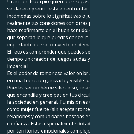
Urano en Escorpio quiere que sepas que el
verdadero premio está en enfrentarte a verdades
incómodas sobre lo significativas o justas que son
realmente tus conexiones con otras personas. Te
hace reafirmarte en el buen sentido: definir las líneas
que separan lo que puedes dar de lo que es tan
importante que se convierte en demasiado problema.
El reto es comprender que puedes ser al mismo
tiempo un creador de juegos audaz y un defensor
imparcial.
Es el poder de tomar ese valor en bruto y convertirlo
en una fuerza organizada y visible para el bien.
Puedes ser un héroe silencioso, una voz influyente
que encandile y cree paz en tus círculos sociales y en
la sociedad en general. Tu misión es utilizar tu poder
como mujer fuerte (sin aceptar tonterías) para crear
relaciones y comunidades basadas en el respeto y la
confianza. Estás especialmente dotada para navegar
por territorios emocionales complejos, al tiempo que