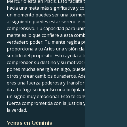
Mercurio está en Piscis. Esto facilita tu progreso
hacia una meta más significativa y con propósito. En
un momento puedes ser una tormenta de energía, y
al siguiente puedes estar sereno e increíblemente
comprensivo. Tu capacidad para unir el corazón y la
mente es lo que confiere a esta combinación su
verdadero poder. Tu mente regida por Piscis
proporciona a tu Aries una visión clara y un fuerte
sentido del propósito. Esto ayuda a tu Aries a
comprender su destino y su motivación. Cuando
pones mucha energía en algo, puedes motivar a
otros y crear cambios duraderos. Además de líder,
eres una fuerza poderosa y transformadora. Piscis le
da a tu fogoso impulso una brújula moral porque es
un signo muy emocional. Esto te convierte en una
fuerza comprometida con la justicia y la búsqueda de
la verdad.
Venus en Géminis