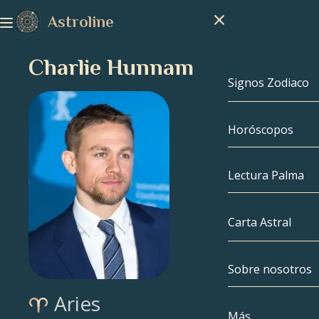
Astroline
Charlie Hunnam
Signos Zodiaco
Horóscopos
Signos Zodiac
Capricornio
Lectura Palma
Acuario
Carta Astral
Piscis
Sobre nosotros
Carta Astral
Aries
Aries
Tauro
Famosos
Más