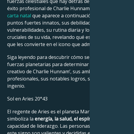
fuerzas celestiales que hay detrás del encanto y el
éxito profesional de Charlie Hunnam.
La lectura de la
carta natal
que aparece a continuación describe sus
puntos fuertes innatos, sus debilidades, sus
vulnerabilidades, su rutina diaria y los momentos
cruciales de su vida, revelando qué es exactamente lo
que les convierte en el icono que admiramos.
Siga leyendo para descubrir cómo se alinean las
fuerzas planetarias para determinar el genio
creativo de Charlie Hunnam’, sus ambiciones
profesionales, sus notables logros, su sabiduría y su
ingenio.
Sol en Aries 20°43
El regente de Aries es el planeta Marte, que
simboliza la
energía, la salud, el espíritu de lucha
y la
capacidad de liderazgo. Las personas nacidas bajo
este signo son valientes y decididas en la mayoría de