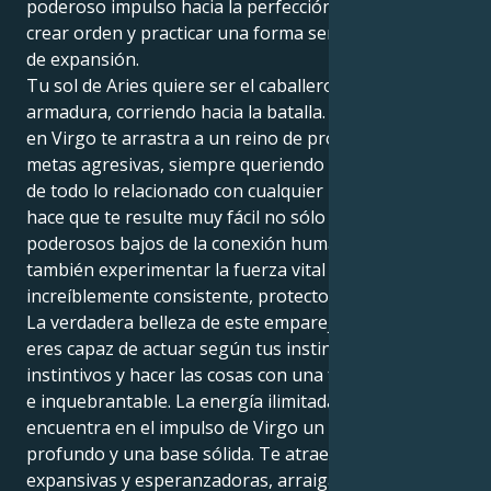
poderoso impulso hacia la perfección que te motiva a
crear orden y practicar una forma sensata y estable
de expansión.
Tu sol de Aries quiere ser el caballero de brillante
armadura, corriendo hacia la batalla. Pero tu Júpiter
en Virgo te arrastra a un reino de profunda pasión,
metas agresivas, siempre queriendo llegar a la raíz
de todo lo relacionado con cualquier persona. Esto
hace que te resulte muy fácil no sólo comprender los
poderosos bajos de la conexión humana, sino
también experimentar la fuerza vital de una forma
increíblemente consistente, protectora y leal.
La verdadera belleza de este emparejamiento es que
eres capaz de actuar según tus instintos más
instintivos y hacer las cosas con una fuerza tranquila
e inquebrantable. La energía ilimitada de Aries
encuentra en el impulso de Virgo un propósito
profundo y una base sólida. Te atraen las relaciones
expansivas y esperanzadoras, arraigadas en