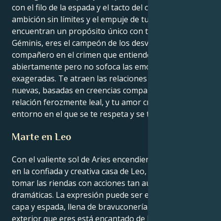
con el filo de la espada y el tacto del corazón. La
ambición sin límites y el empuje de tu Aries
encuentran un propósito único con tu corazón de
Géminis, eres el campeón de los desvalidos y el
compañero en el crimen que entiende a ambos
abiertamente pero no sofoca las emociones
exageradas. Te atraen las relaciones audaces y
nuevas, basadas en creencias compartidas y en una
relación ferozmente leal, y tu amor crece en un
entorno en el que se te respeta y se te admira.
Marte en Leo
Con el valiente sol de Aries encendiendo sus llamas
en la confiada y creativa casa de Leo, aprenderás a
tomar las riendas con acciones tan audaces como
dramáticas. La expresión puede ser enérgica y de
capa y espada, llena de bravuconería, pero el yo
exterior que eres está encantado de liderar y