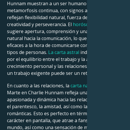
Hunnam muestran a un ser humano en un estado de
metamorfosis continua, con signos astrológicos que
reflejan flexibilidad natural, fuerza de voluntad,
creatividad y perseverancia. El
horóscopo natal
sugiere apertura, comprensión y una inclinación
natural hacia la comunicación, lo que les hace más
eficaces a la hora de comunicarse con diferentes
tipos de personas.
La carta astral
indica una devoción
por el equilibrio entre el trabajo y la atención, el
crecimiento personal y las relaciones sanas, aunque
un trabajo exigente puede ser un reto.
En cuanto a las relaciones, la
carta natal
de Venus-
Marte en Charlie Hunnam refleja una actitud
apasionada y dinámica hacia las relaciones afectivas,
el parentesco, la amistad, así como las relaciones
románticas. Esto es perfecto en términos de su
carácter en pantalla, que atrae a fans de todo el
mundo, así como una sensación de misterio y