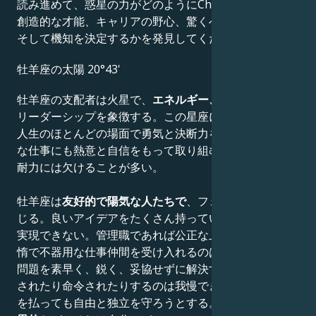
読み進めて、惑星の力がどのようにCharlie Hunnamの
創造的な才能、キャリアの野心、驚くべき成果、知恵、
そして機知を決定するかを発見してください。
牡羊座の太陽 20°43'
牡羊座の支配者は火星で、
エネルギー、健康、闘争心
、
リーダーシップを象徴する。この星座に生まれた人は、
人生のほとんどの場面で勇気と決断力を発揮する。どん
な仕事にも熱意と自信をもって取り組むが、慎重さや忍
耐力には欠けることが多い。
牡羊座は
友好的で陽気な人たちで
、フェアプレーを重ん
じる。良いアイデアをたくさん持っているが、自分では
実現できない。管理職であれば公正な上司となるが、怠
惰で不器用な仕事仲間を受け入れるのは難しい。互いの
問題を素早く、鋭く、妥協せずに解決する。誰かに指図
されたり命令されたりするのは我慢できず、どんな犠牲
を払っても自由と独立を守ろうとする。彼らの
勇気は驚