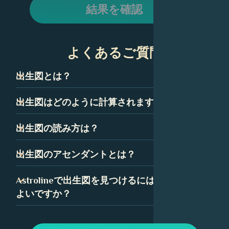
結果を確認
よくあるご質問
出生図とは？
出生図は、ネイタルチャートとも呼ばれ、技術的には、あ
出生図はどのように計算されますか？
なたが生まれた瞬間の空のスナップショットです。星座、
惑星、ハウスを表すいくつかの記号で構成されています。
出生図は、あなたが生まれた正確な時間、日付、場所に基
出生図の読み方は？
これらの記号の組み合わせは、あなたの性格と人生の道に
づいて計算されます。出生図の精度を確保するために、時
ついて多くを語っています。
間は可能な限り正確である必要があります。
出生図を読むことは最初は気が遠くなるように思えるかも
出生図のアセンダントとは？
しれませんが、いくつかの簡単な要素に分解できます。惑
星、星座、ハウスはすべて、出生図の中で特定の意味を持
アセンダント、つまり上昇宮は、あなたが生まれたときに
Astrolineで出生図を見つけるにはどうすれば
っており、Astrolineでは、各要素の詳細な解釈を見つける
東の地平線上に昇っていた星座です。あなたの出生図で
よいですか？
ことができます。
は、アセンダントはあなたの人生に対する態度と、あなた
が他の人にどのように自分自身を表現するかを表していま
Astrolineアプリで、生年月日を入力してプロフィールを作
す。
成します。次に、「出生図」タブに移動して、チャートと