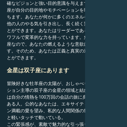
確なビジョンと強い目的意識を与えます。これは、牡羊
座が自分の目的地やモチベーションを理解するのに役立
ちます。あなたが何かに多くのエネルギーを注ぐとき、
他の人のやる気を引き出し、長く続く変化を生み出すこ
とができます。あなたはリーダーであるだけでなく、パ
ワフルで変革的な力を持っています。魚座は感情的な星
座なので、あなたの燃えるような意欲に道徳心を与えま
す。そのため、あなたは正義と真実の追求に力を注ぐこ
とができます。
金星は双子座にあります
冒険好きな牡羊座の太陽が、おしゃべりでコミュニケー
ション主導の双子座の金星の領域と結びつくと、あなた
は自分の情熱を100万回の会話の旅に身にまとう傾向が
ある人。公的なあなたは、エキサイティングでアクショ
ン満載の愛を望み、私的な人間関係の世界は知的好奇心
と軽いタッチで動いている。
この緊張感が、素敵で魅力的な引っ張り合いを生む。あ