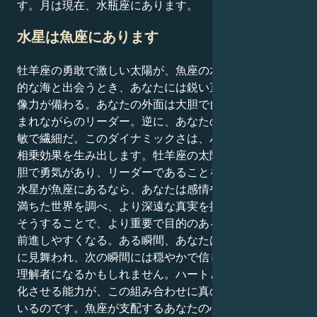
す。月は現在、水瓶座にあります。
水星は魚座にあります
牡羊座の勇敢で激しい太陽が、魚座の水星の鋭敏で共感
的な海と出会うとき、あなたには鋭い直感と限りない想
像力が備わる。あなたの外面は大胆で自信にあふれ、生
まれながらのリーダー。逆に、あなたの内面は非常に鋭
敏で繊細だ。このダイナミックさは、パワフルで素敵な
相乗効果を生み出します。牡羊座の太陽は、あなたが大
胆で勇気があり、リーダーであることを後押しします。
水星が魚座にあるなら、あなたは感情や隠された意味に
満ちた世界を調べ、より深遠な真実を探求すべきです。
そうすることで、より重要で目的のある目標に向かって
前進しやすくなる。ある瞬間、あなたはエネルギーの嵐
に見舞われ、次の瞬間には穏やかで信じられないほどの
理解者になるかもしれません。ハートとマインドを一体
化させる能力が、この組み合わせに真のパワーを与えて
いるのです。魚座が支配するあなたの心は、牡羊座に明