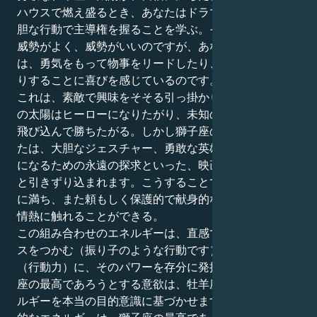
ハウスで燃え盛るとき、あなたはドラマチックなほど大
胆な行動で主導権を握ることを学ぶ。その表現は強引で
威勢がよく、威勢がいいのですが、あなたの外側の自分
は、勇気をもって物事をリードしたり、勢いよく始めた
りすることに喜びを感じているのです。
これは、素敵で興味をそそる引っ掛かりを生む。牡羊座
の太陽はヒーローになりたがり、未知の世界に真っ先に
飛び込んで勝ちたがる。しかし獅子座の火星を持つあな
たは、大胆なジェスチャー、勇敢な英雄的行為、スター
になるための永遠の探求といった、映画のような世界へ
と引きずり込まれます。こうすることで、あなたは気迫
に満ち、また頼もしく保護的で献身的な方法で、人間の
情熱に触れることができる。
この組み合わせのエネルギーは、直感で行動してチャン
スをつかむ（振り子のような行動です）あなたの行動力
（行動力）に、そのパワーを存分に発揮させます。獅子
座の最高であろうとする意欲は、牡羊座の爆発的なエネ
ルギーを本当の目的意識に基づかせます。牡羊座の爆発