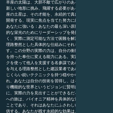
羊座の太陽は、大胆不敵で広がりのある行動を通して、
新しい地形に挑み、飛躍する必要がある。しかし、乙女
座の土星は、その才能を、永続的で真に価値あるものを
開発する、現実に焦点を当てた努力に結びつけるよう、
あなたに強いる：あなたの最も深い原動力は、単に個人
的な栄光のためにリーダーシップを発揮することではな
く、実際に測定可能な方法で困難を解決できるような、
理路整然とした具体的な仕組みにそれを注ぎ込むことで
す。この分野の実際の力は、自分の衝動を積極的で目的
を持った奉仕に変える能力にある。実践可能なテクニッ
クを使って他人を支援する名参謀であれ、仕事に安心感
を与える理路整然とした建設業者であれ、自分の心と同
じくらい鋭いテクニックを持つ穏やかなリーダーであ
れ、あなたは自分の技術を習得し、はるかに優れた、よ
り機能的な世界というビジョンに賢明に献身すること
に、実際の力を見出すことができるだろう。内的一貫性
への旅は、パイオニア精神を具体的な追求に巻きつける
ことであり、それはあなたにふさわしい尊敬と称賛を提
供する。あなたが残す永続的な効果は、天性の勇気と規