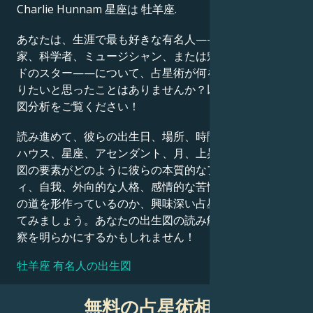
Charlie Hunnam 星座は 牡羊座.
Français
あなたは、生涯で最も好きな有名人——政治家、発明
家、科学者、ミュージシャン、または魅力的なハリウッ
ドのスター——について、占星術が何を語っているか知
Português
りたいと思ったことはありませんか？以下の詳細な出生
図分析をご覧ください！
العربية
読み進めて、彼らの出生日、場所、時間、惑星の位置、
ハウス、星座、アセンダント、月、上昇星座など、出生
図の要素がどのように彼らの本質的なアイデンティテ
日本語
ィ、自我、外向的な人格、感情的な苦悩、そして成功へ
の道を形作っているのか、興味深い占星術的解釈を探っ
てみましょう。あなたの出生図の読み解きも、同様の洞
察を明らかにするかもしれません！
牡羊座 有名人の出生図
無料の占星術相談