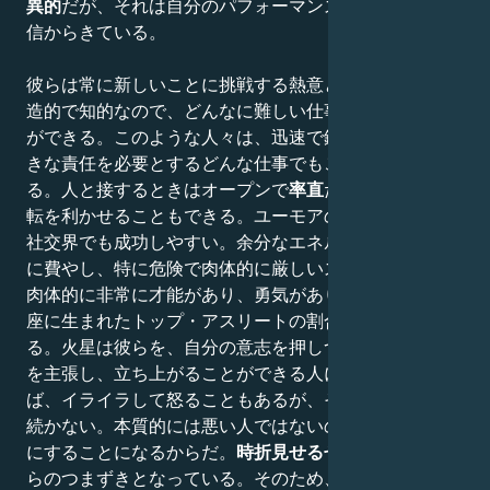
異的
だが、それは自分のパフォーマンスによって得た自
信からきている。
彼らは常に新しいことに挑戦する熱意と欲求を持ち、創
造的で知的なので、どんなに難しい仕事でもこなすこと
ができる。このような人々は、迅速で鋭い意思決定と大
きな責任を必要とするどんな仕事でもこなすことができ
る。人と接するときはオープンで
率直
だが、外交的で機
転を利かせることもできる。ユーモアのセンスもあり、
社交界でも成功しやすい。余分なエネルギーをスポーツ
に費やし、特に危険で肉体的に厳しいスポーツを好む。
肉体的に非常に才能があり、勇気があり、それがこの星
座に生まれたトップ・アスリートの割合が高い理由であ
る。火星は彼らを、自分の意志を押しつけ、自分の意見
を主張し、立ち上がることができる人にする。失敗すれ
ば、イライラして怒ることもあるが、その感情は長くは
続かない。本質的には悪い人ではないので、時間を無駄
にすることになるからだ。
時折見せるせっかち
さが、彼
らのつまずきとなっている。そのため、彼らがよく知っ