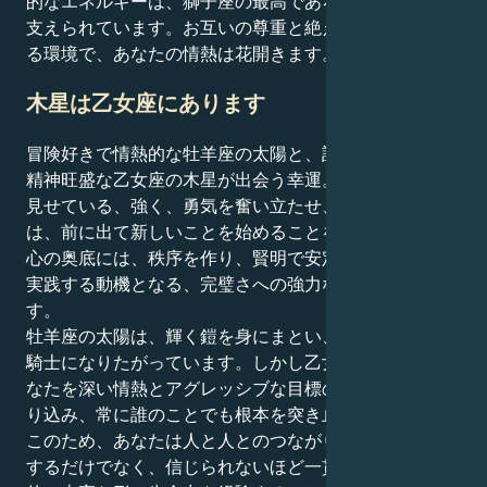
的なエネルギーは、獅子座の最高であろうとする衝動に
支えられています。お互いの尊重と絶え間ない発見のあ
る環境で、あなたの情熱は花開きます。
木星は乙女座にあります
冒険好きで情熱的な牡羊座の太陽と、計画的でサービス
精神旺盛な乙女座の木星が出会う幸運。あなたが世間に
見せている、強く、勇気を奮い立たせ、積極的な個人
は、前に出て新しいことを始めることを楽しみますが、
心の奥底には、秩序を作り、賢明で安定した拡大方法を
実践する動機となる、完璧さへの強力な衝動がありま
す。
牡羊座の太陽は、輝く鎧を身にまとい、戦いに駆け出す
騎士になりたがっています。しかし乙女座の木星は、あ
なたを深い情熱とアグレッシブな目標の領域へと引きず
り込み、常に誰のことでも根本を突き止めようとする。
このため、あなたは人と人とのつながりの力強さを理解
するだけでなく、信じられないほど一貫性があり、保護