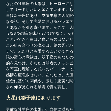
なたの牡羊座の太陽は、ヒーローになりたい、恋に突入
してリードしたいと望んでいます。しかし、あなたの金
星は双子座にあり、友情主導の人間関係やきらめくよう
な会話、そして恋愛におけるバラエティに富んだ世界へ
とあなたを引き寄せます。そこで、人間の絆の燃えるよ
うな9つの輪を味わうだけでなく、それらを一通り拝む
ことができる曲ほど良いものはないだろう。
この組み合わせの魔法は、剣の刃とハートの巧みなタッ
チで、ふたりとも愛することができること。牡羊座の無
限の野心と意欲は、双子座のあなたの心とユニークな目
的を見つけ、あなたは弱者のチャンピオンであり、両方
を率直に理解する犯罪のパートナーであるが、大げさな
感情を窒息させない。あなたは、大胆で新しい、共通の
信念に基づく関係や、激しく忠実な関係に惹かれ、尊敬
され仰ぎ見られる環境で愛を育む。
火星は獅子座にあります
勇敢な牡羊座の太陽が、自信に満ちた創造的な獅子座の