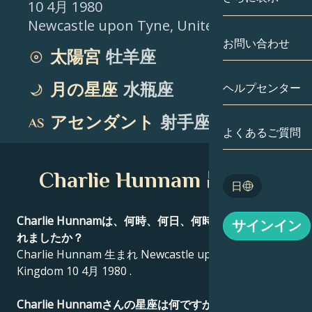
10 4月 1980
Newcastle upon Tyne
,
United Kingdom
双子座
日付別
相性
お問い合わせ
太陽宮
牡羊座
蟹座
アストロカー
月の学問
月の星座
水瓶座
ヘルプセンター
獅子座
タロット
アセンダント
射手座
乙女座
よくあるご質問
エンジェルナ
天秤座
Charlie Hunnam 出生図
Blog
日
蠍座
English
Charlie Hunnamは、何時、何日、何時に、どこで生ま
サインイン
射手座
れましたか？
Charlie Hunnam 生まれ Newcastle upon Tyne, United
Español
Kingdom 10 4月 1980 .
Deutsch
Charlie Hunnamさんの星座は何ですか？