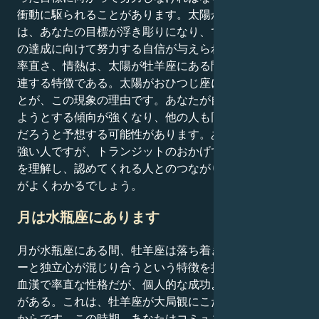
衝動に駆られることがあります。太陽が牡羊座にある間
は、あなたの目標が浮き彫りになり、できるだけ早くそ
の達成に向けて努力する自信が与えられます。正直さ、
率直さ、情熱は、太陽が牡羊座にある間の人間関係に関
連する特徴である。太陽がおひつじ座に位置しているこ
とが、この現象の理由です。あなたが自分の要求を伝え
ようとする傾向が強くなり、他の人も同じように伝える
だろうと予想する可能性があります。あなたは独立心の
強い人ですが、トランジットのおかげで、自分の独立心
を理解し、認めてくれる人とのつながりがいかに大切か
がよくわかるでしょう。
月は水瓶座にあります
月が水瓶座にある間、牡羊座は落ち着きのないエネルギ
ーと独立心が混じり合うという特徴を持つ。牡羊座は熱
血漢で率直な性格だが、個人的な成功よりも大局に関心
がある。これは、牡羊座が大局観にこだわる傾向がある
からです。この時期、あなたはコミュニティや友情、よ