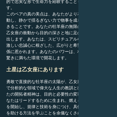
的で忠実な形で生命力を経験することも非常に簡単で
す。
このペアの真の美点は、あなたがより本能的な直感で行
動し、静かで揺るぎない力で物事を成し遂げることがで
きることです。あなたの牡羊座の無限のエネルギーは、
乙女座の衝動から目的の深さと地に足のついた基盤を見
出します。あなたは、スピリチュアルな信念を共有し、
激しい忠誠心に根ざした、広がりと希望を感じる人間関
係に惹かれます。あなたのパワーは、相互尊重と永遠の
驚きに満ちた環境で開花します。
土星は乙女座にあります
勇敢で直接的な牡羊座の太陽が、乙女座の土星の几帳面
で分析的な領域で偉大な人生の教訓と出会うとき、あな
たの開拓者精神は、目的と必要性の変容の源となる。あ
なたはリードするために生まれ、燃えるような力で行動
を開始し、規律と技術を身につけ、具体的な方法で他人
を助ける方法を学ぶことを余儀なくされる：あなたの牡