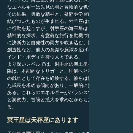
なエネルギーは先見の明と冒険的な色合いを帯びる。
その結果、勇敢な精神と、疑問や学習に対する開放性が
結びついたものが生まれる。牡羊座は信念を持って即座
に行動を起こすが、射手座の海王星は、より高い意見、
精神的な探求、有意義な旅行を動機づけることで、彼ら
に決断力と自発性の両方を吹き込む。旅行、教育指導、
創造性など、他人の意識や意識を広げることに向かうマ
インド・ボディを持つ人々である。
より深いレベルでは、射手座の海王星を持つ牡羊座の太
陽は、本能的なトリガーと、理解へと導く反射的好奇心
の戯れとして存在を経験する。彼らは目先の状況を超え
た成長を求める傾向があり、一般的に熱心で先見の明が
ある。これらのエネルギーがバランスすることで、知恵
と洞察力、冒険と拡大を求めながらも大胆な人が生まれ
る。
冥王星は天秤座にあります