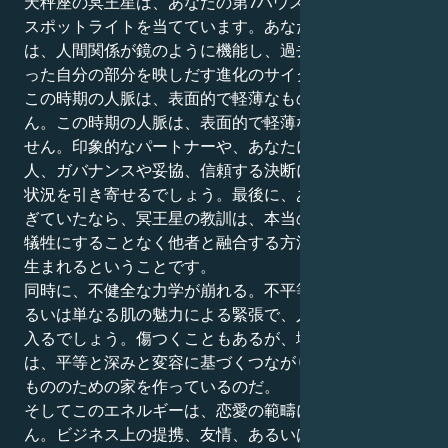
天秤座の冥王星は、あなたの第7ハウスである牡羊座に
スポットライトを当てています。あなたにとってこれ
は、人間関係が鏡のように機能し、過去に目を向けたか
った自分の部分を映しだす進化のサイクルです。
この時期の人脈は、表面的で軽薄なものではありませ
ん。この時期の人脈は、表面的で軽薄なものではありま
せん。印象的なパートナーや、あなたに挑戦してくる
人、ガバナンスや妥協、信頼する決断に集中するような
状況を引き寄せるでしょう。最後に、あなたが依存しす
ぎていたなら、冥王星の教訓は、本当の成長は、自分を
犠牲にすることなく他者と融合する方法を学ぶことから
生まれるということです。
同時に、不健全な力学が崩れる。不平等、秘密主義、あ
るいは単なる肌の魅力による緊張で、人間関係に亀裂が
入るでしょう。傷つくこともあるが、壊れていくもの
は、平等と深みと変容に基づくつながりという、本当の
もののための家を作っているのだ。
そしてこのエネルギーは、恋愛の範疇にとどまりませ
ん。ビジネス上の提携、友情、あるいはライバルによっ