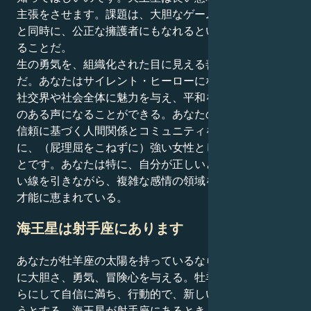
主張をさせます。課題は、大胆なゲームメーカーである
と同時に、公正な擁護者にもなれるということを理解す
ることだ。
生の勇気を、組織化された目に見える善の力に変える力
だ。あなたはサイレント・ヒーローになることができ、
社交界や社会全体に魅力を与え、平和を生み出す影響力
のある声になることができる。あなたの任務は、尊敬と
信頼に基づく人間関係とコミュニティを創造するため
に、（屁理屈をこねずに）強い女性としての力を使うこ
とです。あなたは特に、自分が正しいと信じることに太
い線を引きながら、複雑な感情の領域をナビゲートする
才能に恵まれている。
海王星は射手座にあります
あなたが牡羊座の太陽を持っているなら、それはあなた
に大胆さ、勇気、冒険心を与える。牡羊座は生まれなが
らにして自信に満ち、行動的で、新しい冒険を経験しよ
うとする。海王星が射手座にあるとき、この燃えるよう