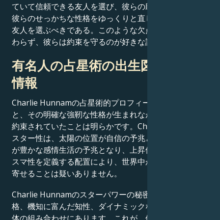
ていて信頼できる友人を選び、彼らの助言を受け入れ、
彼らのせっかちな性格をゆっくりと直してくれるような
友人を選ぶべきである。このような欠点があるにもかか
わらず、彼らは約束を守るのが好きな誠実な人である。
有名人の占星術の出生図に関する
情報
Charlie Hunnamの占星術的プロフィールを考慮する
と、その明確な強靭な性格が生まれながらにして栄光を
約束されていたことは明らかです。Charlie Hunnamの
スター性は、太陽の位置が自信の予兆となり、月の位置
が豊かな感情生活の予兆となり、上昇位置が自然なカリ
スマ性を定義する配置により、世界中からファンを引き
寄せることは疑いありません。
Charlie Hunnamのスターパワーの秘密は、偉大な性
格、機知に富んだ知性、ダイナミックな存在感を示す天
体の組み合わせにあります。これが、他人がただ夢見る