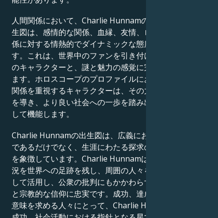
人間関係において、Charlie Hunnamの金星と火星の出
生図は、感情的な関係、血縁、友情、ロマンチックな関
係に対する情熱的でダイナミックな態度を示していま
す。これは、世界中のファンを引き付けるスクリーン上
のキャラクターと、謎と魅力の感覚に完璧に合致してい
ます。ホロスコープのプロファイルにおいて、深い人間
関係を重視するキャラクターは、その力を活用して他者
を導き、より良い社会への一歩を踏み出すための手段と
して機能します。
Charlie Hunnamの出生図は、広義において、単に有名
であるだけでなく、生涯にわたる探求の旅を続ける人間
を象徴しています。Charlie Hunnamは、それぞれの状
況を世界への足跡を残し、周囲の人々を鼓舞する手段と
して活用し、公衆の批判にもかかわらず、道徳的な信念
と宗教的な信仰に忠実です。成功、達成、そして人生の
意味を求める人々にとって、Charlie Hunnamは仕事、
成功、社会活動における指針となる星です。