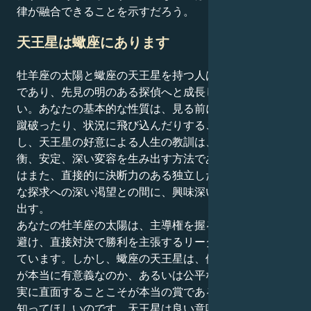
律が融合できることを示すだろう。
天王星は蠍座にあります
牡羊座の太陽と蠍座の天王星を持つ人は、勇敢な探求者
であり、先見の明のある探偵へと成長しなければならな
い。あなたの基本的な性質は、見る前に跳躍し、ドアを
蹴破ったり、状況に飛び込んだりすることである。しか
し、天王星の好意による人生の教訓は、愛における均
衡、安定、深い変容を生み出す方法である。この二面性
はまた、直接的に決断力のある独立した性格と、客観的
な探求への深い渇望との間に、興味深い二項対立を生み
出す。
あなたの牡羊座の太陽は、主導権を握るタイプ、妥協を
避け、直接対決で勝利を主張するリーダーになりたがっ
ています。しかし、蠍座の天王星は、他人とのつながり
が本当に有意義なのか、あるいは公平なのか、不快な真
実に直面することこそが本当の賞であることをあなたに
知ってほしいのです。天王星は良い意味であなたに自己