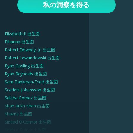
私の洞察を得る
解釈を表示します。上部のオプションを使用して、惑星、
ハウス、毎日の通過など、チャートのさまざまな側面を調
べます。
Elizabeth II
出生図
Rihanna
出生図
Robert Downey, Jr.
出生図
Robert Lewandowski
出生図
Ryan Gosling
出生図
Ryan Reynolds
出生図
Sam Bankman-Fried
出生図
Scarlett Johansson
出生図
Selena Gomez
出生図
Shah Rukh Khan
出生図
Shakira
出生図
Sinéad O'Connor
出生図
Sophie Turner
出生図