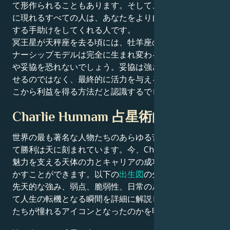
て形作られることもあります。そして、今あなたの人生
に現れるすべての人は、あなたをより自己認識へと刺激
する手助けをしてくれる人です。
冥王星が天秤座を去る頃には、牡羊座のあなたのパート
ナーシップモデルは完全に生まれ変わるでしょう。もは
や妥協を恐れないでしょう。妥協は強さであり、消耗さ
せるのではなく、最終的に活力を与える関係に入り、そ
こから利益を得る方法だと認識するでしょう。
Charlie Hunnam 占星術的肖像画
世界の最も著名な人物たちのあらゆる苦闘、挑戦、そし
て勝利は天に刻まれています。今、Charlie Hunnamの
魅力を支える天体の力とキャリアの成功の秘密を解き明
かすことができます。以下の
出生図
の分析では、彼らの
先天的な強み、弱点、脆弱性、日常のルーティン、そし
て人生の転機となる瞬間を詳細に解説し、なぜ彼らが私
たちが憧れるアイコンとなったのかを明らかにします。