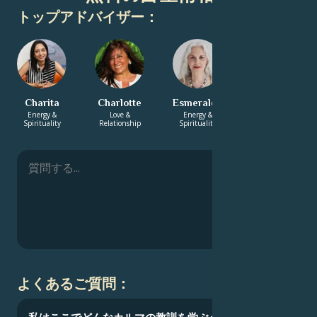
トップアドバイザー：
Charita
Charlotte
Esmeralda
Astrid
Energy &
Love &
Energy &
Love &
Spirituality
Relationship
Spirituality
Relationship
よくあるご質問：