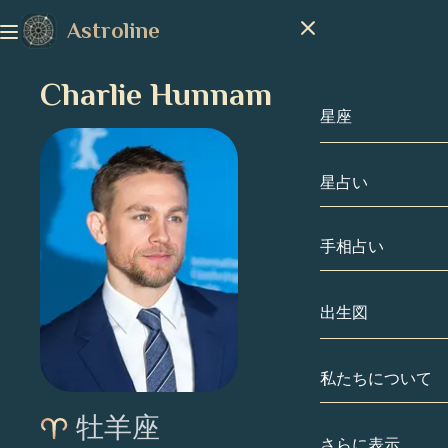
Astroline
Charlie Hunnam
星座
星占い
星座
山羊座
手相占い
水瓶座
出生図
魚座
私たちについて
出生図
牡羊座
牡羊座
牡牛座
有名人
さらに表示