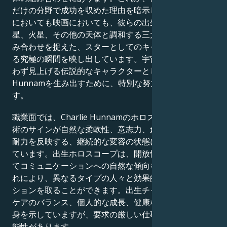
だけの分野で成功を収めた理由を暗示しています。人生
においても映画においても、彼らの出生図は、水星、金
星、火星、その他の天体と調和する三大星座の完璧な組
み合わせを捉えた、スターとしてのキャラクターを形作
る究極の瞬間を映し出しています。宇宙は、私たちが思
わず見上げる伝説的なキャラクターとしてCharlie
Hunnamを生み出すために、特別な努力を払ったので
す。
職業面では、Charlie Hunnamのホロスコープは、占星
術のサインが自然な柔軟性、意志力、創造性、そして忍
耐力を反映する、継続的な変容の状態にある人間を描い
ています。出生ホロスコープは、開放性、理解力、そし
てコミュニケーションへの自然な傾向を示しており、こ
れにより、異なるタイプの人々と効果的にコミュニケー
ションを取ることができます。出生チャートは、仕事と
ケアのバランス、個人的な成長、健康な人間関係への献
身を示していますが、要求の厳しい仕事は挑戦となる可
能性があります。