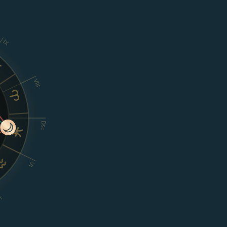
IX
VIII
Dsc
VI
V