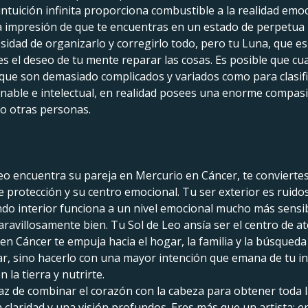
ntuición infinita proporciona combustible a la realidad emoc
 impresión de que te encuentras en un estado de perpetua
idad de organizarlo y corregirlo todo, pero tu Luna, que es P
es el deseo de tu mente reparar las cosas. Es posible que c
e que son demasiado complicados y variados como para clasif
able e intelectual, en realidad posees una enorme compasió
do otras personas.
eo encuentra su pareja en Mercurio en Cáncer, te conviertes 
 protección y su centro emocional. Tu ser exterior es ruidos
do interior funciona a un nivel emocional mucho más sensibl
ravillosamente bien. Tu Sol de Leo ansía ser el centro de at
en Cáncer te empuja hacia el hogar, la familia y la búsqued
zar, sino hacerlo con una mayor intención que emana de tu 
 la tierra y nutrirte.
z de combinar el corazón con la cabeza para obtener toda l
 claridad y una visión profundos. Eres más que un artista; er