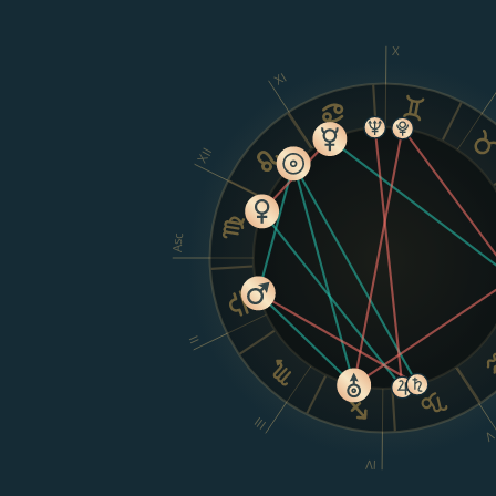
X
XI
XII
Asc
II
III
IV