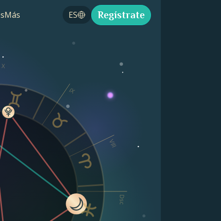
Regístrate
s
Más
ES
X
IX
VIII
Dsc