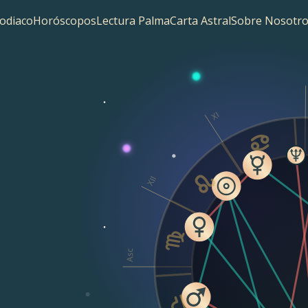
odiaco
Horóscopos
Lectura Palma
Carta Astral
Sobre Nosotro
XI
XII
Asc