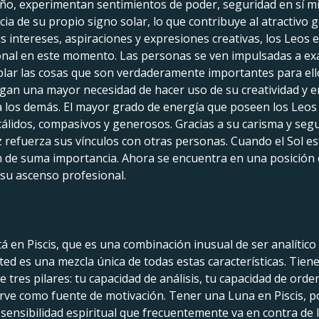
año, experimentan sentimientos de poder, seguridad en sí mis
cia de su propio signo solar, lo que contribuye al atractivo 
s intereses, aspiraciones y expresiones creativas, los Leos e
onal en este momento. Las personas se ven impulsadas a ex
mplar las cosas que son verdaderamente importantes para el
ngan una mayor necesidad de hacer uso de su creatividad y e
r a los demás. El mayor grado de energía que poseen los Leo
álidos, compasivos y generosos. Gracias a su carisma y seg
 refuerza sus vínculos con otras personas. Cuando el Sol está
son de suma importancia. Ahora se encuentra en una posición
su ascenso profesional.
á en Piscis, que es una combinación inusual de ser analítico 
ted es una mezcla única de todas estas características. Tien
tres pilares: tu capacidad de análisis, tu capacidad de orden
irve como fuente de motivación. Tener una Luna en Piscis, 
sensibilidad espiritual que frecuentemente va en contra de la