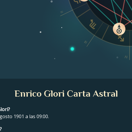
II
III
IV
Enrico Glori Carta Astral
lori?
agosto 1901 a las 09:00.
?