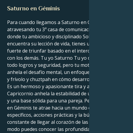
Saturno en Géminis
Para cuando llegamos a Saturno en Géminis,
atravesando tu 3ª casa de comunicación y transporte,
donde tu ambicioso y disciplinado Sol de Capricornio
encuentra su lección de vida, tienes un impulso muy
fuerte de triunfar basado en el intercambio de ideas
con los demás. Tu yo Saturno Tu yo dominante es
todo logros y seguridad, pero tu motivador interior
anhela el desafío mental, un enfoque despreocupado
y frívolo y chuztpah en cómo desarrollas tu vida.
Es un hermoso y apasionante tira y afloja. Tu Sol de
Capricornio anhela la estabilidad de una vida segura
y una base sólida para una pareja. Pero tu Saturno
en Géminis te atrae hacia un mundo de objetivos
específicos, acciones prácticas y la búsqueda
constante de llegar al corazón de las cosas. De ese
modo puedes conocer las profundidades de la