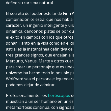
define su carisma natural.
El secreto del poder estelar de Finn Wolfhard es una
combinación celestial que nos habla de un gran
carácter, un ingenio inteligente y una presencia
dinámica, dándonos pistas de por qué ha alcanzado
el éxito en campos con los que otros sólo pueden
soñar. Tanto en la vida como en el cine, su carta
astral es la instantánea definitiva de cada uno de sus
tres grandes signos, que encajan a la perfección con
Mercurio, Venus, Marte y otros cuerpos celestes
para crear un personaje que es una estrella. El
universo ha hecho todo lo posible para que Finn
Wolfhard sea el personaje legendario al que no
podemos dejar de admirar.
Profesionalmente, los
horóscopos
de Finn Wolfhard
muestran a un ser humano en un estado de
metamorfosis continua, con signos astrológicos que