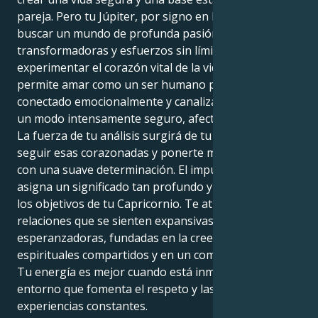
pareja. Pero tu Júpiter, por signo en Leo, te envía a
buscar un mundo de profunda pasión, intenciones
transformadoras y esfuerzos sin límites para
experimentar el corazón vital de la vida. Esto te
permite amar como un ser humano profundamente
conectado emocionalmente y canalizar tu energía de
un modo intensamente seguro, afectuoso y leal.
La fuerza de tu análisis surgirá de tu capacidad para
seguir esas corazonadas y ponerte manos a la obra
con una suave determinación. El impulso de tu Leo
asigna un significado tan profundo y apasionado a
los objetivos de tu Capricornio. Te atraen las
relaciones que se sienten expansivas y
esperanzadoras, fundadas en la creencia en ideales
espirituales compartidos y en un compromiso feroz.
Tu energía es mejor cuando está inmersa en un
entorno que fomenta el respeto y las nuevas
experiencias constantes.