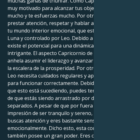
muchas ganas de triunfar. Como Capricornio, estás
muy motivado para alcanzar tus objetivos, planificas
mucho y te esfuerzas mucho. Por otro lado, debes
prestar atención, respetar y hablar abiertamente de
tu mundo interior emocional, que está regido por la
Luna y controlado por Leo. Debido a esta mezcla,
existe el potencial para una dinámica interna
intrigante. El aspecto Capricornio de tu personalidad
anhela asumir el liderazgo y avanzar lentamente por
la escalera de la prosperidad. Por otro lado, tu Luna
Leo necesita cuidados regulares y apoyo emocional
para funcionar correctamente. Debido al hecho de
que esto está sucediendo, puedes tener la impresión
de que estás siendo arrastrado por dos caminos
separados. A pesar de que por fuera puedas dar la
impresión de ser tranquilo y sereno, por dentro
buscas atención y eres bastante sensible
emocionalmente. Dicho esto, esta combinación
también posee un gran poder. Eres capaz de