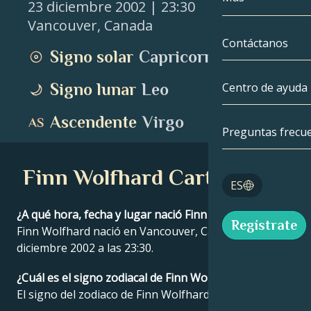
23 diciembre 2002
| 23:30
Vancouver
,
Canada
Géminis
Por fecha
Compatibilida
Contáctanos
Signo solar
Capricornio
Cáncer
AstroCartogra
Moonology
Signo lunar
Leo
Centro de ayuda
Leo
Tarot
Ascendente
Virgo
Virgo
Preguntas frecu
Números de á
Libra
Finn Wolfhard Carta Astral
Blog
ES
Escorpio
English
¿A qué hora, fecha y lugar nació Finn Wolfhard?
Regístrate
Sagitario
Finn Wolfhard nació en Vancouver, Canada el 23
diciembre 2002 a las 23:30.
Español
¿Cuál es el signo zodiacal de Finn Wolfhard?
El signo del zodiaco de Finn Wolfhard es Capricornio.
Deutsch