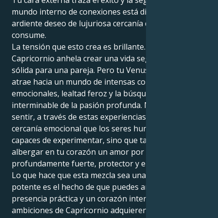
Tu cara externa traza el éxito y la seguridad, pero tu
mundo interno de conexiones está dirigido por un
ardiente deseo de lujuriosa cercanía que todo lo
consume.
La tensión que esto crea es brillante. Tu Sol de
Capricornio anhela crear una vida segura y una base
sólida para una pareja. Pero tu Venus en Escorpio te
atrae hacia un mundo de intensas conexiones
emocionales, lealtad feroz y la búsqueda
interminable de la pasión profunda. No sólo puedes
sentir, a través de estas experiencias, la profunda
cercanía emocional que los seres humanos son
capaces de experimentar, sino que también puedes
albergar en tu corazón un amor por el otro tan
profundamente fuerte, protector y entregado.
Lo que hace que esta mezcla sea una fuerza tan
potente es el hecho de que puedes amar con una
presencia práctica y un corazón intenso. Tus
ambiciones de Capricornio adquieren un propósito