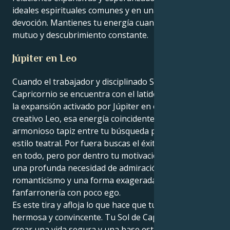
ideales espirituales comunes y en una intensa
devoción. Mantienes tu energía cuando hay respeto
mutuo y descubrimiento constante.
Júpiter en Leo
Cuando el trabajador y disciplinado Sol en
Capricornio se encuentra con el latido de la suerte y
la expansión activado por Júpiter en el orgulloso y
creativo Leo, esa energía coincidente crea un
armonioso tapiz entre tu búsqueda práctica y tu
estilo teatral. Por fuera buscas el éxito y la seguridad
en todo, pero por dentro tu motivación se basa en
una profunda necesidad de admiración,
romanticismo y una forma exagerada de
fanfarronería con poco ego.
Es este tira y afloja lo que hace que tu atracción sea
hermosa y convincente. Tu Sol de Capricornio ansía
crear una vida segura y una base estable para una