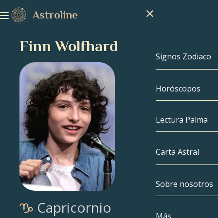
Astroline
Finn Wolfhard
Signos Zodiaco
Horóscopos
Signos Zodiac
Capricornio
Lectura Palma
Acuario
Carta Astral
Piscis
Sobre nosotros
Carta Astral
Aries
Capricornio
Tauro
Famosos
Más