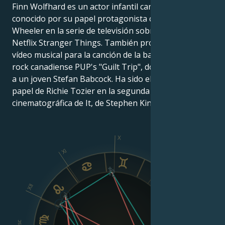
Finn Wolfhard es un actor infantil canadiense. Es más
conocido por su papel protagonista como Mike
Wheeler en la serie de televisión sobrenatural de
Netflix Stranger Things. También protagonizó un
vídeo musical para la canción de la banda de punk
rock canadiense PUP's "Guilt Trip", donde interpretó
a un joven Stefan Babcock. Ha sido elegido para el
papel de Richie Tozier en la segunda adaptación
cinematográfica de It, de Stephen King.
X
XI
IX
XII
VIII
Asc