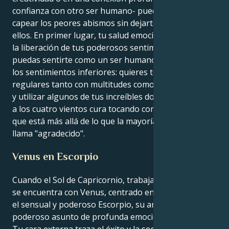
confianza con otro ser humano- puede ayudarte a
capear los peores abismos sin dejarte engullir por
ellos. En primer lugar, tu salud emocional depende de
la liberación de tus poderosos sentimientos para que
puedas sentirte como un ser humano, para disolver
los sentimientos inferiores: quieres tener relaciones
regulares tanto con multitudes como con individuos;
y utilizar algunos de tus increíbles dones para gritar
a los cuatro vientos cura tocando con este tipo de luz
que está más allá de lo que la mayoría de la gente
llama "agradecido".
Venus en Escorpio
Cuando el Sol de Capricornio, trabajador y centrado,
se encuentra con Venus, centrado en el corazón, en
el sensual y poderoso Escorpio, su amor es un
poderoso asunto de profunda emoción y devoción.