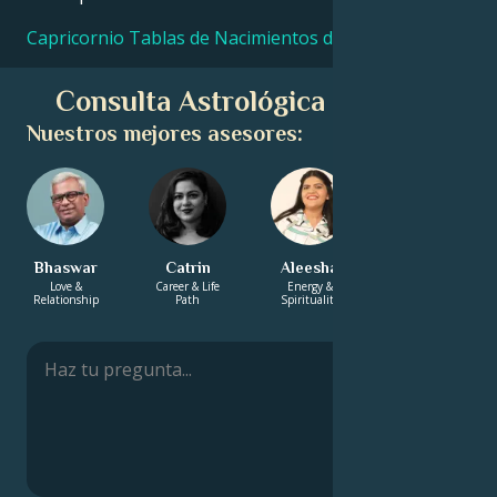
Capricornio Tablas de Nacimientos de Famosos
Consulta Astrológica Gratuita
Nuestros mejores asesores:
Bhaswar
Catrin
Aleesha
Hayden
Love &
Career & Life
Energy &
Love &
Relationship
Path
Spirituality
Relationship