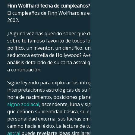
Finn Wolfhard fecha de cumpleaños?
El cumpleaños de Finn Wolfhard es el 23 diciembre
Français
2002.
¿Alguna vez has querido saber qué dice la astrología
Português
sobre tu famoso favorito de todos los tiempos: un
político, un inventor, un científico, un músico o una
العربية
seductora estrella de Hollywood? Averígualo en el
análisis detallado de su carta astral que encontrarás
a continuación.
日本語
Sigue leyendo para explorar las intrigantes
interpretaciones astrológicas de su fecha, lugar y
hora de nacimiento, posiciones planetarias, casas,
signo zodiacal
, ascendente, luna y signo ascendente,
que definen su identidad básica, su ego, su
personalidad externa, sus luchas emocionales y su
camino hacia el éxito. La lectura de tu propia
carta
astral
puede revelarte ideas similares.