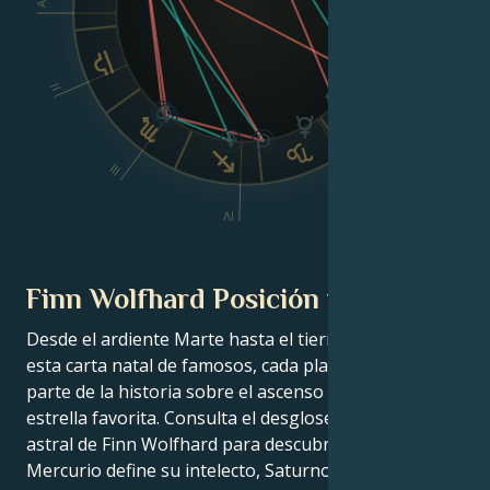
Dsc
II
VI
III
V
IV
Finn Wolfhard Posición planetaria
Desde el ardiente Marte hasta el tierno Venus, en
esta carta natal de famosos, cada planeta cuenta su
parte de la historia sobre el ascenso a la fama de tu
estrella favorita. Consulta el desglose de la carta
astral de Finn Wolfhard para descubrir cómo
Mercurio define su intelecto, Saturno da forma a su