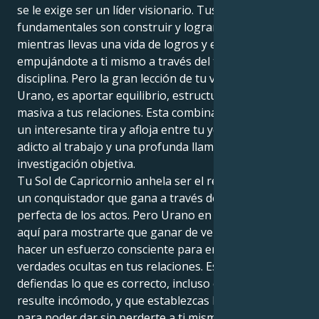
se le exige ser un líder visionario. Tus instintos
fundamentales son construir y lograr, incluso
mientras llevas una vida de logros y estructura
empujándote a ti mismo a través del trabajo y la
disciplina. Pero la gran lección de tu vida, enviada por
Urano, es aportar equilibrio, estructura y reforma
masiva a tus relaciones. Esta combinación puede ser
un interesante tira y afloja entre tu yo práctico y
adicto al trabajo y una profunda llamada a la
investigación objetiva.
Tu Sol de Capricornio anhela ser el rey de tu castillo,
un conquistador que gana a través de la ejecución
perfecta de los actos. Pero Urano en Acuario está
aquí para mostrarte que ganar de verdad significa
hacer un esfuerzo consciente para enfrentarte a las
verdades ocultas en tus relaciones. Esto requiere que
defiendas lo que es correcto, incluso cuando te
resulte incómodo, y que establezcas límites claros
para poder dar sin perderte a ti mismo en el proceso.