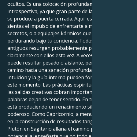
ocultos. Es una colocación profundamente
introspectiva, ya que gran parte de la transformación
se produce a puerta cerrada. Aquí, es posible que
sientas el impulso de enfrentarte a miedos y
secretos, o a equipajes kármicos que habían estado
perdurando bajo tu conciencia. Todos los ciclos
antiguos resurgen probablemente para morir
claramente con ellos esta vez. A veces, este proceso
puede resultar pesado o aislante, pero allana el
camino hacia una sanación profunda. Los sueños, la
intuición y la guía interna pueden fortalecerse en
este momento. Las prácticas espirituales, la terapia o
las salidas creativas cobran importancia cuando las
palabras dejan de tener sentido. En tu interior se
está produciendo un renacimiento silencioso pero
poderoso. Como Capricornio, a menudo te centras
en la construcción de resultados tangibles, pero
Plutón en Sagitario allana el camino para un nuevo
potencial al enseñarte que no todo el progreso es