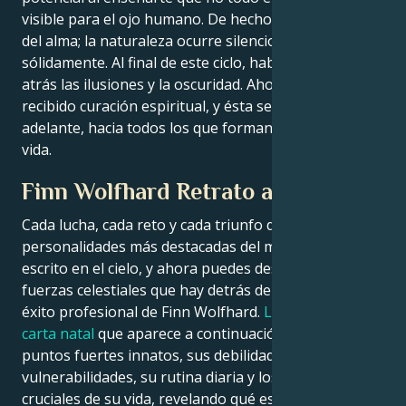
visible para el ojo humano. De hecho, el crecimiento
del alma; la naturaleza ocurre silenciosa pero
sólidamente. Al final de este ciclo, habrás dejado
atrás las ilusiones y la oscuridad. Ahora mismo, has
recibido curación espiritual, y ésta se irradia hacia
adelante, hacia todos los que forman parte de tu
vida.
Finn Wolfhard Retrato astrológico
Cada lucha, cada reto y cada triunfo de las
personalidades más destacadas del mundo está
escrito en el cielo, y ahora puedes descifrar las
fuerzas celestiales que hay detrás del encanto y el
éxito profesional de Finn Wolfhard.
La lectura de la
carta natal
que aparece a continuación describe sus
puntos fuertes innatos, sus debilidades, sus
vulnerabilidades, su rutina diaria y los momentos
cruciales de su vida, revelando qué es exactamente lo