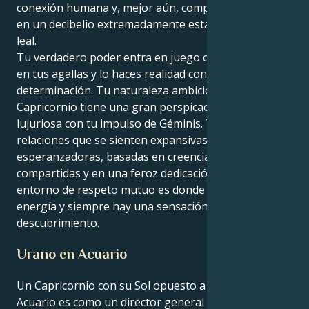
conexión humana y, mejor aún, compartir tu energía
en un decibelio extremadamente estable, protector y
leal.
Tu verdadero poder entra en juego cuando confías
en tus agallas y lo haces realidad con serena
determinación. Tu naturaleza ambiciosa de
Capricornio tiene una gran perspicacia y una base
lujuriosa con tu impulso de Géminis. Te atraen las
relaciones que se sienten expansivas y
esperanzadoras, basadas en creencias espirituales
compartidas y en una feroz dedicación. En un
entorno de respeto mutuo es donde florece tu
energía y siempre hay una sensación de
descubrimiento.
Urano en Acuario
Un Capricornio con su Sol opuesto a Urano en
Acuario es como un director general veterano al que