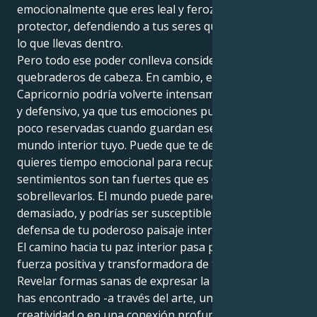
emocionalmente que eres leal y ferozmente
protector, defendiendo a tus seres queridos con todo
lo que llevas dentro.
Pero todo ese poder conlleva considerables
quebraderos de cabeza. En cambio, el doble
Capricornio podría volverte intensamente dramático
y defensivo, ya que tus emociones pueden ser un
poco reservadas cuando guardan ese precioso
mundo interior tuyo. Puede que te des cuenta de que
quieres tiempo emocional para recuperarte, pero los
sentimientos son tan fuertes que es difícil
sobrellevarlos. El mundo puede parecerte
demasiado, y podrías ser susceptible de agotarte en
defensa de tu poderoso paisaje interior.
El camino hacia tu paz interior pasa por aceptar la
fuerza positiva y transformadora de tus emociones.
Revelar formas sanas de expresar la intensidad que
has encontrado -a través del arte, un canal de
creatividad o en una conexión profunda y de