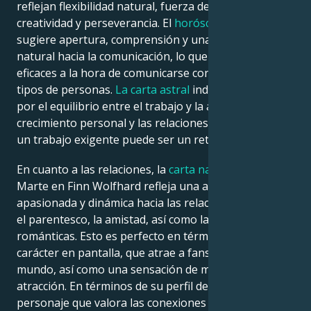
reflejan flexibilidad natural, fuerza de voluntad,
creatividad y perseverancia. El
horóscopo natal
sugiere apertura, comprensión y una inclinación
natural hacia la comunicación, lo que les hace más
eficaces a la hora de comunicarse con diferentes
tipos de personas.
La carta astral
indica una devoción
por el equilibrio entre el trabajo y la atención, el
crecimiento personal y las relaciones sanas, aunque
un trabajo exigente puede ser un reto.
En cuanto a las relaciones, la
carta natal
de Venus-
Marte en Finn Wolfhard refleja una actitud
apasionada y dinámica hacia las relaciones afectivas,
el parentesco, la amistad, así como las relaciones
románticas. Esto es perfecto en términos de su
carácter en pantalla, que atrae a fans de todo el
mundo, así como una sensación de misterio y
atracción. En términos de su perfil del horóscopo, un
personaje que valora las conexiones en profundidad