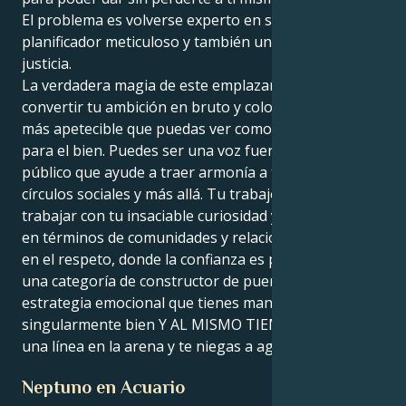
El problema es volverse experto en ser un
planificador meticuloso y también un defensor de la
justicia.
La verdadera magia de este emplazamiento es cómo
convertir tu ambición en bruto y colocarla en algo
más apetecible que puedas ver como un instrumento
para el bien. Puedes ser una voz fuerte, un líder
público que ayude a traer armonía a tus propios
círculos sociales y más allá. Tu trabajo consiste en
trabajar con tu insaciable curiosidad y esto conecta
en términos de comunidades y relaciones arraigadas
en el respeto, donde la confianza es profunda. Eres
una categoría de constructor de puentes, de perro-
estrategia emocional que tienes maneras de hacer
singularmente bien Y AL MISMO TIEMPO que trazas
una línea en la arena y te niegas a aguantar mierdas.
Neptuno en Acuario