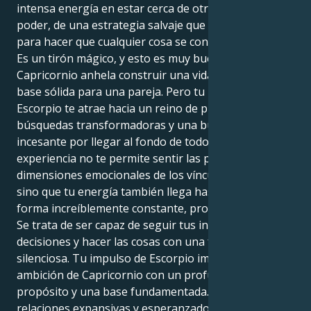
intensa energía en estar cerca de otra persona, del
poder, de una estrategia salvaje que todo lo posee
para hacer que cualquier cosa se consiga.
Es un tirón mágico, y esto es muy bueno. Tu Sol de
Capricornio anhela construir una vida segura y una
base sólida para una pareja. Pero tu Marte en
Escorpio te atrae hacia un reino de profunda pasión,
búsquedas transformadoras y una búsqueda
incesante por llegar al fondo de todo. Esta
experiencia no te permite sentir las profundas
dimensiones emocionales de los vínculos humanos...
sino que tu energía también llega hasta allí, de una
forma increíblemente constante, protectora y leal.
Se trata de ser capaz de seguir tus instintos, tomar
decisiones y hacer las cosas con una fuerza
silenciosa. Tu impulso de Escorpio impregna la
ambición de Capricornio con un profundo sentido de
propósito y una base fundamentada. Atraes
relaciones expansivas y esperanzadoras, basadas en