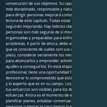
consecución de sus objetivos. Su capacidad para ser
más disciplinado, responsable y naturalmente hábil
para dirigir personas mejorará como resultado de la
lectura de este capítulo. Todas estas características
seguirán mejorando. Hay indicios claros de que las
personas son más seguras de sí mismas, están mejor
organizadas y preparadas para enfrentarse a los
problemas. A partir de ahora, debe asegurarse de
que es consciente de cuáles son sus objetivos a largo
plazo, considerar seriamente los medios que utilizará
para alcanzarlos y emprender actividades que le
ayuden a conseguirlos. En esta etapa de su vida
profesional, tiene una oportunidad fantástica de
demostrar lo comprometido que está con su trabajo
y lo experto que es en su campo. Los resultados de
tus esfuerzos son visibles para los demás cuando te
esfuerzas. Ahora es el momento de empezar a
planificar planes, entablar conversaciones con otras
personas y limpiar la casa. Según la energía de