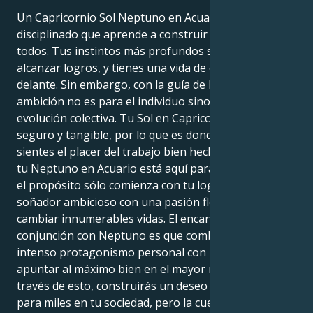
Un Capricornio Sol Neptuno en Acuario es un líder
disciplinado que aprende a construir un futuro para
todos. Tus instintos más profundos son construir y
alcanzar logros, y tienes una vida de éxitos por
delante. Sin embargo, con la guía de Neptuno, tu
ambición no es para el individuo sino para la
evolución colectiva. Tu Sol en Capricornio desea lo
seguro y tangible, por lo que es donde finalmente
sientes el placer del trabajo bien hecho. Sin embargo,
tu Neptuno en Acuario está aquí para mostrarte que
el propósito sólo comienza con tu logro. Eres un
soñador ambicioso con una pasión floreciente por
cambiar innumerables vidas. El encanto del Sol en
conjunción con Neptuno es que combinan un
intenso protagonismo personal con la capacidad de
apuntar al máximo bien en el mayor número. A
través de esto, construirás un deseo fundamental
para miles en tu sociedad, pero la cuestión sigue