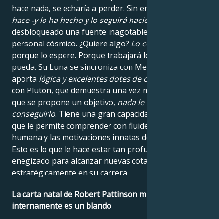
hace nada, se echaría a perder. Sin embargo, como
lo
hace -y lo ha hecho y lo seguirá haciendo-
, ha
desbloqueado una fuente inagotable de poder
personal cósmico. ¿Quiere algo?
Lo conseguirá.
No
porque lo espere. Porque trabajará lo más duro que
pueda. Su Luna se sincroniza con Mercurio, que le
aporta
lógica y excelentes dotes de comunicación
, y
con Plutón, que demuestra una vez más que una vez
que se propone un objetivo,
nada le detendrá hasta
conseguirlo
. Tiene una gran capacidad intuitiva, lo
que le permite comprender con fluidez la naturaleza
humana y las motivaciones innatas de las personas.
Esto es lo que le hace estar tan profundamente
enegizado para alcanzar nuevas cotas y avanzar
estratégicamente en su carrera.
La carta natal de Robert Pattinson muestra que
internamente es un blando