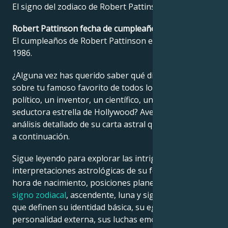
El signo del zodiaco de Robert Pattinson es Tauro.
Français
Robert Pattinson fecha de cumpleaños?
El cumpleaños de Robert Pattinson es el 13 mayo
1986.
Português
¿Alguna vez has querido saber qué dice la astrología
sobre tu famoso favorito de todos los tiempos: un
العربية
político, un inventor, un científico, un músico o una
seductora estrella de Hollywood? Averígualo en el
análisis detallado de su carta astral que encontrarás
日本語
a continuación.
Sigue leyendo para explorar las intrigantes
interpretaciones astrológicas de su fecha, lugar y
hora de nacimiento, posiciones planetarias, casas,
signo zodiacal
, ascendente, luna y signo ascendente,
que definen su identidad básica, su ego, su
personalidad externa, sus luchas emocionales y su