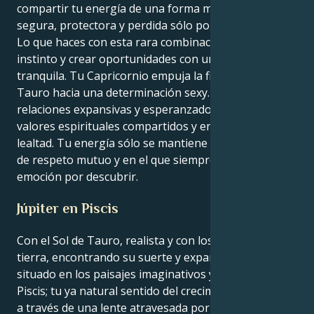
compartir tu energía de una forma magníficamente
segura, protectora y perdida sólo por amor.
Lo que haces con esta rara combinación es seguir tu
instinto y crear oportunidades con una resolución
tranquila. Tu Capricornio empuja la firmeza de tu
Tauro hacia una determinación sexy. Te atraen las
relaciones expansivas y esperanzadoras, basadas en
valores espirituales compartidos y en una intensa
lealtad. Tu energía sólo se mantiene en un entorno
de respeto mutuo y en el que siempre hay cierta
emoción por descubrir.
Júpiter en Piscis
Con el Sol de Tauro, realista y con los pies en la
tierra, encontrando su suerte y expansión en Júpiter
situado en los paisajes imaginativos y empáticos de
Piscis; tu ya natural sentido del crecimiento se filtrará
a través de una lente atravesada por una compasión