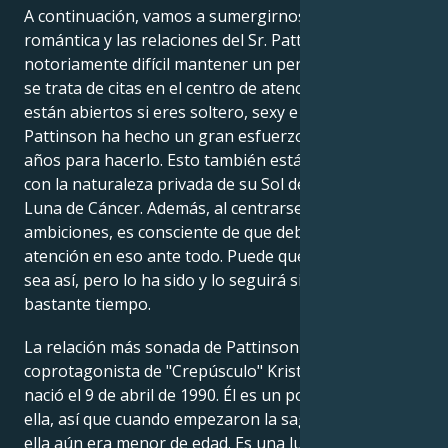
A continuación, vamos a sumergirnos en la vida
romántica y las relaciones del Sr. Pattinson. Si bien es
notoriamente difícil mantener un perfil bajo cuando
se trata de citas en el centro de atención (mis DMs
están abiertos si eres soltero, sexy e inteligente),
Pattinson ha hecho un gran esfuerzo en los últimos
años para hacerlo. Esto también está relacionado
con la naturaleza privada de su Sol de Tauro y su
Luna de Cáncer. Además, al centrarse tanto en sus
ambiciones, es consciente de que debe centrar su
atención en eso ante todo. Puede que no siempre
sea así, pero lo ha sido y lo seguirá siendo durante
bastante tiempo.
La relación más sonada de Pattinson fue con la
coprotagonista de "Crepúsculo" Kristen Stewart. Ella
nació el 9 de abril de 1990. Él es un poco mayor que
ella, así que cuando empezaron la saga Crepúsculo,
ella aún era menor de edad. Es una luchadora de Sol