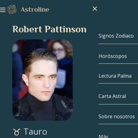
Astroline
Robert Pattinson
Signos Zodiaco
Horóscopos
Signos Zodiac
Capricornio
Lectura Palma
Acuario
Carta Astral
Piscis
Sobre nosotros
Carta Astral
Aries
Tauro
Tauro
Famosos
Más