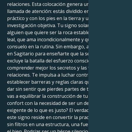
relaciones. Esta colocación genera una fascinante
llamada de atención: estás dividido entre tu ser
práctico y con los pies en la tierra y una necesidad de
investigación objetiva. Tu signo solar, Tauro, es
alguien que quiere ser la roca estable, una pareja
leal, que ama incondicionalmente y que busca
consuelo en la rutina. Sin embargo, aquí llega Urano
en Sagitario para enseñarte que la seguridad no
excluye la batalla del esfuerzo consciente para
comprender mejor los secretos y las verdades de tus
relaciones. Te impulsa a luchar contra la injusticia, a
establecer barreras y reglas claras que te permitan
dar sin sentir que pierdes partes de ti mismo. ¿Cómo
vas a equilibrar la construcción de tu fuerte torre de
confort con la necesidad de ser un defensor activo y
exigente de lo que es justo? El verdadero poder de
este signo reside en convertir la practicidad cruda y
sin filtros en una estructura, una fuerza visible para
el bien. Podrías ser un héroe silencioso, un poder