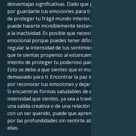
desventajas significativas. Dado que puedes optar
por guardarte tus emociones para ti mismo con el fin
de proteger tu frágil mundo interior, el doble Tauro
puede hacerte increíblemente testarudo y propenso
a la inactividad. Es posible que necesites paciencia
emocional porque puedes tener dificultades para
regular la intensidad de tus sentimientos. Es posible
que te sientas propenso al estancamiento en un
intento de proteger tu poderoso paisaje interior.
Esto se debe a que sientes que el mundo es
demasiado para ti. Encontrar la paz interior empieza
por reconocer tus emociones y dejar que te cambien.
Si encuentras formas saludables de expresar la
intensidad que sientes, ya sea a través del arte, de
una salida creativa o de una relación fuerte y fiable
con un ser querido, puede que aprendas a navegar
por las profundidades sin sentirte abrumado por
ellas.