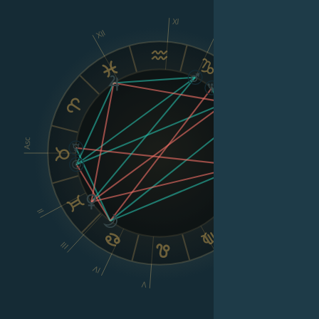
XI
XII
X
IX
VIII
Asc
Dsc
II
III
IV
VI
V