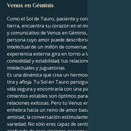
Venus en Géminis
Como el Sol de Tauro, paciente y con los pies en la
tierra, encuentra su corazón en el mundo ingenioso
y comunicativo de Venus en Géminis, eres una
persona cuyo amor puede describirse como un viaje
intelectual de un millón de conversaciones. Tu
experiencia externa gira en torno a la búsqueda de
comodidad y estabilidad; tus relaciones son más
intelectuales y juguetonas.
Es una dinámica que crea un hermoso e interesante
tira y afloja. Tu Sol en Tauro persigue construir una
vida segura y encontrarla con una pareja, ya que los
cimientos estables son óptimos para cultivar
relaciones exitosas. Pero tu Venus en Géminis te
enhebra hacia un reino de amor basado en la
amistad, la conversación estimulante y mucha
variedad. No sólo eres capaz de sentir en lo más