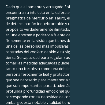
Dado que el paciente y arraigado Sol de Tauro
encuentra su intelecto en la esfera sólida y
pragmática de Mercurio en Tauro, eres una persona
de determinación inquebrantable y un sentido del
propósito verdaderamente ilimitado. Todo tu cuerpo
es una enorme y poderosa fuente de energía, y crees
firmemente en la visión que tienes de ti mismo. Eres
una de las personas más impulsivas e intensamente
centradas del zodíaco debido a tu signo de doble
tierra. Su capacidad para regular sus pensamientos y
tomar las medidas adecuadas puede considerarse
tanto una fortaleza como una debilidad. Eres una
persona ferozmente leal y protectora que hará lo
que sea necesario para mantener a salvo a aquellos
que son importantes para ti, además de poseer una
profunda profundidad emocional que se
corresponde con tu necesidad de control. Sin
embargo, esta notable vitalidad tiene varias