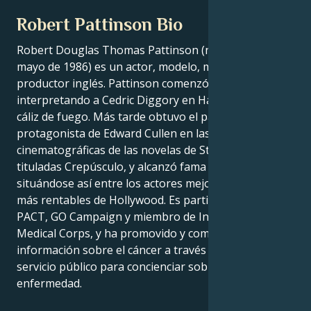
Robert Pattinson Bio
Robert Douglas Thomas Pattinson (nacido el 13 de
mayo de 1986) es un actor, modelo, músico y
productor inglés. Pattinson comenzó su carrera
interpretando a Cedric Diggory en Harry Potter y el
cáliz de fuego. Más tarde obtuvo el papel
protagonista de Edward Cullen en las adaptaciones
cinematográficas de las novelas de Stephenie Meyer
tituladas Crepúsculo, y alcanzó fama mundial,
situándose así entre los actores mejor pagados y
más rentables de Hollywood. Es partidario de ECPAT,
PACT, GO Campaign y miembro de International
Medical Corps, y ha promovido y compartido
información sobre el cáncer a través de anuncios de
servicio público para concienciar sobre la
enfermedad.