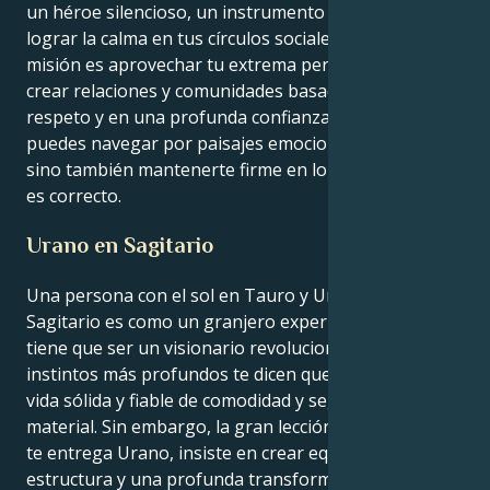
un héroe silencioso, un instrumento indeleble para
lograr la calma en tus círculos sociales y más allá. Tu
misión es aprovechar tu extrema perseverancia para
crear relaciones y comunidades basadas en el
respeto y en una profunda confianza. No sólo
puedes navegar por paisajes emocionales complejos,
sino también mantenerte firme en lo que crees que
es correcto.
Urano en Sagitario
Una persona con el sol en Tauro y Urano en
Sagitario es como un granjero experimentado que
tiene que ser un visionario revolucionario. Tus
instintos más profundos te dicen que luches por una
vida sólida y fiable de comodidad y seguridad
material. Sin embargo, la gran lección de tu vida, que
te entrega Urano, insiste en crear equilibrio,
estructura y una profunda transformación en tus