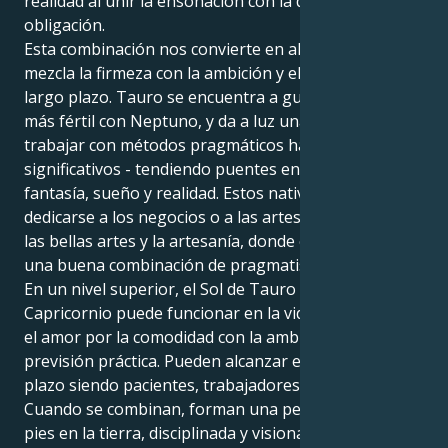
realidad al unir la ensoñación con la disciplina y la
obligación.
Esta combinación nos convierte en alguien que
mezcla la firmeza con la ambición y el pensamiento a
largo plazo. Tauro se encuentra a gusto siendo el
más fértil con Neptuno, y da a luz una habilidad para
trabajar con métodos pragmáticos hacia resultados
significativos - tendiendo puentes entre mundos de
fantasía, sueño y realidad. Estos nativos podrían
dedicarse a los negocios o a las artes creativas, como
las bellas artes y la artesanía, donde es obligatoria
una buena combinación de pragmatismo y visión.
En un nivel superior, el Sol de Tauro con Neptuno en
Capricornio puede funcionar en la vida, equilibrando
el amor por la comodidad con la ambición y la
previsión práctica. Pueden alcanzar el éxito a largo
plazo siendo pacientes, trabajadores y perspicaces.
Cuando se combinan, forman una persona con los
pies en la tierra, disciplinada y visionaria, que