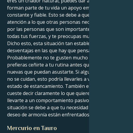
eres un criador natural, puedes dar a todos los que
forman parte de tu vida un apoyo emocional
constante y fiable. Esto se debe a que puedes prestar
atención a lo que otras personas necesitan. Lucharás
por las personas que son importantes para ti con
todas tus fuerzas, y te preocupas mucho por ellas.
Dicho esto, esta situación tan estable tiene algunas
desventajas en las que hay que pensar.
Probablemente no te gusten mucho los cambios y
prefieras ceñirte a tu rutina antes que probar cosas
nuevas que puedan asustarte. Si algunas personas
no se cuidan, esto podría llevarles a veces a un
estado de estancamiento. También es posible que te
cueste decir claramente lo que quieres, lo que podría
llevarte a un comportamiento pasivo-agresivo. Esta
situación se debe a que tu necesidad de control y tu
deseo de armonía están enfrentados.
Mercurio en Tauro