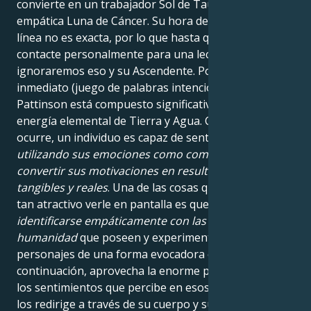
convierte en un trabajador Sol de Tauro con una
empática Luna de Cáncer. Su hora de nacimiento en
línea no es exacta, por lo que hasta que él me
contacte personalmente para una lectura,
ignoraremos eso y su Ascendente. Podemos ver de
inmediato (juego de palabras intencionado) que
Pattinson está compuesto significativamente de
energía elemental de Tierra y Agua. Cuando esto
ocurre, un individuo es capaz de sentirse cómodo
utilizando sus emociones como combustible para
convertir sus motivaciones en resultados prácticos,
tangibles y reales
. Una de las cosas que hace que sea
tan atractivo verle en pantalla es que puede
identificarse empáticamente con las luchas y la
humanidad
que poseen y experimentan sus
personajes de una forma evocadora e impactante. A
continuación, aprovecha la enorme profundidad de
los sentimientos que percibe en esos momentos y
los redirige a través de su cuerpo y sus expresiones