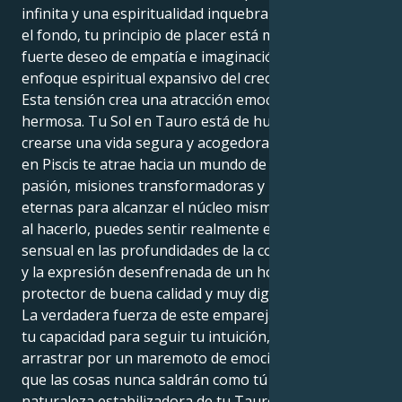
infinita y una espiritualidad inquebrantable. Pero en
el fondo, tu principio de placer está motivado por un
fuerte deseo de empatía e imaginación junto con un
enfoque espiritual expansivo del crecimiento.
Esta tensión crea una atracción emocionante y
hermosa. Tu Sol en Tauro está de humor para
crearse una vida segura y acogedora. Pero tu Júpiter
en Piscis te atrae hacia un mundo de profunda
pasión, misiones transformadoras y búsquedas
eternas para alcanzar el núcleo mismo de las cosas. Y
al hacerlo, puedes sentir realmente esa lencería
sensual en las profundidades de la conexión humana
y la expresión desenfrenada de un hombre fiel
protector de buena calidad y muy digno de confianza.
La verdadera fuerza de este emparejamiento está en
tu capacidad para seguir tu intuición, pero sin dejarte
arrastrar por un maremoto de emociones ni sentir
que las cosas nunca saldrán como tú quieres. La
naturaleza estabilizadora de tu Tauro recibe