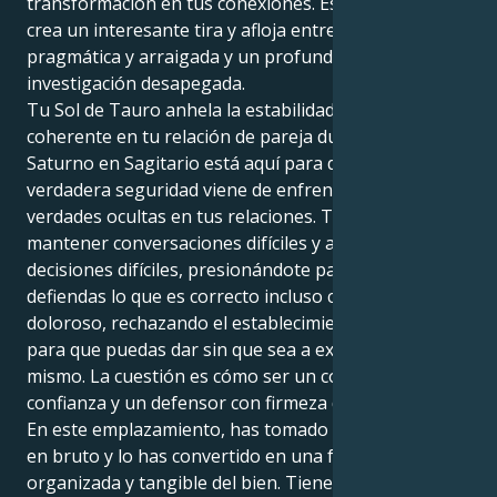
transformación en tus conexiones. Esto, combinado,
crea un interesante tira y afloja entre tu naturaleza
pragmática y arraigada y un profundo deseo de
investigación desapegada.
Tu Sol de Tauro anhela la estabilidad, ser leal y
coherente en tu relación de pareja duradera. Pero tu
Saturno en Sagitario está aquí para decirte que la
verdadera seguridad viene de enfrentarte a las
verdades ocultas en tus relaciones. Te desafía a
mantener conversaciones difíciles y a tomar
decisiones difíciles, presionándote para que
defiendas lo que es correcto incluso cuando es
doloroso, rechazando el establecimiento de límites
para que puedas dar sin que sea a expensas de ti
mismo. La cuestión es cómo ser un constructor con
confianza y un defensor con firmeza de la justicia.
En este emplazamiento, has tomado tu pragmatismo
en bruto y lo has convertido en una fuerza
organizada y tangible del bien. Tienes el poder de ser