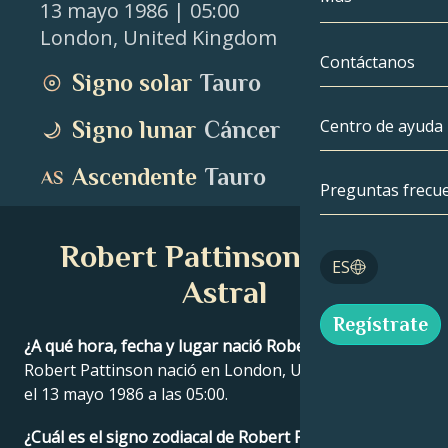
13 mayo 1986
| 05:00
London
,
United Kingdom
Géminis
Por fecha
Compatibilida
Contáctanos
Signo solar
Tauro
Cáncer
AstroCartogra
Moonology
Centro de ayuda
Signo lunar
Cáncer
Leo
Tarot
Ascendente
Tauro
Virgo
Preguntas frecu
Números de á
Libra
Robert Pattinson Carta
Blog
ES
Escorpio
Astral
English
Regístrate
Sagitario
¿A qué hora, fecha y lugar nació Robert Pattinson?
Robert Pattinson nació en London, United Kingdom
Español
el 13 mayo 1986 a las 05:00.
Deutsch
¿Cuál es el signo zodiacal de Robert Pattinson?