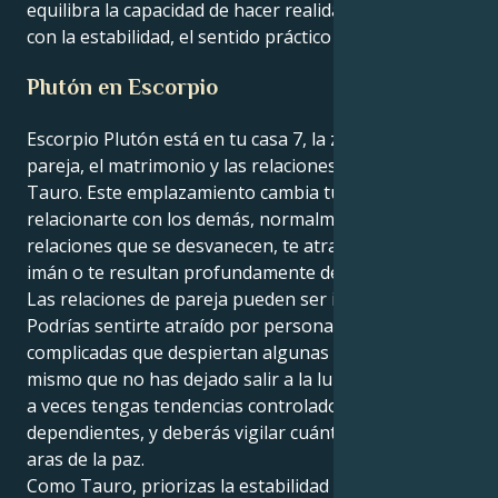
equilibra la capacidad de hacer realidad los sueños
con la estabilidad, el sentido práctico y el propósito.
Plutón en Escorpio
Escorpio Plutón está en tu casa 7, la zona de la
pareja, el matrimonio y las relaciones de tú a tú,
Tauro. Este emplazamiento cambia tu forma de
relacionarte con los demás, normalmente a través de
relaciones que se desvanecen, te atraen como un
imán o te resultan profundamente desafiantes.
Las relaciones de pareja pueden ser intensas.
Podrías sentirte atraído por personas poderosas o
complicadas que despiertan algunas partes de ti
mismo que no has dejado salir a la luz. Es posible que
a veces tengas tendencias controladoras, celosas o
dependientes, y deberás vigilar cuánto das de ti en
aras de la paz.
Como Tauro, priorizas la estabilidad y la lealtad, pero