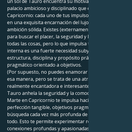
un sol de Tauro encuentra su motivación en el
palacio ambicioso y disciplinado que es Marte en
Capricornio: cada uno de tus impulsos se convierte
en una exquisita encarnación del lujo práctico y la
ambición sólida. Existes (externamente, la apariencia)
para buscar el placer, la seguridad y la comodidad en
todas las cosas, pero lo que impulsa tu motivación
interna es una fuerte necesidad subyacente de
estructura, disciplina y propósito práctico
pragmático orientado a objetivos.
(Por supuesto, no puedes enamorar a la gente de
esa manera, pero se trata de una atracción
realmente encantadora e interesante). Tu sol de
Tauro anhela la seguridad y la comodidad. Pero tu
Marte en Capricornio te impulsa hacia una
perfección tangible, objetivos pragmáticos y una
búsqueda cada vez más profunda de la médula de
todo. Esto te permite experimentar realmente las
conexiones profundas y apasionadas de la vida y