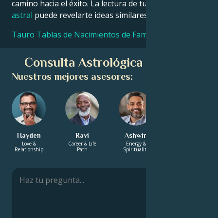
camino hacia el éxito. La lectura de tu propia
carta
astral
puede revelarte ideas similares.
Tauro Tablas de Nacimientos de Famosos
Consulta Astrológica Gratuita
Nuestros mejores asesores:
Hayden
Ravi
Ashwin
Sharifa
Love &
Career & Life
Energy &
Energy &
Relationship
Path
Spirituality
Spirituality