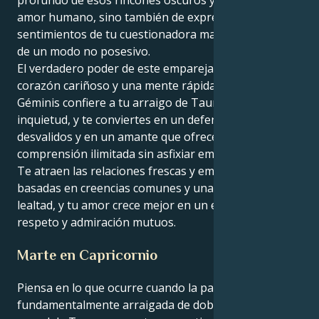
profundo de esos rincones oscuros y sensuales del
amor humano, sino también de expresar las capas de
sentimientos de tu cuestionadora manera adaptable,
de un modo no posesivo.
El verdadero poder de este emparejamiento es un
corazón cariñoso y una mente rápida. Tu corazón de
Géminis confiere a tu arraigo de Tauro una deliciosa
inquietud, y te conviertes en un defensor de los
desvalidos y en un amante que ofrece una
comprensión ilimitada sin asfixiar emocionalmente.
Te atraen las relaciones frescas y emocionantes,
basadas en creencias comunes y una profunda
lealtad, y tu amor crece mejor en un entorno de
respeto y admiración mutuos.
Marte en Capricornio
Piensa en lo que ocurre cuando la paciencia
fundamentalmente arraigada de doblar la ropa bajo