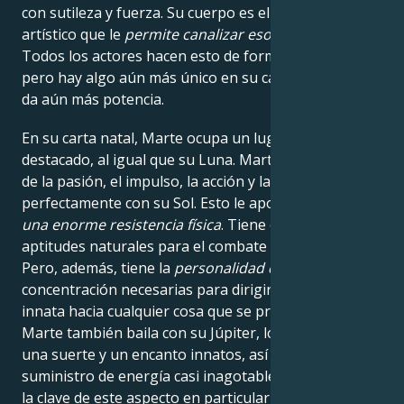
con sutileza y fuerza. Su cuerpo es el vehículo
artístico que le
permite canalizar esos personajes
.
Todos los actores hacen esto de forma inherente,
pero hay algo aún más único en su carta natal que le
da aún más potencia.
En su carta natal, Marte ocupa un lugar muy
destacado, al igual que su Luna. Marte es el planeta
de la pasión, el impulso, la acción y la fuerza, y enlaza
perfectamente con su Sol. Esto le aporta
confianza y
una enorme resistencia física
. Tiene excelentes
aptitudes naturales para el combate y el atletismo.
Pero, además, tiene la
personalidad decisiva
y la
concentración necesarias para dirigir su pasión
innata hacia cualquier cosa que se proponga. Su
Marte también baila con su Júpiter, lo que le aporta
una suerte y un encanto innatos, así como un
suministro de energía casi inagotable. Sin embargo,
la clave de este aspecto en particular es que si no