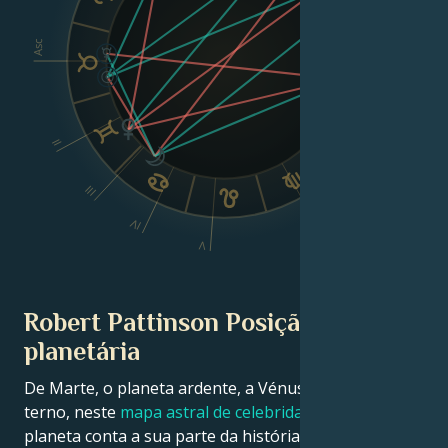
Asc
Dsc
II
III
IV
VI
V
Robert Pattinson Posição
planetária
De Marte, o planeta ardente, a Vénus, o planeta
terno, neste
mapa astral de celebridades
, cada
planeta conta a sua parte da história sobre a