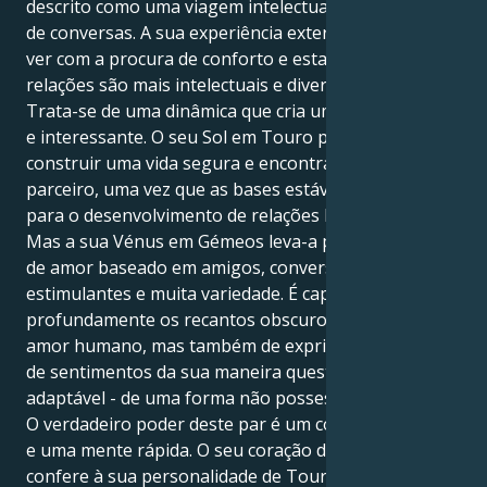
descrito como uma viagem intelectual de um milhão
de conversas. A sua experiência externa tem tudo a
ver com a procura de conforto e estabilidade; as suas
relações são mais intelectuais e divertidas.
Trata-se de uma dinâmica que cria uma atração bela
e interessante. O seu Sol em Touro procura
construir uma vida segura e encontrá-la com um
parceiro, uma vez que as bases estáveis são óptimas
para o desenvolvimento de relações bem sucedidas.
Mas a sua Vénus em Gémeos leva-a para um reino
de amor baseado em amigos, conversas
estimulantes e muita variedade. É capaz de sentir
profundamente os recantos obscuros e sensuais do
amor humano, mas também de exprimir as camadas
de sentimentos da sua maneira questionadora e
adaptável - de uma forma não possessiva.
O verdadeiro poder deste par é um coração amoroso
e uma mente rápida. O seu coração de Gémeos
confere à sua personalidade de Touro uma