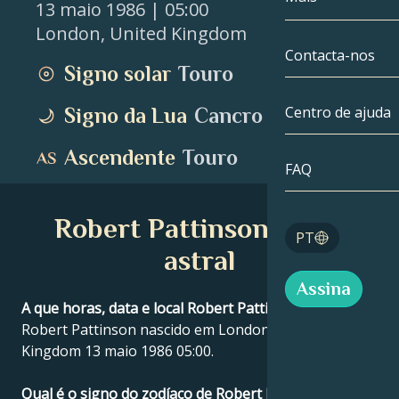
13 maio 1986
| 05:00
London
,
United Kingdom
Gémeos
Até à data
Compatibilida
Contacta-nos
Signo solar
Touro
Cancro
AstroCartogra
Moonologia
Centro de ajuda
Signo da Lua
Cancro
Leo
Tarot
Ascendente
Touro
Virgem
FAQ
Números de a
Balança
Robert Pattinson Mapa
Blog
PT
Escorpião
astral
English
Assina
Sagitário
A que horas, data e local Robert Pattinson nasceu?
Robert Pattinson nascido em London, United
Español
Kingdom 13 maio 1986 05:00.
Deutsch
Qual é o signo do zodíaco de Robert Pattinson?