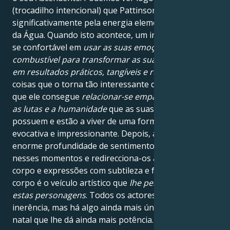
(trocadilho intencional) que Pattinson é composto
significativamente pela energia elementar da Terra e
da Água. Quando isto acontece, um indivíduo sente-
se confortável em
usar as suas emoções como
combustível para transformar as suas motivações
em resultados práticos, tangíveis e reais
. Uma das
coisas que o torna tão interessante de ver no ecrã é
que ele consegue
relacionar-se empaticamente com
as lutas e a humanidade
que as suas personagens
possuem e estão a viver de uma forma que é
evocativa e impressionante. Depois, aproveita a
enorme profundidade de sentimentos que sente
nesses momentos e redirecciona-os através do seu
corpo e expressões com subtileza e força. O seu
corpo é o veículo artístico que
lhe permite canalizar
estas personagens
. Todos os actores fazem isto por
inerência, mas há algo ainda mais único no seu mapa
natal que lhe dá ainda mais potência.