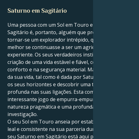
Saturno em Sagitário
Uma pessoa com um Sol em Touro e um Saturno em
Sagitário é, portanto, alguém que precisa de tentar
tornar-se um explorador intrépido, quando estaria
melhor se continuasse a ser um agricultor
experiente. Os seus verdadeiros instintos são a
criação de uma vida estável e fiável, centrada no
conforto e na segurança material. Mas a grande lição
da sua vida, tal como é dada por Saturno, é alargar
os seus horizontes e descobrir uma transformação
profunda nas suas ligações. Esta combinação cria um
interessante jogo de empurra-empurra entre a sua
natureza pragmática e uma profunda fome de
investigação.
O seu Sol em Touro anseia por estabilidade, por ser
leal e consistente na sua parceria duradoura. Mas o
seu Saturno em Sagitário está aqui para lhe dizer