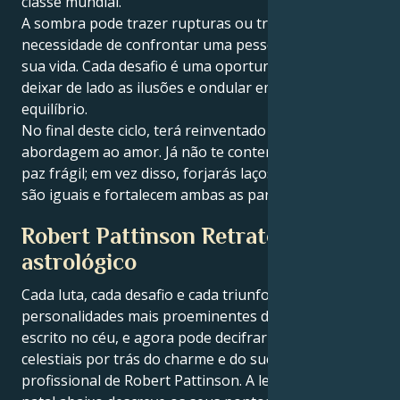
classe mundial.
A sombra pode trazer rupturas ou traições ou a
necessidade de confrontar uma pessoa profunda na
sua vida. Cada desafio é uma oportunidade para
deixar de lado as ilusões e ondular em honestidade,
equilíbrio.
No final deste ciclo, terá reinventado toda a sua
abordagem ao amor. Já não te contentarás com uma
paz frágil; em vez disso, forjarás laços de alma que
são iguais e fortalecem ambas as partes.
Robert Pattinson Retrato
astrológico
Cada luta, cada desafio e cada triunfo das
personalidades mais proeminentes do mundo está
escrito no céu, e agora pode decifrar as forças
celestiais por trás do charme e do sucesso
profissional de Robert Pattinson. A leitura do mapa