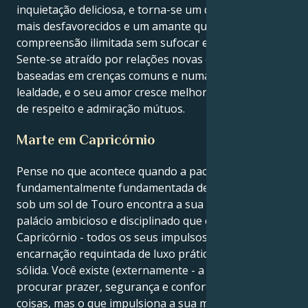
inquietação deliciosa, e torna-se um defensor dos
mais desfavorecidos e um amante que oferece uma
compreensão ilimitada sem sufocar emocionalmente.
Sente-se atraído por relações novas e excitantes,
baseadas em crenças comuns e numa profunda
lealdade, e o seu amor cresce melhor num ambiente
de respeito e admiração mútuos.
Marte em Capricórnio
Pense no que acontece quando a paciência
fundamentalmente fundamentada de dobrar a roupa
sob um sol de Touro encontra a sua motivação no
palácio ambicioso e disciplinado que é Marte em
Capricórnio - todos os seus impulsos se tornam uma
encarnação requintada de luxo prático e ambição
sólida. Você existe (externamente - a aparência) para
procurar prazer, segurança e conforto em todas as
coisas, mas o que impulsiona a sua motivação