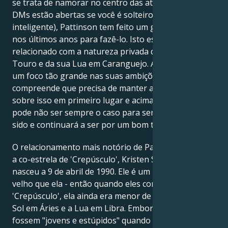
se trata de namorar no centro das atenções (minhas
DMs estão abertas se você é solteiro, sexy e
inteligente), Pattinson tem feito um grande esforço
nos últimos anos para fazê-lo. Isto está novamente
relacionado com a natureza privada do seu Sol em
Touro e da sua Lua em Caranguejo. Além disso, com
um foco tão grande nas suas ambições, ele
compreende que precisa de manter a sua atenção
sobre isso em primeiro lugar e acima de tudo. Isso
pode não ser sempre o caso para sempre, mas tem
sido e continuará a ser por um bom tempo.
O relacionamento mais notório de Pattinson foi com
a co-estrela de 'Crepúsculo', Kristen Stewart. Ela
nasceu a 9 de abril de 1990. Ele é um pouco mais
velho que ela - então quando eles começaram a saga
'Crepúsculo', ela ainda era menor de idade. Ela tem o
Sol em Áries e a Lua em Libra. Embora os dois
fossem "jovens e estúpidos" quando estavam juntos,