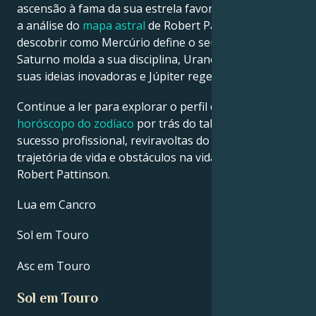
ascensão à fama da sua estrela favorita. Veja abaixo
a análise do
mapa astral
de Robert Pattinson para
descobrir como Mercúrio define o seu intelecto,
Saturno molda a sua disciplina, Urano desperta as
suas ideias inovadoras e Júpiter rege a sua sorte.
Continue a ler para explorar o perfil detalhado do
horóscopo do zodíaco
por trás do talento, carisma,
sucesso profissional, reviravoltas do destino,
trajetória de vida e obstáculos na vida amorosa de
Robert Pattinson.
Lua em Cancro
Sol em Touro
Asc em Touro
Sol em Touro