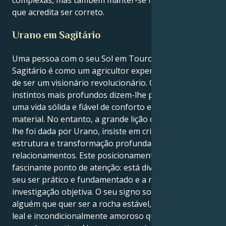
complexas, mas também manter-se firme naquilo
que acredita ser correto.
Urano em Sagitário
Uma pessoa com o seu Sol em Touro e um Urano em
Sagitário é como um agricultor experiente que tem
de ser um visionário revolucionário. Os seus
instintos mais profundos dizem-lhe para lutar por
uma vida sólida e fiável de conforto e segurança
material. No entanto, a grande lição da sua vida, que
lhe foi dada por Urano, insiste em criar equilíbrio,
estrutura e transformação profunda nos seus
relacionamentos. Este posicionamento gera um
fascinante ponto de atenção: está dividido entre o
seu ser prático e fundamentado e a necessidade de
investigação objetiva. O seu signo solar, Touro, é
alguém que quer ser a rocha estável, um parceiro
leal e incondicionalmente amoroso que procura