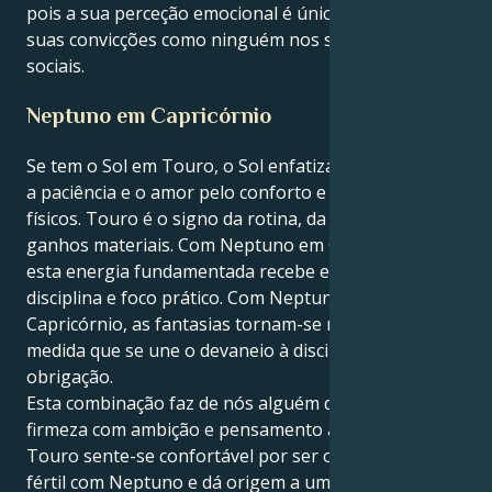
pois a sua perceção emocional é única e mantém as
suas convicções como ninguém nos seus círculos
sociais.
Neptuno em Capricórnio
Se tem o Sol em Touro, o Sol enfatiza a estabilidade,
a paciência e o amor pelo conforto e pelos prazeres
físicos. Touro é o signo da rotina, da segurança e dos
ganhos materiais. Com Neptuno em Capricórnio,
esta energia fundamentada recebe estrutura,
disciplina e foco prático. Com Neptuno em
Capricórnio, as fantasias tornam-se realidade à
medida que se une o devaneio à disciplina e à
obrigação.
Esta combinação faz de nós alguém que mistura
firmeza com ambição e pensamento a longo prazo.
Touro sente-se confortável por ser o signo mais
fértil com Neptuno e dá origem a uma capacidade de