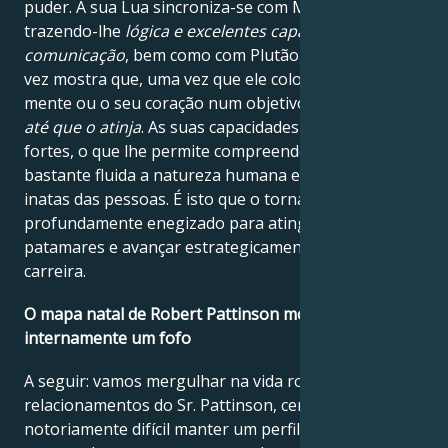
puder. A sua Lua sincroniza-se com Mercúrio,
trazendo-lhe
lógica e excelentes capacidades de
comunicação
, bem como com Plutão, que mais uma
vez mostra que, uma vez que ele coloque a sua
mente ou o seu coração num objetivo,
nada o deterá
até que o atinja
. As suas capacidades intuitivas são
fortes, o que lhe permite compreender de forma
bastante fluida a natureza humana e as motivações
inatas das pessoas. É isto que o torna tão
profundamente enegizado para atingir novos
patamares e avançar estrategicamente na sua
carreira.
O mapa natal de Robert Pattinson mostra que ele é
internamente um fofo
A seguir: vamos mergulhar na vida romântica e nos
relacionamentos do Sr. Pattinson, certo? Embora seja
notoriamente difícil manter um perfil baixo quando