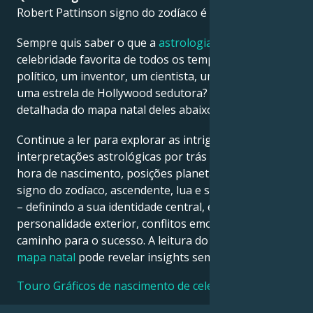
Robert Pattinson signo do zodíaco é Touro.
Français
Sempre quis saber o que a
astrologia
diz sobre a sua
celebridade favorita de todos os tempos – um
político, um inventor, um cientista, um músico ou
Português
uma estrela de Hollywood sedutora? Veja a análise
detalhada do mapa natal deles abaixo para descobrir!
العربية
Continue a ler para explorar as intrigantes
interpretações astrológicas por trás da data, local e
日本語
hora de nascimento, posições planetárias, casas,
signo do zodíaco, ascendente, lua e signo ascendente
– definindo a sua identidade central, ego,
personalidade exterior, conflitos emocionais e
caminho para o sucesso. A leitura do seu próprio
mapa natal
pode revelar insights semelhantes!
Touro Gráficos de nascimento de celebridades