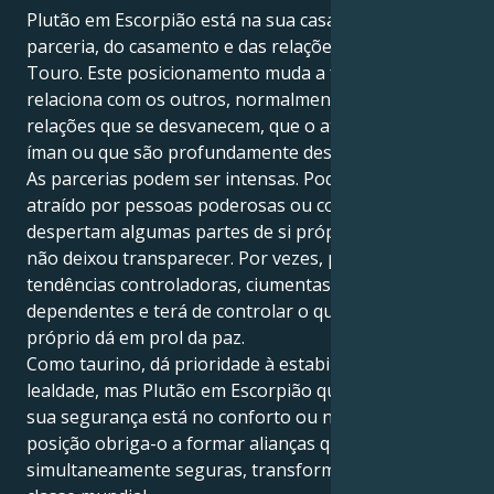
Plutão em Escorpião está na sua casa 7, a área da
parceria, do casamento e das relações individuais,
Touro. Este posicionamento muda a forma como se
relaciona com os outros, normalmente através de
relações que se desvanecem, que o atraem como um
íman ou que são profundamente desafiantes.
As parcerias podem ser intensas. Poderá sentir-se
atraído por pessoas poderosas ou complicadas que
despertam algumas partes de si próprio que ainda
não deixou transparecer. Por vezes, poderá sentir
tendências controladoras, ciumentas ou
dependentes e terá de controlar o quanto de si
próprio dá em prol da paz.
Como taurino, dá prioridade à estabilidade e à
lealdade, mas Plutão em Escorpião questiona se a
sua segurança está no conforto ou na verdade? Esta
posição obriga-o a formar alianças que sejam
simultaneamente seguras, transformadoras e de