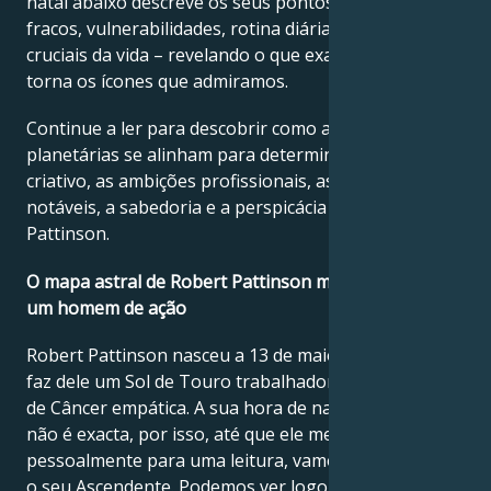
natal abaixo descreve os seus pontos fortes, pontos
fracos, vulnerabilidades, rotina diária e momentos
cruciais da vida – revelando o que exatamente os
torna os ícones que admiramos.
Continue a ler para descobrir como as forças
planetárias se alinham para determinar o génio
criativo, as ambições profissionais, as conquistas
notáveis, a sabedoria e a perspicácia de Robert
Pattinson.
O mapa astral de Robert Pattinson mostra que ele é
um homem de ação
Robert Pattinson nasceu a 13 de maio de 1986. Isso
faz dele um Sol de Touro trabalhador com uma Lua
de Câncer empática. A sua hora de nascimento online
não é exacta, por isso, até que ele me contacte
pessoalmente para uma leitura, vamos ignorar isso e
o seu Ascendente. Podemos ver logo à partida