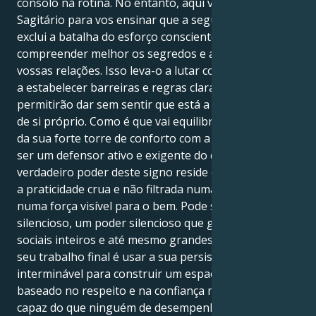
consolo na rotina. No entanto, aqui vem o Urano em
Sagitário para vos ensinar que a segurança não
exclui a batalha do esforço consciente para
compreender melhor os segredos e as verdades das
vossas relações. Isso leva-o a lutar contra a injustiça,
a estabelecer barreiras e regras claras que lhe
permitirão dar sem sentir que está a perder partes
de si próprio. Como é que vai equilibrar a construção
da sua forte torre de conforto com a necessidade de
ser um defensor ativo e exigente do que é justo? O
verdadeiro poder deste signo reside em transformar
a praticidade crua e não filtrada numa estrutura,
numa força visível para o bem. Pode ser um herói
silencioso, um poder silencioso que guia grupos
sociais inteiros e até mesmo grandes comunidades. O
seu trabalho final é usar a sua persistência
interminável para construir um espaço seguro
baseado no respeito e na confiança mútua. É mais
capaz do que ninguém de desempenhar este papel,