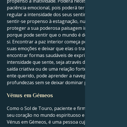
propenso à inatividade. Poderá necessitar de
paciência emocional, pois poderá ter dificuldade em
regular a intensidade dos seus sentimentos. Poderá
sentir-se propenso à estagnação, numa tentativa de
proteger a sua poderosa paisagem interior. Isto
porque pode sentir que o mundo é demasiado para
si. Encontrar a paz interior começa por reconhecer as
suas emoções e deixar que elas o transformem. Se
encontrar formas saudáveis de exprimir a
intensidade que sente, seja através da arte, de uma
saída criativa ou de uma relação forte e fiável com um
ente querido, pode aprender a navegar nas
profundezas sem se deixar dominar por elas.
Vénus em Gémeos
Como o Sol de Touro, paciente e firme, encontra o
seu coração no mundo espirituoso e comunicativo de
Vénus em Gémeos, é uma pessoa cujo amor pode ser