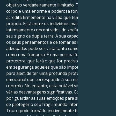
objetivo verdadeiramente ilimitado. Todo o seu
corpo é uma enorme e poderosa fonte de energia, e
acredita firmemente na visão que tem para si
próprio. Está entre os indivíduos mais motivados e
intensamente concentrados do zodíaco, devido ao
seu signo de dupla terra. A sua capacidade de regular
os seus pensamentos e de tomar as medidas
adequadas pode ser vista tanto como uma força
como uma fraqueza. É uma pessoa ferozmente leal e
protetora, que fará o que for preciso para manter
em segurança aqueles que são importantes para si,
para além de ter uma profunda profundidade
emocional que corresponde à sua necessidade de
controlo. No entanto, esta notável vitalidade tem
várias desvantagens significativas. Como pode optar
por guardar as suas emoções para si próprio, a fim
de proteger o seu frágil mundo interior, o duplo
Touro pode torná-lo incrivelmente teimoso e