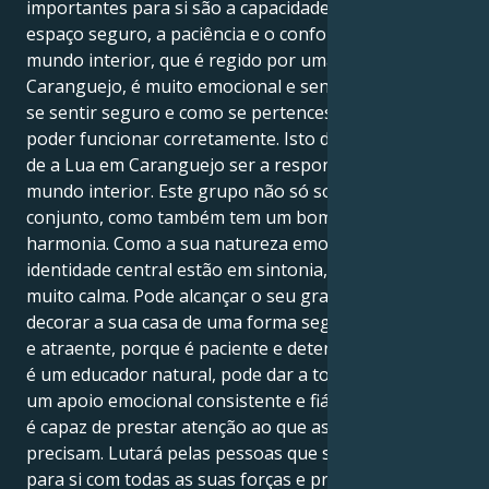
importantes para si são a capacidade de criar um
espaço seguro, a paciência e o conforto. O seu
mundo interior, que é regido por uma Lua em
Caranguejo, é muito emocional e sensível. Precisa de
se sentir seguro e como se pertencesse a ele para
poder funcionar corretamente. Isto deve-se ao facto
de a Lua em Caranguejo ser a responsável pelo seu
mundo interior. Este grupo não só soa bem em
conjunto, como também tem um bom sentido de
harmonia. Como a sua natureza emocional e a sua
identidade central estão em sintonia, é uma pessoa
muito calma. Pode alcançar o seu grande objetivo de
decorar a sua casa de uma forma segura, confortável
e atraente, porque é paciente e determinada. Porque
é um educador natural, pode dar a todos na sua vida
um apoio emocional consistente e fiável. Isto porque
é capaz de prestar atenção ao que as outras pessoas
precisam. Lutará pelas pessoas que são importantes
para si com todas as suas forças e preocupa-se