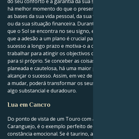
do seu conforto e a garantia da sua segurança. Não
há melhor momento do que o presente para reforçar
as bases da sua vida pessoal, da sua vida profissional
ou da sua situação financeira. Durante o período em
que o Sol se encontra no seu signo, ele lembra-lhe
que a adesão a um plano é crucial para alcançar o
sucesso a longo prazo e motiva-o a continuar a
trabalhar para atingir os objectivos que estabeleceu
para si próprio. Se conceber as coisas de uma forma
planeada e cautelosa, há uma maior probabilidade de
alcançar o sucesso. Assim, em vez de apenas começar
a mudar, poderá transformar os seus objectivos em
algo substancial e duradouro.
Lua em Cancro
Do ponto de vista de um Touro com a Lua em
Caranguejo, é o exemplo perfeito de profundidade e
constância emocional. Se é taurino, as coisas mais