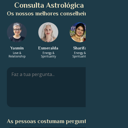
Consulta Astrológica Gratuita
Os nossos melhores conselheiros:
Yasmin
Esmeralda
Sharifa
Manish
Love &
Energy &
Energy &
Energy &
Relationship
Spirituality
Spirituality
Spirituality
As pessoas costumam perguntar: