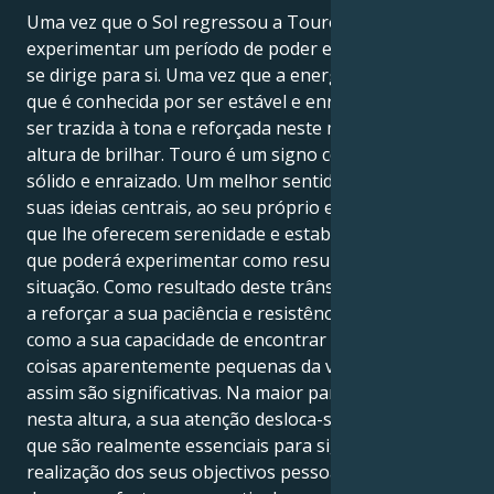
Uma vez que o Sol regressou a Touro, está prestes a
experimentar um período de poder e renovação que
se dirige para si. Uma vez que a energia de Touro,
que é conhecida por ser estável e enraizada, está a
ser trazida à tona e reforçada neste momento, é
altura de brilhar. Touro é um signo considerado
sólido e enraizado. Um melhor sentido de ligação às
suas ideias centrais, ao seu próprio eu e às coisas
que lhe oferecem serenidade e estabilidade é algo
que poderá experimentar como resultado desta
situação. Como resultado deste trânsito, será instado
a reforçar a sua paciência e resistência inatas, bem
como a sua capacidade de encontrar alegria nas
coisas aparentemente pequenas da vida que ainda
assim são significativas. Na maior parte dos casos,
nesta altura, a sua atenção desloca-se para as coisas
que são realmente essenciais para si, tais como a
realização dos seus objectivos pessoais, a satisfação