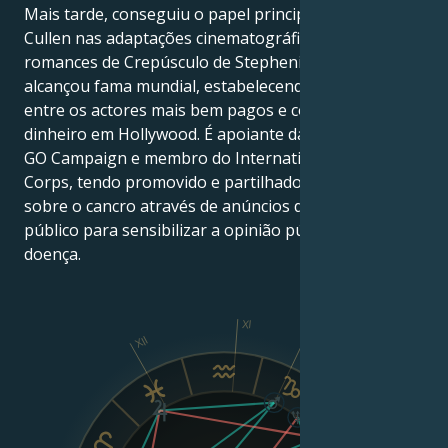
Mais tarde, conseguiu o papel principal de Edward
Cullen nas adaptações cinematográficas dos
romances de Crepúsculo de Stephenie Meyer e
alcançou fama mundial, estabelecendo-se assim
entre os actores mais bem pagos e com mais
dinheiro em Hollywood. É apoiante da ECPAT, PACT,
GO Campaign e membro do International Medical
Corps, tendo promovido e partilhado informações
sobre o cancro através de anúncios de serviço
público para sensibilizar a opinião pública para a
doença.
XI
XII
X
IX
VIII