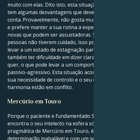
muito com elas. Dito isto, esta situação muito estável
tem algumas desvantagens que devem ser tidas em
conta. Provavelmente, não gosta muito de mudanças
e prefere manter a sua rotina a experimentar coisas
novas que podem ser assustadoras. Se algumas
pessoas não tiverem cuidado, isso pode, por vezes,
levar a um estado de estagnação para elas. Pode
também ter dificuldade em dizer claramente o que
quer, o que pode levar a um comportamento
passivo-agressivo. Esta situação aconteceu porque a
sua necessidade de controlo e o seu desejo de
harmonia estão em conflito.
Mercúrio em Touro
Porque o paciente e fundamentado Sol de Touro
encontra o seu intelecto na esfera sólida e
pragmática de Mercúrio em Touro, é uma pessoa de
determinação inabalável e com um sentido de