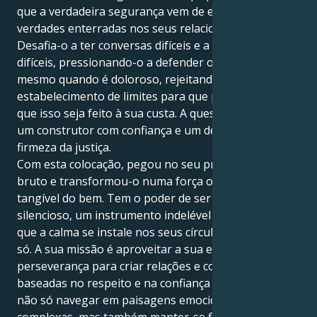
que a verdadeira segurança vem de enfrentar as
verdades enterradas nos seus relacionamentos.
Desafia-o a ter conversas difíceis e a tomar decisões
difíceis, pressionando-o a defender o que está certo
mesmo quando é doloroso, rejeitando o
estabelecimento de limites para que possa dar sem
que isso seja feito à sua custa. A questão é como ser
um construtor com confiança e um defensor com
firmeza da justiça.
Com esta colocação, pegou no seu pragmatismo
bruto e transformou-o numa força organizada e
tangível do bem. Tem o poder de ser um herói
silencioso, um instrumento indelével para fazer com
que a calma se instale nos seus círculos sociais e não
só. A sua missão é aproveitar a sua extrema
perseverança para criar relações e comunidades
baseadas no respeito e na confiança profunda. Pode
não só navegar em paisagens emocionais