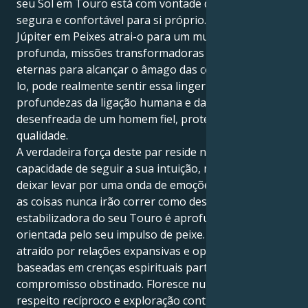
seu Sol em Touro está com vontade de criar uma vida
segura e confortável para si próprio. Mas o seu
Júpiter em Peixes atrai-o para um mundo de paixão
profunda, missões transformadoras e buscas
eternas para alcançar o âmago das coisas. E ao fazê-
lo, pode realmente sentir essa lingerie sensual nas
profundezas da ligação humana e da expressão
desenfreada de um homem fiel, protetor e de boa
qualidade.
A verdadeira força deste par reside na sua
capacidade de seguir a sua intuição, mas sem se
deixar levar por uma onda de emoções ou sentir que
as coisas nunca irão correr como deseja. A natureza
estabilizadora do seu Touro é aprofundada e
orientada pelo seu impulso de peixe. Sente-se
atraído por relações expansivas e optimistas,
baseadas em crenças espirituais partilhadas e num
compromisso obstinado. Floresce num ambiente de
respeito recíproco e exploração contínua.