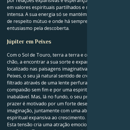
por relações expansivas e esperançosas, baseadas
em valores espirituais partilhados e numa lealdade
intensa. A sua energia só se mantém num ambiente
de respeito mútuo e onde há sempre algum
entusiasmo pela descoberta.
Júpiter em Peixes
Com o Sol de Touro, terra a terra e com os pés no
chão, a encontrar a sua sorte e expansão em Júpiter,
localizado nas paisagens imaginativas e empáticas de
Peixes, o seu já natural sentido de crescimento será
filtrado através de uma lente perfurada por uma
compaixão sem fim e por uma espiritualidade
inabalável. Mas, lá no fundo, o seu princípio de
prazer é motivado por um forte desejo de empatia e
imaginação, juntamente com uma abordagem
espiritual expansiva ao crescimento.
Esta tensão cria uma atração emocionante e bela. O