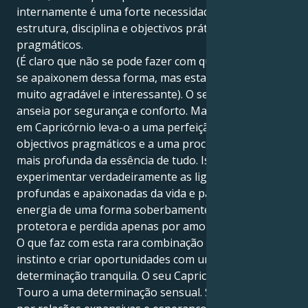
internamente é uma forte necessidade subjacente de
estrutura, disciplina e objectivos práticos e
pragmáticos.
(É claro que não se pode fazer com que as pessoas
se apaixonem dessa forma, mas esta é uma atração
muito agradável e interessante). O seu Sol em Touro
anseia por segurança e conforto. Mas o seu Marte
em Capricórnio leva-o a uma perfeição tangível, a
objectivos pragmáticos e a uma procura cada vez
mais profunda da essência de tudo. Isto permite-lhe
experimentar verdadeiramente as ligações
profundas e apaixonadas da vida e partilhar a sua
energia de uma forma soberbamente segura,
protetora e perdida apenas por amor.
O que faz com esta rara combinação é seguir o seu
instinto e criar oportunidades com uma
determinação tranquila. O seu Capricórnio leva o seu
Touro a uma determinação sensual. Sente-se atraído