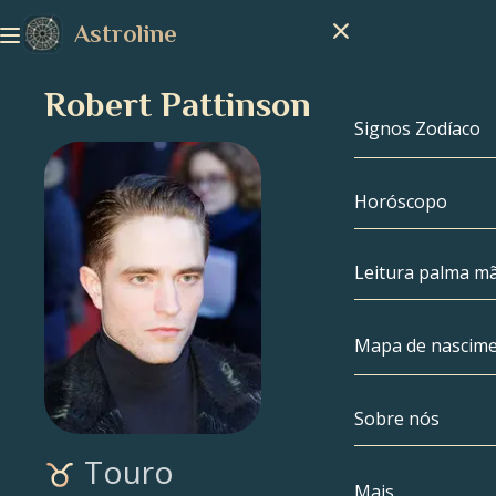
Astroline
Robert Pattinson
Signos Zodíaco
Horóscopo
Signos Zodíac
Capricórnio
Leitura palma m
Aquário
Mapa de nascim
Peixes
Sobre nós
Mapa de nasc
Áries
Touro
Touro
Celebridades
Mais