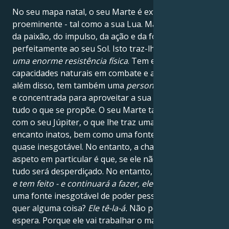
No seu mapa natal, o seu Marte é extremamente
proeminente - tal como a sua Lua. Marte é o planeta
da paixão, do impulso, da ação e da força e liga-se
perfeitamente ao seu Sol. Isto traz-lhe
confiança e
uma enorme resistência física
. Tem excelentes
capacidades naturais em combate e atletismo. Para
além disso, tem também uma
personalidade decidida
e concentrada para aproveitar a sua paixão inata em
tudo o que se propõe. O seu Marte também dança
com o seu Júpiter, o que lhe traz uma sorte e um
encanto inatos, bem como uma fonte de energia
quase inesgotável. No entanto, a chave para este
aspeto em particular é que, se ele não fizer nada,
tudo será desperdiçado. No entanto, porque
ele faz -
e tem feito - e continuará a fazer, ele
desbloqueou
uma fonte inesgotável de poder pessoal cósmico. Ele
quer alguma coisa?
Ele tê-la-á.
Não porque está à
espera. Porque ele vai trabalhar o mais duro que