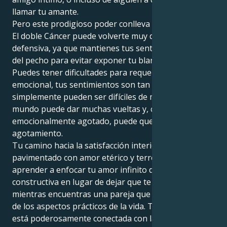
llamar tu amante.
Pero este prodigioso poder conlleva pesadas cargas.
El doble Cáncer puede volverte muy dramático y a la
defensiva, ya que mantienes tus sentimientos cerca
del pecho para evitar exponer tu blando bajo vientre.
Puedes tener dificultades para requerir paciencia
emocional, tus sentimientos son tan fuertes que
simplemente pueden ser difíciles de manejar. El
mundo puede dar muchas vueltas y, cuando estás
emocionalmente agotado, puede que te asalte el
agotamiento.
Tu camino hacia la satisfacción interior está
pavimentado con amor etérico y terrenal. Puedes
aprender a enfocar tu amor infinito de forma
constructiva en lugar de dejar que te consuma,
mientras encuentras una pareja que te guíe a través
de los aspectos prácticos de la vida. Tu salud mental
está poderosamente conectada con la liberación de