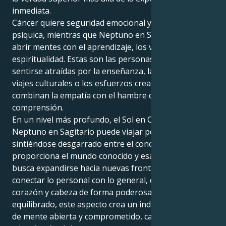
inmediata.
Cáncer quiere seguridad emocional y una conexión
psíquica, mientras que Neptuno en Sagitario quiere
abrir mentes con el aprendizaje, los viajes o la
espiritualidad. Estas son las personas que pueden
sentirse atraídas por la enseñanza, la escritura, los
viajes culturales o los esfuerzos creativos que
combinan la empatía con el hambre de experiencia y
comprensión.
En un nivel más profundo, el Sol en Cáncer con
Neptuno en Sagitario puede viajar por la vida
sintiéndose desgarrado entre el conocimiento que
proporciona el mundo conocido y esa percepción que
busca expandirse hacia nuevas fronteras. Pueden
conectar lo personal con lo general, combinando
corazón y cabeza de forma poderosa. Cuando está
equilibrado, este aspecto crea un individuo cariñoso,
de mente abierta y comprometido, capaz de sostener