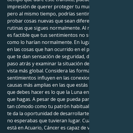
impresión de querer proteger tu mundo interior,
pero al mismo tiempo, podrías sentirte tentado a
probar cosas nuevas que sean diferentes de las
rutinas que sigues normalmente. Al mismo tiempo,
es factible que tus sentimientos no surjan de la nada
como lo harían normalmente. En lugar de centrarte
en las cosas que han ocurrido en el pasado o en las
que te dan sensación de seguridad, deberías dar un
paso atrás y examinar la situación desde un punto de
vista más global. Considera las formas en que tus
sentimientos influyen en las conexiones, grupos y
causas más amplias en las que estás involucrado. Lo
que debes hacer es lo que la Luna en Acuario quiere
que hagas. A pesar de que pueda parecer que no es
tan cómodo como tu patrón habitual de crianza, esto
te da la oportunidad de desarrollarte de formas que
no esperabas que tuvieran lugar. Cuando la Luna
está en Acuario, Cáncer es capaz de vencer su miedo