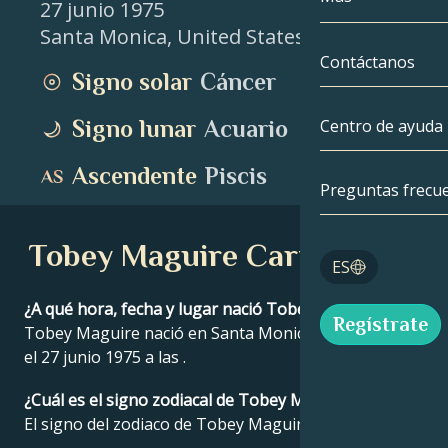
27 junio 1975
Santa Monica
,
United States
Géminis
Por fecha
Compatibilida
Contáctanos
Signo solar
Cáncer
Cáncer
AstroCartogra
Moonology
Signo lunar
Acuario
Centro de ayuda
Leo
Tarot
Ascendente
Piscis
Virgo
Preguntas frecu
Números de á
Libra
Tobey Maguire Carta Astral
Blog
ES
Escorpio
English
¿A qué hora, fecha y lugar nació Tobey Maguire?
Regístrate
Sagitario
Tobey Maguire nació en Santa Monica, United States
el 27 junio 1975 a las .
Español
¿Cuál es el signo zodiacal de Tobey Maguire?
El signo del zodiaco de Tobey Maguire es Cáncer.
Deutsch