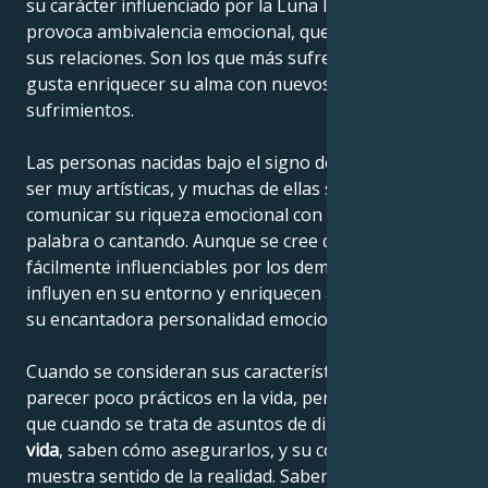
su carácter influenciado por la Luna lo que les
provoca ambivalencia emocional, que se refleja en
sus relaciones. Son los que más sufren por ello y les
gusta enriquecer su alma con nuevos y nuevos
sufrimientos.
Las personas nacidas bajo el signo de Cáncer suelen
ser muy artísticas, y muchas de ellas saben
comunicar su riqueza emocional con un pincel, con la
palabra o cantando. Aunque se cree que son
fácilmente influenciables por los demás, en realidad
influyen en su entorno y enriquecen a los demás con
su encantadora personalidad emocional.
Cuando se consideran sus características, pueden
parecer poco prácticos en la vida, pero la realidad es
que cuando se trata de asuntos de dinero y
nivel de
vida
, saben cómo asegurarlos, y su comportamiento
muestra sentido de la realidad. Saben salirse con la