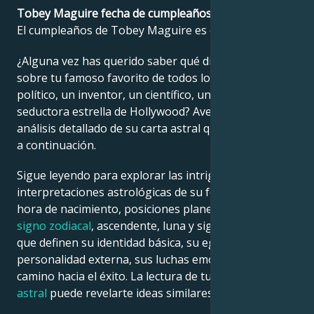
Tobey Maguire fecha de cumpleaños?
El cumpleaños de Tobey Maguire es el 27 junio 1975.
Français
¿Alguna vez has querido saber qué dice la astrología
sobre tu famoso favorito de todos los tiempos: un
Português
político, un inventor, un científico, un músico o una
seductora estrella de Hollywood? Averígualo en el
العربية
análisis detallado de su carta astral que encontrarás
a continuación.
日本語
Sigue leyendo para explorar las intrigantes
interpretaciones astrológicas de su fecha, lugar y
hora de nacimiento, posiciones planetarias, casas,
signo zodiacal
, ascendente, luna y signo ascendente,
que definen su identidad básica, su ego, su
personalidad externa, sus luchas emocionales y su
camino hacia el éxito. La lectura de tu propia
carta
astral
puede revelarte ideas similares.