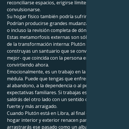
reconciliarse espacios, erigirse límites,
convulsionarse.
Su hogar físico también podría sufrir cambios.
Podrían producirse grandes mudanzas, renovaciones
o incluso la revisión completa de dónde y cómo vive.
Estas metamorfosis externas son sólo una extensión
de la transformación interna: Plutón quiere que
construyas un santuario que se convierta -o, incluso
mejor- que coincida con la persona en la que te estás
convirtiendo ahora.
Emocionalmente, es un trabajo en la sombra hasta la
médula. Puede que tengas que enfrentarte al miedo
al abandono, a la dependencia o al peso de las
expectativas familiares. Si trabajas estas cosas,
saldrás del otro lado con un sentido de ti mismo más
fuerte y más arraigado.
Cuando Plutón está en Libra, al final de su ciclo, tu
hogar interior y exterior renacen para ti. No
arrastrarás ese pasado como un albatros, sino como