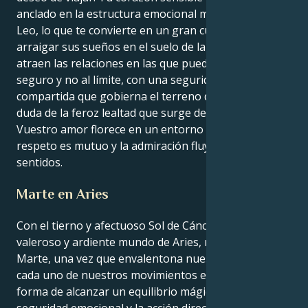
anclado en la estructura emocional más estable de
Leo, lo que te convierte en un gran cuidador capaz de
arraigar sus sueños en el suelo de la realidad. Te
atraen las relaciones en las que puedes sentirte
seguro y no al límite, con una seguridad emocional
compartida que gobierna el terreno de juego; ¡no hay
duda de la feroz lealtad que surge de esta unión!
Vuestro amor florece en un entorno en el que el
respeto es mutuo y la admiración fluye en ambos
sentidos.
Marte en Aries
Con el tierno y afectuoso Sol de Cáncer en el
valeroso y ardiente mundo de Aries, regido por
Marte, una vez que envalentona nuestras acciones,
cada uno de nuestros movimientos encuentra la
forma de alcanzar un equilibrio mágico entre la
seguridad emocional y la acción directa y audaz. Tu