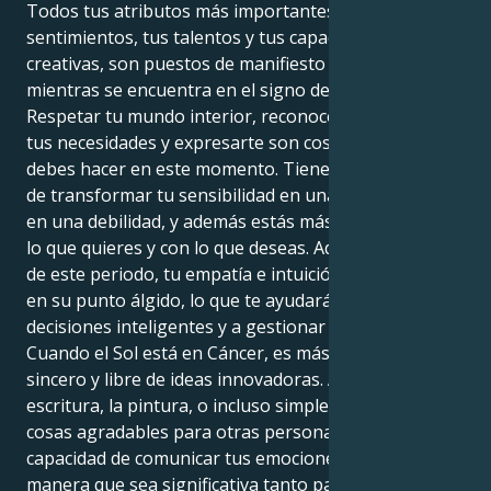
Todos tus atributos más importantes, incluidos tus
sentimientos, tus talentos y tus capacidades
creativas, son puestos de manifiesto por el Sol
mientras se encuentra en el signo de Cáncer.
Respetar tu mundo interior, reconocer y satisfacer
tus necesidades y expresarte son cosas cruciales que
debes hacer en este momento. Tienes la capacidad
de transformar tu sensibilidad en una fortaleza y no
en una debilidad, y además estás más en sintonía con
lo que quieres y con lo que deseas. Además, a lo largo
de este periodo, tu empatía e intuición innatas están
en su punto álgido, lo que te ayudará a tomar
decisiones inteligentes y a gestionar tus relaciones.
Cuando el Sol está en Cáncer, es más sencillo ser
sincero y libre de ideas innovadoras. A través de la
escritura, la pintura, o incluso simplemente haciendo
cosas agradables para otras personas, tienes la
capacidad de comunicar tus emociones de una
manera que sea significativa tanto para ti como para