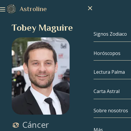
Astroline
Tobey Maguire
Signos Zodiaco
Horóscopos
Signos Zodiac
Capricornio
Lectura Palma
Acuario
Carta Astral
Piscis
Sobre nosotros
Carta Astral
Aries
Cáncer
Tauro
Famosos
Más