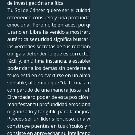
de investigación analítica.
Tu Sol de Cáncer quiere ser el cuidador discreto,
ofreciendo consuelo y una profunda conexión
emocional. Pero no te enfades, porque entonces
Urano en Libra ha venido a mostrarte que la
auténtica seguridad significa buscar continuamente
las verdades secretas de tus relaciones de frente. Te
obliga a defender lo que es correcto, aunque no sea
fácil, y, en última instancia, a establecer límites para
poder dar a los demás sin perderte a ti mismo. El
truco está en convertirse en un alma empática y
sensible, al tiempo que "da forma a nuestro mundo
compartido de una manera justa", afirma.
El verdadero poder de esta posición reside en
manifestar tu profundidad emocional en algo
organizado y tangible para la mejora de los demás.
Puedes ser un líder silencioso, una voz fuerte que
construye puentes en tus círculos y más allá. Su tarea
consiste en aprovechar su inteligencia emocional