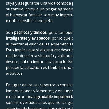
suya y asegurarse una vida cómoda para ellos y para
su familia, porque un hogar agradable y acogedor y
el bienestar familiar son muy importantes para su
mente sensible e inquieta.
Son
pacíficos y tímidos
, pero también
muy
inteligentes y avispados
, por lo que pueden
aumentar el valor de las experiencias acumuladas.
Esto implica que si alguna vez descubren que su
timidez despierta simpatía y voluntad de cumplir sus
deseos, saben imitar esta característica personal
porque la actuación es también uno de sus talentos
artísticos.
En lugar de ira, su repertorio consiste en
lamentaciones y lamentos; y en lugar de agresividad
mostrarán
una agradable impotencia
. En su esencia
son introvertidos a los que no les gusta llamar la
atención de los demás, pero esto es lo que les hace