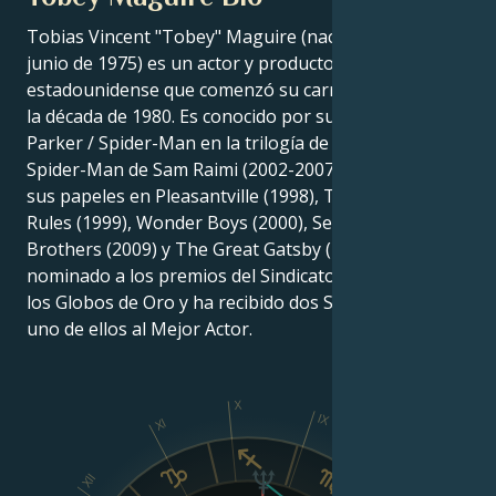
Tobias Vincent "Tobey" Maguire (nacido el 27 de
junio de 1975) es un actor y productor de cine
estadounidense que comenzó su carrera a finales de
la década de 1980. Es conocido por su papel de Peter
Parker / Spider-Man en la trilogía de películas de
Spider-Man de Sam Raimi (2002-2007), así como por
sus papeles en Pleasantville (1998), The Cider House
Rules (1999), Wonder Boys (2000), Seabiscuit (2003),
Brothers (2009) y The Great Gatsby (2013). Ha sido
nominado a los premios del Sindicato de Actores y a
los Globos de Oro y ha recibido dos Saturn Awards,
uno de ellos al Mejor Actor.
X
IX
XI
XII
VIII