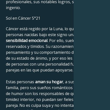
profesionales, sus notables logros, su sabiduría y su
ingenio.
Sol en Cáncer 5°21
Cáncer está regido por la Luna, lo que confiere a las
personas nacidas bajo este signo una gran
sensibilidad emocional
. Por ello, suelen ser
reservados y tímidos. Su razonamiento, su
pensamiento y su comportamiento dependen mucho
de su estado de ánimo, y por eso les gusta depender
de personas con una personalidad fuerte y elegir
parejas en las que puedan apoyarse.
Estas personas
aman su hogar
, a sus padres y a su
familia, pero sus sueños románticos y sus cambios
de humor son los responsables de que, a pesar de su
timidez interior, no puedan ser fieles a su amada
pareja. No es culpa suya y no intentan ser malos; es