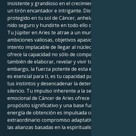
insistente y grandioso en el crecimiento. Lo que da
un tirón encantador e intrigante. Distante y
protegido en tu sol de Cáncer, anhelas construir un
nido seguro y hundirte en todo ello con reverencia.
Tu Júpiter en Aries te atrae a un mundo glorioso de
ambiciones valiosas, objetivos apasionados y un
intento implacable de llegar al núcleo de todo. Esto te
ofrece la capacidad no sólo de compartir, sino
también de elaborar, revelar y vivir tu devoción. Sin
embargo, la fuerza potente de esta entidad, y lo que
es esencial para ti, es tu capacidad para reaccionar a
tus instintos y desencadenar la determinación del
silencio. Tu impulso inherente a la sensibilidad
emocional de Cáncer de Aries ofrece a tu vida un
propósito significativo y una base fundamentada. Tu
energía de obtención es impulsada como un
extraordinario compromiso adaptativo apasionado a
las alianzas basadas en la espiritualidad.