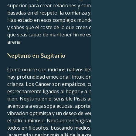
superior para crear relaciones y comunidades
basadas en el respeto, la confianza y la seguridad.
Has estado en esos complejos mundos emocionales
y sabes que el coste de lo que crees correcto... hace
que seas capaz de mantener firme esa línea en la
arena.
Neptuno en Sagitario
Como ocurre con muchos nativos del Sol de Cáncer,
hay profundidad emocional, intuición e instinto de
crianza. Los Cáncer son empáticos, cariñosos y están
estrechamente ligados al hogar y a la familia. Pues
bien, Neptuno en el sensible Piscis añade un poco de
aventura a esta sopa acuosa, aportando una
vibración optimista y un deseo de ver las cosas desde
el lado luminoso. Neptuno en Sagitario convierte a
todos en filósofos, buscando medios para encontrar
la verdad superior más allá de la experiencia