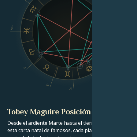
Asc
Dsc
VI
II
V
III
IV
Tobey Maguire Posición planetaria
Desde el ardiente Marte hasta el tierno Venus, en
esta carta natal de famosos, cada planeta cuenta su