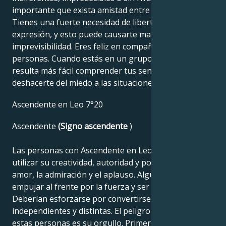
importante que exista amistad entre tu amante y tú.
Tienes una fuerte necesidad de libertad de
expresión, y esto puede causarte mal humor e
imprevisibilidad. Eres feliz en compañía de otras
personas. Cuando estás en un grupo de personas, te
resulta más fácil comprender tus sentimientos y
deshacerte del miedo a las situaciones íntimas.
Ascendente en Leo 7°20
Ascendente
(Signo ascendente
)
Las personas con Ascendente en Leo necesitan
utilizar su creatividad, autoridad y poder. Buscan el
amor, la admiración y el aplauso. Algunos podrían
empujar al frente por la fuerza y ser excéntricos.
Deberían esforzarse por convertirse en personas
independientes y distintas. El peligro potencial de
estas personas es su orgullo. Primero deben