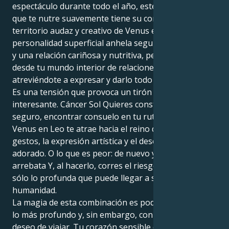
espectáculo durante todo el año, este sol canceriano
que te nutre suavemente tiene su corazón en el
territorio audaz y creativo de Venus en Leo. Tu
personalidad superficial anhela seguridad emocional
y una relación cariñosa y nutritiva, pero tú operas
desde tu mundo interior de relaciones con valentía,
atreviéndote a expresar y darlo todo a los que amas.
Es una tensión que provoca un tirón encantador e
interesante. Cáncer Sol Quieres construir un nido
seguro, encontrar consuelo en tu rutina. Pero aquí,
Venus en Leo te atrae hacia el reino de los grandes
gestos, la expresión artística y el deseo de ser
adorado. O lo que es peor: de nuevo y siempre, te lo
arrebata Y, al hacerlo, corres el riesgo de conocer no
sólo lo profunda que puede llegar a ser tu propia
humanidad.
La magia de esta combinación es poder amar desde
lo más profundo y, sin embargo, con un apasionado
deseo de viajar. Tu corazón sensible de Cáncer está