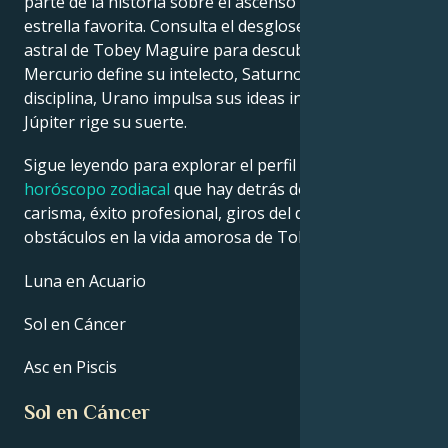
parte de la historia sobre el ascenso a la fama de tu
estrella favorita. Consulta el desglose de la carta
astral de Tobey Maguire para descubrir cómo
Mercurio define su intelecto, Saturno da forma a su
disciplina, Urano impulsa sus ideas innovadoras y
Júpiter rige su suerte.
Sigue leyendo para explorar el perfil detallado del
horóscopo zodiacal
que hay detrás del talento,
carisma, éxito profesional, giros del destino y
obstáculos en la vida amorosa de Tobey Maguire.
Luna en Acuario
Sol en Cáncer
Asc en Piscis
Sol en Cáncer