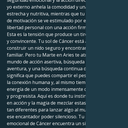
yo externo anhela la comodidad y una conexión
estrecha y nutritiva, mientras que tu mundo interior
de motivación se ve estimulado por el reto de la
libertad personal con una acción firme y decisiva.
Esta es la tensión que produce un tirón tan hermoso
y convincente. Tu sol de Cáncer está ansioso por
construir un nido seguro y encontrar consuelo en lo
familiar. Pero tu Marte en Aries te atrae hacia un
mundo de acción asertiva, búsqueda personal y
aventura, y una búsqueda continua del héroe. Esto
significa que puedes compartir el peso emocional de
la conexión humana y, al mismo tiempo, transmitir tu
energía de un modo inmensamente directo, valiente
y progresista. Aquí es donde tu instinto puede entrar
en acción y la magia de mezclar estas dos energías
tan diferentes para lanzar algo al mundo utilizando
ese encantador poder silencioso. Tu sensibilidad
emocional de Cáncer encuentra un significado