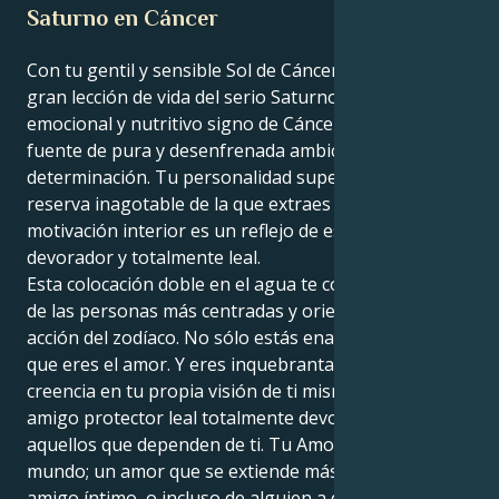
Saturno en Cáncer
Con tu gentil y sensible Sol de Cáncer recibiendo su
gran lección de vida del serio Saturno en el
emocional y nutritivo signo de Cáncer, tu todo es una
fuente de pura y desenfrenada ambición y sólida
determinación. Tu personalidad superficial es una
reserva inagotable de la que extraes carisma, y tu
motivación interior es un reflejo de este mismo amor
devorador y totalmente leal.
Esta colocación doble en el agua te convierte en una
de las personas más centradas y orientadas a la
acción del zodíaco. No sólo estás enamorado, sino
que eres el amor. Y eres inquebrantable por la
creencia en tu propia visión de ti mismo, y eres un
amigo protector leal totalmente devoto para
aquellos que dependen de ti. Tu Amor es para todo el
mundo; un amor que se extiende más allá de un
amigo íntimo, o incluso de alguien a quien quieras