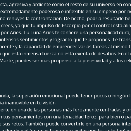
ecta, agresiva y ardiente como el resto de su universo en co
 extremadamente poderosa e inflexible en su empeño por no 
 no rehúyes la confrontación. De hecho, podría resultarle b
e crees, ya que tu impulso de Escorpio por el control está al
por Aries. Tu Luna Aries te confiere una personalidad dura, 
intensos sentimientos y lograr lo que te propones. Te tran
ncente y la capacidad de emprender varias tareas al mismo 
que esta inmensa fuerza no está exenta de desafíos. En el 
Marte, puedes ser más propenso a la posesividad y a los ce
unda, la superación emocional puede tener pocos o ningún lí
ia inamovible en tu visión.
vierte en una de las personas más ferozmente centradas y ori
n tus pensamientos con una tenacidad feroz, para bien o pa
 sus retos. También puede convertirle en una persona inte
 flor de piel (en un esfuerzo por evitar que las aplasten) e