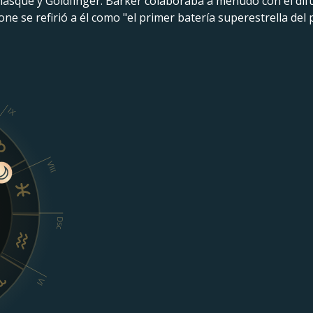
masque y Goldfinger. Barker colaboraba a menudo con el dif
e se refirió a él como "el primer batería superestrella del
IX
VIII
Dsc
VI