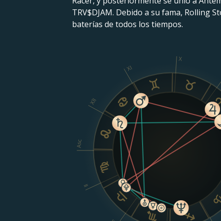
Racer, y posteriormente se unió a Ante
TRV$DJAM. Debido a su fama, Rolling Ston
baterías de todos los tiempos.
X
XI
XII
Asc
II