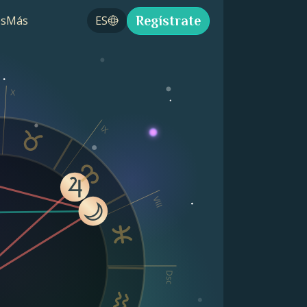
Regístrate
s
Más
ES
X
IX
VIII
Dsc