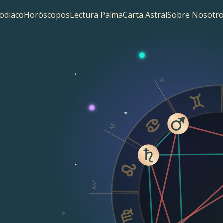
odiaco
Horóscopos
Lectura Palma
Carta Astral
Sobre Nosotro
XI
XII
Asc