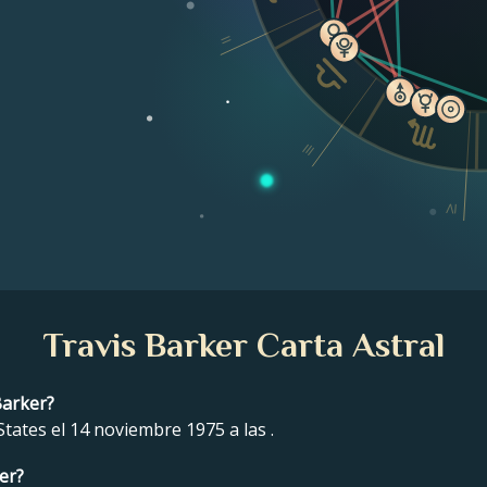
II
III
IV
Travis Barker Carta Astral
Barker?
tates el 14 noviembre 1975 a las .
er?