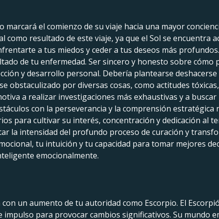
pio marcará el comienzo de su viaje hacia una mayor concien
 como resultado de este viaje, ya que el Sol se encuentra a
enfrentarte a tus miedos y ceder a tus deseos más profundos
ado de tu enfermedad. Ser sincero y honesto sobre cómo pe
cción y desarrollo personal. Debería plantearse deshacerse 
e obstaculizado por diversas cosas, como actitudes tóxicas, 
 motiva a realizar investigaciones más exhaustivas y a buscar
stáculos con la perseverancia y la comprensión estratégica n
rios para cultivar su interés, concentración y dedicación al 
ptar la intensidad del profundo proceso de curación y trans
 emocional, tu intuición y tu capacidad para tomar mejores de
inteligente emocionalmente.
ia con un aumento de tu autoridad como Escorpio. El Escorp
e impulso para provocar cambios significativos. Su mundo em