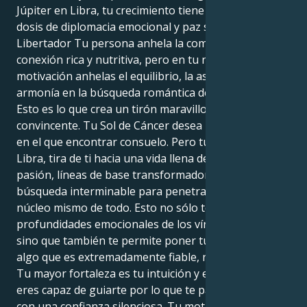
Júpiter en Libra, tu crecimiento tiene una generosa
dosis de diplomacia emocional y paz sazonada.
Libertador Tu persona anhela la comodidad y una
conexión rica y nutritiva, pero en tu nivel básico de
motivación anhelas el equilibrio, la asociación y la
armonía en la búsqueda romántica del crecimiento.
Esto es lo que crea un tirón maravilloso y
convincente. Tu Sol de Cáncer desea un nido estable
en el que encontrar consuelo. Pero tu Júpiter en
Libra, tira de ti hacia una vida llena de profunda
pasión, líneas de base transformadoras y una
búsqueda interminable para penetrar hasta el
núcleo mismo de todo. Esto no sólo te hace sentir las
profundidades emocionales de los vínculos humanos,
sino que también te permite poner tu energía en
algo que es extremadamente fiable, nutritivo y leal.
Tu mayor fortaleza es tu intuición y el hecho de que
eres capaz de guiarte por lo que te parece correcto
con una confianza silenciosa. Tu motivación de Libra