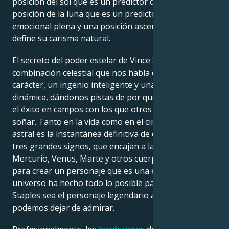
posición del sol que es un predictor de confianza, una
posición de la luna que es un predictor de una vida
emocional plena y una posición ascendente que
define su carisma natural.
El secreto del poder estelar de Vince Staples es una
combinación celestial que nos habla de un gran
carácter, un ingenio inteligente y una presencia
dinámica, dándonos pistas de por qué ha alcanzado
el éxito en campos con los que otros sólo pueden
soñar. Tanto en la vida como en el cine, su carta
astral es la instantánea definitiva de cada uno de sus
tres grandes signos, que encajan a la perfección con
Mercurio, Venus, Marte y otros cuerpos celestes
para crear un personaje que es una estrella. El
universo ha hecho todo lo posible para que Vince
Staples sea el personaje legendario al que no
podemos dejar de admirar.