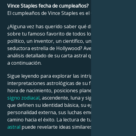
Vince Staples fecha de cumpleaños?
El cumpleaños de Vince Staples es el 02 julio 1993.
Français
¿Alguna vez has querido saber qué dice la astrología
sobre tu famoso favorito de todos los tiempos: un
Português
político, un inventor, un científico, un músico o una
seductora estrella de Hollywood? Averígualo en el
العربية
análisis detallado de su carta astral que encontrarás
a continuación.
日本語
Sigue leyendo para explorar las intrigantes
interpretaciones astrológicas de su fecha, lugar y
hora de nacimiento, posiciones planetarias, casas,
signo zodiacal
, ascendente, luna y signo ascendente,
que definen su identidad básica, su ego, su
personalidad externa, sus luchas emocionales y su
camino hacia el éxito. La lectura de tu propia
carta
astral
puede revelarte ideas similares.