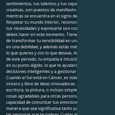
sentimientos, tus talentos y tus capacidades
creativas, son puestos de manifiesto por el Sol
mientras se encuentra en el signo de Cáncer.
Respetar tu mundo interior, reconocer y satisfacer
tus necesidades y expresarte son cosas cruciales que
debes hacer en este momento. Tienes la capacidad
de transformar tu sensibilidad en una fortaleza y no
en una debilidad, y además estás más en sintonía con
lo que quieres y con lo que deseas. Además, a lo largo
de este periodo, tu empatía e intuición innatas están
en su punto álgido, lo que te ayudará a tomar
decisiones inteligentes y a gestionar tus relaciones.
Cuando el Sol está en Cáncer, es más sencillo ser
sincero y libre de ideas innovadoras. A través de la
escritura, la pintura, o incluso simplemente haciendo
cosas agradables para otras personas, tienes la
capacidad de comunicar tus emociones de una
manera que sea significativa tanto para ti como para
las personas que te rodean. Cuidar de uno mismo y