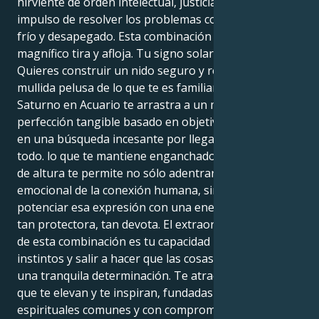
hirviente de orden intelectual, justicia social y el
impulso de resolver los problemas con un enfoque
frío y desapegado. Esta combinación crea un
magnífico tira y afloja. Tu signo solar es Cáncer.
Quieres construir un nido seguro y refugiarte en la
mullida pelusa de lo que te es familiar. Pero tu
Saturno en Acuario te arrastra a un mundo de
perfección tangible basado en objetivos prácticos y
en una búsqueda incesante por llegar al corazón de
todo. lo que te mantiene enganchado a la inmersión
de altura te permite no sólo adentrarte en el paisaje
emocional de la conexión humana, sino también
potenciar esa expresión con una energía tan fiable,
tan protectora, tan devota. El extraordinario poder
de esta combinación es tu capacidad para seguir tus
instintos y salir a hacer que las cosas sucedan con
una tranquila determinación. Te atraen las relaciones
que te elevan y te inspiran, fundadas en ideales
espirituales comunes y con compromisos poderosos.