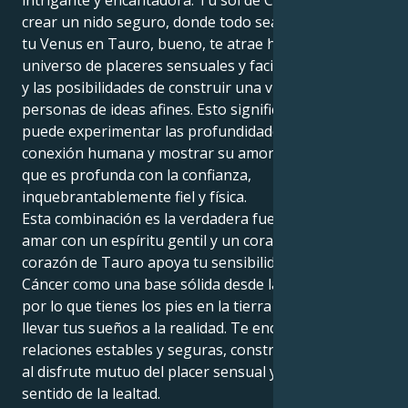
intrigante y encantadora. Tu sol de Cáncer anhela
crear un nido seguro, donde todo sea familiar. Pero
tu Venus en Tauro, bueno, te atrae hacia un
universo de placeres sensuales y facilidad en la tierra
y las posibilidades de construir una vida sólida entre
personas de ideas afines. Esto significa que también
puede experimentar las profundidades de la
conexión humana y mostrar su amor de una manera
que es profunda con la confianza,
inquebrantablemente fiel y física.
Esta combinación es la verdadera fuerza, puedes
amar con un espíritu gentil y un corazón práctico. Tu
corazón de Tauro apoya tu sensibilidad emocional de
Cáncer como una base sólida desde la que trabajar,
por lo que tienes los pies en la tierra y eres capaz de
llevar tus sueños a la realidad. Te encuentras en
relaciones estables y seguras, construidas en torno
al disfrute mutuo del placer sensual y un fuerte
sentido de la lealtad.