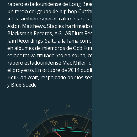
rapero estadounidense de Long Beach, California. Es
un tercio del grupo de hip hop Cutthroat Boyz, junto
a los también raperos californianos Joey Fatts y
Aston Matthews. Staples ha firmado contratos con
Blacksmith Records, A.G., ARTium Recordings y Def
Jam Recordings. Saltó a la fama con sus apariciones
en álbumes de miembros de Odd Future y su mixtape
colaborativa titulada Stolen Youth, con el también
rapero estadounidense Mac Miller, que produjo todo
el proyecto. En octubre de 2014 publicó su primer EP
Hell Can Wait, respaldado por los sencillos Hands Up
y Blue Suede.
X
XI
IX
XII
VIII