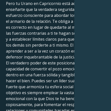
Pero tu Urano en Capricornio está aquí para
enseñarte que la verdadera seguridad implica un
esfuerzo consciente para abordar los esqueletos en
el armario de la relación. Te obliga a defender lo que
es correcto en lugar de quedarte al margen, aunque
las fuerzas contrarias a ti te hagan sentir incómodo,
y a establecer límites claros para que puedas dar a
los demás sin perderte a ti mismo. El truco está en
aprender a ser a la vez un corazón empático y un
defensor inquebrantable de la justicia.
El verdadero poder de este posicionamiento es la
capacidad de convertir el pozo emocional que llevas
dentro en una fuerza sólida y tangible capaz de
hacer el bien. Puedes ser un líder suave, una voz
fuerte que armoniza tu esfera social y más allá. Tu
objetivo es siempre emplear la vasta inteligencia
emocional con la que Dios te ha bendecido
copiosamente, para fomentar el respeto y las
relaciones y comunidades basadas en la fe. Tienes