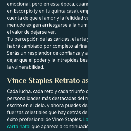
emocional, pero en esta época, cuando Plutón entra
en Escorpio (y en tu quinta casa), empiezas a darte
cuenta de que el amor y la felicidad verdaderos a
menudo exigen arriesgarse a la humillación, es decir,
el valor de dejarse ver.
Tu percepción de las caricias, el arte y las charadas
habrá cambiado por completo al final de este ciclo.
Serás un resplandor de confianza y autenticidad al
dejar que el poder y la intrepidez besen a la pasión y
la vulnerabilidad.
Vince Staples Retrato astrológico
Cada lucha, cada reto y cada triunfo de las
personalidades más destacadas del mundo está
escrito en el cielo, y ahora puedes descifrar las
fuerzas celestiales que hay detrás del encanto y el
éxito profesional de Vince Staples.
La lectura de la
carta natal
que aparece a continuación describe sus