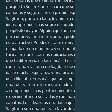
las personas que te importan permaneceréis a salvo
porque tu Sol en Cáncer hará que se sientan
cómodos y seguros en su propio espacio. La Luna en
Sagitario, por otro lado, le anima a explorar nuevas
ideas, aprender más sobre el mundo y descubrir un
propósito mayor. Alguien que ama su ciudad natal
pero debe viajar con frecuencia podría encontrar
esto atractivo. Puedes estar extremadamente
ocupado en un momento y sereno al siguiente. La
forma en que estas dos ubicaciones colaboran es lo
que te diferencia de los demás. Tu sensibilidad
canceriana y la Luna en Sagitario se combinan para
darte mucha esperanza y una profunda comprensión
de la filosofía. Eres más que un simple cuidador; eres
una fuerza fuerte y transformadora que puede llegar
a comprender más profundamente a los demás
experimentando sus vidas y caminando en sus
zapatos. Los idealistas nacidos bajo el signo de
Sagitario son una fuerza a favor de la justicia y la