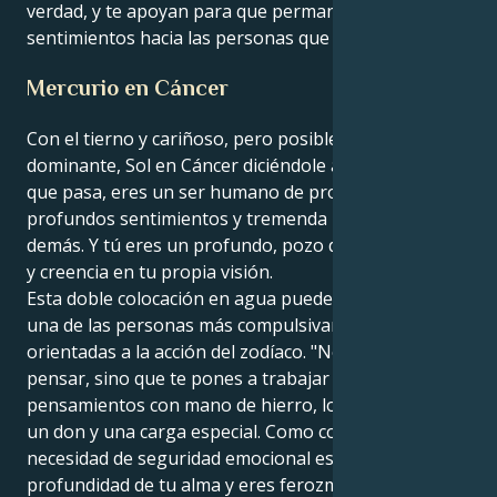
verdad, y te apoyan para que permanezcas fiel a tus
sentimientos hacia las personas que admiras.
Mercurio en Cáncer
Con el tierno y cariñoso, pero posiblemente un poco
dominante, Sol en Cáncer diciéndole a tu mente lo
que pasa, eres un ser humano de profundos,
profundos sentimientos y tremenda lealtad hacia los
demás. Y tú eres un profundo, pozo de sentimientos
y creencia en tu propia visión.
Esta doble colocación en agua puede convertirte en
una de las personas más compulsivamente
orientadas a la acción del zodíaco. "No te limitas a
pensar, sino que te pones a trabajar aplicando esos
pensamientos con mano de hierro, lo que puede ser
un don y una carga especial. Como contrapunto a tu
necesidad de seguridad emocional está la
profundidad de tu alma y eres ferozmente leal y