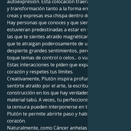
autoexpresión. Esta colocación traerá concentración
y transformación tanto a la forma en que amas,
creas y expresas esa chispa dentro de ti.
Hay personas que conoces y que sientes como si
estuvieran predestinadas a estar en tu vida, o hacia
las que te sientes atraído magnéticamente. Sí, puede
que te atraigan poderosamente de una manera que
despierte grandes sentimientos, pero que también
toque temas de control o celos... o vulnerabilidad.
Estas interacciones te piden que expandas tu
corazón y respetes tus límites.
Creativamente, Plutón inspira profundidad. Podrías
sentirte atraído por el arte, la escritura o incluso la
construcción en los que hay verdades ocultas y
material tabú. A veces, tu perfeccionismo o el miedo a
la censura pueden interponerse en tu camino, pero
Plutón te permite abrirte paso y hablar desde el
corazón.
Naturalmente, como Cáncer anhelas la seguridad