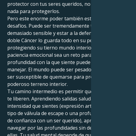
protector con tus seres queridos, no te detienes ante
nada para protegerlos.
Pero este enorme poder también está plagado de
desafíos. Puede ser tremendamente temperamental,
demasiado sensible y estar a la defensiva, ya que el
doble Cáncer lo guarda todo en su pecho,
protegiendo su tierno mundo interior. Puede que la
paciencia emocional sea un reto para usted, ya que la
profundidad con la que siente puede ser difícil de
manejar. El mundo puede ser pesado, y usted puede
ser susceptible de quemarse para proteger su
poderoso terreno interior.
Tu camino intermedio es permitir que tus emociones
te liberen. Aprendiendo salidas saludables para la
intensidad que sientes (expresión artística, algún
tipo de válvula de escape o una profunda conexión
de confianza con un ser querido), aprendes a
navegar por las profundidades sin dejarte tragar por
ellas. Tu salud mental depende de que encuentres