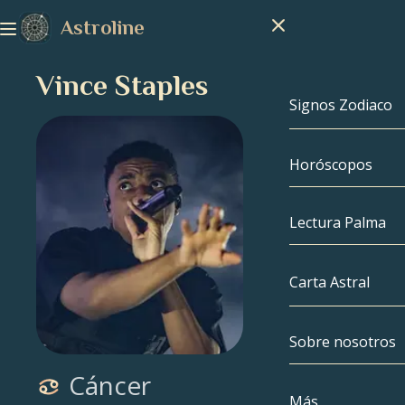
Astroline
Vince Staples
Signos Zodiaco
Horóscopos
Signos Zodiac
Capricornio
Lectura Palma
Acuario
Carta Astral
Piscis
Sobre nosotros
Carta Astral
Aries
Cáncer
Tauro
Famosos
Más