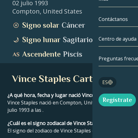
02 julio 1993
Compton
,
United States
Géminis
Por fecha
Compatibilida
Contáctanos
Signo solar
Cáncer
Cáncer
AstroCartogra
Moonology
Signo lunar
Sagitario
Centro de ayuda
Leo
Tarot
Ascendente
Piscis
Virgo
Preguntas frecu
Números de á
Libra
Vince Staples Carta Astral
Blog
ES
Escorpio
English
¿A qué hora, fecha y lugar nació Vince Staples?
Regístrate
Sagitario
Vince Staples nació en Compton, United States el 02
julio 1993 a las .
Español
¿Cuál es el signo zodiacal de Vince Staples?
El signo del zodiaco de Vince Staples es Cáncer.
Deutsch