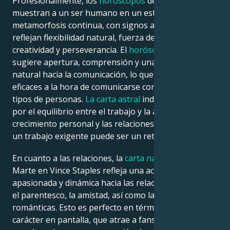
Profesionalmente, los
horóscopos
de Vince Staples
muestran a un ser humano en un estado de
metamorfosis continua, con signos astrológicos que
reflejan flexibilidad natural, fuerza de voluntad,
creatividad y perseverancia. El
horóscopo natal
sugiere apertura, comprensión y una inclinación
natural hacia la comunicación, lo que les hace más
eficaces a la hora de comunicarse con diferentes
tipos de personas.
La carta astral
indica una devoción
por el equilibrio entre el trabajo y la atención, el
crecimiento personal y las relaciones sanas, aunque
un trabajo exigente puede ser un reto.
En cuanto a las relaciones, la
carta natal
de Venus-
Marte en Vince Staples refleja una actitud
apasionada y dinámica hacia las relaciones afectivas,
el parentesco, la amistad, así como las relaciones
románticas. Esto es perfecto en términos de su
carácter en pantalla, que atrae a fans de todo el