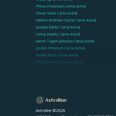
Prince (musician)
Carta Astral
Stevie Nicks
Carta Astral
Helena Bonham Carter
Carta Astral
Azealia Banks
Carta Astral
Lenny Kravitz
Carta Astral
Aaron Taylor-Johnson
Carta Astral
Jordan Peterson
Carta Astral
Kodak Black
Carta Astral
Priscilla Presley
Carta Astral
Russell Brand
Carta Astral
Kylie Minogue
Carta Astral
Astroline
Astroline ©
2026