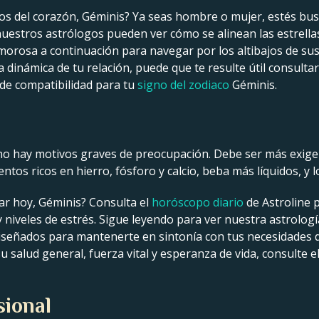
tos del corazón, Géminis? Ya seas hombre o mujer, estés bu
nuestros astrólogos pueden ver cómo se alinean las estrellas
 amorosa a continuación para navegar por los altibajos de su
dinámica de tu relación, puede que te resulte útil consulta
 de compatibilidad para tu
signo del zodiaco
Géminis.
 no hay motivos graves de preocupación. Debe ser más exige
mentos ricos en hierro, fósforo y calcio, beba más líquidos, y
tar hoy, Géminis? Consulta el
horóscopo diario
de Astroline 
do y niveles de estrés. Sigue leyendo para ver nuestra astrolog
iseñados para mantenerte en sintonía con tus necesidades de
salud general, fuerza vital y esperanza de vida, consulte el
sional