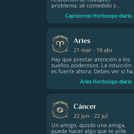
problema: sé comedido y
razonable. Si quieres cambiar t
Capricornio Horóscopo diario
vida, confía en el azar. Eres más
emocional y decisivo de lo que
crees, sólo tienes que enviar la
energía en la dirección correcta.
Aries
Obviamente, debes prestar má
atención a las señales y pistas
21 mar - 19 abr
del destino. Aunque no ocurra
nada especial en tu vida, merec
Hay que prestar atención a los
la pena que te prepares para
sueños poderosos. La intuición
posibles cambios, la previsión e
es fuerte ahora. Debes ver si ha
la clave del éxito.
alguna forma de transponer
Aries Horóscopo diario
estas intuiciones a tu vida
práctica y cotidiana. Aprende a
distinguir lo auténtico de lo
falso.
Cáncer
22 jun - 22 jul
Un amigo, quizás una amiga,
puede hacer algo que te pille