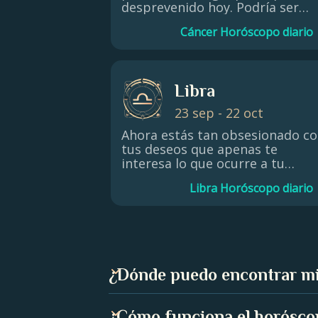
desprevenido hoy. Podría ser
estimulante o podría pararte e
Cáncer Horóscopo diario
seco. Tal vez una nueva
información te inspire a ser
generoso con los demás o te
ayude a recaudar fondos o a
Libra
dejar tu huella....
23 sep - 22 oct
Ahora estás tan obsesionado c
tus deseos que apenas te
interesa lo que ocurre a tu
alrededor. Deja que sea así
Libra Horóscopo diario
durante un tiempo. Los astros t
prometen buena suerte en
asuntos relacionados con biene
inmuebles. Al principio podría
haber algún problema, pero el
resultado te complacerá.
¿Dónde puedo encontrar mi
Abre la aplicación Astroline e int
¿Cómo funciona el horósco