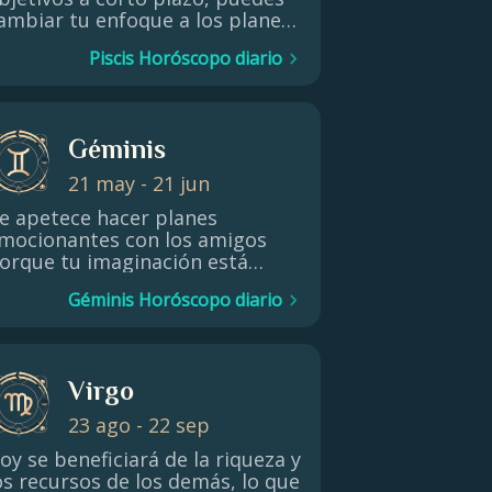
ambiar tu enfoque a los planes
 largo plazo y darte algo de
Piscis Horóscopo diario
iempo para disfrutar de tus
ctividades de ocio favoritas.
asa tiempo de calidad con tu
amilia por la noche y relájate en
Géminis
u compañía.
21 may - 21 jun
e apetece hacer planes
mocionantes con los amigos
orque tu imaginación está
hora a tope debido a la
Géminis Horóscopo diario
nfluencia del en tu expresión
eneral y tu producción de
rabajo creativo. Disfruta de
stos estallidos creativos de
Virgo
nergía intelectual mientras
uren.
23 ago - 22 sep
oy se beneficiará de la riqueza y
os recursos de los demás, lo que