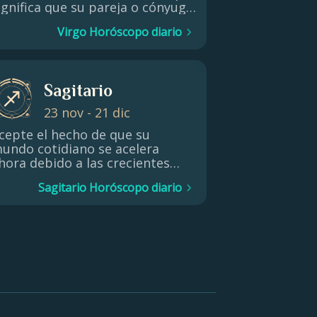
ignifica que su pareja o cónyuge
odría ganar más. Del mismo
Virgo Horóscopo diario
odo, será más fácil conseguir
n préstamo o una hipoteca.
Sagitario
23 nov - 21 dic
cepte el hecho de que su
undo cotidiano se acelera
hora debido a las crecientes
xigencias de los viajes cortos,
Sagitario Horóscopo diario
os recados, las tareas, las
onversaciones con otras
ersonas y el tiempo que pasa
on sus hermanos, vecinos y
amiliares. Sí, ¡tienes mucho que
acer! Además, es posible que
stés estudiando y leyendo más
e lo habitual.
 A continuación, analizaremos tu