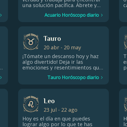
una solución pacífica. Ábrete y
c
u
comparte tus verdaderos
a
Acuario Horóscopo diario
sentimientos con respeto,
t
mientras buscas un terreno
a
común. Puedes crear un
P
resultado positivo y curar
f
Tauro
s
cualquier daño que se haya
s
podido causar.
20 abr - 20 may
e
¡Tómate un descanso hoy y haz
T
algo divertido! Deja ir las
e
s
y
emociones y resentimientos que
p
se han ido acumulando en tu
a
Tauro Horóscopo diario
interior y date la oportunidad de
i
recargarte. Haz que el día de hoy
g
sea un descanso agradable y
t
refrescante de la rutina.
e
Leo
e
d
23 jul - 22 ago
Hoy es el día en que puedes
H
lograr algo por lo que te has
l