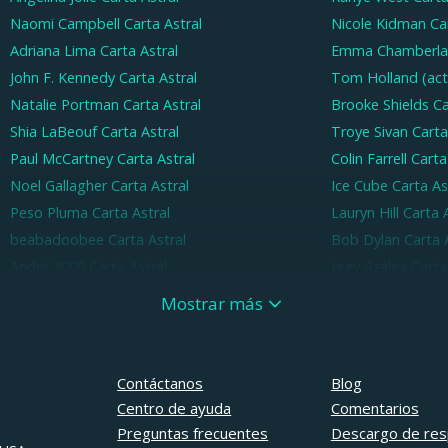
Naomi Campbell
Carta Astral
Nicole Kidman
Ca
Adriana Lima
Carta Astral
Emma Chamberla
John F. Kennedy
Carta Astral
Tom Holland (act
Natalie Portman
Carta Astral
Brooke Shields
Ca
Shia LaBeouf
Carta Astral
Troye Sivan
Carta
Paul McCartney
Carta Astral
Colin Farrell
Carta
Noel Gallagher
Carta Astral
Ice Cube
Carta As
Peso Pluma
Carta Astral
Lauryn Hill
Carta 
beabadoobee
Carta Astral
Bob Dylan
Carta 
André 3000
Carta Astral
Iggy Azalea
Carta
Scott Disick
Carta Astral
Mary-Kate Olsen
Mostrar más
Contáctanos
Blog
Centro de ayuda
Comentarios
Preguntas frecuentes
Descargo de res