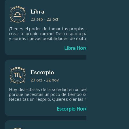
Libra
23 sep - 22 oct
¡Tienes el poder de tomar tus propias decisiones y
crear tu propio camino! Deja espacio para la flexibilidad,
y abrirás nuevas posibilidades de éxito.
Libra Horóscopo diario
Escorpio
23 oct - 22 nov
Hoy disfrutarás de la soledad en un bello entorno
porque necesitas un poco de tiempo sólo para ti.
Necesitas un respiro. Quieres oler las rosas - no el café.
Saca un poco de tiempo para ti porque te lo mereces.
Escorpio Horóscopo diario
No puedes ser todo para todos todo el tiempo. (¿O sí?)