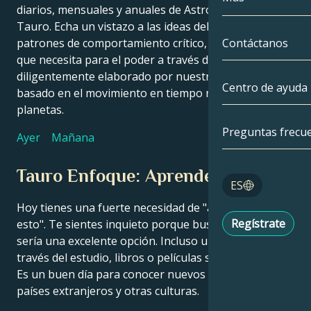
diarios, mensuales y anuales de Astroline para
Tauro. Echa un vistazo a las ideas del zodiaco, los
Géminis
Por fecha
Compatibilida
patrones de comportamiento crítico, y la orientación
Contáctanos
que necesita para el poder a través del día –
Cáncer
AstroCartogra
Moonology
diligentemente elaborado por nuestros astrólogos
Centro de ayuda
basado en el movimiento en tiempo real de los
Leo
Tarot
planetas.
Virgo
Preguntas frecu
Ayer
Mañana
Números de á
Libra
Tauro Enfoque: Aprender
Blog
ES
Escorpio
Hoy tienes una fuerte necesidad de "alejarte de todo
English
Regístrate
esto". Te sientes inquieto porque buscas algo. Viajar
Sagitario
sería una excelente opción. Incluso un viaje mental a
través del estudio, libros o películas será gratificante.
Español
Es un buen día para conocer nuevos amigos de
países extranjeros y otras culturas.
Deutsch