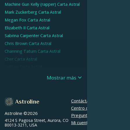
Machine Gun Kelly (rapper)
Carta Astral
Mark Zuckerberg
Carta Astral
Megan Fox
Carta Astral
Elizabeth II
Carta Astral
Sabrina Carpenter
Carta Astral
Chris Brown
Carta Astral
Channing Tatum
Carta Astral
Cher
Carta Astral
Kehlani
Carta Astral
Gigi Hadid
Carta Astral
Mostrar más
Henry Cavill
Carta Astral
Audrey Hepburn
Carta Astral
Patti LuPone
Carta Astral
Contáctanos
Astroline
Jessica Alba
Carta Astral
Centro de ayuda
Astroline ©
2026
Janet Jackson
Carta Astral
Preguntas frecuentes
4124 S Pagosa Street, Aurora, CO
Robert Pattinson
Carta Astral
Mi cuenta
80013-3211, USA
Candace Owens
Carta Astral