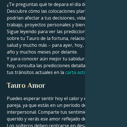
¿Te preguntas qué te depara el día de hoy, Tauro?
Descubre cómo las colocaciones planetarias de hoy
Français
podrían afectar a tus decisiones, vida amorosa,
trabajo, proyectos personales y bienestar general.
Sigue leyendo para ver las predicciones celestiales
Português
sobre tu Tauro de la fortuna, relaciones, carrera,
salud y mucho más – para ayer, hoy, mañana, todo el
العربية
año y muchos meses por delante.
Y para conocer aún mejor tu sabiduría zodiacal de
hoy, consulta las predicciones detalladas basadas en
日本語
tus tránsitos actuales en la
carta astral
de Astroline.
Tauro Amor
Puedes esperar sentir hoy el calor y el amor de tu
pareja, ya que estás en un período de armonía
interpersonal. Comparte tus sentimientos con tu ser
querido y verás ese amor reflejado de vuelta hacia ti.
Los solteros deben centrarse en desarrollar sus