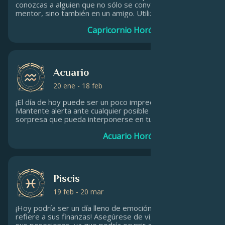
conozcas a alguien que no sólo se convierta en un
mentor, sino también en un amigo. Utiliza tu inteligencia
para solidificar estas conexiones sociales.
Capricornio Horóscopo diario
Acuario
20 ene - 18 feb
¡El día de hoy puede ser un poco impredecible!
Mantente alerta ante cualquier posible contratiempo o
sorpresa que pueda interponerse en tu rutina de
trabajo. Ya sabes lo que dicen: "espera lo inesperado".
Acuario Horóscopo diario
Asegúrate de que tu horario es flexible para que
puedas sortear cualquier imprevisto que se te
presente.Trabajar hoy puede ser un poco imprevisible.
Piscis
19 feb - 20 mar
¡Hoy podría ser un día lleno de emoción en lo que se
refiere a sus finanzas! Asegúrese de vigilar su dinero y
sus posesiones, ya que podría ocurrir algo fuera de lo