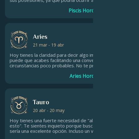
normal. Nunca se sabe, puede que encuentres algo de
Piscis Horóscopo diario
dinero extra o que caigas en la tentación de comprar
algo a lo que no puedas resistirte. No olvides proteger
tus objetos de valor contra posibles daños, robos o
pérdidas.
Aries
21 mar - 19 abr
Hoy tienes la claridad para decir algo importante y
puede que acabes facilitando una conversación en
circunstancias poco probables. No te preocupes por
ello, lo harás bien. Marca tu propio ritmo, sin dejar que
Aries Horóscopo diario
las prisas de los demás interfieran en cómo quieres
proceder.
Tauro
20 abr - 20 may
Hoy tienes una fuerte necesidad de "alejarte de todo
esto". Te sientes inquieto porque buscas algo. Viajar
sería una excelente opción. Incluso un viaje mental a
través del estudio, libros o películas será gratificante.