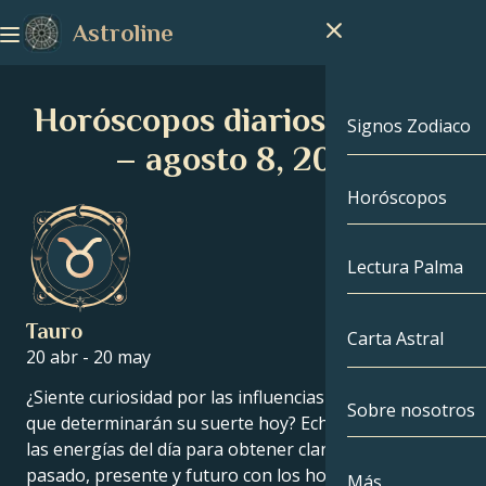
Astroline
Horóscopos diarios – Tauro
Signos Zodiaco
– agosto 8, 2026
Horóscopos
Signos Zodiac
Capricornio
Lectura Palma
Acuario
Tauro
Carta Astral
20 abr - 20 may
Piscis
¿Siente curiosidad por las influencias astrológicas
Sobre nosotros
Carta Astral
Aries
que determinarán su suerte hoy? Echa un vistazo a
las energías del día para obtener claridad en tu
Tauro
Famosos
pasado, presente y futuro con los horóscopos
Más