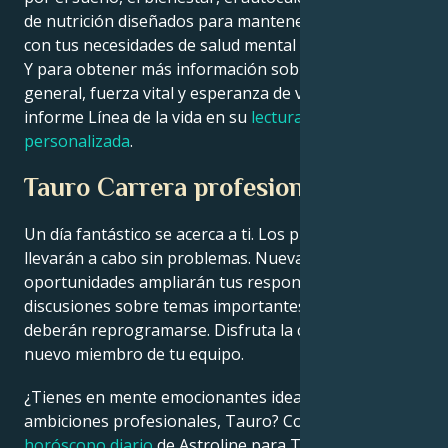
de nutrición diseñados para mantenerte en sintonía
con tus necesidades de salud mental y física de hoy.
Y para obtener más información sobre su salud
general, fuerza vital y esperanza de vida, consulte el
informe Línea de la vida en su
lectura de la mano
personalizada
.
Tauro Carrera profesional
Un día fantástico se acerca a ti. Los proyectos se
llevarán a cabo sin problemas. Nuevas
oportunidades ampliarán tus responsabilidades. Las
discusiones sobre temas importantes en la oficina
deberán reprogramarse. Disfruta la compañía de un
nuevo miembro de tu equipo.
¿Tienes en mente emocionantes ideas de negocio o
ambiciones profesionales, Tauro? Compruebe el
horóscopo diario
de Astroline para Tauro más abajo