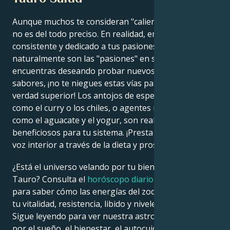
Aunque muchos te consideran "caliente / frío", esto
no es del todo preciso. En realidad, eres altamente
consistente y dedicado a tus pasiones; lo que fluctúa
naturalmente son las "pasiones" en sí. Si te
encuentras deseando probar nuevos alimentos o
sabores, ¡no te niegues estas vías para llegar a una
verdad superior! Los antojos de especias picantes
como el curry o los chiles, o agentes refrescantes
como el aguacate y el yogur, son realmente
beneficiosos para tu sistema. ¡Presta atención a tu
voz interior a través de la dieta y prospera!
¿Está el universo velando por tu bienestar hoy,
Tauro? Consulta el
horóscopo diario
de Astroline
para saber cómo las energías del zodiaco afectan a
tu vitalidad, resistencia, libido y niveles de estrés.
Sigue leyendo para ver nuestra astrología impulsada
por el sueño, el bienestar, el autocuidado y consejos