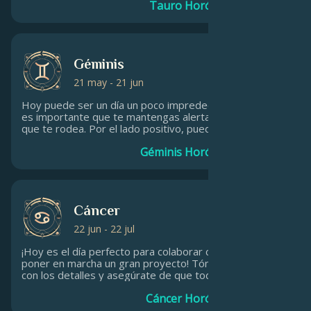
Tauro Horóscopo diario
Es un buen día para conocer nuevos amigos de países
extranjeros y otras culturas.
Géminis
21 may - 21 jun
Hoy puede ser un día un poco impredecible, por lo que
es importante que te mantengas alerta y atento a lo
que te rodea. Por el lado positivo, puede que se te
ocurran algunas ideas bastante ingeniosas. Mantenga la
Géminis Horóscopo diario
mente abierta y esté dispuesto a probar diferentes
enfoques. Quién sabe, quizá te sorprendan los
resultados.
Cáncer
22 jun - 22 jul
¡Hoy es el día perfecto para colaborar con tu equipo y
poner en marcha un gran proyecto! Tómate tu tiempo
con los detalles y asegúrate de que todos los
jugadores están en su sitio. Cuando llegue el momento,
Cáncer Horóscopo diario
estarás orgulloso de compartir la noticia con el mundo.
Ten fe: ¡tú puedes! <br>