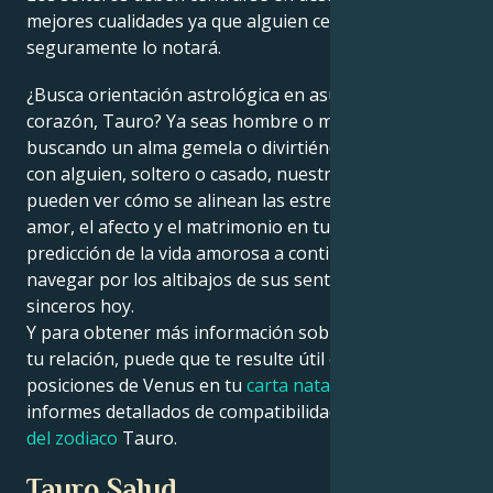
mejores cualidades ya que alguien cercano a ellos
seguramente lo notará.
¿Busca orientación astrológica en asuntos del
corazón, Tauro? Ya seas hombre o mujer, estés
buscando un alma gemela o divirtiéndote saliendo
con alguien, soltero o casado, nuestros astrólogos
pueden ver cómo se alinean las estrellas para el
amor, el afecto y el matrimonio en tu vida. Vea su
predicción de la vida amorosa a continuación para
navegar por los altibajos de sus sentimientos más
sinceros hoy.
Y para obtener más información sobre la dinámica de
tu relación, puede que te resulte útil consultar las
posiciones de Venus en tu
carta natal
y explorar los
informes detallados de compatibilidad para tu
signo
del zodiaco
Tauro.
Tauro Salud