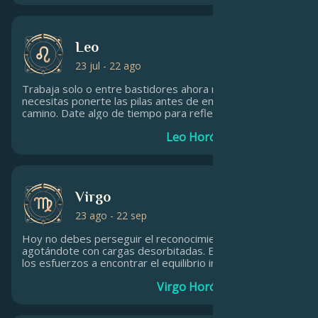
Leo
23 jul - 22 ago
Trabaja solo o entre bastidores ahora mismo porque
necesitas ponerte las pilas antes de emprender el
camino. Date algo de tiempo para reflexionar y
contemplar lo que quieres conseguir y cómo puedes
Leo Horóscopo diario
lograrlo.Trabaja solo o entre bastidores ahora porque
necesitas ponerte las pilas antes de emprender el
camino.
Virgo
23 ago - 22 sep
Hoy no debes perseguir el reconocimiento universal,
agotándote con cargas desorbitadas. Es mejor dirigir
los esfuerzos a encontrar el equilibrio interior, lo que
hoy te resultará fácil si sigues tus instintos y mantienes
Virgo Horóscopo diario
la mente abierta a nuevas ideas.Por favor, no te
preocupes.