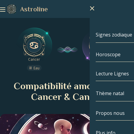
Astroline
Signes zodiaque
Horoscope
Signes zodiaq
Cancer
Cancer
Eau
Eau
Capricorne
Lecture Lignes
Compatibilité amoureuse
Verseau
Thème natal
Cancer & Cancer
Poissons
Propos nous
Thème natal
Bélier
Taureau
Célébrités
Plus info