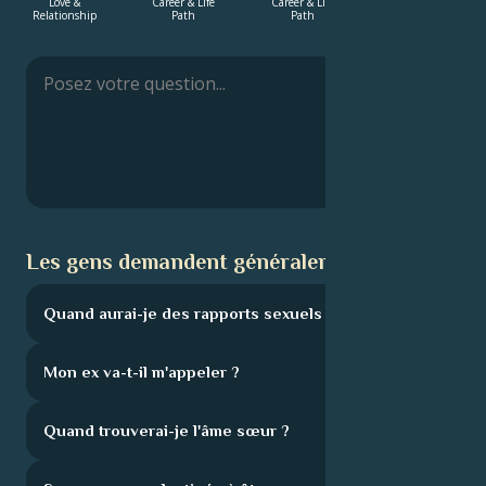
Love &
Career & Life
Career & Life
Career & Life
Relationship
Path
Path
Path
Français
Português
العربية
Les gens demandent généralement :
日本語
Quand aurai-je des rapports sexuels ?
Mon ex va-t-il m'appeler ?
Quand trouverai-je l'âme sœur ?