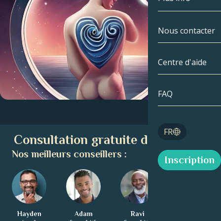
Gémeaux
Par date
Compatibilité
Nous contacter
Cancer
AstroCartogr
Moonologie
Centre d'aide
Lion
Tarot
Vierge
FAQ
Nombres angé
Balance
Blog
FR
Consultation gratuite d'astrologie
Scorpion
English
Nos meilleurs conseillers :
Inscription
Sagittaire
Español
Hayden
Adam
Ravi
Diana
Deutsch