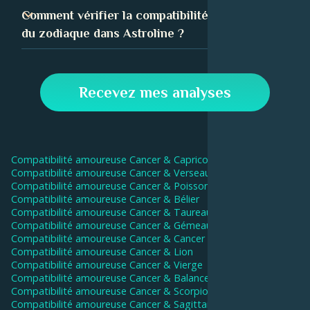
nombreuses personnes ont trouvé qu'il s'agissait d'un
La compatibilité sexuelle peut jouer un rôle énorme
Comment vérifier la compatibilité amoureuse
outil utile pour comprendre leurs relations.
dans la réussite d'une relation. La sexualité est un
du zodiaque dans Astroline ?
aspect important de ton identité, et lorsqu'elle s'aligne
sur celle de ton partenaire, elle peut favoriser une
Dans l'appli Astroline, va dans l'onglet Compatibilité et
connexion intime plus profonde.
entre les données de ta date d'anniversaire et de celle
Recevez mes analyses
de ton partenaire. Notre IA calculera alors votre score
de compatibilité et donnera des interprétations pour
chaque aspect.
Compatibilité amoureuse
Cancer
&
Capricorne
Compatibilité amoureuse
Cancer
&
Verseau
Compatibilité amoureuse
Cancer
&
Poissons
Compatibilité amoureuse
Cancer
&
Bélier
Compatibilité amoureuse
Cancer
&
Taureau
Compatibilité amoureuse
Cancer
&
Gémeaux
Compatibilité amoureuse
Cancer
&
Cancer
Compatibilité amoureuse
Cancer
&
Lion
Compatibilité amoureuse
Cancer
&
Vierge
Compatibilité amoureuse
Cancer
&
Balance
Compatibilité amoureuse
Cancer
&
Scorpion
Compatibilité amoureuse
Cancer
&
Sagittaire