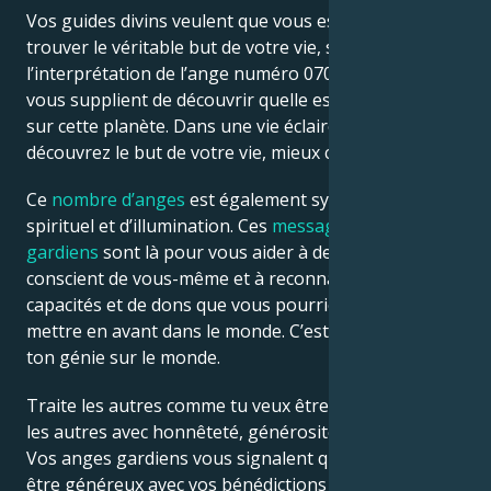
Vos guides divins veulent que vous essayiez de
trouver le véritable but de votre vie, selon
l’interprétation de l’ange numéro 0707. Les démons
vous supplient de découvrir quelle est votre mission
sur cette planète. Dans une vie éclairée, plus tôt vous
découvrez le but de votre vie, mieux c’est.
Ce
nombre d’anges
est également synonyme d’éveil
spirituel et d’illumination. Ces
messages d’anges
gardiens
sont là pour vous aider à devenir plus
conscient de vous-même et à reconnaître le type de
capacités et de dons que vous pourriez vouloir
mettre en avant dans le monde. C’est à toi d’exercer
ton génie sur le monde.
Traite les autres comme tu veux être traité. Traitez
les autres avec honnêteté, générosité et décence.
Vos anges gardiens vous signalent que vous devez
être généreux avec vos bénédictions et les crier au