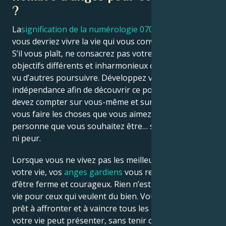
?
La
signification de la numérologie 0707
révèle que
vous devriez vivre la vie qui vous convient le mieux.
S’il vous plaît, ne consacrez pas votre vie à des
objectifs différents et inharmonieux que vous avez
vu d’autres poursuivre. Développez votre propre
indépendance afin de découvrir ce pour quoi vous
devez compter sur vous-même et sur la vie. Laissez-
vous faire les choses que vous aimez, DEVENEZ la
personne que vous souhaitez être… sans culpabilité
ni peur.
Lorsque vous ne vivez pas les meilleurs moments de
votre vie, vos
anges gardiens
vous recommandent
d’être ferme et courageux. Rien n’est facile dans cette
vie pour ceux qui veulent du bien. Vous devez être
prêt à affronter et à vaincre tous les problèmes que
votre vie peut présenter, sans tenir compte de