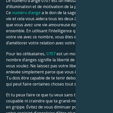
Le numéro d’ange 0707 est un message
d’illumination et de motivation de la part des anges.
Ce
numéro d’ange
a le don de la sagesse dans votre
vie et cela vous aidera tous les deux à vous assurer
que vous avez une vie amoureuse épanouie
ensemble. En utilisant l’intelligence qui entre dans
votre vie avec ce nombre, vous êtes en mesure
d’améliorer votre relation avec votre partenaire.
Pour les célibataires,
0707
est un monde nouveau. Ce
nombre d’anges signifie la liberté de faire ce que
vous voulez. Ne laissez pas votre liberté vous être
enlevée simplement parce que vous êtes amoureux.
Tu dois être capable de te tenir debout, quelqu’un
qui peut faire certaines choses tout seul.
Et tu peux faire ce que tu veux sans te sentir
coupable ni craindre que ta grand-mère ne te prenne
en grippe. Évitez de vous diminuer pour permettre à