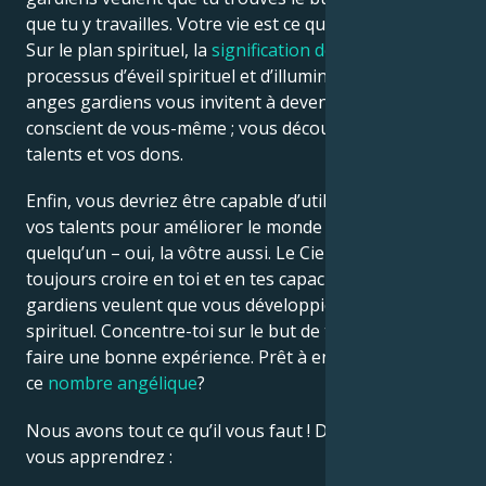
que tu y travailles. Votre vie est ce que vous en faites.
Sur le plan spirituel, la
signification de 0707
est un
Français
processus d’éveil spirituel et d’illumination. Vos
anges gardiens vous invitent à devenir plus
Português
conscient de vous-même ; vous découvrirez vos
talents et vos dons.
العربية
Enfin, vous devriez être capable d’utiliser vos dons et
vos talents pour améliorer le monde ou la vie de
quelqu’un – oui, la vôtre aussi. Le Ciel te suggère de
日本語
toujours croire en toi et en tes capacités. Vos anges
gardiens veulent que vous développiez votre moi
spirituel. Concentre-toi sur le but de ta vie pour en
faire une bonne expérience. Prêt à en savoir plus sur
ce
nombre angélique
?
Nous avons tout ce qu’il vous faut ! Dans cet article,
vous apprendrez :