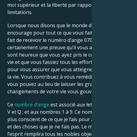
moi supérieur et la liberté par rapport aux
limitations.
Lorsque nous disons que le monde divin vous
encourage pour tout ce que vous faites dans la vie, le
fait de recevoir le numéro d’ange 0707 est
certainement une preuve qu’il vous applaudit. Ils
sont heureux que vous ayez pris le contrôle de votre
vie et que vous fassiez tous les efforts possibles
pour vous assurer que vous atteignez votre but dans
la vie. Vous contribuez à vous remédier du mieux que
vous pouvez au lieu de laisser les grands
changements de votre vie vous gouverner.
Ce
nombre d’ange
est associé aux lettres U, P, H, R, L,
V et Q ; et aux nombres 1 à 9. Ce nombre me rend
plus conscient de ce que je fais pour améliorer ma vie
et des choses que je ne fais pas. Le monde divin de
l’esprit remplira tous les nobles objectifs que vous