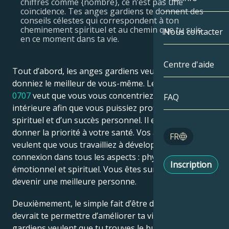
chiffres comme {nombre}, ce n’est pas une
coïncidence. Tes anges gardiens te donnent des
Gémeaux
Par date
conseils célestes qui correspondent à ton
Compatibilité
cheminement spirituel et au chemin que tu suis
Nous contacter
en ce moment dans ta vie.
Cancer
AstroCartogr
Moonologie
Centre d'aide
Lion
Tout d’abord, les anges gardiens veulent que vous
Tarot
donniez le meilleur de vous-même. Le
numéro d’ange
Vierge
0707
veut que vous vous concentriez sur votre âme
FAQ
Nombres angé
intérieure afin que vous puissiez profiter d’un éveil
Balance
spirituel et d’un succès personnel. Il est temps de
Blog
donner la priorité à votre santé. Vos anges gardiens
FR
veulent que vous travailliez à développer votre
Scorpion
connexion dans tous les aspects : physique,
English
Inscription
émotionnel et spirituel. Vous êtes sur la planète pour
Sagittaire
devenir une meilleure personne.
Español
Deuxièmement, le simple fait d’être dans ce pays
devrait te permettre d’améliorer ta vie. Tes anges
Deutsch
gardiens veulent que tu trouves le but de ta vie et