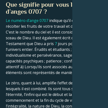
Que signifie pour vous le nombre
d’anges 0707 ?
Le numéro d’ange 0707
indique qu’il est temps de
récolter les fruits de votre travail et de vos efforts.
C’est le nombre du ciel et il est considéré comme le
sceau de Dieu. Il est également écrit dans l’Ancien
Testament que Dieu a pris
7
jours pour créer
l’univers entier. Érudits et étudiants ; éveil spirituel ;
individualisme et persévérance, sagesse intérieure,
capacités psychiques ; patience ; confiance – (être
attentif à) Lorsqu’ils sont associés au
chiffre 7
, ces
éléments sont représentés de manière significative.
Le zéro, quant à lui, amplifie l’effet des nombres avec
lesquels il est combiné. Ils sont tous symbolisés par
l’éternité, l’infini qui est le début et la fin ou le
commencement et la fin du cycle de vie, l’unité /
l’intégralité, la nature de Dieu, la connexion avec le