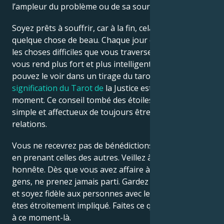
l’ampleur du problème ou de sa source.
Soyez prêts à souffrir, car à la fin, cela vaudra
quelque chose de beau. Chaque jour qui passe, avec
les choses difficiles que vous traversez actuellement,
vous rend plus fort et plus intelligent. Comme vous
pouvez le voir dans un tirage du tarot de l’amour, la
signification du Tarot de
la Justice est très forte en ce
moment. Ce conseil tombé des étoiles est un rappel
simple et affectueux de toujours être juste dans les
relations.
Vous ne recevrez pas de bénédictions si vous vivez
en prenant celles des autres. Veillez à mener une vie
honnête. Dès que vous avez affaire à beaucoup de
gens, ne prenez jamais parti. Gardez votre honnêteté
et soyez fidèle aux personnes avec lesquelles vous
êtes étroitement impliqué. Faites ce qui est approprié
à ce moment-là.