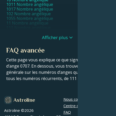
1011 Nombre angélique
1017 Nombre angélique
102 Nombre angélique
1055 Nombre angélique
11 Nombre angélique
111 Nombre angélique
1111 Nombre angélique
11111 Nombre angélique
Afficher plus
1115 Nombre angélique
1117 Nombre angélique
FAQ avancée
1119 Nombre angélique
112 Nombre angélique
Cette page vous explique ce que signifie le numéro
115 Nombre angélique
116 Nombre angélique
d’ange 0707. En dessous, vous trouverez une FAQ
119 Nombre angélique
générale sur les numéros d’anges qui s’applique à
12 Nombre angélique
tous les numéros récurrents, de 111 à 9999.
121 Nombre angélique
1221 Nombre angélique
1233 Nombre angélique
1244 Nombre angélique
1255 Nombre angélique
Nous contacter
Astroline
13 Nombre angélique
Centre d'aide
131 Nombre angélique
Astroline ©
2026
1313 Nombre angélique
FAQ