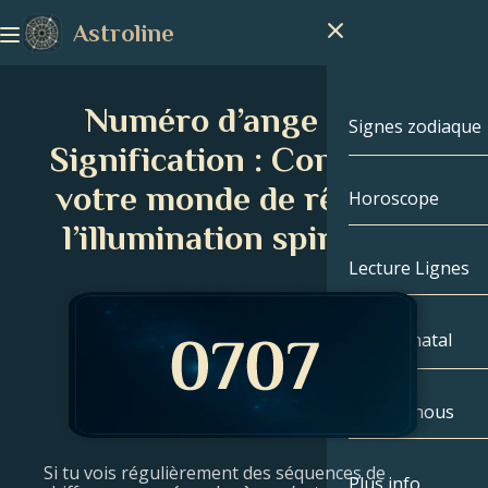
Astroline
Numéro d’ange 0707
Signes zodiaque
Signification : Construire
votre monde de rêve par
Horoscope
Signes zodiaq
l’illumination spirituelle
Capricorne
Lecture Lignes
Verseau
Thème natal
Poissons
Propos nous
Thème natal
Bélier
Si tu vois régulièrement des séquences de
Taureau
Célébrités
Plus info