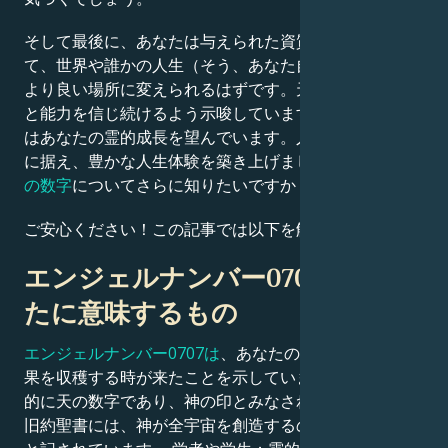
そして最後に、あなたは与えられた資質と才能を用い
Français
て、世界や誰かの人生（そう、あなた自身の人生も）を
より良い場所に変えられるはずです。天は常に自分自身
と能力を信じ続けるよう示唆しています。守護天使たち
Português
はあなたの霊的成長を望んでいます。人生の目的を焦点
に据え、豊かな人生体験を築き上げましょう。
この天使
العربية
の数字
についてさらに知りたいですか？
ご安心ください！この記事では以下を解説します：
日本語
エンジェルナンバー0707があな
たに意味するもの
エンジェルナンバー0707は
、あなたの努力と苦労の成
果を収穫する時が来たことを示しています。これは基本
的に天の数字であり、神の印とみなされています。また
旧約聖書には、神が全宇宙を創造するのに
7日を
要した