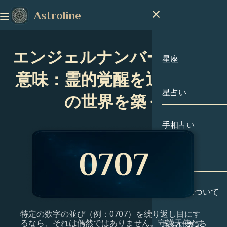
Astroline
エンジェルナンバー0707の
星座
意味：霊的覚醒を通じて夢
星占い
星座
の世界を築く
山羊座
手相占い
水瓶座
出生図
魚座
私たちについて
出生図
牡羊座
特定の数字の並び（例：0707）を繰り返し目にす
牡牛座
有名人
るなら、それは偶然ではありません。守護天使たち
さらに表示