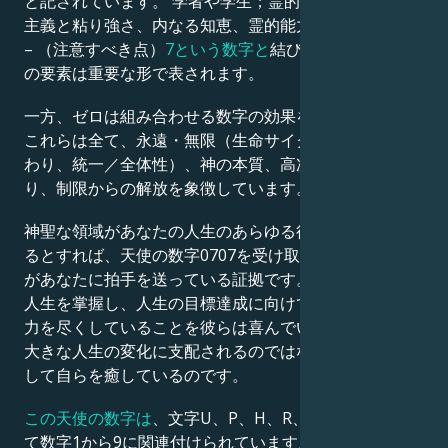
と記されています。 学者や学生；霊的な目覚め；個人
主義と粘り強さ、内なる知恵、霊的能力；忍耐力；自信
– （注意すべき点）
7という数字と
結びつく時、これら
の要素は重要な形で表されます。
一方、ゼロは組み合わせる数字の効果を増幅させます。
これらは全て、永遠・無限（生命サイクルの始まりと終
わり、統一／全体性）、神の本質、高次の自己との繋が
り、制限からの解放を象徴しています。
神聖な領域があなたの人生のあらゆる行動を称賛してい
るとすれば、天使の数字0707を受け取ることは、彼ら
があなたに拍手を送っている証拠です。あなたが自らの
人生を掌握し、人生の目標達成に向けて可能な限りの努
力を尽くしていることを彼らは喜んでいます。あなたは
大きな人生の変化に支配されるのではなく、最善を尽く
して自らを癒しているのです。
この天使の数字は
、文字U、P、H、R、L、V、Q、そし
て数字1から9に関連付けられています。この数字は、