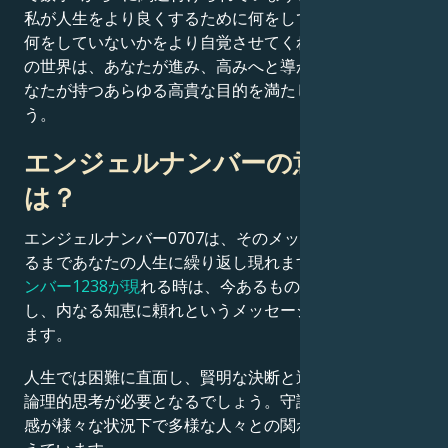
私が人生をより良くするために何をしているか、そして
何をしていないかをより自覚させてくれます。神聖な霊
の世界は、あなたが進み、高みへと導かれるために、あ
なたが持つあらゆる高貴な目的を満たしてくれるでしょ
う。
エンジェルナンバーの意味と
は？
エンジェルナンバー0707は、そのメッセージを理解す
るまであなたの人生に繰り返し現れます。
エンジェルナ
ンバー1238が現
れる時は、今あるものを最大限に活か
し、内なる知恵に頼れというメッセージと考えられてい
ます。
人生では困難に直面し、賢明な決断と選択をするために
論理的思考が必要となるでしょう。守護天使たちは、直
感が様々な状況下で多様な人々との関わり方を導くと伝