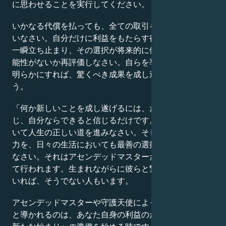
に思わせることを実行してください。
いかなる代償を払っても、全ての取引を完全に公正に行
いなさい。自分だけに利益をもたらす行動を取る前に、
一瞬立ち止まり、その選択が将来的に他人を傷つける可
能性がないか再評価しなさい。自らを導き、その意志を
明らかにすれば、驚くべき成果を成し遂げられるでしょ
う。
「何か新しいことを成し遂げるには、ただ自分自身を信
じ、自分ならできると信じるだけです。高次の意識を用
いて人生の正しい道を進みなさい。そしてその同じ洞察
力を、日々の生活においても最善の選択と判断に活用し
なさい。それはアセンデッドマスターたちの仲介を通じ
て行われます。生まれながらに彼らと繋がっている人も
いれば、そうでない人もいます。
アセンデッドマスターや守護天使によって正しい決断へ
と導かれるのは、あなた自身の利益のためです。今こそ