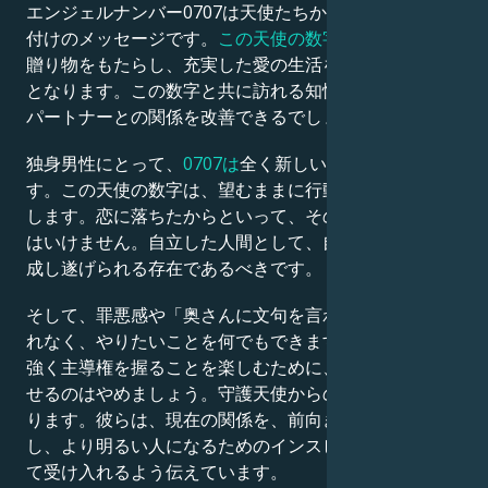
エンジェルナンバー0707は天使たちからの啓示と動機
付けのメッセージです。
この天使の数字は
人生に知恵の
贈り物をもたらし、充実した愛の生活を共に築く手助け
となります。この数字と共に訪れる知性を利用すれば、
パートナーとの関係を改善できるでしょう。
独身男性にとって、
0707は
全く新しい世界を開きま
す。この天使の数字は、望むままに行動する自由を意味
します。恋に落ちたからといって、その自由を奪われて
はいけません。自立した人間として、自分の力で物事を
成し遂げられる存在であるべきです。
そして、罪悪感や「奥さんに文句を言われる」という恐
れなく、やりたいことを何でもできます。配偶者がより
強く主導権を握ることを楽しむために、自分を小さく見
せるのはやめましょう。守護天使からのメッセージがあ
ります。彼らは、現在の関係を、前向きな貯蓄を増や
し、より明るい人になるためのインスピレーションとし
て受け入れるよう伝えています。