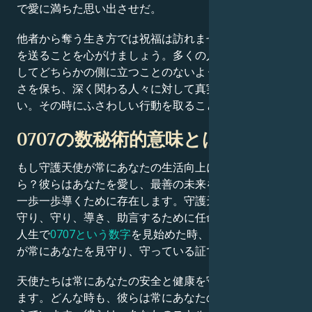
で愛に満ちた思い出させだ。
他者から奪う生き方では祝福は訪れません。誠実な人生
を送ることを心がけましょう。多くの人と関わる時は決
してどちらかの側に立つことのないように。自身の誠実
さを保ち、深く関わる人々に対して真実であり続けなさ
い。その時にふさわしい行動を取ること。
0707の数秘術的意味とは？
もし守護天使が常にあなたの生活向上に尽力していた
ら？彼らはあなたを愛し、最善の未来を願うからこそ、
一歩一歩導くために存在します。守護天使はあなたを見
守り、守り、導き、助言するために任命されています。
人生で
0707という数字
を見始めた時、それは守護天使
が常にあなたを見守り、守っている証です。
天使たちは常にあなたの安全と健康を守ろうと働いてい
ます。どんな時も、彼らは常にあなたの最善の利益を考