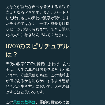
あなたが新たな自己を発見する過程では、パートナーが
支えとなるべきです。また、パートナーと喧嘩や議論を
した時にもこの天使の数字が現れます。これは「常に言
い争うのではなく、一致と成長を目指すべき」というメ
ッセージと捉えられます。できる限りパートナーをあな
たの人生に巻き込んでみてください。
0707のスピリチュアルな意味と
は？
天使の数字0707の解釈によれば、あなたの神聖な導き
手は、人生の真の目的を見出そうと試みることを望んで
います。守護天使たちは、この地球上でのあなたの使命
が何であるかを明らかにするよう懇願しています。『啓
発された生き方』において、人生の目的を早く発見すれ
ばするほど良いのです。
この
天使の数字は
、霊的な目覚めと啓発についても示し