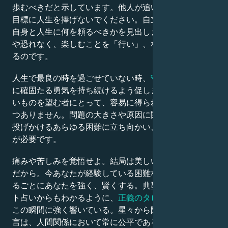
歩むべきだと示しています。他人が追い求める不調和な
目標に人生を捧げないでください。自立心を育み、自分
自身と人生に何を頼るべきかを見出しましょう。罪悪感
や恐れなく、楽しむことを「行い」、なりたい自分にな
るのです。
人生で最良の時を過ごせていない時、
守護天使は
あなた
に確固たる勇気を持ち続けるよう促します。この世で良
いものを望む者にとって、容易に得られるものなど何一
つありません。問題の大きさや原因に関わらず、人生が
投げかけるあらゆる困難に立ち向かい、打ち負かす覚悟
が必要です。
痛みや苦しみを覚悟せよ。結局は美しい何かに値するの
だから。今あなたが経験している困難な日々は、過ぎ去
るごとにあなたを強く、賢くする。典型的な恋愛タロッ
ト占いからもわかるように、
正義のタロットの意味は
今
この瞬間に強く響いている。星々から降り注いだこの助
言は、人間関係において常に公平であるよう、シンプル