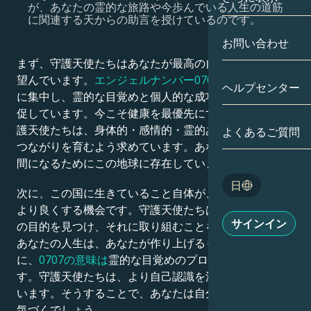
が、あなたの霊的な旅路や今歩んでいる人生の道筋
に関連する天からの助言を授けているのです。
双子座
日付別
相性
お問い合わせ
蟹座
アストロカー
まず、守護天使たちはあなたが最高の自分になることを
月の学問
望んでいます。
エンジェルナンバー0707は
、内なる魂
ヘルプセンター
獅子座
に集中し、霊的な目覚めと個人的な成功を享受するよう
タロット
促しています。今こそ健康を最優先にすべき時です。守
乙女座
護天使たちは、身体的・感情的・霊的あらゆる側面での
よくあるご質問
エンジェルナ
つながりを育むよう求めています。あなたはより良い人
天秤座
間になるためにこの地球に存在しています。
Blog
日
次に、この国に生きていること自体が、あなたの人生を
蠍座
より良くする機会です。守護天使たちは、あなたが人生
English
サインイン
の目的を見つけ、それに取り組むことを望んでいます。
射手座
あなたの人生は、あなたが作り上げるものです。霊的
Español
に、
0707の意味は
霊的な目覚めのプロセスと啓発で
す。守護天使たちは、より自己認識を深めるよう促して
います。そうすることで、あなたは自分の才能や賜物に
Deutsch
気づくでしょう。