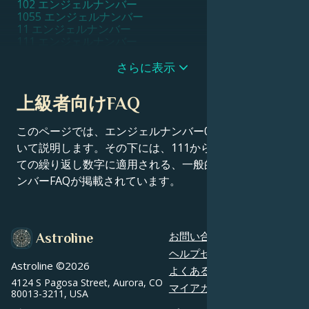
102 エンジェルナンバー
1055 エンジェルナンバー
11 エンジェルナンバー
111 エンジェルナンバー
1111 エンジェルナンバー
11111 エンジェルナンバー
さらに表示
1115 エンジェルナンバー
1117 エンジェルナンバー
上級者向けFAQ
1119 エンジェルナンバー
112 エンジェルナンバー
115 エンジェルナンバー
このページでは、エンジェルナンバー0707の意味につ
116 エンジェルナンバー
いて説明します。その下には、111から9999までのすべ
119 エンジェルナンバー
ての繰り返し数字に適用される、一般的なエンジェルナ
12 エンジェルナンバー
121 エンジェルナンバー
ンバーFAQが掲載されています。
1221 エンジェルナンバー
1233 エンジェルナンバー
1244 エンジェルナンバー
1255 エンジェルナンバー
お問い合わせ
Astroline
13 エンジェルナンバー
131 エンジェルナンバー
ヘルプセンター
1313 エンジェルナンバー
Astroline ©
2026
よくあるご質問
1331 エンジェルナンバー
4124 S Pagosa Street, Aurora, CO
マイアカウント
1333 エンジェルナンバー
80013-3211, USA
14 エンジェルナンバー