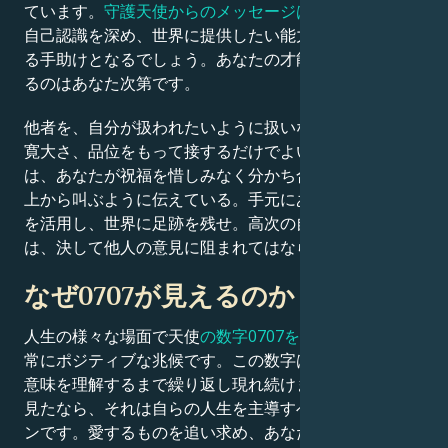
ています。
守護天使からのメッセージは
、あなたがより
自己認識を深め、世界に提供したい能力や才能を認識す
る手助けとなるでしょう。あなたの才能を世界に発揮す
るのはあなた次第です。
他者を、自分が扱われたいように扱いなさい。誠実さ、
寛大さ、品位をもって接するだけでよい。守護天使たち
は、あなたが祝福を惜しみなく分かち合い、それを山の
上から叫ぶように伝えている。手元にある限られた資源
を活用し、世界に足跡を残せ。高次の自己を探求する旅
は、決して他人の意見に阻まれてはならない。
なぜ0707が見えるのか？
人生の様々な場面で天使
の数字0707を
目にするのは、
常にポジティブな兆候です。この数字は、あなたがその
意味を理解するまで繰り返し現れ続けます。この数字を
見たなら、それは自らの人生を主導すべきだというサイ
ンです。愛するものを追い求め、あなたを幸せにし誇り