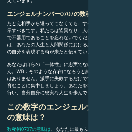
えています。
エンジェルナンバー0707の数秘術
たとえ相手から返ってこなくても、すべての人に親切を
示すべきです。私たちは皆異なり、人によっては別の形
で不器用であることを忘れないでください。霊的な領域
は、あなたの人生と人間関係におけるあらゆる面で、真
の自分を表現する時が来たと伝えています。
あなたは自らの「一体性」に忠実でなければなりませ
ん。WB：そのような存在になろうと試みるのは賢明で
はありません。派手に失敗するだけです。独自の個性を
育むことに集中しましょう。あなたを幸せにすることを
行い、自分自身に忠実な人生を歩んでください。
この数字のエンジェルナンバー
の意味は？
数秘術0707の意味は
、あなたに最もふさわしい人生を