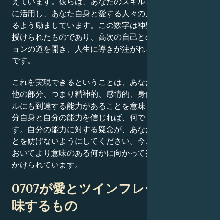
えています。彼らは、あなたのスキルと才能をこのよう
に活用し、あなた自身と愛する人々の人生をより良くす
るよう励ましています。この数字は神聖な天使たちから
授けられたものであり、高次の自己とのコミュニケーシ
ョンの道を開き、人生に導きが注がれるようにするため
です。
これを実現できるということは、あなたの心身複合体の
他の部分、つまり精神的、感情的、身体的、認知的レベ
ルにも到達する能力があることを意味します。また、自
分自身と自分の能力を信じれば、何でも成し遂げられま
す。自分の能力に対する疑念が、あなたが知っているこ
とを妨げないようにしてください。今、あなたは人生に
おいてより意味のある何かに向かって努力するよう呼び
かけられています。
0707が愛とツインフレームに意
味するもの