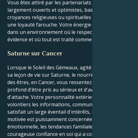
Vous êtes attiré par les partenariats qui semblent
largement ouverts et optimistes, basés sur des
croyances religieuses ou spirituelles mutuelles et sur
une loyauté farouche. Votre énergie est au mieux
dans un environnement où le respect mutuel est une
évidence et où tout est traité comme une découverte.
Saturne sur Cancer
Lorsque le Soleil des Gémeaux, agité et adroit, prend
sa leçon de vie sur Saturne, le nourricier émotionnel
des êtres, en Cancer, vous ressentez un désir
profond d'être pris au sérieux et d'avoir un port
d'attache. Votre personnalité extérieure absorbe
volontiers les informations, communique bien et
satisfait un large éventail d'intérêts, mais votre âme
motivée est puissamment concernée par la sécurité
émotionnelle, les tendances familiales et la
courageuse confiance en soi qui a construit la vie.