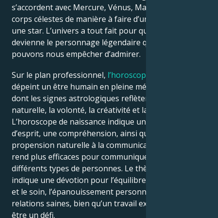
s’accordent avec Mercure, Vénus, Mars et d’autres
corps célestes de manière à faire d’un personnage
une star. L’univers a tout fait pour que André 3000
devienne le personnage légendaire que nous ne
pouvons nous empêcher d’admirer.
Sur le plan professionnel,
l’horoscope
de André 3000
dépeint un être humain en pleine métamorphose,
dont les signes astrologiques reflètent la flexibilité
naturelle, la volonté, la créativité et la persévérance.
L’horoscope de naissance indique une ouverture
d’esprit, une compréhension, ainsi qu’une
propension naturelle à la communication, ce qui les
rend plus efficaces pour communiquer avec
différents types de personnes. Le thème natal
indique une dévotion pour l’équilibre entre le travail
et le soin, l’épanouissement personnel, ainsi que des
relations saines, bien qu’un travail exigeant puisse
être un défi.