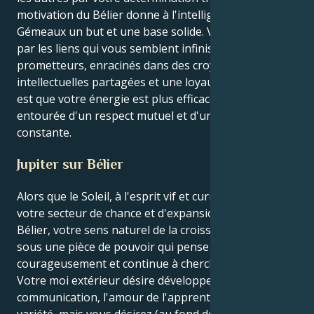
motivation du Bélier donne à l'intelligence du
Gémeaux un but et une base solide. Vous êtes attiré
par les liens qui vous semblent infinis et
prometteurs, enracinés dans des croyances
intellectuelles partagées et une loyauté féroce. L'idée
est que votre énergie est plus efficace lorsqu'elle est
entourée d'un respect mutuel et d'une nouveauté
constante.
Jupiter sur Bélier
Alors que le Soleil, à l'esprit vif et curieux, transite
votre secteur de chance et d'expansion de Jupiter en
Bélier, votre sens naturel de la croissance est mûri
sous une pièce de pouvoir qui pense
courageusement et continue à chercher la vérité.
Votre moi extérieur désire développer la
communication, l'amour de l'apprentissage et la
variété, mais vous désirez (au fond de vous) l'action