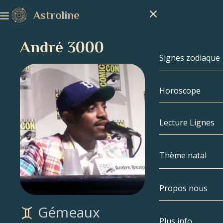
Astroline
André 3000
Signes zodiaque
Horoscope
Signes zodiaq
Capricorne
Lecture Lignes
Verseau
Thème natal
Poissons
Propos nous
Thème natal
Bélier
Gémeaux
Taureau
Célébrités
Plus info