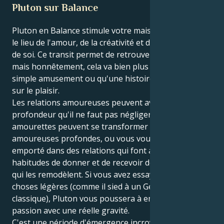
Pluton sur Balance
Pluton en Balance stimule votre maison 5, Gémeaux -
le lieu de l'amour, de la créativité et de l'expression
de soi. Ce transit permet de retrouver sa joie de vivre,
mais honnêtement, cela va bien plus loin qu'un
simple amusement ou qu'une histoire d'amour axée
sur le plaisir.
Les relations amoureuses peuvent avoir une
profondeur qu'il ne faut pas négliger. Les
amourettes peuvent se transformer en relations
amoureuses profondes, ou vous vous sentirez
emporté dans des relations qui font appel à vos
habitudes de donner et de recevoir de l'affection et
qui les remodèlent. Si vous avez essayé de garder les
choses légères (comme il sied à un Gémeaux
classique), Pluton vous poussera à embrasser la
passion avec une réelle gravité.
C'est une période d'émergence incroyable sur le plan