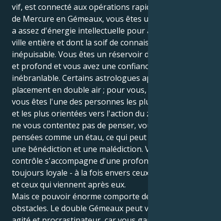
vif, est connecté aux opérations rapides du territoire
de Mercure en Gémeaux, vous êtes une personne qui
a assez d'énergie intellectuelle pour alimenter une
ville entière et dont la soif de connaissances semble
inépuisable. Vous êtes un réservoir d'idées prolifique
et profond et vous avez une confiance en vous
inébranlable. Certains astrologues appellent cela un
placement en double air ; pour vous, cela signifie que
vous êtes l'une des personnes les plus concentrées
et les plus orientées vers l'action du zodiaque. Vous
ne vous contentez pas de penser, vous saisissez vos
pensées comme un étau, ce qui peut être à la fois
une bénédiction et une malédiction. Votre besoin de
contrôle s'accompagne d'une profonde émotion,
toujours loyale - à la fois envers ceux que vous aimez
et ceux qui viennent après eux.
Mais ce pouvoir énorme comporte de sérieux
obstacles. Le double Gémeaux peut vous rendre très
agité et procrastinateur, car vous gardez vos