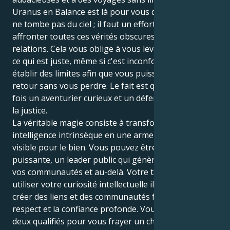
Uranus en Balance est là pour vous dire que la clarté
ne tombe pas du ciel ; il faut un effort conscient pour
affronter toutes ces vérités obscures sur nos
relations. Cela vous oblige à vous lever et à défendre
ce qui est juste, même si c'est inconfortable, et à
établir des limites afin que vous puissiez donner en
retour sans vous perdre. Le fait est qu'il faut être à la
fois un aventurier curieux et un défenseur sincère de
la justice.
La véritable magie consiste à transformer votre
intelligence intrinsèque en une arme organisée et
visible pour le bien. Vous pouvez être une voix
puissante, un leader public qui génère la paix dans
vos communautés et au-delà. Votre tâche consiste à
utiliser votre curiosité intellectuelle illimitée pour
créer des liens et des communautés fondés sur le
respect et la confiance profonde. Vous êtes tous
deux qualifiés pour vous frayer un chemin dans une