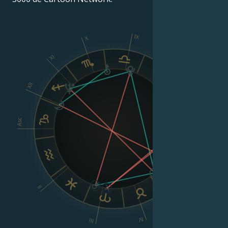
IX
X
XI
VIII
XII
Asc
Dsc
VI
II
V
IV
III