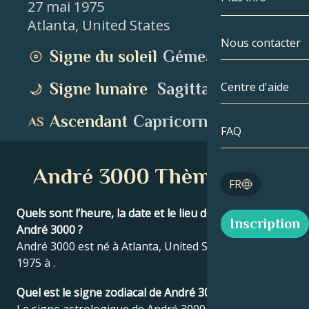
27 mai 1975
Atlanta
,
United States
Gémeaux
Par date
Compatibilité
Nous contacter
Signe du soleil
Gémeaux
Cancer
AstroCartogr
Moonologie
Signe lunaire
Sagittaire
Centre d'aide
Lion
Tarot
Ascendant
Capricorne
Vierge
FAQ
Nombres angé
Balance
André 3000 Thème natal
Blog
FR
Scorpion
English
Quels sont l’heure, la date et le lieu de naissance de
Inscription
Sagittaire
André 3000 ?
André 3000 est né à Atlanta, United States le 27 mai
Español
1975 à .
Quel est le signe zodiacal de André 3000 ?
Deutsch