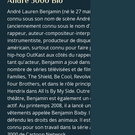
André 3000 Bio
André Lauren Benjamin (né le 27 mai 1975), plus
connu sous son nom de scène André 3000
(anciennement connu sous le nom d'André), est un
rappeur, auteur-compositeur-interprète, multi-
instrumentiste, producteur de disques et acteur
américain, surtout connu pour faire partie du duo de
hip-hop OutKast aux côtés du rappeur Big Boi. En
tant qu'acteur, Benjamin a joué dans un certain
nombre de séries télévisées et de films, notamment
Families, The Shield, Be Cool, Revolver, Semi-Pro,
Four Brothers, et dans le rôle principal de Jimi
Hendrix dans All Is By My Side. Outre la musique et le
théâtre, Benjamin est également un entrepreneur
actif. Au printemps 2008, il a lancé une ligne de
vêtements appelée Benjamin Bixby. Il a également
défendu les droits des animaux. Il est également
connu pour son travail dans la série animée Class of
3000 de Cartoon Network.