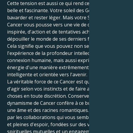
Cette tension est aussi ce qui rend cette dynamique si
belle et fascinante. Votre soleil des Gémeaux veut
bavarder et rester léger. Mais votre Saturne en
Cancer vous pousse vers une vie de direction
inspirée, d'action et de tentatives acharnées de
dépouiller le monde de ses derniers faux-semblants.
Cela signifie que vous pouvez non seulement faire
l'expérience de la profondeur intellectuelle d'une
connexion humaine, mais aussi exprimer votre
énergie d'une manière extrêmement malléable,
intelligente et orientée vers l'avenir.
La véritable force de ce Cancer est qu'il vous permet
d'agir selon vos instincts et de faire avancer les
choses en toute discrétion. Conservez cela, car votre
dynamisme de Cancer confère à ce but de Gémeaux
une âme et des racines romantiques. Vous êtes attiré
par les collaborations qui vous semblent expansives
et pleines d'espoir, fondées sur des valeurs
spirituelles mutuelles et un engagement farouche.