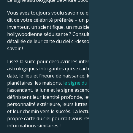
Le signe astrologique de André 3000 est Gémeaux.
Vous avez toujours voulu savoir ce que l’astrologie
Français
dit de votre célébrité préférée – un politicien, un
inventeur, un scientifique, un musicien ou une star
hollywoodienne séduisante ? Consultez l’analyse
Português
détaillée de leur carte du ciel ci-dessous pour le
savoir !
العربية
Lisez la suite pour découvrir les interprétations
astrologiques intrigantes qui se cachent derrière la
日本語
date, le lieu et l’heure de naissance, les positions
planétaires, les maisons,
le signe du zodiaque
,
l’ascendant, la lune et le signe ascendant – qui
définissent leur identité profonde, leur ego, leur
personnalité extérieure, leurs luttes émotionnelles
et leur chemin vers le succès. La lecture de votre
propre carte du ciel pourrait vous révéler des
informations similaires !