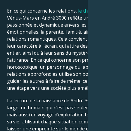
En ce qui concerne les relations,
le thème astral
de
Vénus-Mars en André 3000 reflète une attitude
passionnée et dynamique envers les relations
émotionnelles, la parenté, l’amitié, ainsi que les
relations romantiques. Cela convient parfaitement à
leur caractère à l’écran, qui attire des fans du monde
entier, ainsi qu’à leur sens du mystère et de
l’attirance. En ce qui concerne son profil
horoscopique, un personnage qui apprécie les
relations approfondies utilise son pouvoir pour
guider les autres à faire de même, ce qui constitue
une étape vers une société plus améliorée.
La lecture de la naissance de André 3000 est, au sens
large, un humain qui n’est pas seulement célèbre,
mais aussi en voyage d’exploration tout au long de
sa vie. Utilisant chaque situation comme un moyen de
laisser une empreinte sur le monde et d’inspirer ceux