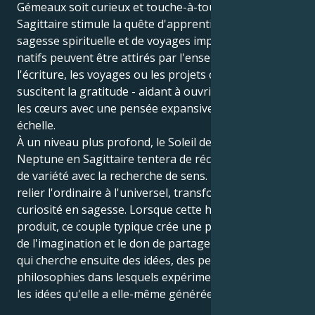
Gémeaux soit curieux et touche-à-tout, Neptune en
Sagittaire stimule la quête d'apprentissage, de
sagesse spirituelle et de voyages importants. Ces
natifs peuvent être attirés par l'enseignement,
l'écriture, les voyages ou les projets créatifs qui
suscitent la gratitude - aidant à ouvrir les esprits et
les cœurs avec une pensée expansive à grande
échelle.
À un niveau plus profond, le Soleil des Gémeaux avec
Neptune en Sagittaire tentera de réconcilier le désir
de variété avec la recherche de sens. Ils peuvent
relier l'ordinaire à l'universel, transformer la
curiosité en sagesse. Lorsque cette harmonisation se
produit, ce couple typique crée une personne qui a
de l'imagination et le don de partager des idées - et
qui cherche ensuite des idées, des peuples ou des
philosophies dans lesquels expérimenter avec eux
les idées qu'elle a elle-même générées.