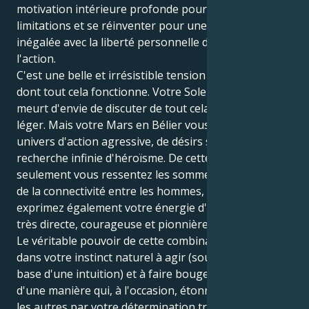
motivation intérieure profonde pour se libérer des
limitations et se réinventer pour une naissance
inégalée avec la liberté personnelle de passer à
l'action.
C'est une belle et irrésistible tension sur la façon
dont tout cela fonctionne. Votre Soleil des Gémeaux
meurt d'envie de discuter de tout cela et de rester
léger. Mais votre Mars en Bélier vous dirige vers un
univers d'action agressive, de désirs solitaires et de
recherche infinie d'héroïsme. De cette façon, non
seulement vous ressentez les sommets intellectuels
de la connectivité entre les hommes, mais vous
exprimez également votre énergie d'une manière
très directe, courageuse et pionnière.
Le véritable pouvoir de cette combinaison réside
dans votre instinct naturel à agir (souvent sur la
base d'une intuition) et à faire bouger les choses
d'une manière qui, à l'occasion, étonne et déconcerte
les autres par votre détermination tranquille. La