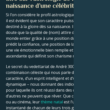
naissance d’une célébrité
Si l’on considère le profil astrologique de André 3000,
il est évident que son caractère puissant semblait
destiné à la gloire dès sa naissance. Il ne fait aucun
doute que la qualité de {nom} attire des fans du
monde entier grâce à une position du soleil qui
prédit la confiance, une position de la lune qui prédit
une vie émotionnelle bien remplie et une position
ascendante qui définit son charisme naturel.
Le secret du vedettariat de André 3000 est une
combinaison céleste qui nous parle d’un grand
caractère, d’un esprit intelligent et d’une présence
dynamique – nous donnant des indices sur la raison
pour laquelle ils ont réussi dans des domaines dont
d’autres ne peuvent que rêver. Que ce soit dans la vie
ou au cinéma, leur
thème natal
est l’ultime
instantané de chacun de leurs trois grands signes qui