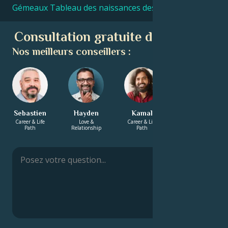
Gémeaux Tableau des naissances des célébrités
Consultation gratuite d'astrologie
Nos meilleurs conseillers :
Sebastien
Hayden
Kamal
Rashmi
Career & Life
Love &
Career & Life
Energy &
Path
Relationship
Path
Spirituality