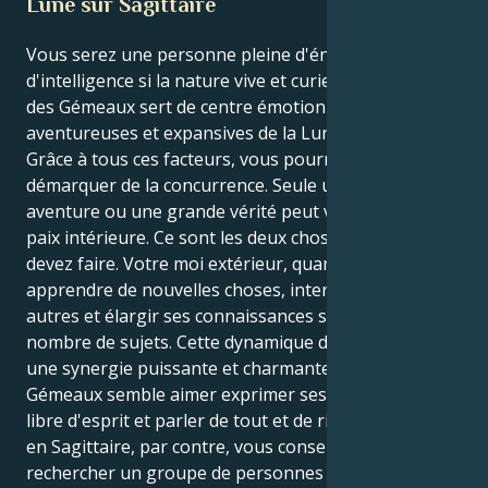
Lune sur Sagittaire
Vous serez une personne pleine d'énergie et
d'intelligence si la nature vive et curieuse du Soleil
des Gémeaux sert de centre émotionnel aux flammes
aventureuses et expansives de la Lune du Sagittaire.
Grâce à tous ces facteurs, vous pourrez vous
démarquer de la concurrence. Seule une grande
aventure ou une grande vérité peut vous apporter la
paix intérieure. Ce sont les deux choses que vous
devez faire. Votre moi extérieur, quant à lui, aime
apprendre de nouvelles choses, interagir avec les
autres et élargir ses connaissances sur un grand
nombre de sujets. Cette dynamique de pouvoir crée
une synergie puissante et charmante. Le soleil des
Gémeaux semble aimer exprimer ses émotions, être
libre d'esprit et parler de tout et de rien. Votre lune
en Sagittaire, par contre, vous conseille de
rechercher un groupe de personnes qui valorisent