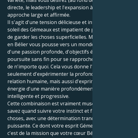
directe, le leadership et l'expansion à travers une
approche large et affirmée.
Il s'agit d'une tension délicieuse et intrigante. Votre
soleil des Gémeaux est impatient de parler de tout et
de garder les choses superficielles. Mais votre Jupiter
en Bélier vous pousse vers un monde qui rayonne
d'une passion profonde, d'objectifs élevés et d'une
poursuite sans fin pour se rapprocher du point sb1
de n'importe quoi. Cela vous donne l'occasion non
seulement d'expérimenter la profondeur d'une
relation humaine, mais aussi d'exprimer votre
énergie d'une manière profondément flexible,
intelligente et progressive.
Cette combinaison est vraiment musclée, car vous
savez quand suivre votre instinct et faire bouger les
choses, avec une détermination tranquille mais
puissante. Ce dont votre esprit Gémeaux a besoin,
c'est de la mission que votre cœur Bélier lui fournit.