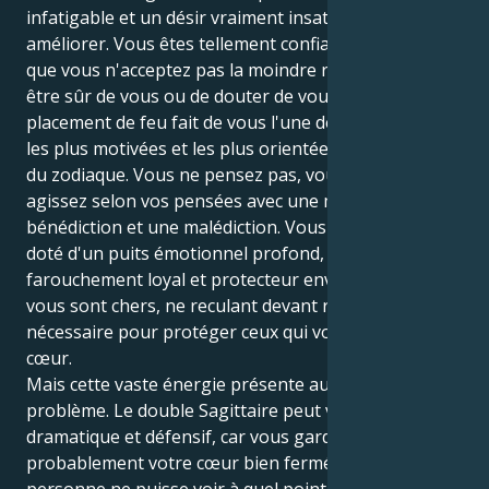
infatigable et un désir vraiment insatiable de vous
améliorer. Vous êtes tellement confiant et perspicace
que vous n'acceptez pas la moindre raison de ne pas
être sûr de vous ou de douter de vous. Ce double
placement de feu fait de vous l'une des personnes
les plus motivées et les plus orientées vers l'action
du zodiaque. Vous ne pensez pas, vous ressentez et
agissez selon vos pensées avec une main de fer - une
bénédiction et une malédiction. Vous êtes curieux et
doté d'un puits émotionnel profond, mais vous êtes
farouchement loyal et protecteur envers ceux qui
vous sont chers, ne reculant devant rien si
nécessaire pour protéger ceux qui vous tiennent à
cœur.
Mais cette vaste énergie présente aussi un
problème. Le double Sagittaire peut vous rendre
dramatique et défensif, car vous gardez
probablement votre cœur bien fermé pour que
personne ne puisse voir à quel point votre monde