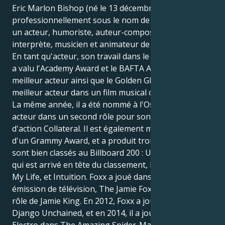
Eric Marlon Bishop (né le 13 décembre 1967), connu
professionnellement sous le nom de Jamie Foxx, est
un acteur, humoriste, auteur-compositeur-
interprète, musicien et animateur de radio américain.
En tant qu'acteur, son travail dans le film 2004 Ray lui
a valu l'Academy Award et le BAFTA Award du
meilleur acteur ainsi que le Golden Globe Award du
meilleur acteur dans un film musical ou une comédie.
La même année, il a été nommé à l'Oscar du meilleur
acteur dans un second rôle pour son rôle dans le film
d'action Collateral. Il est également musicien, lauréat
d'un Grammy Award, et a produit trois albums qui se
sont bien classés au Billboard 200 : Unpredictable,
qui est arrivé en tête du classement, Best Night of
My Life, et Intuition. Foxx a joué dans sa propre
émission de télévision, The Jamie Foxx Show, dans le
rôle de Jamie King. En 2012, Foxx a joué dans le film
Django Unchained, et en 2014, il a joué le méchant
Electro dans The Amazing Spider-Man 2.