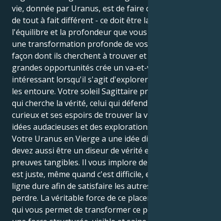
vie, donnée par Uranus, est de faire quelque chose
de tout à fait différent - ce doit être la structure,
l'équilibre et la profondeur que vous atteindrez par
une transformation profonde de vos relations. La
façon dont ils cherchent à trouver et à peser ces
grandes opportunités crée un va-et-vient très
intéressant lorsqu'il s'agit d'explorer le monde qui
les entoure. Votre soleil Sagittaire préfère être celui
qui cherche la vérité, celui qui défend son esprit
curieux et ses espoirs de trouver la victoire dans des
idées audacieuses et des explorations ouvertes.
Votre Uranus en Vierge a une idée différente - vous
devez aussi être un diseur de vérité et en montrer les
preuves tangibles. Il vous implore de défendre ce qui
est juste, même quand c'est difficile, et de tracer une
ligne dure afin de satisfaire les autres sans vous
perdre. La véritable force de ce placement est celle
qui vous permet de transformer ce potentiel brut en