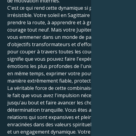
de motivation internes.
C'est ce qui rend cette dynamique si puissante et
irrésistible. Votre soleil en Sagittaire est prêt à
prendre la route, à apprendre et à grandir avec un
courage tout neuf. Mais votre Jupiter en Vierge veut
vous emmener dans un monde de passion sans fond,
d'objectifs transformateurs et d'efforts incessants
pour couper à travers toutes les couches. Cela
signifie que vous pouvez faire l'expérience des
émotions les plus profondes de l'union humaine et,
en même temps, exprimer votre pouvoir d'une
manière extrêmement fiable, protectrice et dévouée.
La véritable force de cette combinaison réside dans
le fait que vous avez l'impulsion nécessaire pour aller
jusqu'au bout et faire avancer les choses avec une
détermination tranquille. Vous êtes attirée par les
relations qui sont expansives et pleines d'espoir,
enracinées dans des valeurs spirituelles communes
et un engagement dynamique. Votre énergie circule