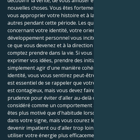
découvrir la vérité, de vous amuser et d'apprendre de
nouvelles choses. Vous êtes fortement encouragé à
vous approprier votre histoire et à la raconter aux
autres pendant cette période. Les questions
concernant votre identité, votre orientation et votre
développement personnel vous incitent à réfléchir à
ce que vous devenez et à la direction que vous
comptez prendre dans la vie. Si vous pouvez
exprimer vos idées, prendre des initiatives ou
simplement agir d'une manière cohérente avec votre
identité, vous vous sentirez peut-être plus confiant. Il
est essentiel de se rappeler que votre enthousiasme
est contagieux, mais vous devez faire preuve de
prudence pour éviter d'aller au-delà de ce qui est
considéré comme un comportement approprié. Vous
êtes plus motivé que d'habitude lorsque le Soleil est
dans votre signe, mais vous courez le risque de
devenir impatient ou d'aller trop loin. Vous pourrez
utiliser votre énergie plus efficacement si vous