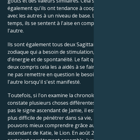
goûts et des valeurs similaires. Cela suggère
également qu'ils ont tendance à coopérer les uns
avec les autres à un niveau de base. La plupart du
temps, ils se sentent à l'aise en compagnie l'un de
l'autre.
Ils sont également tous deux Sagittaires, un signe du
zodiaque qui a besoin de stimulation, d'excitation,
d'énergie et de spontanéité. Le fait qu'ils aient tous
deux compris cela les a aidés à se faire confiance et à
ne pas remettre en question le besoin de liberté de
l'autre lorsqu'il s'est manifesté.
Toutefois, si l'on examine la chronologie, on
constate plusieurs choses différentes. Nous n'avons
pas le signe ascendant de Jamie, il est donc un peu
plus difficile de pénétrer dans sa vie, mais nous
pouvons mieux comprendre grâce au signe
ascendant de Katie, le Lion. En août 2013, alors qu'ils