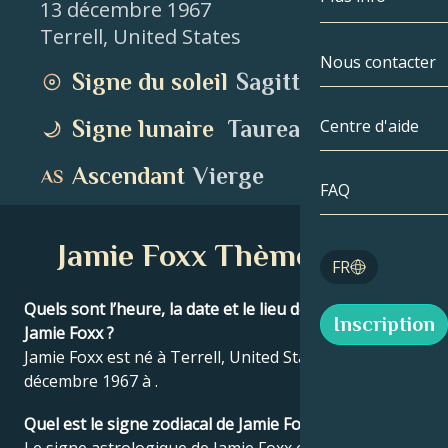
13 décembre 1967
Terrell
,
United States
Gémeaux
Par date
Compatibilité
Nous contacter
Signe du soleil
Sagittaire
Cancer
AstroCartogr
Moonologie
Signe lunaire
Taureau
Centre d'aide
Lion
Tarot
Ascendant
Vierge
Vierge
FAQ
Nombres angé
Balance
Jamie Foxx Thème natal
Blog
FR
Scorpion
English
Quels sont l’heure, la date et le lieu de naissance de
Inscription
Sagittaire
Jamie Foxx ?
Jamie Foxx est né à Terrell, United States le 13
Español
décembre 1967 à .
Quel est le signe zodiacal de Jamie Foxx ?
Deutsch