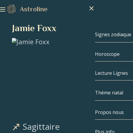
Astroline
Jamie Foxx
Signes zodiaque
Horoscope
Signes zodiaq
Capricorne
Lecture Lignes
Verseau
Thème natal
Poissons
Propos nous
Thème natal
Bélier
Sagittaire
Taureau
Célébrités
Plus info