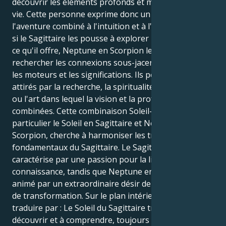
découvrir les éléments profonds et mystiques de la
vie. Cette personne exprime donc un sens de
l'aventure combiné à l'intuition et à l'émotion. Même
si le Sagittaire les pousse à explorer l'espace et tout
ce qu'il offre, Neptune en Scorpion les pousse à
rechercher les connexions sous-jacentes, les racines,
les moteurs et les significations. Ils peuvent être
attirés par la recherche, la spiritualité, la psychologie
ou l'art dans lequel la vision et la profondeur sont
combinées. Cette combinaison Soleil-Neptune, en
particulier le Soleil en Sagittaire et Neptune en
Scorpion, cherche à harmoniser les traits
fondamentaux du Sagittaire. Le Sagittaire se
caractérise par une passion pour la liberté et la
connaissance, tandis que Neptune en Scorpion est
animé par un extraordinaire désir de perception et
de transformation. Sur le plan intérieur, cela peut se
traduire par : Le Soleil du Sagittaire travaille à
découvrir et à comprendre, toujours en quête de