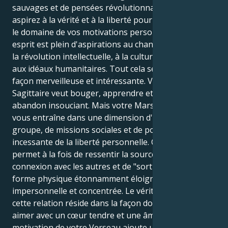
sauvages et de pensées révolutionnaires. Vous
aspirez à la vérité et à la liberté pour tous, mais dans
le domaine de vos motivations personnelles, votre
esprit est plein d'aspirations au changement social, à
la révolution intellectuelle, à la culture mondiale et
aux idéaux humanitaires. Tout cela se combine de
façon merveilleuse et intéressante. Votre Soleil en
Sagittaire veut bouger, apprendre et grandir avec un
abandon insouciant. Mais votre Mars en Verseau
vous entraîne dans une dimension d'action de
groupe, de missions sociales et de poursuite
incessante de la liberté personnelle. Cela vous
permet à la fois de ressentir la source de la
connexion avec les autres et de "sortir" sous une
forme physique étonnamment éloignée,
impersonnelle et concentrée. Le véritable pouvoir de
cette relation réside dans la façon dont vous pouvez
aimer avec un cœur tendre et une âme rebelle. La
motivation de votre Verseau ajoute un sens plus