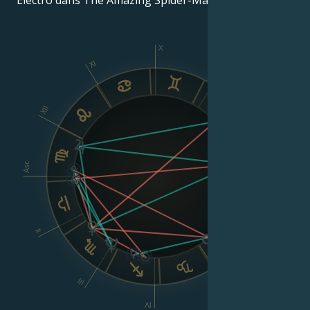
X
XI
IX
XII
VIII
Asc
Dsc
II
VI
III
V
IV