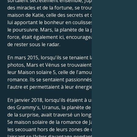
sortaient secrètement ensemble, Jupiter, la planète
des miracles et de la fortune, se trouvait dans la 12e
maison de Katie, celle des secrets et de la vie privée,
lui apportant le bonheur en coulisses - et l'incitant à
le poursuivre. Mars, la planète de la passion et de la
force, était également ici, encourageant son besoin
de rester sous le radar.
En mars 2015, lorsqu'ils se tenaient la main sur les
photos, Mars et Vénus se trouvaient tous deux dans
leur Maison solaire 5, celle de l'amour et de la
romance. Ils se sentaient passionnés l'un pour
l'autre et permettaient à leur énergie de s'exprimer.
En janvier 2018, lorsqu'ils étaient à une fête publique
des Grammy's, Uranus, la planète de la libération et
de la surprise, avait traversé un long transit dans la
5e maison solaire de la romance de Jamie et de Katie,
les secouant hors de leurs zones de confort et les
laissant se lâcher davantage pendant cette période.