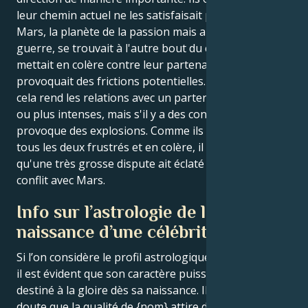
leur chemin actuel ne les satisfaisait pas vraiment.
Mars, la planète de la passion mais aussi de la
guerre, se trouvait à l'autre bout du ciel, ce qui les
mettait en colère contre leur partenaire et
provoquait des frictions potentielles. Normalement,
cela rend les relations avec un partenaire plus fortes
ou plus intenses, mais s'il y a des conflits, cela
provoque des explosions. Comme ils se sentaient
tous les deux frustrés et en colère, il est probable
qu'une très grosse dispute ait éclaté à cause de ce
conflit avec Mars.
Info sur l’astrologie de la
naissance d’une célébrité
Si l’on considère le profil astrologique de Jamie Foxx,
il est évident que son caractère puissant semblait
destiné à la gloire dès sa naissance. Il ne fait aucun
doute que la qualité de {nom} attire des fans du