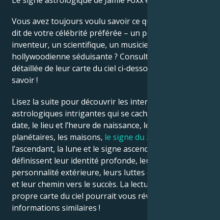
Le signe astrologique de Jamie Foxx est Sagittaire.
Vous avez toujours voulu savoir ce que l’astrologie
Français
dit de votre célébrité préférée – un politicien, un
inventeur, un scientifique, un musicien ou une star
hollywoodienne séduisante ? Consultez l’analyse
Português
détaillée de leur carte du ciel ci-dessous pour le
savoir !
العربية
Lisez la suite pour découvrir les interprétations
astrologiques intrigantes qui se cachent derrière la
日本語
date, le lieu et l’heure de naissance, les positions
planétaires, les maisons,
le signe du zodiaque
,
l’ascendant, la lune et le signe ascendant – qui
définissent leur identité profonde, leur ego, leur
personnalité extérieure, leurs luttes émotionnelles
et leur chemin vers le succès. La lecture de votre
propre carte du ciel pourrait vous révéler des
informations similaires !