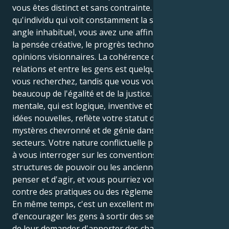
vous êtes distinct et sans contrainte. En tant
qu'individu qui voit constamment la société sous un
angle inhabituel, vous avez une affinité intuitive pour
la pensée créative, le progrès technologique et les
opinions visionnaires. La cohérence dans les
relations et entre les gens est quelque chose que
vous recherchez, tandis que vous vous souciez
beaucoup de l'égalité et de la justice. Votre capacité
mentale, qui est logique, inventive et réceptive aux
idées nouvelles, reflète votre statut de résolveur de
mystères chevronné et de génie dans une variété de
secteurs. Votre nature conflictuelle peut vous inciter
à vous interroger sur les conventions enracinées, les
structures de pouvoir ou les anciennes façons de
penser et d'agir, et vous pourriez vous révolter
contre des pratiques ou des règlements restrictifs.
En même temps, c'est un excellent moyen
d'encourager les gens à sortir des sentiers battus et
de leur demander d'apporter des changements dans