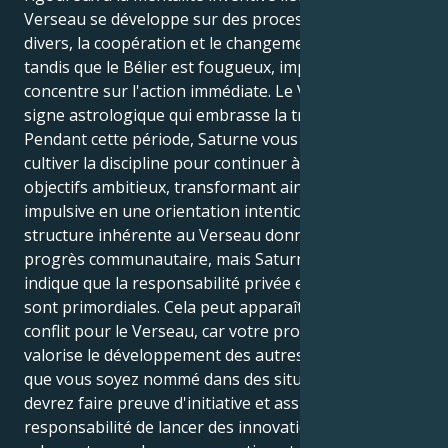
Verseau se développe sur des processus de pensée
divers, la coopération et le changement à long terme,
tandis que le Bélier est fougueux, impétueux et se
concentre sur l'action immédiate. Le Verseau est un
signe astrologique qui embrasse la transformation.
Pendant cette période, Saturne vous demande de
cultiver la discipline pour continuer à atteindre vos
objectifs ambitieux, transformant ainsi votre énergie
impulsive en une orientation intentionnelle. La
structure inhérente au Verseau donne la priorité au
progrès communautaire, mais Saturne en Bélier
indique que la responsabilité privée et la bravoure
sont primordiales. Cela peut apparaître comme un
conflit pour le Verseau, car votre propre instinct
valorise le développement des autres. Il est possible
que vous soyez nommé dans des situations où vous
devrez faire preuve d'initiative et assumer la
responsabilité de lancer des innovations, même si