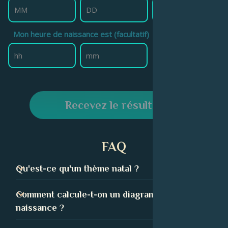
Mon heure de naissance est (facultatif)
Recevez le résultat
FAQ
Qu'est-ce qu'un thème natal ?
Un thème de naissance, également appelé thème natal,
Comment calcule-t-on un diagramme de
est techniquement un instantané du ciel au moment
naissance ?
exact de ta naissance. Il est composé de plusieurs
symboles représentant les signes du zodiaque, les