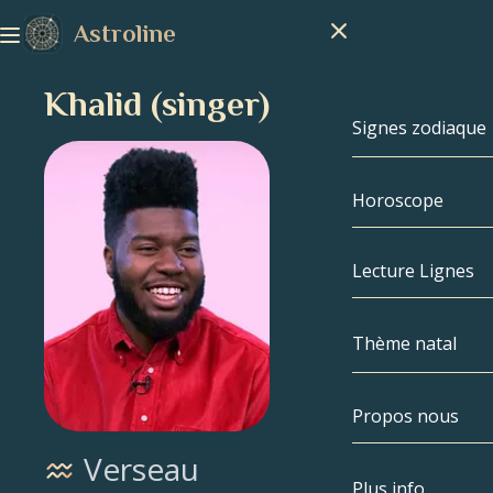
Astroline
Khalid (singer)
Signes zodiaque
Horoscope
Signes zodiaq
Capricorne
Lecture Lignes
Verseau
Thème natal
Poissons
Propos nous
Thème natal
Bélier
Verseau
Taureau
Célébrités
Plus info