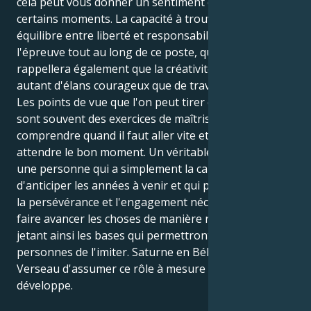
cela peut vous donner un sentiment d'isolement à
certains moments. La capacité à trouver le juste
équilibre entre liberté et responsabilité sera mise à
l'épreuve tout au long de ce poste, qui vous
rappellera également que la créativité implique
autant d'élans courageux que de travail persévérant.
Les points de vue que l'on peut tirer des problèmes
sont souvent des exercices de maîtrise de soi, comme
comprendre quand il faut aller vite et quand il faut
attendre le bon moment. Un véritable pionnier est
une personne qui a simplement la capacité
d'anticiper les années à venir et qui possède en outre
la persévérance et l'engagement nécessaires pour
faire avancer les choses de manière responsable,
jetant ainsi les bases qui permettront à d'autres
personnes de l'imiter. Saturne en Bélier permet au
Verseau d'assumer ce rôle à mesure qu'il mûrit et se
développe.