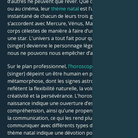
d’autres ne peuvent que rêver. Que ce soit dans la vie
ou au cinéma, leur
thème natal
est l’ultime
instantané de chacun de leurs trois grands signes qui
s’accordent avec Mercure, Vénus, Mars et d’autres
corps célestes de manière à faire d’un personnage
une star. L’univers a tout fait pour que Khalid
(singer) devienne le personnage légendaire que
nous ne pouvons nous empêcher d’admirer.
Sur le plan professionnel,
l’horoscope
de Khalid
(singer) dépeint un être humain en pleine
métamorphose, dont les signes astrologiques
reflètent la flexibilité naturelle, la volonté, la
créativité et la persévérance. L’horoscope de
naissance indique une ouverture d’esprit, une
compréhension, ainsi qu’une propension naturelle à
la communication, ce qui les rend plus efficaces pour
communiquer avec différents types de personnes. Le
thème natal indique une dévotion pour l’équilibre