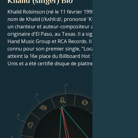
Khalid (singer) Bio
Khalid Robinson (né le 11 février 1998), connu sous le
nom de Khalid (/kʌhliːd/, prononcé 'KUH-LeeD' ;), est
un chanteur et auteur-compositeur américain
originaire d'El Paso, au Texas. Il a signé avec Right
Hand Music Group et RCA Records. Il est surtout
connu pour son premier single, "Location" ;, qui a
atteint la 16e place du Billboard Hot 100 aux États-
Unis et a été certifié disque de platine.
X
IX
XI
XII
VIII
Asc