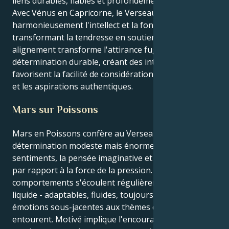
liens durables, fiables et profondément appréciés.
Avec Vénus en Capricorne, le Verseau peut allier
harmonieusement l'intellect et la fonctionnalité, en
transformant la tendresse en soutien réel. Cet
alignement transforme l'attirance fugace en
détermination durable, créant des interactions qui
favorisent la facilité de considération, l'appréciation
et les aspirations authentiques.
Mars sur Poissons
Mars en Poissons confère au Verseau une
détermination modeste mais énorme, guidée par les
sentiments, la pensée imaginative et la sensibilité
par rapport à la force de la pression. Vos
comportements s'écoulent régulièrement de l'eau
liquide - adaptables, fluides, toujours réceptifs aux
émotions sous-jacentes aux thèmes qui vous
entourent. Motivé implique l'encouragement, les