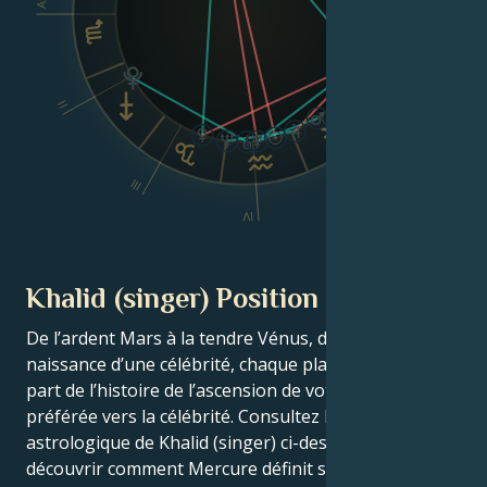
Dsc
II
VI
V
III
IV
Khalid (singer) Position planétaire
De l’ardent Mars à la tendre Vénus, dans ce thème de
naissance d’une célébrité, chaque planète raconte sa
part de l’histoire de l’ascension de votre star
préférée vers la célébrité. Consultez le thème
astrologique de Khalid (singer) ci-dessous pour
découvrir comment Mercure définit son intellect,