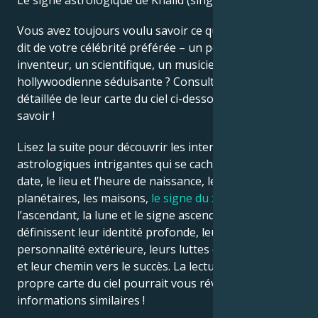
Le signe astrologique de Khalid (singer) est Verseau.
Vous avez toujours voulu savoir ce que l’astrologie
Français
dit de votre célébrité préférée – un politicien, un
inventeur, un scientifique, un musicien ou une star
hollywoodienne séduisante ? Consultez l’analyse
Português
détaillée de leur carte du ciel ci-dessous pour le
savoir !
العربية
Lisez la suite pour découvrir les interprétations
astrologiques intrigantes qui se cachent derrière la
日本語
date, le lieu et l’heure de naissance, les positions
planétaires, les maisons,
le signe du zodiaque
,
l’ascendant, la lune et le signe ascendant – qui
définissent leur identité profonde, leur ego, leur
personnalité extérieure, leurs luttes émotionnelles
et leur chemin vers le succès. La lecture de votre
propre carte du ciel pourrait vous révéler des
informations similaires !