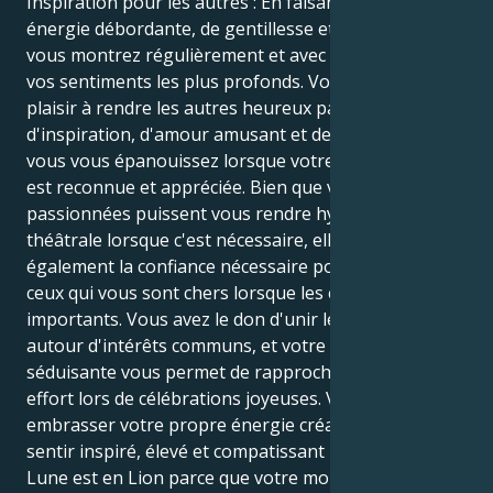
Inspiration pour les autres : En faisant preuve d'une
énergie débordante, de gentillesse et d'assurance,
vous montrez régulièrement et avec enthousiasme
vos sentiments les plus profonds. Vous trouvez du
plaisir à rendre les autres heureux par des mots
d'inspiration, d'amour amusant et de soutien réel, et
vous vous épanouissez lorsque votre individualité
est reconnue et appréciée. Bien que vos émotions
passionnées puissent vous rendre hypersensible ou
théâtrale lorsque c'est nécessaire, elles vous offrent
également la confiance nécessaire pour soutenir
ceux qui vous sont chers lorsque les enjeux sont
importants. Vous avez le don d'unir les individus
autour d'intérêts communs, et votre personnalité
séduisante vous permet de rapprocher les gens sans
effort lors de célébrations joyeuses. Vous pouvez
embrasser votre propre énergie créative et vous
sentir inspiré, élevé et compatissant pendant que la
Lune est en Lion parce que votre monde intérieur est