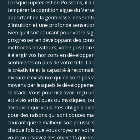
Lorsque Jupiter est en Poissons, il a la capacité de
tempérer la cognition aiguë du Verseau en
apportant de la gentillesse, des sentiments
d'intuition et une profonde sensation de connexion.
Bien qu'il soit courant pour votre signe de chercher à
progresser en développant des concepts et des
méthodes novateurs, votre position vous encourage
à élargir vos horizons en développant vos
sentiments en plus de votre tête. La compréhension,
la créativité et la capacité à reconnaître les différents
niveaux d'existence qui ne sont pas visibles sont les
moyens par lesquels le développement se produit à
ce stade. Vous pourriez avoir reçu un appel à des
activités artistiques ou mystiques, ou vous pourriez
découvrir que vous êtes obligé d'aider quelqu'un
pour des raisons qui sont douces mais fortes. Il est
courant que le malheur soit poussé sur votre chemin
chaque fois que vous croyez en votre intuition, que
vous poursuivez des objectifs que vous avez, ou que