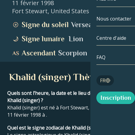
11 février 1998
Fort Stewart
,
United States
Gémeaux
Par date
Compatibilité
Nous contacter
Signe du soleil
Verseau
Cancer
AstroCartogr
Moonologie
Signe lunaire
Lion
Centre d'aide
Lion
Tarot
Ascendant
Scorpion
Vierge
FAQ
Nombres angé
Balance
Khalid (singer) Thème natal
Blog
FR
Scorpion
English
Quels sont l’heure, la date et le lieu de naissance de
Inscription
Sagittaire
Khalid (singer) ?
Khalid (singer) est né à Fort Stewart, United States le
Español
11 février 1998 à .
Quel est le signe zodiacal de Khalid (singer) ?
Deutsch