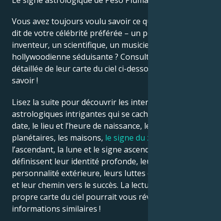
Le signe astrologique de Peso Pluma est Gémeaux.
Vous avez toujours voulu savoir ce que l’astrologie
Français
dit de votre célébrité préférée – un politicien, un
inventeur, un scientifique, un musicien ou une star
hollywoodienne séduisante ? Consultez l’analyse
Português
détaillée de leur carte du ciel ci-dessous pour le
savoir !
العربية
Lisez la suite pour découvrir les interprétations
astrologiques intrigantes qui se cachent derrière la
日本語
date, le lieu et l’heure de naissance, les positions
planétaires, les maisons,
le signe du zodiaque
,
l’ascendant, la lune et le signe ascendant – qui
définissent leur identité profonde, leur ego, leur
personnalité extérieure, leurs luttes émotionnelles
et leur chemin vers le succès. La lecture de votre
propre carte du ciel pourrait vous révéler des
informations similaires !