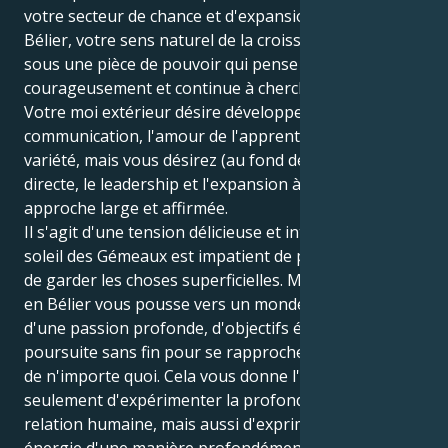
votre secteur de chance et d'expansion de Jupiter en
Bélier, votre sens naturel de la croissance est mûri
sous une pièce de pouvoir qui pense
courageusement et continue à chercher la vérité.
Votre moi extérieur désire développer la
communication, l'amour de l'apprentissage et la
variété, mais vous désirez (au fond de vous) l'action
directe, le leadership et l'expansion à travers une
approche large et affirmée.
Il s'agit d'une tension délicieuse et intrigante. Votre
soleil des Gémeaux est impatient de parler de tout et
de garder les choses superficielles. Mais votre Jupiter
en Bélier vous pousse vers un monde qui rayonne
d'une passion profonde, d'objectifs élevés et d'une
poursuite sans fin pour se rapprocher du point sb1
de n'importe quoi. Cela vous donne l'occasion non
seulement d'expérimenter la profondeur d'une
relation humaine, mais aussi d'exprimer votre
énergie d'une manière profondément flexible,