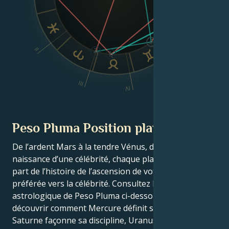
Dsc
VI
II
V
III
IV
Peso Pluma Position planétaire
De l’ardent Mars à la tendre Vénus, dans ce thème de
naissance d’une célébrité, chaque planète raconte sa
part de l’histoire de l’ascension de votre star
préférée vers la célébrité. Consultez le thème
astrologique de Peso Pluma ci-dessous pour
découvrir comment Mercure définit son intellect,
Saturne façonne sa discipline, Uranus stimule ses