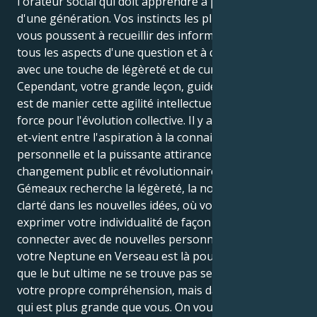
l'orateur social qui doit apprendre à parler au nom
d'une génération. Vos instincts les plus profonds
vous poussent à recueillir des informations, à voir
tous les aspects d'une question et à communiquer
avec une touche de légèreté et de curiosité.
Cependant, votre grande leçon, guidée par Neptune,
est de manier cette agilité intellectuelle comme une
force pour l'évolution collective. Il y a un fascinant va-
et-vient entre l'aspiration à la connaissance
personnelle et la puissante attirance pour le
changement public et révolutionnaire. Votre Soleil en
Gémeaux recherche la légèreté, la nouveauté et la
clarté dans les nouvelles idées, où vous pouvez
exprimer votre individualité de façon unique et vous
connecter avec de nouvelles personnes. Cependant,
votre Neptune en Verseau est là pour vous rappeler
que le but ultime ne se trouve pas seulement dans
votre propre compréhension, mais dans une cause
qui est plus grande que vous. On vous demande de