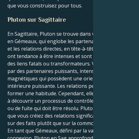
que vous construisez pour tous.
Pluton sur Sagittaire
En Sagittaire, Pluton se trouve dans votre 7e maison,
en Gémeaux, qui englobe les partenariats, le mariage
et les relations directes, en tête-à-tête. Vos relations
ont tendance à être intenses et sont souvent dues à
des liens fatals ou transformateurs. Vous êtes attiré
par des partenaires puissants, intenses et
magnétiques qui possèdent une orientation
intérieure puissante. Les relations peuvent sembler
former une habitude. Cependant, elles vous aideront
à découvrir un processus de contrôle, de dépendance
ou de fuite qui doit être résolu. Pluton insiste pour
que vous créiez des relations significatives basées
sur des faits plutôt que sur la commodité ou l'illusion.
En tant que Gémeaux, défini par la variété et la
connexion, Pluton en Sag approfondit plutôt qu'il