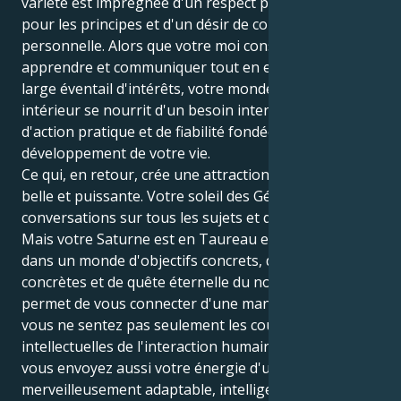
variété est imprégnée d'un respect plus profond
pour les principes et d'un désir de cohérence
personnelle. Alors que votre moi conscient veut
apprendre et communiquer tout en explorant un
large éventail d'intérêts, votre monde motivationnel
intérieur se nourrit d'un besoin intense de sécurité,
d'action pratique et de fiabilité fondée dans le
développement de votre vie.
Ce qui, en retour, crée une attraction incroyablement
belle et puissante. Votre soleil des Gémeaux a soif de
conversations sur tous les sujets et de bavardages.
Mais votre Saturne est en Taureau et vous entraîne
dans un monde d'objectifs concrets, de procédures
concrètes et de quête éternelle du noyau. Cela vous
permet de vous connecter d'une manière telle que
vous ne sentez pas seulement les couches
intellectuelles de l'interaction humaine, mais que
vous envoyez aussi votre énergie d'une manière
merveilleusement adaptable, intelligente et orientée