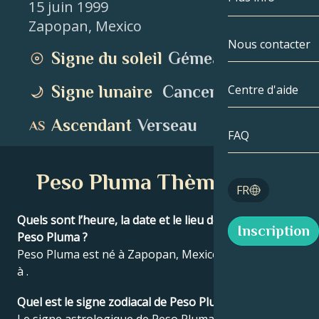
15 juin 1999
Zapopan
,
Mexico
Gémeaux
Par date
Compatibilité
Nous contacter
Signe du soleil
Gémeaux
Cancer
AstroCartogr
Moonologie
Signe lunaire
Cancer
Centre d'aide
Lion
Tarot
Ascendant
Verseau
Vierge
FAQ
Nombres angé
Balance
Peso Pluma Thème natal
Blog
FR
Scorpion
English
Quels sont l’heure, la date et le lieu de naissance de
Inscription
Sagittaire
Peso Pluma ?
Peso Pluma est né à Zapopan, Mexico le 15 juin 1999
Español
à .
Quel est le signe zodiacal de Peso Pluma ?
Deutsch