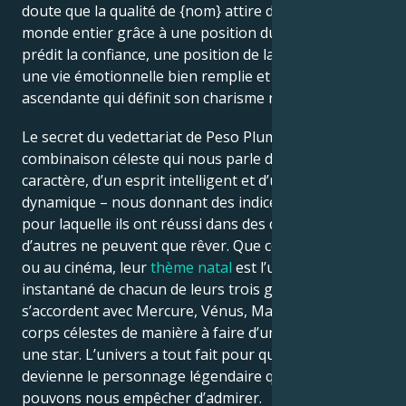
doute que la qualité de {nom} attire des fans du
monde entier grâce à une position du soleil qui
prédit la confiance, une position de la lune qui prédit
une vie émotionnelle bien remplie et une position
ascendante qui définit son charisme naturel.
Le secret du vedettariat de Peso Pluma est une
combinaison céleste qui nous parle d’un grand
caractère, d’un esprit intelligent et d’une présence
dynamique – nous donnant des indices sur la raison
pour laquelle ils ont réussi dans des domaines dont
d’autres ne peuvent que rêver. Que ce soit dans la vie
ou au cinéma, leur
thème natal
est l’ultime
instantané de chacun de leurs trois grands signes qui
s’accordent avec Mercure, Vénus, Mars et d’autres
corps célestes de manière à faire d’un personnage
une star. L’univers a tout fait pour que Peso Pluma
devienne le personnage légendaire que nous ne
pouvons nous empêcher d’admirer.