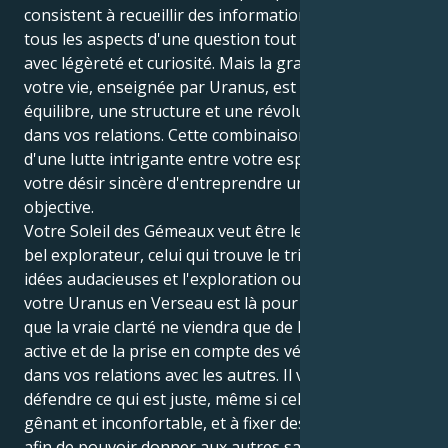
consistent à recueillir des informations et à étudier
tous les aspects d'une question tout en les traitant
avec légèreté et curiosité. Mais la grande leçon de
votre vie, enseignée par Uranus, est de fournir un
équilibre, une structure et une révolution profonde
dans vos relations. Cette combinaison est à l'origine
d'une lutte intrigante entre votre esprit analytique et
votre désir sincère d'entreprendre une exploration
objective.
Votre Soleil des Gémeaux veut être le rover sexy, le
bel explorateur, celui qui trouve le triomphe dans les
idées audacieuses et l'exploration ouverte. Mais
votre Uranus en Verseau est là pour vous montrer
que la vraie clarté ne viendra que de la recherche
active et de la prise en compte des vérités cachées
dans vos relations avec les autres. Il vous oblige à
défendre ce qui est juste, même si cela vous semble
gênant et inconfortable, et à fixer des limites claires
afin de pouvoir donner aux autres sans vous