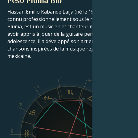
Peso Pluma Bio
Hassan Emilio Kabande Laija (né le 15 juin 1999),
connu professionnellement sous le nom de Peso
Pluma, est un musicien et chanteur mexicain. Après
avoir appris à jouer de la guitare pendant son
adolescence, il a développé son art en écrivant des
chansons inspirées de la musique régionale
mexicaine.
X
IX
XI
VIII
XII
Asc