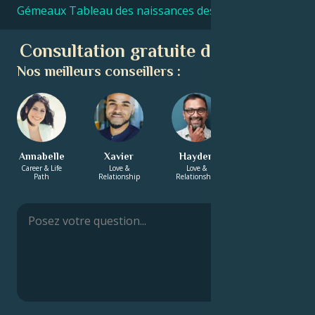
Gémeaux Tableau des naissances des célébrités
Consultation gratuite d'astrologie
Nos meilleurs conseillers :
Annabelle
Xavier
Hayden
Manish
Career & Life
Love &
Love &
Energy &
Path
Relationship
Relationship
Spirituality