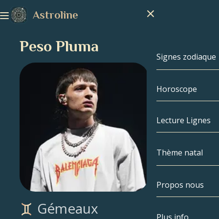
Astroline
Peso Pluma
Signes zodiaque
Horoscope
Signes zodiaq
Capricorne
Lecture Lignes
Verseau
Thème natal
Poissons
Propos nous
Thème natal
Bélier
Gémeaux
Taureau
Célébrités
Plus info